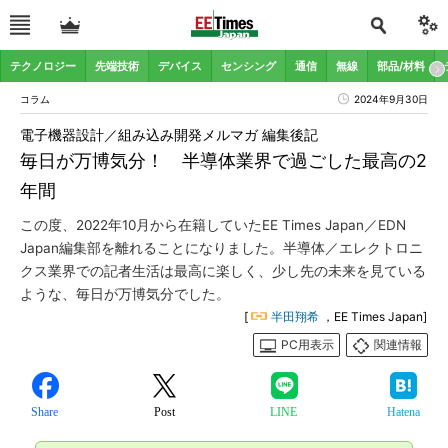
テクノロジー
先端技術
デバイス
センシング
通信
無線
部品/材料
コラム
2024年9月30日
電子機器設計／組み込み開発メルマガ 編集後記
毎日が万博気分！ 半導体業界で過ごした最高の2
年間
この度、2022年10月から在籍していたEE Times Japan／EDN
Japan編集部を離れることになりました。半導体／エレクトロニ
クス業界での記者生活は最高に楽しく、少し先の未来を見ている
ような、毎日が万博気分でした。
[
半田翔希
，EE Times Japan]
PC用表示
関連情報
Share
Post
LINE
Hatena