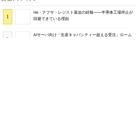
あなたにおすすめ
令和8年熊本地震、半導体メー
SNSアカウントを着実に成
カー工場の対応状況
長。実はみんなココ使ってま
す。
PR(Dreaw合同会社)
ルネサス高崎工場が閉鎖へ 「6インチライン維
持限界」 操業50年
SNSアカウントを着実に成長。実はみんなココ
使ってます。
PR(Dreaw合同会社)