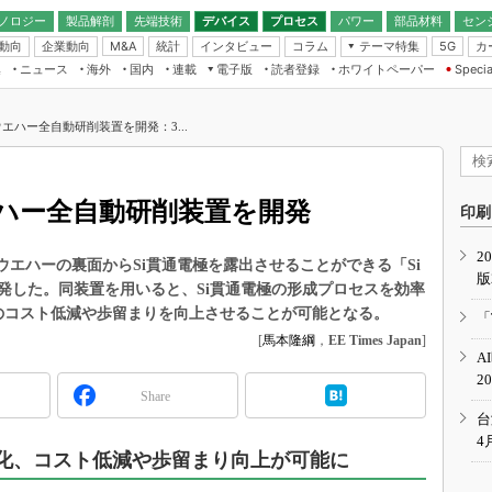
ノロジー
製品解剖
先端技術
デバイス
プロセス
パワー
部品材料
セン
動向
企業動向
統計
インタビュー
コラム
テーマ特集
カ
M&A
5G
ギー
ナログ
無線
集
ニュース
海外
国内
連載
電子版
読者登録
ホワイトペーパー
Specia
フィジカルAI
IoT・エッジコ
モリ
EXPO
Microchip情報
ストレージ通信
EE Times Japan×EDN Japan統合電
エッジAI
子版
I
SEMICON Japan
エハー全自動研削装置を開発：3...
デバイス通信
パワーエレクトロニクス
電子ブックレット
イコン
CEATEC
のナノフォーカス
半導体後工程
GA
EdgeTech＋
業界スコープ
ハー全自動研削装置を開発
読者調査（EE Times Research）
印刷
TECHNO-FRONT
のエレ・組み込みプレイバ
カーボンニュートラル
2
人とくるま展
ウエハーの裏面からSi貫通電極を露出させることができる「Si
版
IoT
直前エンジニアの社会人大
発した。同装置を用いると、Si貫通電極の形成プロセスを効率
電源設計（EDN Japan）
のコスト低減や歩留まりを向上させることが可能となる。
「
数字」で回してみよう
[
馬本隆綱
，
EE Times Japan
]
エレクトロニクス入門（EDN
A
Japan）
ード ～Behind the
2
rd
Share
年で起こったこと、次の10年
台
こと
4
率化、コスト低減や歩留まり向上が可能に
で探るアジアの新トレンド