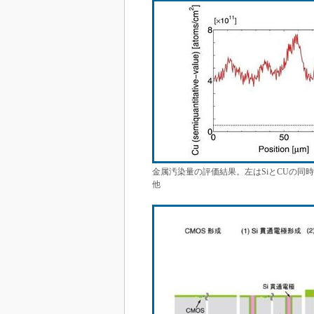
金属汚染量の評価結果。左はSiとCUの同
他