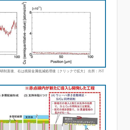
時研削直後、右は残留金属低減処理後［クリックで拡大］ 出所：JST