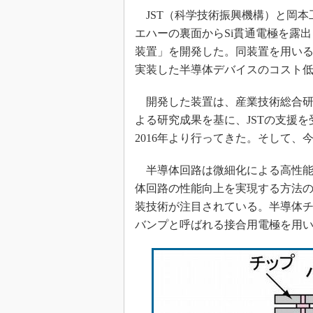
光伝送技
JST（科学技術振興機構）と岡本工作
“異端児
エハーの裏面からSi貫通電極を露
改革、執
装置」を開発した。同装置を用いる
イノベー
実装した半導体デバイスのコスト
JASA発
開発した装置は、産業技術総合研
IHSア
よる研究成果を基に、JSTの支援
「英語に
ための新
2016年より行ってきた。そして、
半導体回路は微細化による高性能
体回路の性能向上を実現する方法の
装技術が注目されている。半導体チ
バンプと呼ばれる接合用電極を用