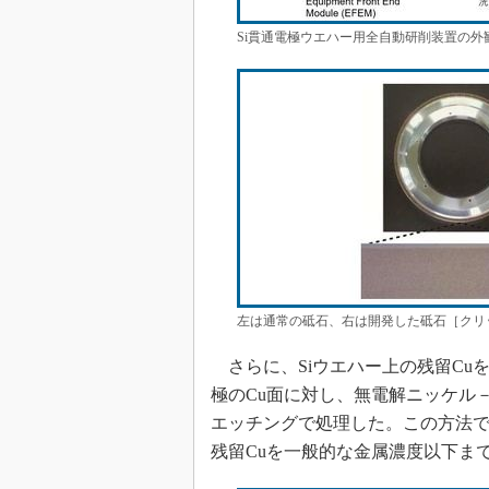
Si貫通電極ウエハー用全自動研削装置の外
左は通常の砥石、右は開発した砥石［クリッ
さらに、Siウエハー上の残留Cuを
極のCu面に対し、無電解ニッケル－
エッチングで処理した。この方法でS
残留Cuを一般的な金属濃度以下ま