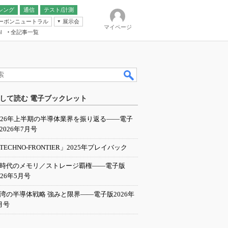
シング
通信
テスト/計測
ーボンニュートラル
展示会
マイページ
全記事一覧
l
ンピューティング
して読む 電子ブックレット
IER
026年上半期の半導体業界を振り返る――電子
2026年7月号
TECHNO-FRONTIER」2025年プレイバック
I時代のメモリ／ストレージ覇権――電子版
026年5月号
湾の半導体戦略 強みと限界――電子版2026年
月号