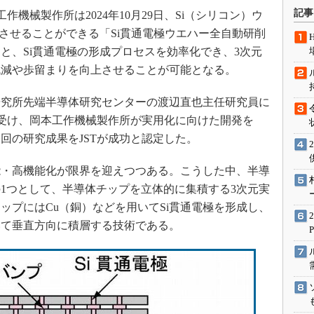
術を知る
記事
機械製作所は2024年10月29日、Si（シリコン）ウ
エンジニア”が仕掛けた社内
出させることができる「Si貫通電極ウエハー全自動研削
念の180日
と、Si貫通電極の形成プロセスを効率化でき、3次元
ションは日本を救うのか
低減や歩留まりを向上させることが可能となる。
IoT通信
究所先端半導体研究センターの渡辺直也主任研究員に
ナリスト「未来展望」
を受け、岡本工作機械製作所が実用化に向けた開発を
愛されないエンジニア」の
行動論
今回の研究成果をJSTが成功と認定した。
・高機能化が限界を迎えつつある。こうした中、半導
1つとして、半導体チップを立体的に集積する3次元実
ップにはCu（銅）などを用いてSi貫通電極を形成し、
いて垂直方向に積層する技術である。