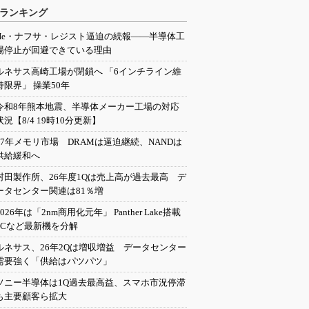
ランキング
He・ナフサ・レジスト逼迫の続報――半導体工
場停止が回避できている理由
ルネサス高崎工場が閉鎖へ 「6インチライン維
持限界」 操業50年
令和8年熊本地震、半導体メーカー工場の対応
状況【8/4 19時10分更新】
27年メモリ市場 DRAMは逼迫継続、NANDは
供給緩和へ
村田製作所、26年度1Qは売上高が過去最高 デ
ータセンター関連は81％増
2026年は「2nm商用化元年」 Panther Lake搭載
PCなど最新機を分解
ルネサス、26年2Qは増収増益 データセンター
需要強く「供給はパツパツ」
ソニー半導体は1Q過去最高益、スマホ市況停滞
も主要顧客ら拡大