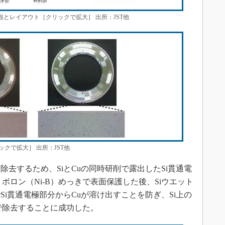
観とレイアウト［クリックで拡大］ 出所：JST他
クで拡大］ 出所：JST他
除去するため、SiとCuの同時研削で露出したSi貫通電
ボロン（Ni-B）めっきで表面保護した後、Siウエット
i貫通電極部分からCuが溶け出すことを防ぎ、Si上の
で除去することに成功した。