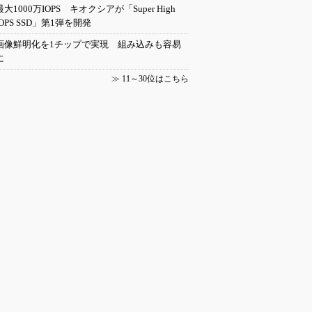
最大1000万IOPS キオクシアが「Super High
IOPS SSD」第1弾を開発
画像鮮明化を1チップで実現 組み込みも容易
に
≫
11～30位はこちら