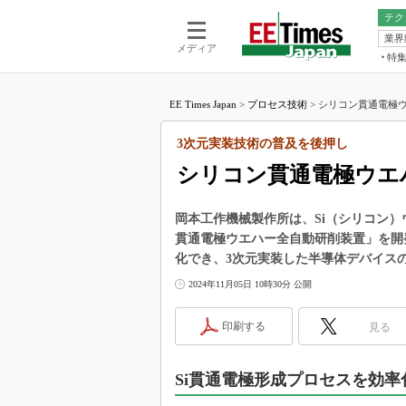
テク
業界
電池／エネル
ア
メディア
特
メ
福田昭の
LS
EE Times Japan
>
プロセス技術
>
シリコン貫通電極ウ
福田昭の
マ
湯之上隆
3次元実装技術の普及を後押し
FP
大山聡の
シリコン貫通電極ウエ
大原雄介
ック
岡本工作機械製作所は、Si（シリコン）
リタイア
貫通電極ウエハー全自動研削装置」を開
学漂流記
化でき、3次元実装した半導体デバイス
世界を「
2024年11月05日 10時30分 公開
踊るバズワ
Buzzwo
印刷する
見る
この10
で起こる
Si貫通電極形成プロセスを効
製品分解