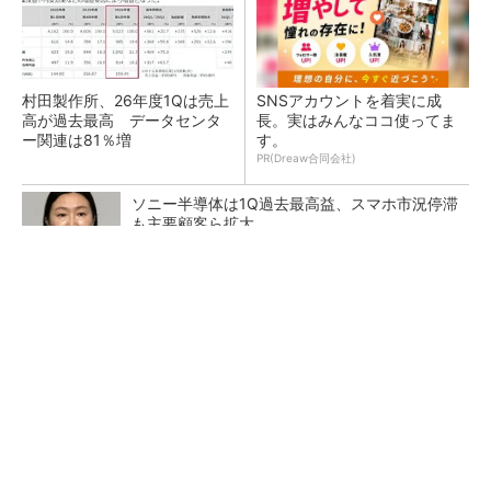
村田製作所、26年度1Qは売上
SNSアカウントを着実に成
高が過去最高 データセンタ
長。実はみんなココ使ってま
ー関連は81％増
す。
PR(Dreaw合同会社)
ソニー半導体は1Q過去最高益、スマホ市況停滞
も主要顧客ら拡大
トランスと平滑コイルを「一体化」 電源サイズ
を3分の2に
マイクロン、AI需要で広島工場増強へ起工式
1.5兆円投資