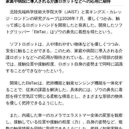
家庭や病院に導入される介護ロボットなどへの応用に期待
北陸先端科学技術大学院大学（JAIST）と英キングス・カレッ
ジ・ロンドンの研究グループは2026年７月、優しくつかみ、触
って感じるロボットハンドを開発したと発表した。開発したソフ
トグリッパー「EleTac」はゾウの鼻先に着想を得たという。
ソフトロボットは、人や壊れやすい物体などを優しくつつみ、
安全に触ることができる。このため、家庭や病院に導入される介
護ロボットなどへの応用が期待されている。ところが現状の技術
では、接触位置や接触程度、ロボット自身の姿勢まで同時に認識
することができなかったという。
開発したEleTacは、把持機能と触覚センシング機能を一体化す
ることで、従来の課題を解決した。具体的には、ゾウの鼻先に着
想を得て空気圧で閉じる柔軟な構造とし、さまざまな形状の物体
を優しく把持できるようにした。
また、内蔵した単一のカメラでエラストマー全体の変形を観察
し、接触している位置や接触の程度（力）、自身の姿勢など、複
数の触覚情報を同時に取得できるようにした。把持／知覚実験を