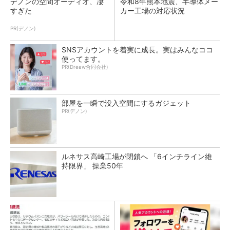
デノンの空間オーディオ、凄
令和8年熊本地震、半導体メー
すぎた
カー工場の対応状況
PR(デノン)
SNSアカウントを着実に成長。実はみんなココ
使ってます。
PR(Dreaw合同会社)
部屋を一瞬で没入空間にするガジェット
PR(デノン)
ルネサス高崎工場が閉鎖へ 「6インチライン維
持限界」 操業50年