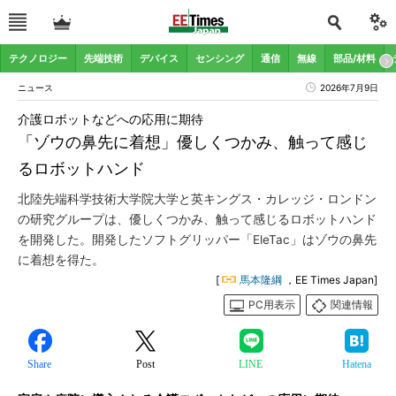
テクノロジー
先端技術
デバイス
センシング
通信
無線
部品/材料
ニュース
2026年7月9日
介護ロボットなどへの応用に期待
「ゾウの鼻先に着想」優しくつかみ、触って感じ
るロボットハンド
北陸先端科学技術大学院大学と英キングス・カレッジ・ロンドン
の研究グループは、優しくつかみ、触って感じるロボットハンド
を開発した。開発したソフトグリッパー「EleTac」はゾウの鼻先
に着想を得た。
[
馬本隆綱
，EE Times Japan]
PC用表示
関連情報
Share
Post
LINE
Hatena