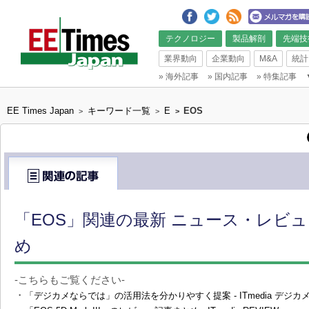
テクノロジー
製品解剖
先端技
業界動向
企業動向
M&A
統計
»
海外記事
»
国内記事
»
特集記事
EE Times Japan
キーワード一覧
E
EOS
>
>
>
「EOS」関連の最新 ニュース・レビュ
め
-こちらもご覧ください-
・
「デジカメならでは」の活用法を分かりやすく提案 - ITmedia デジカ