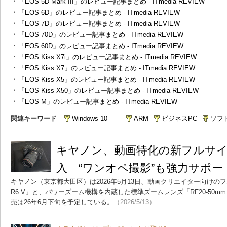
・
「EOS 5D Mark III」のレビュー記事まとめ - ITmedia REVIEW
・
「EOS 6D」のレビュー記事まとめ - ITmedia REVIEW
・
「EOS 7D」のレビュー記事まとめ - ITmedia REVIEW
・
「EOS 70D」のレビュー記事まとめ - ITmedia REVIEW
・
「EOS 60D」のレビュー記事まとめ - ITmedia REVIEW
・
「EOS Kiss X7i」のレビュー記事まとめ - ITmedia REVIEW
・
「EOS Kiss X7」のレビュー記事まとめ - ITmedia REVIEW
・
「EOS Kiss X5」のレビュー記事まとめ - ITmedia REVIEW
・
「EOS Kiss X50」のレビュー記事まとめ - ITmedia REVIEW
・
「EOS M」のレビュー記事まとめ - ITmedia REVIEW
関連キーワード
Windows 10
ARM
ビジネスPC
ソフ
キヤノン、動画特化の新フルサイズ「
入 “ワンオペ撮影”も強力サポー
キヤノン（東京都大田区）は2026年5月13日、動画クリエイター向けの
R6 V」と、パワーズーム機構を内蔵した標準ズームレンズ「RF20-50mm F4
売は26年6月下旬を予定している。
（2026/5/13）