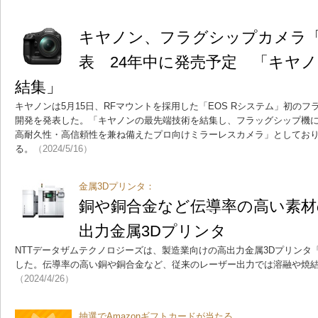
キヤノン、フラグシップカメラ「E
表 24年中に発売予定 「キヤ
結集」
キヤノンは5月15日、RFマウントを採用した「EOS Rシステム」初のフラ
開発を発表した。「キヤノンの最先端技術を結集し、フラッグシップ機
高耐久性・高信頼性を兼ね備えたプロ向けミラーレスカメラ」としており、
る。
（2024/5/16）
金属3Dプリンタ：
銅や銅合金など伝導率の高い素材
出力金属3Dプリンタ
NTTデータザムテクノロジーズは、製造業向けの高出力金属3Dプリンタ「EO
した。伝導率の高い銅や銅合金など、従来のレーザー出力では溶融や焼
（2024/4/26）
抽選でAmazonギフトカードが当たる