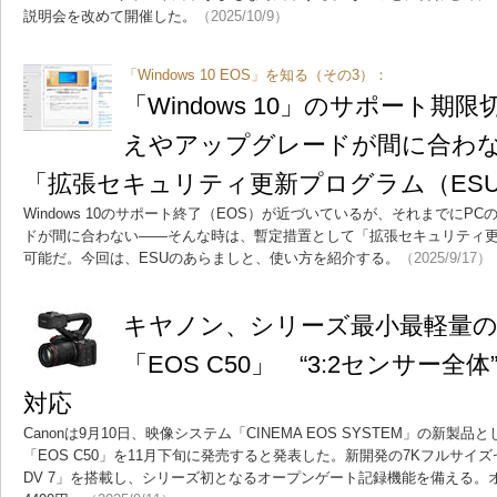
説明会を改めて開催した。
（2025/10/9）
「Windows 10 EOS」を知る（その3）：
「Windows 10」のサポート期
えやアップグレードが間に合わ
「拡張セキュリティ更新プログラム（ES
Windows 10のサポート終了（EOS）が近づいているが、それまでにP
ドが間に合わない――そんな時は、暫定措置として「拡張セキュリティ更
可能だ。今回は、ESUのあらましと、使い方を紹介する。
（2025/9/17）
キヤノン、シリーズ最小最軽量
「EOS C50」 “3:2センサー
対応
Canonは9月10日、映像システム「CINEMA EOS SYSTEM」の新
「EOS C50」を11月下旬に発売すると発表した。新開発の7Kフルサイズ
DV 7」を搭載し、シリーズ初となるオープンゲート記録機能を備える。