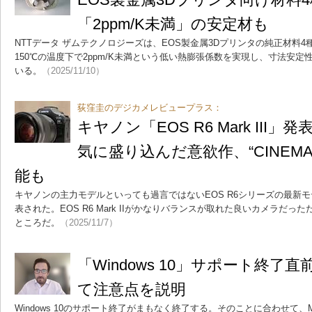
「2ppm/K未満」の安定材も
NTTデータ ザムテクノロジーズは、EOS製金属3Dプリンタの純正材料4
150℃の温度下で2ppm/K未満という低い熱膨張係数を実現し、寸法安
いる。
（2025/11/10）
荻窪圭のデジカメレビュープラス：
キヤノン「EOS R6 Mark III
気に盛り込んだ意欲作、“CINEMA
能も
キヤノンの主力モデルといっても過言ではないEOS R6シリーズの最新モデル「E
表された。EOS R6 Mark IIがかなりバランスが取れた良いカメラだ
ところだ。
（2025/11/7）
「Windows 10」サポート終了直前 
て注意点を説明
Windows 10のサポート終了がまもなく終了する。そのことに合わせて、Mi