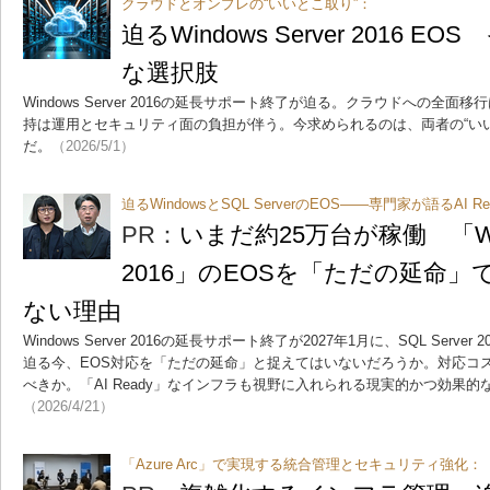
クラウドとオンプレの“いいとこ取り”：
迫るWindows Server 2016
な選択肢
Windows Server 2016の延長サポート終了が迫る。クラウドへの全
持は運用とセキュリティ面の負担が伴う。今求められるのは、両者の“い
だ。
（2026/5/1）
迫るWindowsとSQL ServerのEOS――専門家が語るAI 
PR：
いまだ約25万台が稼働 「Wind
2016」のEOSを「ただの延命
ない理由
Windows Server 2016の延長サポート終了が2027年1月に、SQL Serve
迫る今、EOS対応を「ただの延命」と捉えてはいないだろうか。対応コ
べきか。「AI Ready」なインフラも視野に入れられる現実的かつ効果
（2026/4/21）
「Azure Arc」で実現する統合管理とセキュリティ強化：