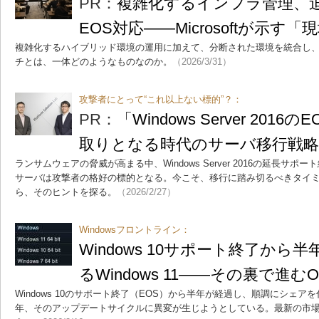
PR：
複雑化するインフラ管理、迫るWi
EOS対応――Microsoftが示
複雑化するハイブリッド環境の運用に加えて、分断された環境を統合し
チとは、一体どのようなものなのか。
（2026/3/31）
攻撃者にとって“これ以上ない標的”？：
PR：
「Windows Server 201
取りとなる時代のサーバ移行戦略
ランサムウェアの脅威が高まる中、Windows Server 2016の延長サ
サーバは攻撃者の格好の標的となる。今こそ、移行に踏み切るべきタイ
ら、そのヒントを探る。
（2026/2/27）
Windowsフロントライン：
Windows 10サポート終了から
るWindows 11――その裏で進む
Windows 10のサポート終了（EOS）から半年が経過し、順調にシェアを伸ばす
年、そのアップデートサイクルに異変が生じようとしている。最新の市