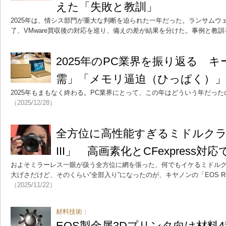
えた「失敗と教訓」
2025年は、情シス部門が重大な判断を迫られた一年だった。ランサムウェア対
了、VMware買収後の対応を巡り、備えの差が結果を分けた。事例と教
2025年のPC業界を振り返る キ
需」「メモリ逼迫（ひっぱく）」「Sn
2025年もまもなく終わる。PC業界にとって、この年はどういう年だっ
（2025/12/28）
全方位に高性能すぎるミドルクラス機「
III」 高画素化とCFexpress
およそミラーレス一眼が扱う全方位に網を張った、何でもイケるミドル
大げさだけど、そのくらい“全部入り”になったのが、キヤノンの「EOS R6 M
（2025/11/22）
材料技術：
EOS製金属3Dプリンタ向け材料