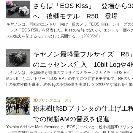
さらば「EOS Kiss」 登場か
へ 後継モデル「R50」登場
キヤノンは、同社のエントリー向け一眼カメラ「EOS Kiss」シリーズの
ーレス「EOS R50」を発表した。Kissの名前はないが、エントリー層
スの魅力を伝えるモデルとして展開する。
（2023/2/8）
キヤノン最軽量フルサイズ「R8」登場 
のエッセンス注入 10bit Logや
キヤノンは、小型軽量が特徴のフルサイズミラーレスカメラ「EOS R8」を
Mark II」とエントリー「EOS RP」の中間に位置するモデルで、RPのサ
IIの基本性能を継承。約461gの小型軽量を実現しつつ本格的な撮影を可
3Dプリンタニュース：
粉末樹脂3Dプリンタの仕上げ工
での樹脂AMの普及を促進
Yokoito Additive Manufacturingは、EOSジャパンと「粉末樹脂
よび表面処理技術」についてアライアンスを締結した。日本国内で樹脂A