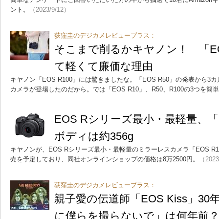
ント。
（2023/9/12）
荻窪圭のデジカメレビュープラス：
そこまで削るかキヤノン！ 「EO
て軽くて廉価な理由
キヤノン「EOS R100」には驚きましたな。「EOS R50」の発表から
カメラが登場したのだから。では「EOS R10」、R50、R100の3つを
EOS Rシリーズ最小・最軽量、「
ボディは約356g
キヤノンが、EOS Rシリーズ最小・最軽量のミラーレスカメラ「EOS R
売を予定しており、同社オンラインショップの価格は8万2500円。
（2023
荻窪圭のデジカメレビュープラス：
親子愛の伝道師「EOS Kiss」3
に僕らを撮らないで」は何年前