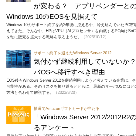
が変わる？ アプリベンダーとの
Windows 10のEOSを見据えて
Windows 10のサポート終了を約2年後に控える中、冷え込んでいたP
えてきた。そんな中、HPはVPU（AIプロセッサ）を内蔵するPC向けSoC
を軸に販売を拡大する戦略を取るようだ。
（2023/10/12）
サポート終了を迎えたWindows Server 2012
気付かず継続利用していないか
バOSへ移行すべき理由
EOS後もWindows Server 2012を継続利用しようと考えている企
可能性がある。そのリスクを振り返るとともに、最新のサーバOSにはど
方法と合わせて解説する。
（2023/9/20）
抽選でAmazonギフトカードが当たる
「Windows Server 2012/20
るアンケート
簡単なアンケートにご回答いただいた方の中から抽選で10名にAmazonギ