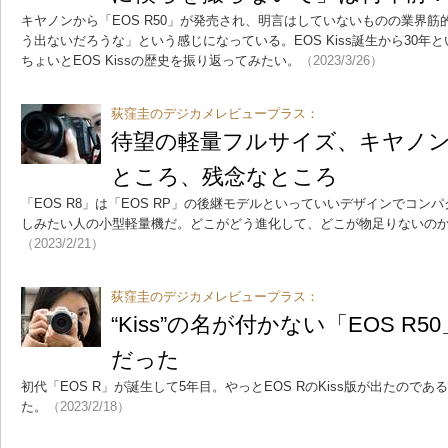
キヤノンから「EOS R50」が発売され、明言はしていないものの業界筋的
う出ないだろうな」という感じになっている。EOS Kiss誕生から30
ちょいとEOS Kissの歴史を振り返ってみたい。
（2023/3/26）
荻窪圭のデジカメレビュープラス：
待望の軽量フルサイズ、キヤノン「
ところ、残念なところ
「EOS R8」は「EOS RP」の後継モデルといっていいデザインでコ
しみたい人の小型軽量機だ。どこがどう進化して、どこが物足りないの
（2023/2/21）
荻窪圭のデジカメレビュープラス：
“Kiss”の名が付かない「EOS R5
だった
初代「EOS R」が誕生して5年目。やっとEOS RのKiss版が出たのであ
た。
（2023/2/18）