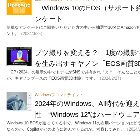
「Windows 10のEOS（サポ
ンケート
簡単なアンケートにご回答いただいた方の中から抽選で10名にAmazonギ
ント。
（2024/3/25）
ブツ撮りを変える？ 1度の撮影
を生み出すキヤノン「EOS画質3
「CP+2024」の展示の中でもデモがSNSで共有され「え？ そんなこ
が、キヤノンブースの「EOS画質3D体験」です。
（2024/2/27）
Windowsフロントライン：
2024年のWindows、AI時代を
性 “Windows 12”はハードウ
Windows 10 EOSが迫ってくる中で、Windows 11の次期バージョンはどう
なるのか、Copilotがどのように絡んでくるのか。考察してみた。
（2024/