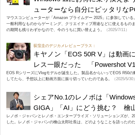
ューターなら自分にピッタリなP
マウスコンピューターが「Amazon プライムデー 2025」に参加して
一般利用なものからゲーミング、クリエイティブ用途などに使えるものまで幅広い
の期間も残りわずかなので、今のうちに買い替えよう。
（2025/7/11）
荻窪圭のデジカメレビュープラス：
キヤノン「EOS 50R V」は動
レス一眼だった 「Powershot
EOS RシリーズにVlogモデルが誕生した。製品名からいってEOS R5
してたら、予想以上に動画方面に振り切っていたのである。
（2025/5/30
シェアNo.1のレノボは「Windows 
GIGA」「AI」にどう挑む？ 檜
レノボ・ジャパンとレノボ・エンタープライズ・ソリューションズが、20
した。レノボ・ジャパンの檜山太郎社長は、どのようなことを語ったの