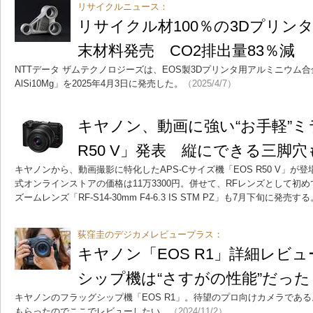
リサイクルニュース：
リサイクル材100％の3Dプリン
末材料発売 CO2排出量83％減
NTTデータ ザムテクノロジーズは、EOS製3Dプリンタ用アルミニウム合金粉末
AlSi10Mg」を2025年4月3日に発売した。
（2025/4/7）
キヤノン、動画に強い“お手軽”ミ
R50 V」発表 縦にできる三脚穴
キヤノンから、動画撮影に特化したAPS-Cサイズ機「EOS R50 V」が
式オンラインストアの価格は11万3300円。併せて、RFレンズとして初
ズームレンズ「RF-S14-30mm F4-6.3 IS STM PZ」も7月下旬に発売する
荻窪圭のデジカメレビュープラス：
キヤノン「EOS R1」詳細レビ
シップ機は“さすがの性能”だった
キヤノンのフラッグシップ機「EOS R1」。待望のプロ向けカメラであ
もらったのでここでレビューしたい。
（2024/11/2）