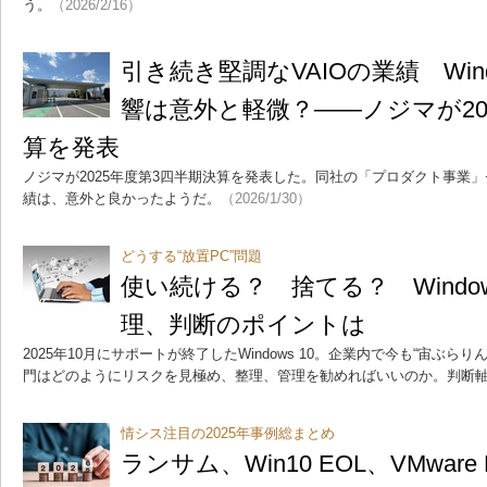
う。
（2026/2/16）
引き続き堅調なVAIOの業績 Wind
響は意外と軽微？――ノジマが20
算を発表
ノジマが2025年度第3四半期決算を発表した。同社の「プロダクト事業」
績は、意外と良かったようだ。
（2026/1/30）
どうする“放置PC”問題
使い続ける？ 捨てる？ Windows
理、判断のポイントは
2025年10月にサポートが終了したWindows 10。企業内で今も“宙ぶら
門はどのようにリスクを見極め、整理、管理を勧めればいいのか。判断
情シス注目の2025年事例総まとめ
ランサム、Win10 EOL、VMwar