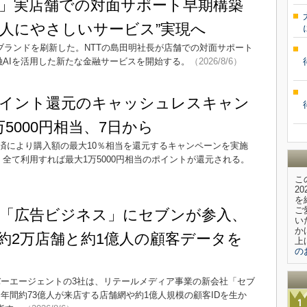
」実店舗での対面サポート早期構築
 “人にやさしいサービス”実現へ
ブランドを刷新した。NTTの島田明社長が店舗での対面サポート
融AIを活用した新たな金融サービスを開始する。
（2026/8/6）
ポイント還元のキャッシュレスキャン
5000円相当、7日から
済により購入額の最大10％相当を還元するキャンペーンを実施
全て利用すれば最大1万5000円相当のポイントが還元される。
こ
2
を
ご
「広告ビジネス」にセブンが参入、
い
か
約2万店舗と約1億人の顧客データを
上
の
バーエージェントの3社は、リテールメディア事業の新会社「セブ
年間約73億人が来店する店舗網や約1億人規模の顧客IDを生か