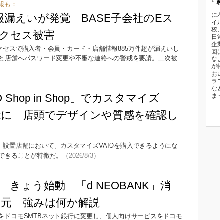
報も：
に
報漏えいが発覚 BASE子会社のEス
イ
校
クセス被害
日
企
クセスで購入者・会員・カード・店舗情報885万件超が漏えいし
回
と店舗へパスワード変更や不審な連絡への警戒を要請。二次被
な
が
5）
お
ラ
な
 Shop in Shop」でカスタマイズ
ま
可能に 店頭でデザインや質感を確認し
Shop」設置店舗において、カスタマイズVAIOを購入できるようにな
できることが特徴だ。
（2026/8/3）
きょう始動 「d NEOBANK」消
％還元 強みは何か解説
商号をドコモSMTBネット銀行に変更し、個人向けサービスをドコモ