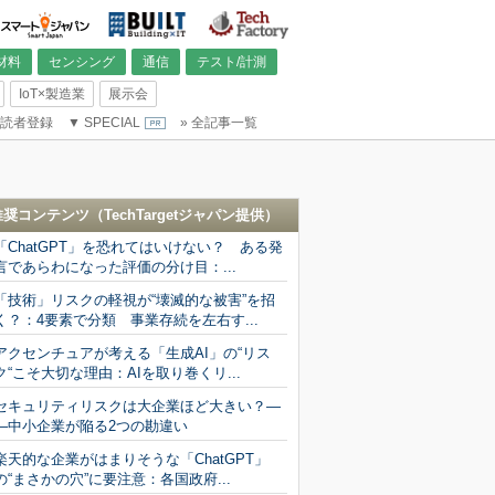
材料
センシング
通信
テスト/計測
IoT×製造業
展示会
読者登録
▼
SPECIAL
»
全記事一覧
推奨コンテンツ（
TechTargetジャパン
提供）
「ChatGPT」を恐れてはいけない？ ある発
言であらわになった評価の分け目：...
「技術」リスクの軽視が“壊滅的な被害”を招
く？：4要素で分類 事業存続を左右す...
アクセンチュアが考える「生成AI」の“リス
ク“こそ大切な理由：AIを取り巻くリ...
セキュリティリスクは大企業ほど大きい？―
―中小企業が陥る2つの勘違い
楽天的な企業がはまりそうな「ChatGPT」
の“まさかの穴”に要注意：各国政府...