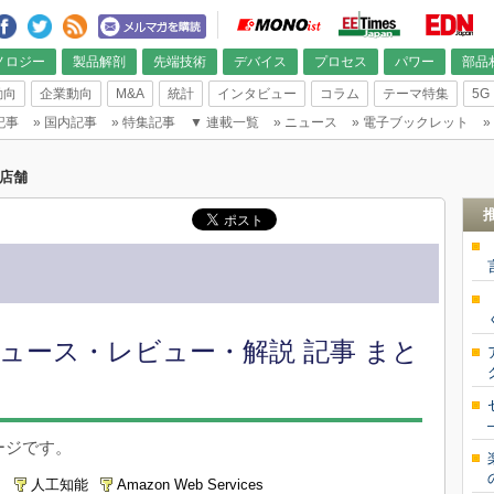
ノロジー
製品解剖
先端技術
デバイス
プロセス
パワー
部品
動向
企業動向
M&A
統計
インタビュー
コラム
テーマ特集
5G
記事
»
国内記事
»
特集記事
▼
連載一覧
»
ニュース
»
電子ブックレット
»
店舗
ュース・レビュー・解説 記事 まと
ージです。
人工知能
Amazon Web Services