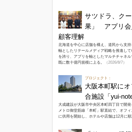
サツドラ、クー
果」 アプリ会
顧客理解
北海道を中心に店舗を構え、道民から支持
軸としたリテールメディア戦略を推進して
を誇り、アプリを軸としたマルチチャネル
既に数十億円規模に上る。
（2026/8/7）
プロジェクト：
大阪本町駅にオ
合施設「yui-no
大成建設が大阪市中央区本町四丁目で開発を進め
メトロ御堂筋線「本町」駅直結で、オフィ
に供用を開始し、ホテルや店舗は12月に