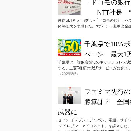
「ドコモの銀行
――NTT社長
住信SBIネット銀行が「ドコモの銀行」へ
体制拡大を表明した。dポイント基盤と金
千葉県で10％
ペーン 最大1万
千葉県は、対象店舗でのキャッシュレス決
する。主要5種類の決済サービスが対象で、
（2026/8/6）
ファミマ先行の
勝算は？ 全国
武器に
セブン‐イレブン・ジャパン、電通、サイ
ン‐イレブン・アドコネクト」を設立した。