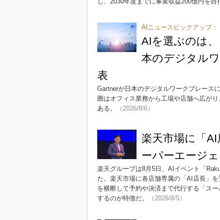
し、2030年度までに事業収益200億円を目
AIニュースピックアップ：
AIを選ぶのは、
本のデジタルワ
表
Gartnerが日本のデジタルワークプレー
囲はオフィス業務から工場や店舗へ広がり
ある。
（2026/8/6）
楽天市場に「A
ーパーエージェ
楽天グループは8月5日、AIイベント「Rakut
た。楽天市場に各店舗専属の「AI店長」を
を横断して予約や決済まで代行する「スー
するのが特徴だ。
（2026/8/5）