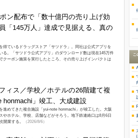
ポン配布で「数十億円の売り上げ効
員「145万人」達成で見据える、真の
を得ているドラッグストア「サツドラ」。同社は公式アプリを
いる。「サツドラ公式アプリ」のダウンロード数は現在145万件
こ
でクーポン施策を実行したところ、その売り上げインパクトは
フィス／学校／ホテルの26階建て複
te honmachi」竣工、大成建設
てきた複合施設「yui-note honmachi」が竣工した。大阪
スやホテル、学校、店舗などがそろう。地下鉄連絡口は8月6日
順次開業する。
（2026/8/6）