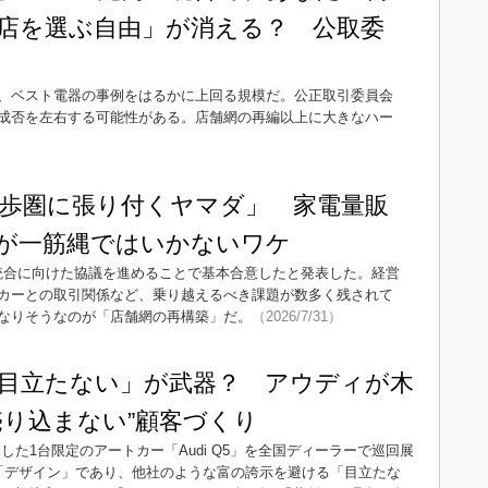
店を選ぶ自由」が消える？ 公取委
、ベスト電器の事例をはるかに上回る規模だ。公正取引委員会
成否を左右する可能性がある。店舗網の再編以上に大きなハー
歩圏に張り付くヤマダ」 家電量販
合”が一筋縄ではいかないワケ
営統合に向けた協議を進めることで基本合意したと発表した。経営
カーとの取引関係など、乗り越えるべき課題が数多く残されて
なりそうなのが「店舗網の再構築」だ。
（2026/7/31）
目立たない」が武器？ アウディが木
売り込まない”顧客づくり
た1台限定のアートカー「Audi Q5」を全国ディーラーで巡回展
「デザイン」であり、他社のような富の誇示を避ける「目立たな