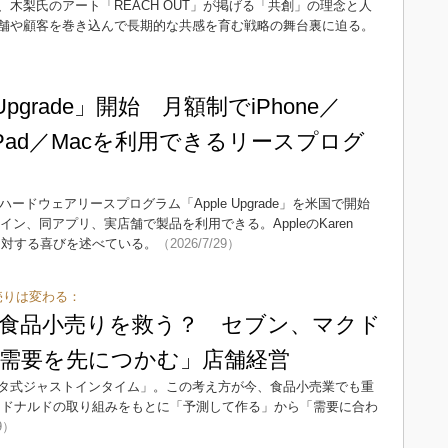
木梨氏のアート「REACH OUT」が掲げる「共創」の理念と人
舗や顧客を巻き込んで長期的な共感を育む戦略の舞台裏に迫る。
Upgrade」開始 月額制でiPhone／
ch／iPad／Macを利用できるリースプログ
供するハードウェアリースプログラム「Apple Upgrade」を米国で開始
ンライン、同アプリ、実店舗で製品を利用できる。AppleのKaren
供に対する喜びを述べている。
（2026/7/29）
売りは変わる：
食品小売りを救う？ セブン、マクド
需要を先につかむ」店舗経営
タ式ジャストインタイム」。この考え方が今、食品小売業でも重
クドナルドの取り組みをもとに「予測して作る」から「需要に合わ
9）