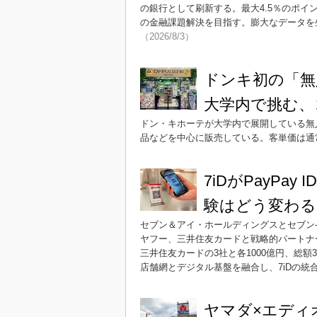
の銀行として刷新する。最大4.5％のポ
の金融課題解決を目指す。膨大なデータを
（2026/8/3）
ドンキ初の「
大学内で挑む、
ドン・キホーテが大学内で展開している無
品などを中心に販売している。客単価は通
7iDがPayPa
験はどう変わる
セブン＆アイ・ホールディングスとセブン-イ
ヤフー、三井住友カードと戦略的パートナー
三井住友カードの3社と各1000億円、総額
店舗網とデジタル基盤を融合し、7iDの統
ヤマダ×エディ