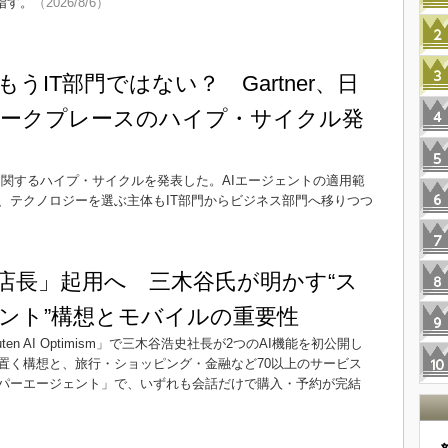
指す。
（2026/8/6）
もうIT部門ではない？ Gartner、日
ークプレースのハイプ・サイクル発
スに関するハイプ・サイクルを発表した。AIエージェントの適用範
、テクノロジーを選ぶ主体もIT部門からビジネス部門へ移りつつ
I店長」起用へ 三木谷氏が明かす“ス
ント”構想とモバイルの重要性
en AI Optimism」で三木谷浩史社長が2つのAI機能を初公開し
置く構想と、旅行・ショッピング・金融など70以上のサービス
パーエージェント」で、いずれも会話だけで購入・予約が完結