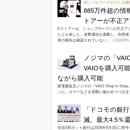
ID／パスワードやクレカ情
885万件超の情
トアーが不正ア
Eストアーは、ショップサーブへの不正ア
たと公表した。攻撃通信を遮断し、利用者
害の報告は確認されていない。
（2026/8/
ノジマの「VAIO
VAIOを購入
ながら購入可能
家電量販店ノジマの「VAIO Shop in 
った。カラーなどを実際に確かめつつ注文
「ドコモの銀行」
滅、最大4.5
住信SBIネット銀行は2026年8月3日に