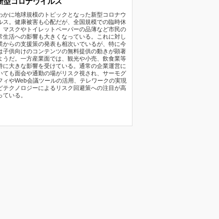
新型コロナウイルス
わかに地球規模のトピックとなった新型コロナウ
ルス。健康被害も心配だが、全国規模での臨時休
、マスクやトイレットペーパーの品薄など市民の
常生活への影響も大きくなっている。これに対し
業からの支援策の発表も相次いでいるが、特に今
は子供向けのコンテンツの無料提供の動きが顕著
ようだ。一方産業面では、観光や小売、飲食業等
特に大きな影響を受けている。通常の企業運営に
いても面会や通勤の場がリスク視され、サーモグ
フィやWeb会議ツールの活用、テレワークの実現
どテクノロジーによるリスク回避策への注目が高
っている。