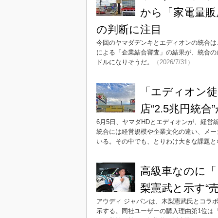
から「家電量販
の判断に注目
今回のヤマダデンキとエディオンの統合は
による「企業結合審査」の結果が、統合の
ドルになりそうだ。
（2026/7/31）
「エディオン徒
店“2.5兆円統
6月5日、ヤマダHDとエディオンが、経
統合には経営規模や企業文化の違い、メー
いる。その中でも、とりわけ大きな課題と
高級車なのに「
梨憲武と示す“
アウディ ジャパンは、木梨憲武氏とコラボし
示する。同社ユーザーの購入理由第1位は