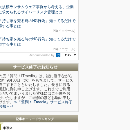
大規模ランサムウェア事例から考える、企業
に求められるサイバーリスク管理とは
「持ち家を売る時のNG行為」知ってるだけで
得する事とは
PR(イエウール)
「持ち家を売る時のNG行為」知ってるだけで
得する事とは
PR(イエウール)
Recommended by
サービス終了のお知らせ
の度「質問！ITmedia」は、誠に勝手ながら
020年9月30日（水）をもちまして、サービス
終了することといたしました。長きに渡る
愛顧に御礼申し上げます。これまでご利用
ただいてまいりました皆様にはご不便をお
けいたしますが、ご理解のほどお願い申し
げます。
≫「質問！ITmedia」サービス終了
お知らせ
記事キーワードランキング
半導体