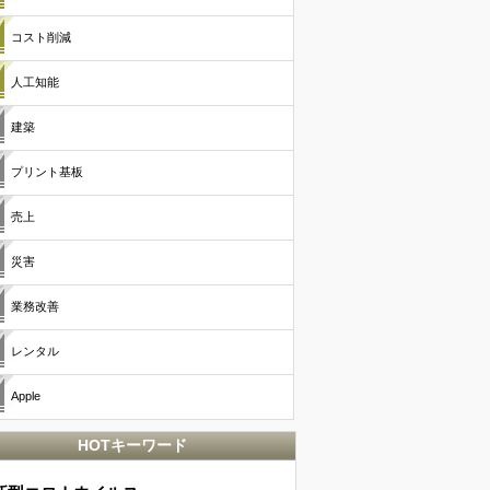
コスト削減
人工知能
建築
プリント基板
売上
災害
業務改善
レンタル
Apple
HOTキーワード