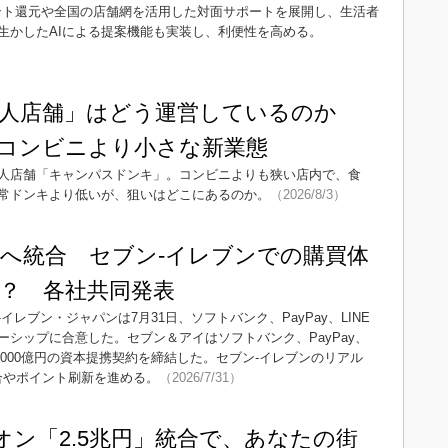
イント還元や全国の店舗網を活用した対面サポートを展開し、生活者
生かしたAIによる提案機能も実装し、利便性を高める。
無人店舗」はどう運営しているのか
コンビニより小さな新業態
人店舗「キャンパスドンキ」。コンビニよりも狭い店内で、食
常ドンキより低いが、狙いはどこにあるのか。
（2026/8/3）
y IDへ統合 セブン-イレブンでの購買体
？ 各社共同発表
レブン・ジャパンは7月31日、ソフトバンク、PayPay、LINE
シップに合意した。セブン＆アイはソフトバンク、PayPay、
3000億円の資本提携契約を締結した。セブン-イレブンのリアル
合やポイント刷新を進める。
（2026/7/31）
オン「2.5兆円」統合で、あなたの街