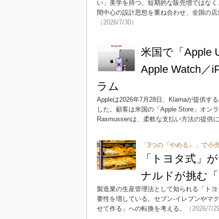
い」美学を持つ。短期的な販売増ではなく、
間中心の設計思想を重ね合わせ、全国の店
（2026/7/30）
米国で「Apple 
Apple Wat
ラム
Appleは2026年7月28日、Klarnaが提
した。顧客は米国の「Apple Store」オ
Rasmussenは、柔軟な支払い方法の提
「3つの『やめる』」で小
「トヨタ式」が
ナルドが挑む「
製造業の生産管理法として知られる「トヨ
要性を増している。セブン‐イレブンやマ
せて作る」への転換を考える。
（2026/7/2