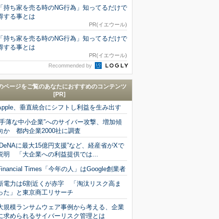
「持ち家を売る時のNG行為」知ってるだけで
得する事とは
PR(イエウール)
「持ち家を売る時のNG行為」知ってるだけで
得する事とは
PR(イエウール)
Recommended by
のページをご覧のあなたにおすすめのコンテンツ
[PR]
Apple、垂直統合にシフトし利益を生み出す
“手薄な中小企業”へのサイバー攻撃、増加傾
向か 都内企業2000社に調査
“DeNAに最大15億円支援”など、経産省がXで
説明 「大企業への利益提供では...
Financial Times「今年の人」はGoogle創業者
新電力は6割近くが赤字 「淘汰リスク高ま
った」と東京商工リサーチ
大規模ランサムウェア事例から考える、企業
に求められるサイバーリスク管理とは