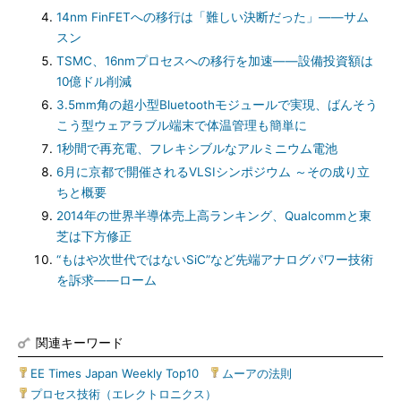
14nm FinFETへの移行は「難しい決断だった」――サム
スン
TSMC、16nmプロセスへの移行を加速――設備投資額は
10億ドル削減
3.5mm角の超小型Bluetoothモジュールで実現、ばんそう
こう型ウェアラブル端末で体温管理も簡単に
1秒間で再充電、フレキシブルなアルミニウム電池
6月に京都で開催されるVLSIシンポジウム ～その成り立
ちと概要
2014年の世界半導体売上高ランキング、Qualcommと東
芝は下方修正
“もはや次世代ではないSiC”など先端アナログパワー技術
を訴求――ローム
関連キーワード
EE Times Japan Weekly Top10
|
ムーアの法則
|
プロセス技術（エレクトロニクス）