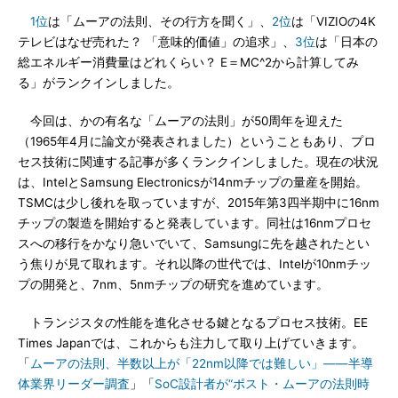
1位
は「ムーアの法則、その行方を聞く」、
2位
は「VIZIOの4K
テレビはなぜ売れた？ 「意味的価値」の追求」、
3位
は「日本の
総エネルギー消費量はどれくらい？ E＝MC^2から計算してみ
る」がランクインしました。
今回は、かの有名な「ムーアの法則」が50周年を迎えた
（1965年4月に論文が発表されました）ということもあり、プロ
セス技術に関連する記事が多くランクインしました。現在の状況
は、IntelとSamsung Electronicsが14nmチップの量産を開始。
TSMCは少し後れを取っていますが、2015年第3四半期中に16nm
チップの製造を開始すると発表しています。同社は16nmプロセ
スへの移行をかなり急いでいて、Samsungに先を越されたとい
う焦りが見て取れます。それ以降の世代では、Intelが10nmチッ
プの開発と、7nm、5nmチップの研究を進めています。
トランジスタの性能を進化させる鍵となるプロセス技術。EE
Times Japanでは、これからも注力して取り上げていきます。
「
ムーアの法則、半数以上が「22nm以降では難しい」――半導
体業界リーダー調査
」「
SoC設計者が“ポスト・ムーアの法則時