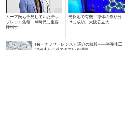
ムーア氏も予見していたチッ
光反応で有機半導体の作り分
プレット集積 AI時代に重要
けに成功、大阪公立大
性増す
He・ナフサ・レジスト逼迫の続報――半導体工
場停止が回避できている理由
ソニー半導体は1Q過去最高益、スマホ市況停滞
も主要顧客ら拡大
中国最大のDRAMメーカーCXMTがIPOへ 増
産とHBM開発で存在感