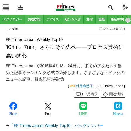
テクノロジー
先端技術
デバイス
センシング
通信
無線
部品/材料
トップ10
2015年4月30日
EE Times Japan Weekly Top10
10nm、7nm、さらにその先へ――プロセス技術に
高い関心
EE Times Japanで2015年4月18～24日に、多くのアクセスを集
めた記事をランキング形式で紹介します。さまざまなトピックの
ニュース記事、解説記事が登場!!
[
村尾麻悠子
，EE Times Japan]
PC用表示
関連情報
Share
Post
LINE
Hatena
→
「EE Times Japan Weekly Top10」バックナンバー