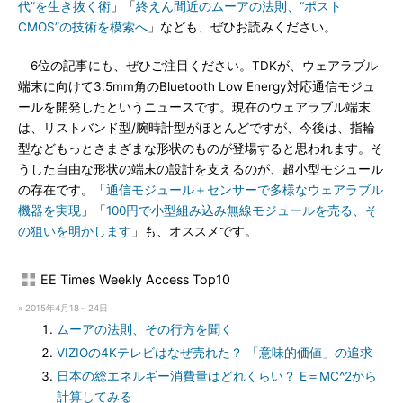
代”を生き抜く術
」「
終えん間近のムーアの法則、“ポスト
CMOS”の技術を模索へ
」なども、ぜひお読みください。
6位の記事にも、ぜひご注目ください。TDKが、ウェアラブル
端末に向けて3.5mm角のBluetooth Low Energy対応通信モジュ
ールを開発したというニュースです。現在のウェアラブル端末
は、リストバンド型/腕時計型がほとんどですが、今後は、指輪
型などもっとさまざまな形状のものが登場すると思われます。そ
うした自由な形状の端末の設計を支えるのが、超小型モジュール
の存在です。「
通信モジュール＋センサーで多様なウェアラブル
機器を実現
」「
100円で小型組み込み無線モジュールを売る、そ
の狙いを明かします
」も、オススメです。
EE Times Weekly Access Top10
» 2015年4月18～24日
ムーアの法則、その行方を聞く
VIZIOの4Kテレビはなぜ売れた？ 「意味的価値」の追求
日本の総エネルギー消費量はどれくらい？ E＝MC^2から
計算してみる