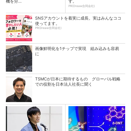
機を分...
す。
PR(Dreaw合同会社)
SNSアカウントを着実に成長。実はみんなココ
使ってます。
PR(Dreaw合同会社)
画像鮮明化を1チップで実現 組み込みも容易
に
TSMCが日本に期待するもの グローバル戦略
での役割を日本法人社長に聞く