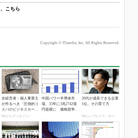
ら、こちら
Copyright © ITmedia, Inc. All Rights Reserved.
全経営者・個人事業主
中国パワー半導体市
20代が成長できる企業
が作るべき「圧倒的コ
場、35年に3兆2742億
1位。その育て方
スパのビジネスカー
円規模に 価格競争さ
ド」
らに激化
PR(クレディセゾン)
PR(シンプレクス・ホールディングス)