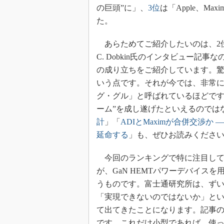
光伝送技
の巨頭”に」、
3位
は「Apple、M
“異端児
た。
改革、執
イノベー
あらためてご紹介したいのは、2位の記事です
C. Dobkin氏のインタビュー記事なの
JASA発
の成り立ちをご紹介しています。驚く
IHSア
いう点です。それが今では、非常
「英語に
グ・グル」と呼ばれているほどです
ための新
ーム”を成し遂げたといえるのでは
計
」「
ADIとMaximが合併交渉か
延命する
」も、ぜひお読みくださ
今回のランキングで特に注目して
が、GaN HEMTパワーデバイス
うものです。富士通研究所は、ず
「実現できないのではないか」とい
て出てきたことになります。記事
です。これだけ小型であれば、使