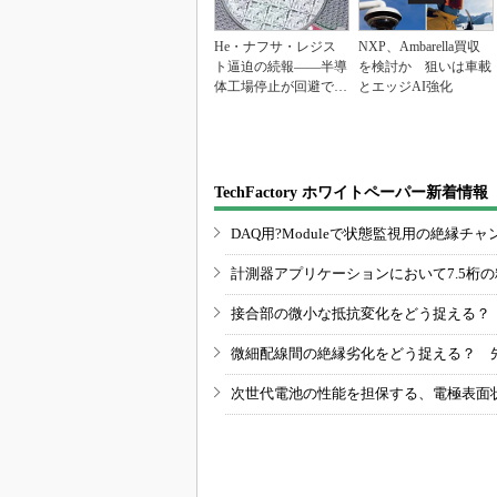
He・ナフサ・レジス
NXP、Ambarella買収
ト逼迫の続報――半導
を検討か 狙いは車載
体工場停止が回避でき
とエッジAI強化
ている理由
TechFactory ホワイトペーパー新着情報
DAQ用?Moduleで状態監視用の絶縁
計測器アプリケーションにおいて7.5桁
接合部の微小な抵抗変化をどう捉える？
微細配線間の絶縁劣化をどう捉える？ 
次世代電池の性能を担保する、電極表面