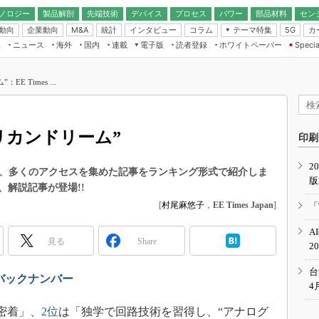
ノロジー
製品解剖
先端技術
デバイス
プロセス
パワー
部品材料
セン
動向
企業動向
統計
インタビュー
コラム
テーマ特集
カ
M&A
5G
ギー
ナログ
無線
集
ニュース
海外
国内
連載
電子版
読者登録
ホワイトペーパー
Specia
フィジカルAI
IoT・エッジコ
モリ
EXPO
Microchip情報
ストレージ通信
EE Times Japan×EDN Japan統合電
エッジAI
子版
I
SEMICON Japan
 Times ...
デバイス通信
パワーエレクトロニクス
電子ブックレット
イコン
CEATEC
のナノフォーカス
半導体後工程
GA
EdgeTech＋
業界スコープ
リカンドリーム”
読者調査（EE Times Research）
印刷
TECHNO-FRONT
のエレ・組み込みプレイバ
カーボンニュートラル
2
人とくるま展
11～18日に、多くのアクセスを集めた記事をランキング形式で紹介しま
版
IoT
直前エンジニアの社会人大
解説記事が登場!!
電源設計（EDN Japan）
[
村尾麻悠子
，
EE Times Japan
]
「
数字」で回してみよう
エレクトロニクス入門（EDN
A
Japan）
ード ～Behind the
見る
Share
2
rd
年で起こったこと、次の10年
台
p10」バックナンバー
こと
4
で探るアジアの新トレンド
密着」、
2位
は「独学で回路技術を習得し、“アナログ