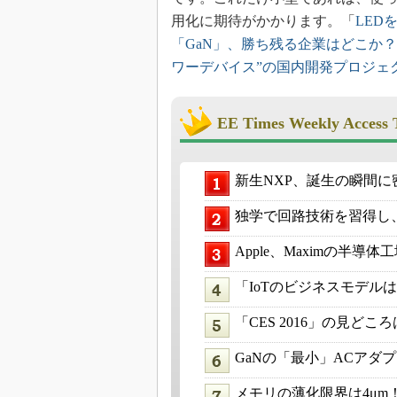
用化に期待がかかります。「
LED
「GaN」、勝ち残る企業はどこか？
ワーデバイス”の国内開発プロジェ
EE Times Weekly Access 
新生NXP、誕生の瞬間に
独学で回路技術を習得し、
Apple、Maximの半導
「IoTのビジネスモデル
「CES 2016」の見ど
GaNの「最小」ACアダプ
メモリの薄化限界は4μm！