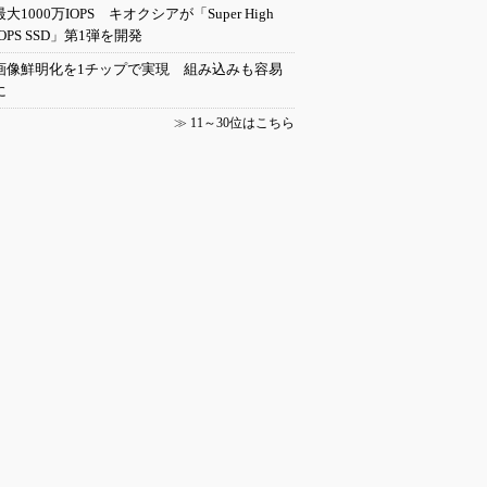
最大1000万IOPS キオクシアが「Super High
IOPS SSD」第1弾を開発
画像鮮明化を1チップで実現 組み込みも容易
に
≫
11～30位はこちら