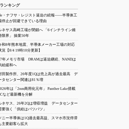
ランキング
He・ナフサ・レジスト逼迫の続報――半導体工
場停止が回避できている理由
ルネサス高崎工場が閉鎖へ 「6インチライン維
持限界」 操業50年
令和8年熊本地震、半導体メーカー工場の対応
状況【8/4 19時10分更新】
27年メモリ市場 DRAMは逼迫継続、NANDは
供給緩和へ
村田製作所、26年度1Qは売上高が過去最高 デ
ータセンター関連は81％増
2026年は「2nm商用化元年」 Panther Lake搭載
PCなど最新機を分解
ルネサス、26年2Qは増収増益 データセンター
需要強く「供給はパツパツ」
ソニー半導体は1Q過去最高益、スマホ市況停滞
も主要顧客ら拡大