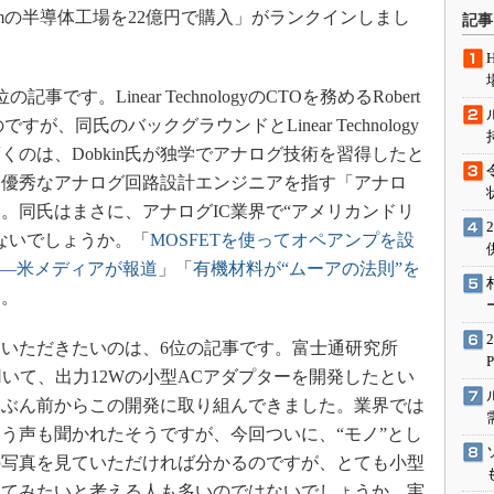
術を知る
aximの半導体工場を22億円で購入」がランクインしまし
記事
エンジニア”が仕掛けた社内
念の180日
ションは日本を救うのか
。Linear TechnologyのCTOを務めるRobert
ですが、同氏のバックグラウンドとLinear Technology
IoT通信
のは、Dobkin氏が独学でアナログ技術を習得したと
ナリスト「未来展望」
に優秀なアナログ回路設計エンジニアを指す「アナロ
愛されないエンジニア」の
。同氏はまさに、アナログIC業界で“アメリカンドリ
行動論
ないでしょうか。「
MOSFETを使ってオペアンプを設
 ――米メディアが報道
」「
有機材料が“ムーアの法則”を
い。
いただきたいのは、6位の記事です。富士通研究所
を用いて、出力12Wの小型ACアダプターを開発したとい
いぶん前からこの開発に取り組んできました。業界では
う声も聞かれたそうですが、今回ついに、“モノ”とし
の写真を見ていただければ分かるのですが、とても小型
ってみたいと考える人も多いのではないでしょうか。実