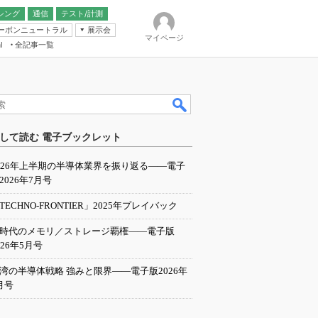
シング
通信
テスト/計測
ーボンニュートラル
展示会
マイページ
全記事一覧
l
ンピューティング
して読む 電子ブックレット
IER
026年上半期の半導体業界を振り返る――電子
2026年7月号
TECHNO-FRONTIER」2025年プレイバック
I時代のメモリ／ストレージ覇権――電子版
026年5月号
湾の半導体戦略 強みと限界――電子版2026年
月号