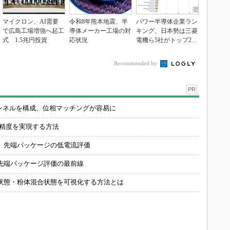
マイクロン、AI需要
令和8年熊本地震、半
パワー半導体企業ラン
で広島工場増強へ起工
導体メーカー工場の対
キング、日本勢は三菱
式 1.5兆円投資
応状況
電機ら5社がトップ20
入り
Recommended by
PR
チャンネルを構成、位相マッチングが容易に
の精度を実現する方法
 先端パッケージの低電流評価
先端パッケージ評価の最前線
状態・粉体混合状態を可視化する方法とは