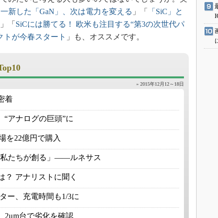
を一新した「GaN」、次は電力を変える
」「
「SiC」と
」「
SiCには勝てる！ 欧米も注目する“第3の次世代パ
クトが今春スタート
」も、オススメです。
Top10
» 2015年12月12～18日
密着
“アナログの巨頭”に
体工場を22億円で購入
は私たちが創る」――ルネサス
ころは？ アナリストに聞く
ター、充電時間も1/3に
 2μm台で劣化を確認