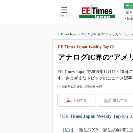
テク
業界
電池／エネル
ア
メディア
特
メ
福田昭の
LS
EE Times Japan
>
アナログIC界の“アメリカンドリーム”：EE
福田昭の
マ
湯之上隆
EE Times Japan Weekly Top10
FP
大山聡の
アナログIC界の“アメ
大原雄介
ック
EE Times Japanで2015年12月
リタイア
す。さまざまなトピックのニュース記事、
学漂流記
2015年12月19日 17時00分 公開
世界を「
踊るバズワ
印刷する
通知する
Buzzwo
この10
「EE Times Japan Weekly To
で起こる
製品分解
1位
は「新生NXP、誕生の瞬間に