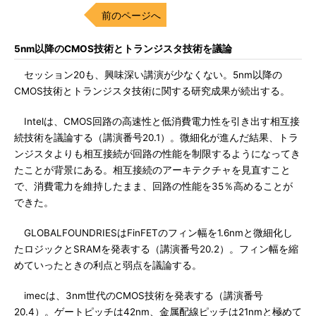
前のページへ
5nm以降のCMOS技術とトランジスタ技術を議論
セッション20も、興味深い講演が少なくない。5nm以降の
CMOS技術とトランジスタ技術に関する研究成果が続出する。
Intelは、CMOS回路の高速性と低消費電力性を引き出す相互接
続技術を議論する（講演番号20.1）。微細化が進んだ結果、トラ
ンジスタよりも相互接続が回路の性能を制限するようになってき
たことが背景にある。相互接続のアーキテクチャを見直すこと
で、消費電力を維持したまま、回路の性能を35％高めることが
できた。
GLOBALFOUNDRIESはFinFETのフィン幅を1.6nmと微細化し
たロジックとSRAMを発表する（講演番号20.2）。フィン幅を縮
めていったときの利点と弱点を議論する。
imecは、3nm世代のCMOS技術を発表する（講演番号
20.4）。ゲートピッチは42nm、金属配線ピッチは21nmと極めて