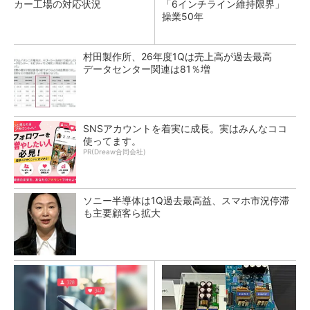
カー工場の対応状況
「6インチライン維持限界」
操業50年
村田製作所、26年度1Qは売上高が過去最高
データセンター関連は81％増
SNSアカウントを着実に成長。実はみんなココ
使ってます。
PR(Dreaw合同会社)
ソニー半導体は1Q過去最高益、スマホ市況停滞
も主要顧客ら拡大