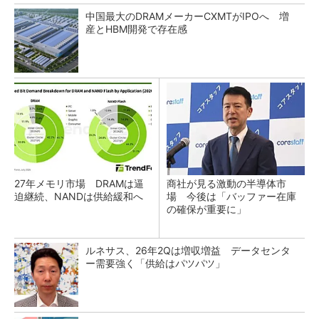
中国最大のDRAMメーカーCXMTがIPOへ 増
産とHBM開発で存在感
27年メモリ市場 DRAMは逼
商社が見る激動の半導体市
迫継続、NANDは供給緩和へ
場 今後は「バッファー在庫
の確保が重要に」
ルネサス、26年2Qは増収増益 データセンタ
ー需要強く「供給はパツパツ」