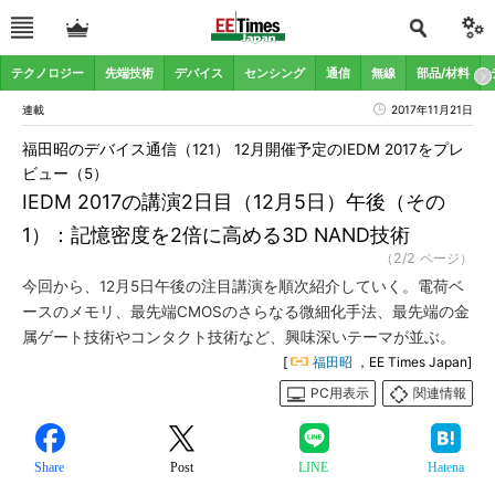
テクノロジー
先端技術
デバイス
センシング
通信
無線
部品/材料
連載
2017年11月21日
福田昭のデバイス通信（121） 12月開催予定のIEDM 2017をプレ
ビュー（5）
IEDM 2017の講演2日目（12月5日）午後（その
1）：記憶密度を2倍に高める3D NAND技術
（2/2 ページ）
今回から、12月5日午後の注目講演を順次紹介していく。電荷ベ
ースのメモリ、最先端CMOSのさらなる微細化手法、最先端の金
属ゲート技術やコンタクト技術など、興味深いテーマが並ぶ。
[
福田昭
，EE Times Japan]
PC用表示
関連情報
Share
Post
LINE
Hatena