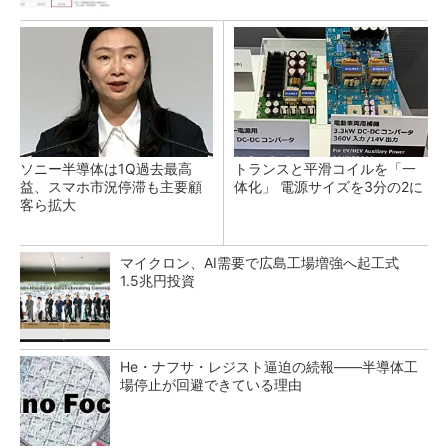
ソニー半導体は1Q過去最高
トランスと平滑コイルを「一
益、スマホ市況停滞も主要顧
体化」 電源サイズを3分の2に
客ら拡大
マイクロン、AI需要で広島工場増強へ起工式
1.5兆円投資
He・ナフサ・レジスト逼迫の続報――半導体工
場停止が回避できている理由