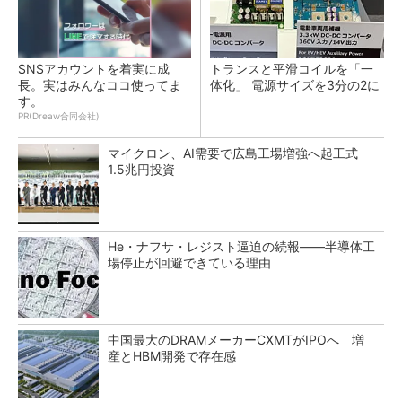
SNSアカウントを着実に成
トランスと平滑コイルを「一
長。実はみんなココ使ってま
体化」 電源サイズを3分の2に
す。
PR(Dreaw合同会社)
マイクロン、AI需要で広島工場増強へ起工式
1.5兆円投資
He・ナフサ・レジスト逼迫の続報――半導体工
場停止が回避できている理由
中国最大のDRAMメーカーCXMTがIPOへ 増
産とHBM開発で存在感