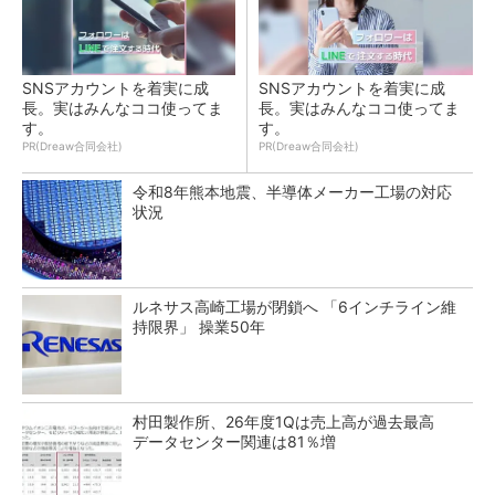
SNSアカウントを着実に成
SNSアカウントを着実に成
長。実はみんなココ使ってま
長。実はみんなココ使ってま
す。
す。
PR(Dreaw合同会社)
PR(Dreaw合同会社)
令和8年熊本地震、半導体メーカー工場の対応
状況
ルネサス高崎工場が閉鎖へ 「6インチライン維
持限界」 操業50年
村田製作所、26年度1Qは売上高が過去最高
データセンター関連は81％増