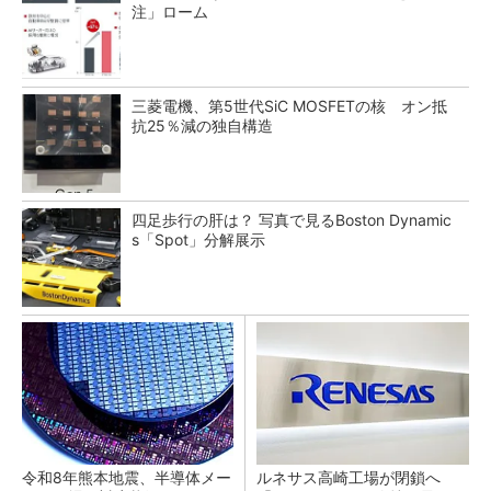
注」ローム
三菱電機、第5世代SiC MOSFETの核 オン抵
抗25％減の独自構造
四足歩行の肝は？ 写真で見るBoston Dynamic
s「Spot」分解展示
令和8年熊本地震、半導体メー
ルネサス高崎工場が閉鎖へ