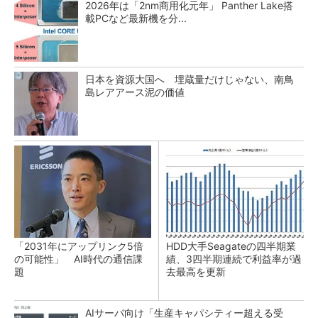
2026年は「2nm商用化元年」 Panther Lake搭
載PCなど最新機を分...
日本を資源大国へ 埋蔵量だけじゃない、南鳥
島レアアース泥の価値
「2031年にアップリンク5倍
HDD大手Seagateの四半期業
の可能性」 AI時代の通信課
績、3四半期連続で利益率が過
題
去最高を更新
AIサーバ向け「生産キャパシティー超える受