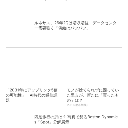
ルネサス、26年2Qは増収増益 データセンタ
ー需要強く「供給はパツパツ」
「2031年にアップリンク5倍
モノが捨てられずに困ってい
の可能性」 AI時代の通信課
た里歩が、新たに「買ったも
題
の」は？
PR(UR都市機構)
四足歩行の肝は？ 写真で見るBoston Dynamic
s「Spot」分解展示