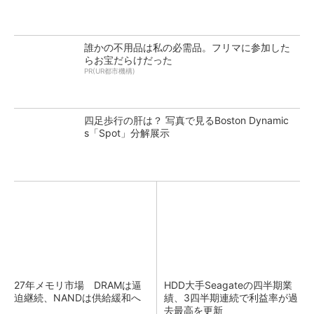
誰かの不用品は私の必需品。フリマに参加した
らお宝だらけだった
PR(UR都市機構)
四足歩行の肝は？ 写真で見るBoston Dynamic
s「Spot」分解展示
27年メモリ市場 DRAMは逼
HDD大手Seagateの四半期業
迫継続、NANDは供給緩和へ
績、3四半期連続で利益率が過
去最高を更新