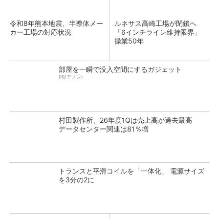
令和8年熊本地震、半導体メー
ルネサス高崎工場が閉鎖へ
カー工場の対応状況
「6インチライン維持限界」
操業50年
部屋を一瞬で没入空間にするガジェット
PR(デノン)
村田製作所、26年度1Qは売上高が過去最高
データセンター関連は81％増
トランスと平滑コイルを「一体化」 電源サイズ
を3分の2に