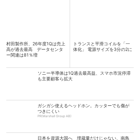
村田製作所、26年度1Qは売上
トランスと平滑コイルを「一
高が過去最高 データセンタ
体化」 電源サイズを3分の2に
ー関連は81％増
ソニー半導体は1Q過去最高益、スマホ市況停滞
も主要顧客ら拡大
ガシガシ使えるヘッドホン。カッターでも傷が
つきにくい
PR(Marshall Group AB)
日本を資源大国へ 埋蔵量だけじゃない、南鳥