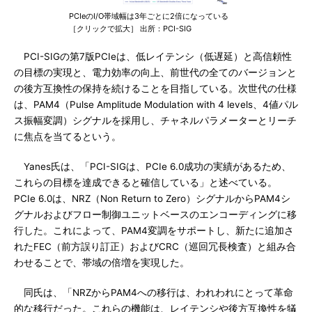
PCIeのI/O帯域幅は3年ごとに2倍になっている
［クリックで拡大］ 出所：PCI-SIG
PCI-SIGの第7版PCIeは、低レイテンシ（低遅延）と高信頼性
の目標の実現と、電力効率の向上、前世代の全てのバージョンと
の後方互換性の保持を続けることを目指している。次世代の仕様
は、PAM4（Pulse Amplitude Modulation with 4 levels、4値パル
ス振幅変調）シグナルを採用し、チャネルパラメーターとリーチ
に焦点を当てるという。
Yanes氏は、「PCI-SIGは、PCIe 6.0成功の実績があるため、
これらの目標を達成できると確信している」と述べている。
PCIe 6.0は、NRZ（Non Return to Zero）シグナルからPAM4シ
グナルおよびフロー制御ユニットベースのエンコーディングに移
行した。これによって、PAM4変調をサポートし、新たに追加さ
れたFEC（前方誤り訂正）およびCRC（巡回冗長検査）と組み合
わせることで、帯域の倍増を実現した。
同氏は、「NRZからPAM4への移行は、われわれにとって革命
的な移行だった。これらの機能は、レイテンシや後方互換性を犠