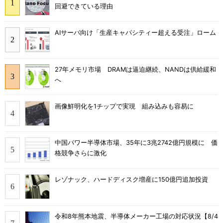
回避できている理由
AIサーバ向け「生産キャパシティー超える受注」ローム
27年メモリ市場 DRAMは逼迫継続、NANDは供給緩和
へ
画像鮮明化を1チップで実現 組み込みも容易に
中国パワー半導体市場、35年に3兆2742億円規模に 価
格競争さらに激化
レゾナック、ハードディスク増産に150億円追加投資
令和8年熊本地震、半導体メーカー工場の対応状況【8/4