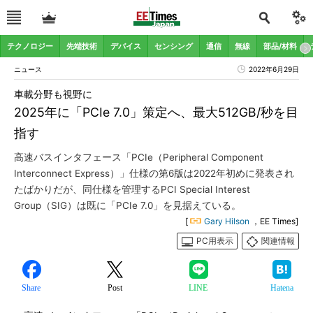
テクノロジー
先端技術
デバイス
センシング
通信
無線
部品/材料
ニュース
2022年6月29日
車載分野も視野に
2025年に「PCIe 7.0」策定へ、最大512GB/秒を目
指す
高速バスインタフェース「PCIe（Peripheral Component
Interconnect Express）」仕様の第6版は2022年初めに発表され
たばかりだが、同仕様を管理するPCI Special Interest
Group（SIG）は既に「PCIe 7.0」を見据えている。
[
Gary Hilson
，EE Times]
PC用表示
関連情報
Share
Post
LINE
Hatena