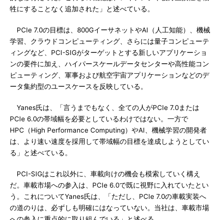
牲にすることなく追加された」と述べている。
PCIe 7.0の目標は、800GイーサネットやAI（人工知能）、機械
学習、クラウドコンピューティング、さらには量子コンピューテ
ィングなど、PCI-SIGがターゲットとする新しいアプリケーショ
ンの要件に加え、ハイパースケールデータセンターや高性能コン
ピューティング、軍事および航空宇宙アプリケーションなどのデ
ータ集約型のユースケースを反映している。
Yanes氏は、「言うまでもなく、全ての人がPCIe 7.0または
PCIe 6.0の帯域幅を必要としているわけではない。一方で
HPC（High Performance Computing）やAI、機械学習の開発者
は、より速い速度を採用して帯域幅の目標を達成しようとしてい
る」と述べている。
PCI-SIGはこれ以外に、車載向けの機会も模索していく構え
だ。車載市場への参入は、PCIe 6.0で既に視野に入れていたとい
う。これについてYanes氏は、「ただし、PCIe 7.0の車載実装へ
の道のりは、必ずしも明確にはなっていない。当社は、車載市場
への参入に重点的に取り組んでいる」と述べる。