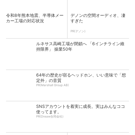
令和8年熊本地震、半導体メー
デノンの空間オーディオ、凄
カー工場の対応状況
すぎた
PR(デノン)
ルネサス高崎工場が閉鎖へ 「6インチライン維
持限界」 操業50年
64年の歴史が宿るヘッドホン、いい意味で「想
定外」の音質
PR(Marshall Group AB)
SNSアカウントを着実に成長。実はみんなココ
使ってます。
PR(Dreaw合同会社)