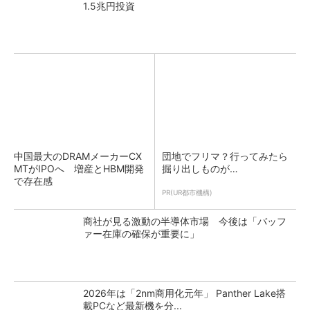
1.5兆円投資
中国最大のDRAMメーカーCX
団地でフリマ？行ってみたら
MTがIPOへ 増産とHBM開発
掘り出しものが…
で存在感
PR(UR都市機構)
商社が見る激動の半導体市場 今後は「バッフ
ァー在庫の確保が重要に」
2026年は「2nm商用化元年」 Panther Lake搭
載PCなど最新機を分...