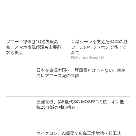
ソニー半導体は1Q過去最高
音楽シーンを支えた64年の歴
益、スマホ市況停滞も主要顧
史、このヘッドホンで感じて
客ら拡大
みて
PR(Marshall Group AB)
日本を資源大国へ 埋蔵量だけじゃない、南鳥
島レアアース泥の価値
三菱電機、第5世代SiC MOSFETの核 オン抵
抗25％減の独自構造
マイクロン、AI需要で広島工場増強へ起工式