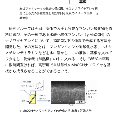
左はフォトサーマル触媒の模式図、右はナノワイヤアレイ構
造による光の多重散乱と高効率的な吸収のイメージ 出所：近
畿大学
研究グループは今回、安価で入手も容易なマンガン酸化物を原
料に選び、その一種である水酸化酸化マンガン（γ-MnOOH）の
ナノワイヤアレイについて、100℃以下の低温で合成する方法を
開発した。その方法とは、マンガンイオンや過酸化水素、ヘキサ
メチレンテトラミンなどを水に溶かし、この液体に基板を入れて
フタをし、乾燥機（加熱機）の中に入れる。そして85℃の環境
に数時間置ければ、高密度で単結晶性のMnOOHナノワイヤを基
板から成長させることができるという。
γ-MnOOHナノワイヤアレイの合成方法 出所：近畿大学