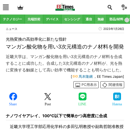
テクノロジー
先端技術
デバイス
センシング
通信
無線
部品/材料
ニュース
2023年1月26日
光熱変換の高効率化に新たな指針
マンガン酸化物を用い3次元構造のナノ材料を開発
近畿大学は、マンガン酸化物を用い3次元構造のナノ材料を合成
することに成功した。合成した3次元構造のナノ材料が、光を熱
に変換する触媒として高い効率で機能することも明らかにした。
[
馬本隆綱
，EE Times Japan]
PC用表示
関連情報
Share
Post
LINE
Hatena
ナノワイヤアレイ、100℃以下で簡単かつ高密度に合成
近畿大学理工学部応用化学科の多田弘明教授や副島哲朗准教授