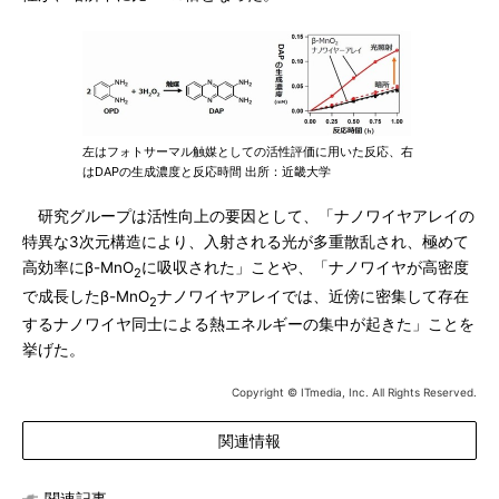
左はフォトサーマル触媒としての活性評価に用いた反応、右
はDAPの生成濃度と反応時間 出所：近畿大学
研究グループは活性向上の要因として、「ナノワイヤアレイの
特異な3次元構造により、入射される光が多重散乱され、極めて
高効率にβ-MnO
に吸収された」ことや、「ナノワイヤが高密度
2
で成長したβ-MnO
ナノワイヤアレイでは、近傍に密集して存在
2
するナノワイヤ同士による熱エネルギーの集中が起きた」ことを
挙げた。
Copyright © ITmedia, Inc. All Rights Reserved.
関連情報
関連記事