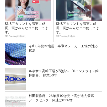
SNSアカウントを着実に成
SNSアカウントを着実に成
長。実はみんなココ使ってま
長。実はみんなココ使ってま
す。
す。
PR(Dreaw合同会社)
PR(Dreaw合同会社)
令和8年熊本地震、半導体メーカー工場の対応
状況
ルネサス高崎工場が閉鎖へ 「6インチライン維
持限界」 操業50年
村田製作所、26年度1Qは売上高が過去最高
データセンター関連は81％増