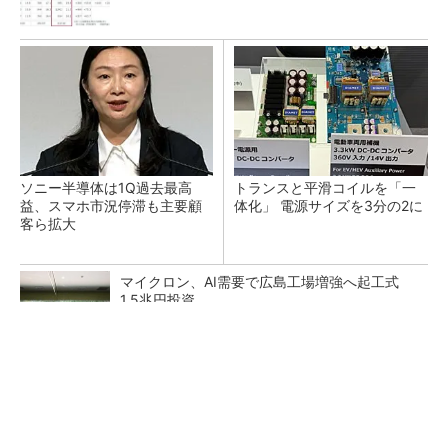
ソニー半導体は1Q過去最高
トランスと平滑コイルを「一
益、スマホ市況停滞も主要顧
体化」 電源サイズを3分の2に
客ら拡大
マイクロン、AI需要で広島工場増強へ起工式
1.5兆円投資
He・ナフサ・レジスト逼迫の続報――半導体工
場停止が回避できている理由