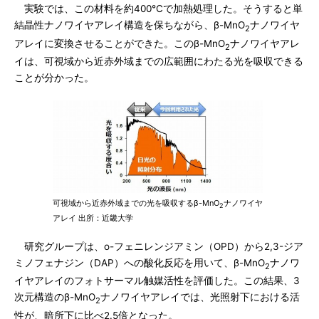
実験では、この材料を約400℃で加熱処理した。そうすると単
結晶性ナノワイヤアレイ構造を保ちながら、β-MnO
ナノワイヤ
2
アレイに変換させることができた。このβ-MnO
ナノワイヤアレ
2
イは、可視域から近赤外域までの広範囲にわたる光を吸収できる
ことが分かった。
可視域から近赤外域までの光を吸収するβ-MnO
ナノワイヤ
2
アレイ 出所：近畿大学
研究グループは、o-フェニレンジアミン（OPD）から2,3-ジア
ミノフェナジン（DAP）への酸化反応を用いて、β-MnO
ナノワ
2
イヤアレイのフォトサーマル触媒活性を評価した。この結果、3
次元構造のβ-MnO
ナノワイヤアレイでは、光照射下における活
2
性が、暗所下に比べ2.5倍となった。