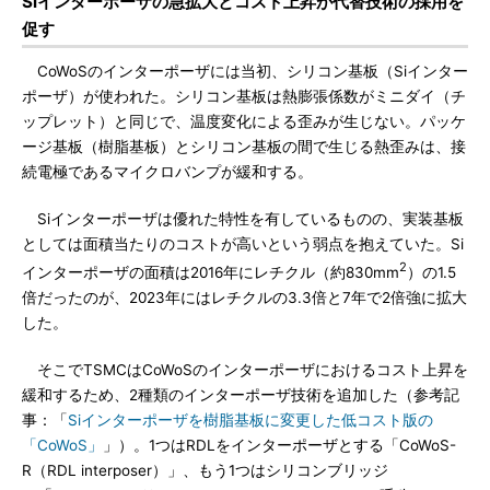
Siインターポーザの急拡大とコスト上昇が代替技術の採用を
促す
CoWoSのインターポーザには当初、シリコン基板（Siインター
ポーザ）が使われた。シリコン基板は熱膨張係数がミニダイ（チ
ップレット）と同じで、温度変化による歪みが生じない。パッケ
ージ基板（樹脂基板）とシリコン基板の間で生じる熱歪みは、接
続電極であるマイクロバンプが緩和する。
Siインターポーザは優れた特性を有しているものの、実装基板
としては面積当たりのコストが高いという弱点を抱えていた。Si
2
インターポーザの面積は2016年にレチクル（約830mm
）の1.5
倍だったのが、2023年にはレチクルの3.3倍と7年で2倍強に拡大
した。
そこでTSMCはCoWoSのインターポーザにおけるコスト上昇を
緩和するため、2種類のインターポーザ技術を追加した（参考記
事：「
Siインターポーザを樹脂基板に変更した低コスト版の
「CoWoS」
」）。1つはRDLをインターポーザとする「CoWoS-
R（RDL interposer）」、もう1つはシリコンブリッジ