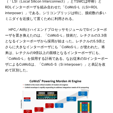
（「LSI（Local Silicon Interconnect）」とTSMCは呼称）と
RDLインターポーザを組み合わせた「CoWoS-L（LSI+RDL
interposer）」である。シリコンブリッジは特に、接続数の多い
ミニダイを近接して置くために利用される。
HPC／AI向けハイエンドプロセッサモジュールでSiインターポ
ーザを置き換えたのは、「CoWoS-L」技術だ。レチクルの3.3倍
となるインターポーザから採用が始まった。レチクルの5.5倍と
さらに大きなインターポーザにも「CoWoS-L」が使われた。将
来は、レチクルの9倍以上の面積となるインターポーザにも、
「CoWoS-L」を採用する計画である。なお従来のSiインターポー
ザによるCoWoSは、「CoWoS-S（Si interposer）」と表記を改
めて区別した。