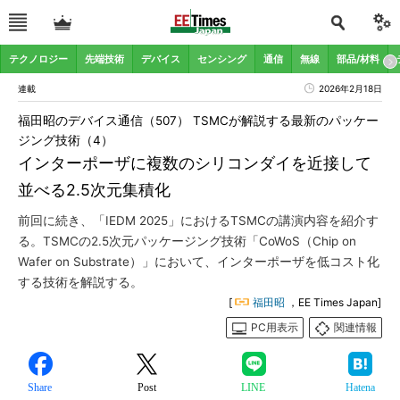
テクノロジー
先端技術
デバイス
センシング
通信
無線
部品/材料
連載
2026年2月18日
福田昭のデバイス通信（507） TSMCが解説する最新のパッケー
ジング技術（4）
インターポーザに複数のシリコンダイを近接して
並べる2.5次元集積化
前回に続き、「IEDM 2025」におけるTSMCの講演内容を紹介す
る。TSMCの2.5次元パッケージング技術「CoWoS（Chip on
Wafer on Substrate）」において、インターポーザを低コスト化
する技術を解説する。
[
福田昭
，EE Times Japan]
PC用表示
関連情報
Share
Post
LINE
Hatena