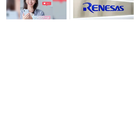
SNSアカウントを着実に成
ルネサス高崎工場が閉鎖へ
長。実はみんなココ使ってま
「6インチライン維持限界」
す。
操業50年
PR(Dreaw合同会社)
SNSアカウントを着実に成長。実はみんなココ
使ってます。
PR(Dreaw合同会社)
令和8年熊本地震、半導体メーカー工場の対応
状況
村田製作所、26年度1Qは売上高が過去最高
データセンター関連は81％増