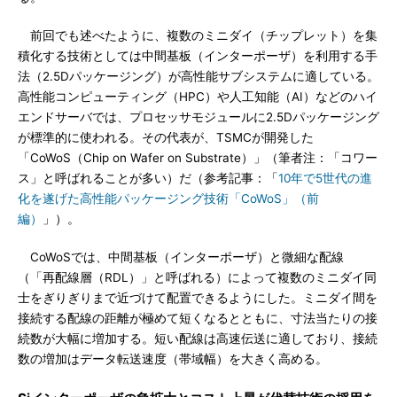
前回でも述べたように、複数のミニダイ（チップレット）を集
積化する技術としては中間基板（インターポーザ）を利用する手
法（2.5Dパッケージング）が高性能サブシステムに適している。
高性能コンピューティング（HPC）や人工知能（AI）などのハイ
エンドサーバでは、プロセッサモジュールに2.5Dパッケージング
が標準的に使われる。その代表が、TSMCが開発した
「CoWoS（Chip on Wafer on Substrate）」（筆者注：「コワー
ス」と呼ばれることが多い）だ（参考記事：「
10年で5世代の進
化を遂げた高性能パッケージング技術「CoWoS」（前
編）
」）。
CoWoSでは、中間基板（インターポーザ）と微細な配線
（「再配線層（RDL）」と呼ばれる）によって複数のミニダイ同
士をぎりぎりまで近づけて配置できるようにした。ミニダイ間を
接続する配線の距離が極めて短くなるとともに、寸法当たりの接
続数が大幅に増加する。短い配線は高速伝送に適しており、接続
数の増加はデータ転送速度（帯域幅）を大きく高める。