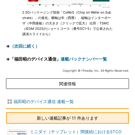
2.5Dパッケージング技術「CoWoS（Chip on Wafer on Sub
strate）」の進化。横軸は年（西暦）、縦軸はインターポー
ザ（中間基板）の大きさ［クリックで拡大］ 出所：TSMC
（IEDM 2025のショートコース（番号SC1-5）で公表された
講演スライドから）
⇒
（次回に続く）
⇒「福田昭のデバイス通信」
連載バックナンバー一覧
Copyright © ITmedia, Inc. All Rights Reserved.
関連情報
福田昭のデバイス通信 連載一覧
新しい連載記事が 11 件あります
ミニダイ（チップレット）間接続におけるSTCO