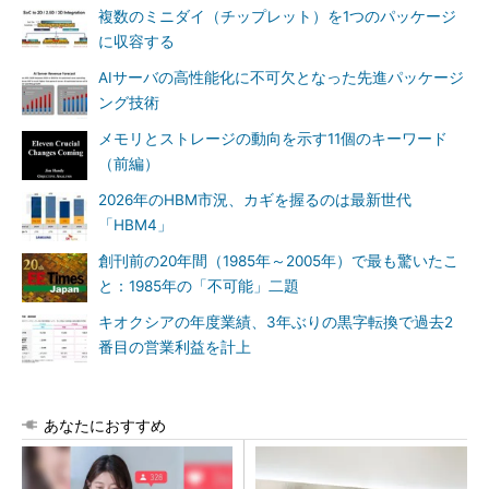
複数のミニダイ（チップレット）を1つのパッケージ
に収容する
AIサーバの高性能化に不可欠となった先進パッケージ
ング技術
メモリとストレージの動向を示す11個のキーワード
（前編）
2026年のHBM市況、カギを握るのは最新世代
「HBM4」
創刊前の20年間（1985年～2005年）で最も驚いたこ
と：1985年の「不可能」二題
キオクシアの年度業績、3年ぶりの黒字転換で過去2
番目の営業利益を計上
あなたにおすすめ