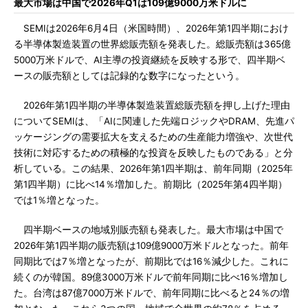
最大市場は中国で2026年Q1は109億9000万米ドルに
SEMIは2026年6月4日（米国時間）、2026年第1四半期におけ
る半導体製造装置の世界総販売額を発表した。総販売額は365億
5000万米ドルで、AI主導の投資継続を反映する形で、四半期ベ
ースの販売額としては記録的な数字になったという。
2026年第1四半期の半導体製造装置総販売額を押し上げた理由
についてSEMIは、「AIに関連した先端ロジックやDRAM、先進パ
ッケージングの需要拡大を支えるための生産能力増強や、次世代
技術に対応するための積極的な投資を反映したものである」と分
析している。この結果、2026年第1四半期は、前年同期（2025年
第1四半期）に比べ14％増加した。前期比（2025年第4四半期）
では1％増となった。
四半期ベースの地域別販売額も発表した。最大市場は中国で
2026年第1四半期の販売額は109億9000万米ドルとなった。前年
同期比では7％増となったが、前期比では16％減少した。これに
続くのが韓国。89億3000万米ドルで前年同期に比べ16％増加し
た。台湾は87億7000万米ドルで、前年同期に比べると24％の増