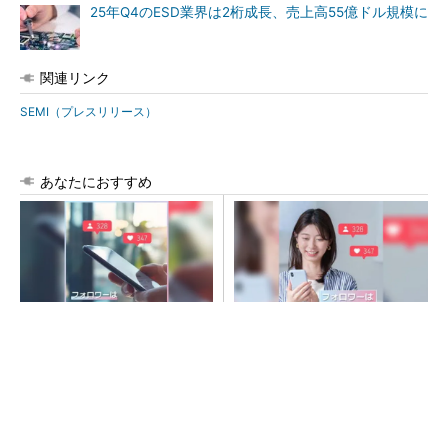
25年Q4のESD業界は2桁成長、売上高55億ドル規模に
関連リンク
SEMI（プレスリリース）
あなたにおすすめ
SNSアカウントを着実に成
SNSアカウントを着実に成
長。実はみんなココ使ってま
長。実はみんなココ使ってま
す。
す。
PR(Dreaw合同会社)
PR(Dreaw合同会社)
令和8年熊本地震、半導体メーカー工場の対応