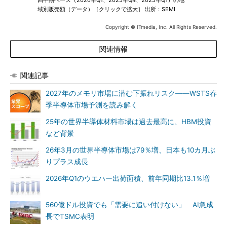
四半期ベース（2026年Q1、2025年Q4、2025年Q1）の地
域別販売額（データ）［クリックで拡大］ 出所：SEMI
Copyright © ITmedia, Inc. All Rights Reserved.
関連情報
関連記事
2027年のメモリ市場に潜む下振れリスク――WSTS春
季半導体市場予測を読み解く
25年の世界半導体材料市場は過去最高に、HBM投資
など背景
26年3月の世界半導体市場は79％増、日本も10カ月ぶ
りプラス成長
2026年Q1のウエハー出荷面積、前年同期比13.1％増
560億ドル投資でも「需要に追い付けない」 AI急成
長でTSMC表明