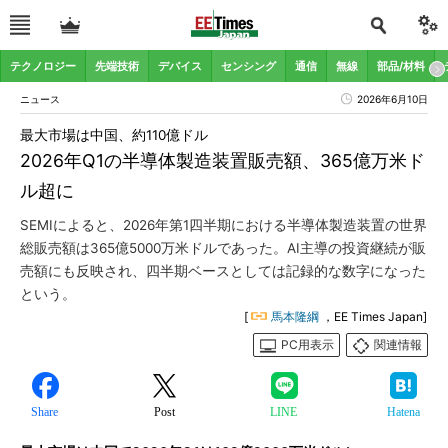
テクノロジー
先端技術
デバイス
センシング
通信
無線
部品/材料
ニュース
2026年6月10日
最大市場は中国、約110億ドル
2026年Q1の半導体製造装置販売額、365億万米ド
ル超に
SEMIによると、2026年第1四半期における半導体製造装置の世界
総販売額は365億5000万米ドルであった。AI主導の投資継続が販
売額にも反映され、四半期ベースとしては記録的な数字になった
という。
[
馬本隆綱
，EE Times Japan]
PC用表示
関連情報
Share
Post
LINE
Hatena