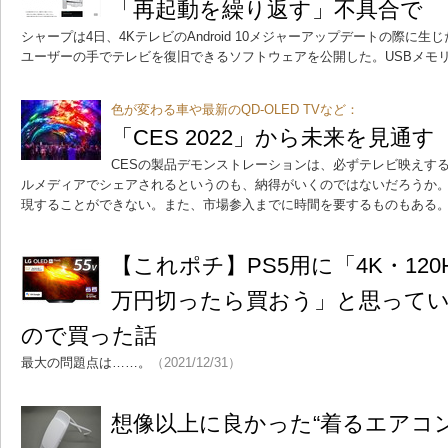
「再起動を繰り返す」不具合で
シャープは4日、4KテレビのAndroid 10メジャーアップデートの際に
ユーザーの手でテレビを復旧できるソフトウェアを公開した。USBメモ
色が変わる車や最新のQD-OLED TVなど：
「CES 2022」から未来を見通す
CESの製品デモンストレーションは、必ずテレビ映えす
ルメディアでシェアされるというのも、納得がいくのではないだろうか
現することができない。また、市場参入までに時間を要するものもある
【これポチ】PS5用に「4K・120
万円切ったら買おう」と思ってい
ので買った話
最大の問題点は……。
（2021/12/31）
想像以上に良かった“着るエアコン”