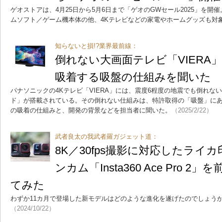
ゲオストアは、4月25日から5月6日まで「ゲオのGWセール2025」を
ムソフト／ゲーム機本体の他、4Kテレビなどの家電やホームグッズも対
知らないと損!?業界最前線：
倒れない大画面テレビ「VIERA
吸着する吸盤の仕組みを聞いた
パナソニックの4Kテレビ「VIERA」には、震度6程度の地震でも倒れな
ド」が搭載されている。その倒れない仕組みは、特許取得の「吸盤」に
の吸着の仕組みと、開発の背景などを担当者に聞いた。
（2025/2/22）
武者良太の我武者羅ガジェット道：
8K／30fps撮影に対応したライ
ンカム「Insta360 Ace Pro 
てみた
わずか11カ月で登場した新モデルはどのような進化を遂げたのでしょう
（2024/10/22）