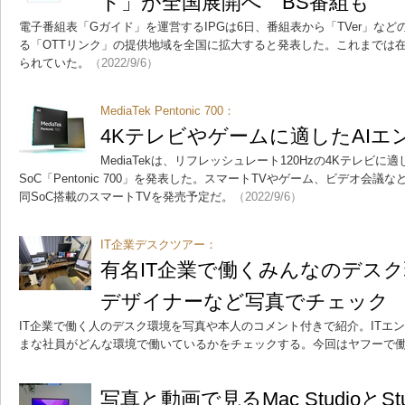
ド」が全国展開へ BS番組も
電子番組表「Gガイド」を運営するIPGは6日、番組表から「TVer」な
る「OTTリンク」の提供地域を全国に拡大すると発表した。これまでは
られていた。
（2022/9/6）
MediaTek Pentonic 700：
4Kテレビやゲームに適したAIエ
MediaTekは、リフレッシュレート120Hzの4Kテレビに
SoC「Pentonic 700」を発表した。スマートTVやゲーム、ビデオ会議な
同SoC搭載のスマートTVを発売予定だ。
（2022/9/6）
IT企業デスクツアー：
有名IT企業で働くみんなのデス
デザイナーなど写真でチェック
IT企業で働く人のデスク環境を写真や本人のコメント付きで紹介。ITエ
まな社員がどんな環境で働いているかをチェックする。今回はヤフーで
写真と動画で見るMac StudioとStud