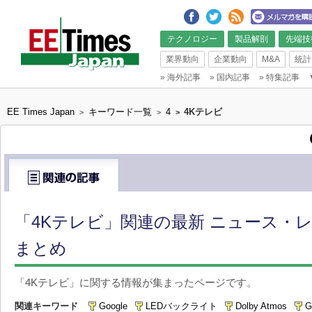
テクノロジー
製品解剖
先端技
業界動向
企業動向
M&A
統計
»
海外記事
»
国内記事
»
特集記事
EE Times Japan
キーワード一覧
4
4Kテレビ
>
>
>
「4Kテレビ」関連の最新 ニュース・レ
まとめ
「4Kテレビ」に関する情報が集まったページです。
関連キーワード
Google
LEDバックライト
Dolby Atmos
G