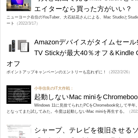
エイターなら買った方がいい？
ニューヨーク在住のYouTuber、大石結花さんによる、Mac StudioとStudi
ート
（2022/3/17）
Amazonデバイスがタイムセール祭
TV Stickが最大40％オフ＆Kindle
オフ
ポイントアップキャンペーンのエントリーも忘れずに！
（2022/2/26）
小寺信良のIT大作戦：
起動しないMac miniをChrome
Windows 11に見捨てられたPCをChromebook化して半年。C
となってまた試してみた。今度は起動しないMac miniを再生する。
（202
シャープ、テレビを復旧させる