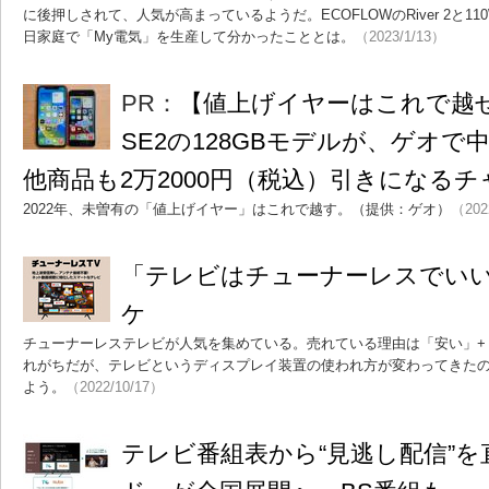
に後押しされて、人気が高まっているようだ。ECOFLOWのRiver 2と
日家庭で「My電気」を生産して分かったこととは。
（2023/1/13）
PR：
【値上げイヤーはこれで越せ！】
SE2の128GBモデルが、ゲオで中
他商品も2万2000円（税込）引きになるチ
2022年、未曽有の「値上げイヤー」はこれで越す。（提供：ゲオ）
（202
「テレビはチューナーレスでい
ケ
チューナーレステレビが人気を集めている。売れている理由は「安い」+
れがちだが、テレビというディスプレイ装置の使われ方が変わってきた
よう。
（2022/10/17）
テレビ番組表から“見逃し配信”を