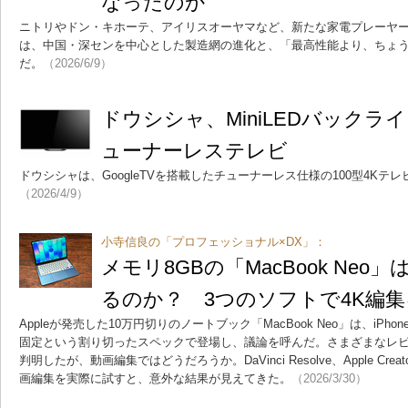
なったのか
ニトリやドン・キホーテ、アイリスオーヤマなど、新たな家電プレーヤ
は、中国・深センを中心とした製造網の進化と、「最高性能より、ちょ
だ。
（2026/6/9）
ドウシシャ、MiniLEDバックライ
ューナーレステレビ
ドウシシャは、GoogleTVを搭載したチューナーレス仕様の100型4Kテレ
（2026/4/9）
小寺信良の「プロフェッショナル×DX」：
メモリ8GBの「MacBook Ne
るのか？ 3つのソフトで4K編
Appleが発売した10万円切りのノートブック「MacBook Neo」は、iPhon
固定という割り切ったスペックで登場し、議論を呼んだ。さまざまなレ
判明したが、動画編集ではどうだろうか。DaVinci Resolve、Apple Creator S
画編集を実際に試すと、意外な結果が見えてきた。
（2026/3/30）