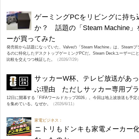
ゲーミングPCをリビングに持ち
か？ 話題の「Steam Machine」
ーが買ってみた
発売前から話題になっていた、Valveの「Steam Machine」は、Ste
るのに特化したデスクトップゲーミングPCだ。Steam Deckユーザー
比較を交えつつ検証した。
（2026/7/29）
サッカーW杯、テレビ放送があっ
ぶ理由 ただしサッカー専用プ
12日に開幕する「FIFAワールドカップ2026」。今回は地上波放送も予
を集めている。なぜか。
（2026/6/11）
家電ビジネス：
ニトリもドンキも家電メーカー