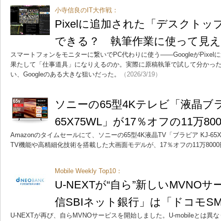
小寺信良のIT大作戦：
Pixelに追加された「デスクト
できる？ 執筆作業に使って見え
スマートフォンをモニターに繋いでPC代わりに使う――GoogleがPixe
果たして「仕事道具」になりえるのか。実際に原稿執筆で試して分かっ
い、Googleのある大きな狙いだった。
（2026/3/19）
ソニーの65型4Kテレビ「液晶ブラビ
65X75WL」が17％オフの11万8
Amazonのタイムセールにて、ソニーの65型4K液晶TV「ブラビア KJ-65X
TV機能や高精細化技術を搭載した大画面モデルが、17％オフの11万800
Mobile Weekly Top10：
U-NEXTが“自ら”新しいMVNO
信SBIネット銀行」は「ドコモS
U-NEXTが再び、自らMVNOサービスを開始しました。U-mobileとは異