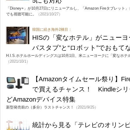
5にも対応
「Disney+」が10月27日にリニューアルし、「Amazon Fireタブレット」シリ
でも視聴可能に。
（2021/10/27）
韓国に続き海外2棟目：
HISの「変なホテル」がニューヨ
バスタブ”と“ロボット”でおもて
H.I.S.ホテルホールディングスは10月1日、米ニューヨークに「変なホ
（2021/10/1）
【Amazonタイムセール祭り】Fire T
で買えるチャンス！ Kindleシリーズ
どAmazonデバイス特集
新型発売前の（多分）ラストチャンス！
（2021/9/25）
統計から見る「テレビのオリン