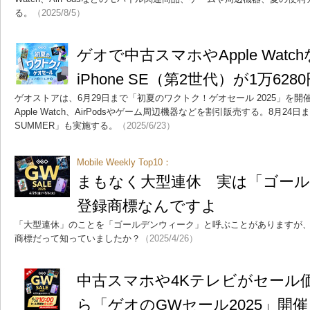
る。
（2025/8/5）
ゲオで中古スマホやApple Wat
iPhone SE（第2世代）が1万62
ゲオストアは、6月29日まで「初夏のワクトク！ゲオセール 2025」を
Apple Watch、AirPodsやゲーム周辺機器などを割引販売する。8月24
SUMMER」も実施する。
（2025/6/23）
Mobile Weekly Top10：
まもなく大型連休 実は「ゴー
登録商標なんですよ
「大型連休」のことを「ゴールデンウィーク」と呼ぶことがありますが
商標だって知っていましたか？
（2025/4/26）
中古スマホや4Kテレビがセール価
ら「ゲオのGWセール2025」開催