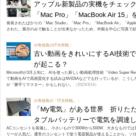
アップル新製品の実機をチェック 「V
「Mac Pro」「MacBook Air 
発表されたばかりの「Mac Studio」「Mac Pro」「MacBook Air」「App
された。展示のみで触ることが出来なかったため、外観を中心に写真で
小寺信良のIT大作戦：
古い動画をきれいにするAI技術
が起こる？
Microsoftが3月上旬に、AIを使った新しい動画処理技術「Video Super R
て動画をAIで高画質化する試みはNVIDIAなどでも行っているが、こう
が「勝手リマスター」かもしれない。
（2023/3/14）
小寺信良の「IT大作戦」：
「My電気」がある世界 折りた
タブルバッテリーで電気を調達
ACコンセントを装備し、小さいもので300Wから500W、大きなものでは
リーが人気だ。通常のコンセントで使う電器製品が使えることから、ソ