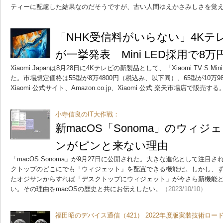
ティーに配慮した結果なのだそうですが、古い人間ゆえかさみしさを覚
「NHK受信料がいらない」4Kテレビ、X
が一挙発表 Mini LED採用で8
Xiaomi Japanは8月28日に4Kテレビの新製品として、「Xiaomi TV S 
た。市場想定価格は55型が8万4800円（税込み、以下同）、65型が10万980
Xiaomi 公式サイト、Amazon.co.jp、Xiaomi 公式 楽天市場店で販売する
小寺信良のIT大作戦：
新macOS「Sonoma」のウィ
ンがピンと来ない理由
「macOS Sonoma」が9月27日に公開された。大きな進化として注目
クトップのどこにでも「ウィジェット」を配置できる機能だ。しかし、
たオジサンからすれば「デスクトップにウィジェット」が今さら新機能
い。その理由をmacOSの歴史と共にお伝えしたい。
（2023/10/10）
福田昭のデバイス通信（421） 2022年度版実装技術ロー