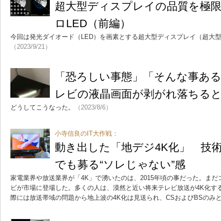
超大型ディスプレイの品質を極
ロLED（前編）
今回は発光ダイオード（LED）を画素とする超大型ディスプレイ（超大
（2023/9/21）
「恐ろしい事態」「そんな事ある
レビの液晶画面が剥がれ落ちる
どうしてこうなった。
（2023/8/6）
小寺信良のIT大作戦：
動き出した「地デジ4K化」 技
でも募る“ソレじゃない”感
家電業界や放送業界が「4K」で湧いたのは、2015年頃の事だった。まだ
ビが市場に登場した。多くの人は、漠然と近い将来テレビ放送が4K化す
際には放送帯域の問題から地上波の4K化は見送られ、CSおよびBSのみ