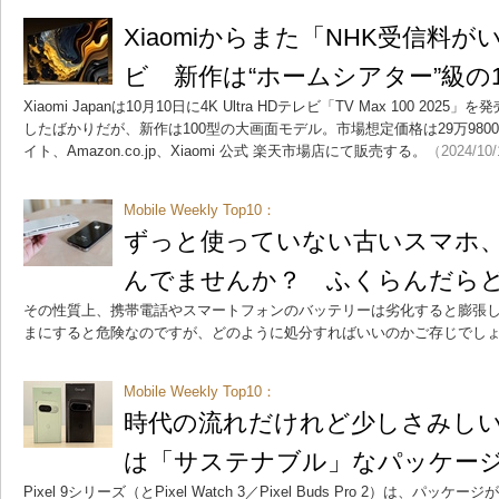
Xiaomiからまた「NHK受信料が
ビ 新作は“ホームシアター”級の10
Xiaomi Japanは10月10日に4K Ultra HDテレビ「TV Max 100 20
したばかりだが、新作は100型の大画面モデル。市場想定価格は29万9800円
イト、Amazon.co.jp、Xiaomi 公式 楽天市場店にて販売する。
（2024/10
Mobile Weekly Top10：
ずっと使っていない古いスマホ
んでませんか？ ふくらんだら
その性質上、携帯電話やスマートフォンのバッテリーは劣化すると膨張
まにすると危険なのですが、どのように処分すればいいのかご存じでし
Mobile Weekly Top10：
時代の流れだけれど少しさみしい？ 
は「サステナブル」なパッケー
Pixel 9シリーズ（とPixel Watch 3／Pixel Buds Pro 2）は