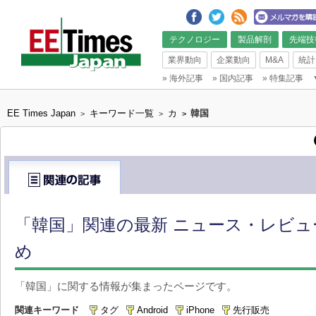
テクノロジー
製品解剖
先端技
業界動向
企業動向
M&A
統計
»
海外記事
»
国内記事
»
特集記事
EE Times Japan
キーワード一覧
カ
韓国
>
>
>
「韓国」関連の最新 ニュース・レビュ
め
「韓国」に関する情報が集まったページです。
関連キーワード
タグ
Android
iPhone
先行販売