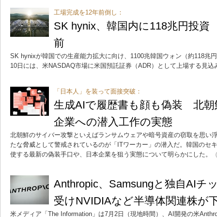
工場完成を12年前倒し：
SK hynix、韓国内に118兆円投
前
SK hynixが韓国での生産能力拡大に向け、1100兆韓国ウォン（約118兆
10日には、米NASDAQ市場に米国預託証券（ADR）として上場する見込
「日本人」を装って面接突破：
生成AIで履歴書も顔も偽装 北朝
企業への潜入工作の実態
北朝鮮のサイバー攻撃といえばランサムウェアや暗号資産の窃取を思い
たな脅威として警戒されているのが「ITワーカー」の潜入だ。韓国のセキ
使する最新の偽装手口や、日本企業を狙う実態について明らかにした。
（
Anthropic、Samsungと独自
受けNVIDIAなど半導体関連株が
米メディア「The Information」は7月2日（現地時間）、AI開発の米Ant