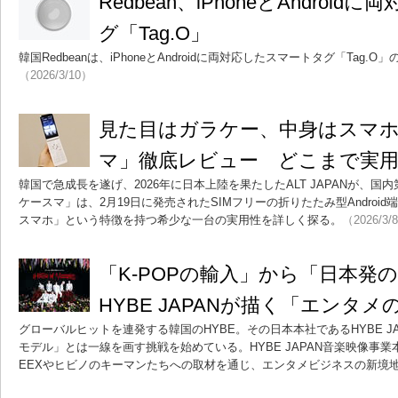
Redbean、iPhoneとAndroi
グ「Tag.O」
韓国Redbeanは、iPhoneとAndroidに両対応したスマートタグ「Tag
（2026/3/10）
見た目はガラケー、中身はスマホの
マ」徹底レビュー どこまで実
韓国で急成長を遂げ、2026年に日本上陸を果たしたALT JAPANが、国内
ケースマ」は、2月19日に発売されたSIMフリーの折りたたみ型Androi
スマホ」という特徴を持つ希少な一台の実用性を詳しく探る。
（2026/3/
「K-POPの輸入」から「日本
HYBE JAPANが描く「エンタ
グローバルヒットを連発する韓国のHYBE。その日本本社であるHYBE JA
モデル」とは一線を画す挑戦を始めている。HYBE JAPAN音楽映像事業本
EEXやヒビノのキーマンたちへの取材を通じ、エンタメビジネスの新境