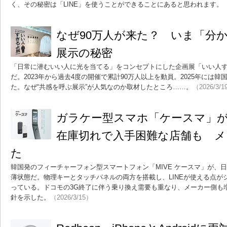
く、その秘密は「LINE」を使うことができることにあると思われます。
（
なぜ90万人が来た？ いま「分
展示の秘密
「日常に潜むいい人に光を当てる」をコンセプトにした企画展「いい人
だ。2023年から過去4度の開催で累計90万人以上を動員。2025年には
た。なぜ“共感を呼ぶ展示”が人気なのか取材したところ……。
（2026/3/1
ガラケー型スマホ「ケースマ」
在庫切れで入手困難な店舗も メ
た
韓国発のフィーチャーフォン型スマートフォン「MIVE ケースマ」が、
薄状態だ。物理キーとタッチパネルの両方を搭載し、LINEが使える点が
っている。ドコモの3G終了に伴う乗り換え需要も重なり、メーカー側も
針を示した。
（2026/3/15）