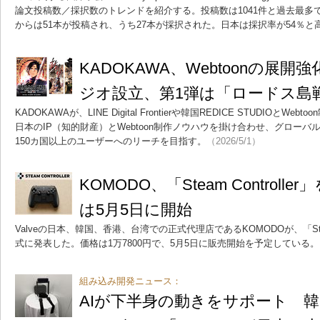
論文投稿数／採択数のトレンドを紹介する。投稿数は1041件と過去最多で
からは51本が投稿され、うち27本が採択された。日本は採択率が54％と
KADOKAWA、Webtoonの展開
ジオ設立、第1弾は「ロードス島
KADOKAWAが、LINE Digital Frontierや韓国REDICE STUDIOと
日本のIP（知的財産）とWebtoon制作ノウハウを掛け合わせ、グロー
150カ国以上のユーザーへのリーチを目指す。
（2026/5/1）
KOMODO、「Steam Control
は5月5日に開始
Valveの日本、韓国、香港、台湾での正式代理店であるKOMODOが、「Steam
式に発表した。価格は1万7800円で、5月5日に販売開始を予定している。
組み込み開発ニュース：
AIが下半身の動きをサポート 