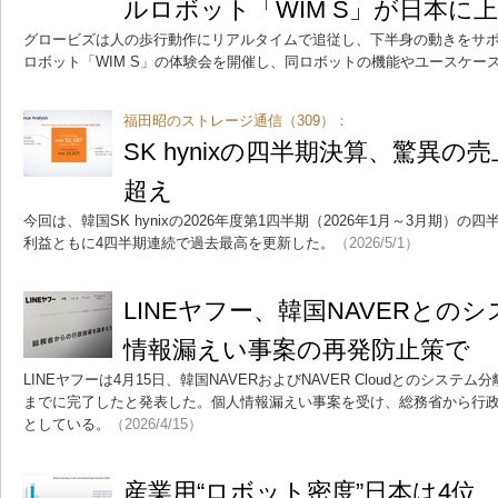
ルロボット「WIM S」が日本に
グロービズは人の歩行動作にリアルタイムで追従し、下半身の動きをサ
ロボット「WIM S」の体験会を開催し、同ロボットの機能やユースケー
福田昭のストレージ通信（309）：
SK hynixの四半期決算、驚異の
超え
今回は、韓国SK hynixの2026年度第1四半期（2026年1月～3月期）
利益ともに4四半期連続で過去最高を更新した。
（2026/5/1）
LINEヤフー、韓国NAVERと
情報漏えい事案の再発防止策で
LINEヤフーは4月15日、韓国NAVERおよびNAVER Cloudとのシス
までに完了したと発表した。個人情報漏えい事案を受け、総務省から行
としている。
（2026/4/15）
産業用“ロボット密度”日本は4位