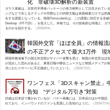
化 非破壊3D解析の新装置
ガラス基板は、次世代半導体パッケージの有力材料として注目されてい
ングなどで生じるクラックや空隙などの内部欠陥は表面検査だけでは把
右する課題となっている。韓国Tomocube社は、この課題に対応する非破壊
Desktop（HT-T1D）」を投入した。本稿では、その技術的な特徴と
るのかを紹介する。
（2026/8/4）
韓国外交官「ほぼ全員」の情報流
の不正アクセスで最大1万件 現
韓国外務省傘下の国立外交院がサイバー攻撃を受け、韓国の外交官ほぼ全
が流出した恐れがあると、東亜日報や聯合ニュースなど韓国メディアが相
月にわたりサーバに不正接続していたという。
（2026/7/22）
ワンフェス「3Dスキャン禁止」
告知 “デジタル万引き”対策
詳細は日本語で書かれているが、バナー画像には、日本語のほか中国語
れており、インバウンドのファンも意識した告知のようだ。
（2026/7/14