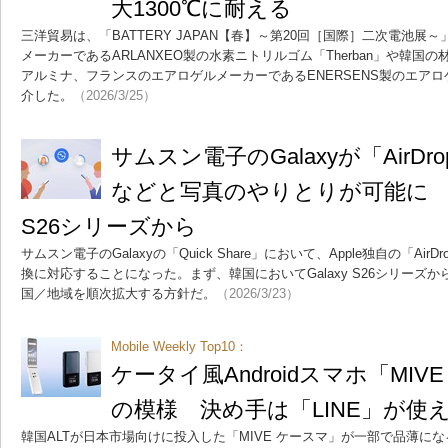
大1300℃に耐える
三洋貿易は、「BATTERY JAPAN【春】～第20回［国際］二次電池
メーカーであるARLANXEO製の水素ニトリルゴム「Therban」や韓国
アルミナ、フランスのエアロゲルメーカーであるENERSENS製のエアロ
介した。
（2026/3/25）
サムスン電子のGalaxyが「AirDro
などと写真のやりとりが可能に ま
S26シリーズから
サムスン電子のGalaxyの「Quick Share」において、Apple独自の「A
換に対応することになった。まず、韓国においてGalaxy S26シリーズ
国／地域を順次拡大する方針だ。
（2026/3/23）
Mobile Weekly Top10：
ケータイ風Androidスマホ「MI
の模様 決め手は「LINE」が使
韓国ALTが日本市場向けに投入した「MIVE ケースマ」が一部で品薄に