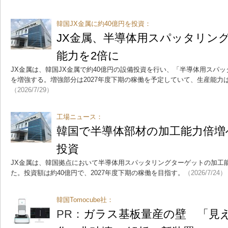
韓国JX金属に約40億円を投資：
JX金属、半導体用スパッタリン
能力を2倍に
JX金属は、韓国JX金属で約40億円の設備投資を行い、「半導体用スパ
を増強する。増強部分は2027年度下期の稼働を予定していて、生産能力は
（2026/7/29）
工場ニュース：
韓国で半導体部材の加工能力倍増へ
投資
JX金属は、韓国拠点において半導体用スパッタリングターゲットの加工
た。投資額は約40億円で、2027年度下期の稼働を目指す。
（2026/7/24）
韓国Tomocube社：
PR：
ガラス基板量産の壁 「見