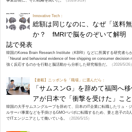
事業部長に、その戦略を聞いた。
（2026/5/29）
Innovative Tech：
総額は同じなのに、なぜ「送料
か？ fMRIで脳をのぞいて解明
誌で発表
韓国のKorea Brain Research Institute（KBRI）などに所属する研究
「Neural and behavioral evidence of free shipping on consumer
強く反応するのかを行動と脳活動から分析した研究報告だ。
（2026/5/26
【連載】ニッポンを「職場」に選んだら：
「サムスンG」を辞めて福岡へ移
アが日本で「衝撃を受けた」こ
韓国の大手サムスングループを辞めて、日本のIT企業に転職したリュ・ジ
ルサーバ事業などを手掛けるGMOペパボに転職するため、妻と息子の3
でITエンジニアとして働いている。
（2026/5/15）