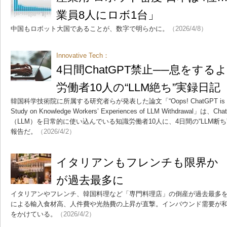
業員8人にロボ1台」
中国もロボット大国であることが、数字で明らかに。
（2026/4/8）
Innovative Tech：
4日間ChatGPT禁止──息をする
労働者10人の“LLM絶ち”実録日記
韓国科学技術院に所属する研究者らが発表した論文「“Oops! ChatGPT is Temporaril
Study on Knowledge Workers’ Experiences of LLM Withdraw
（LLM）を日常的に使い込んでいる知識労働者10人に、4日間の“LLM断
報告だ。
（2026/4/2）
イタリアンもフレンチも限界か
が過去最多に
イタリアンやフレンチ、韓国料理など「専門料理店」の倒産が過去最多
による輸入食材高、人件費や光熱費の上昇が直撃。インバウンド需要が
をかけている。
（2026/4/2）