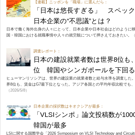
【連載】ニッポンを「職場」に選んだら：
「日本は悠長すぎる」 スペック
日本企業の“不思議”とは？
日本で働く海外出身の人々にとって、日本企業や日本社会はどのように
国・韓国における就職事情や人々の就労観について押さえておきたい。
（
調査レポート：
日本の建設就業者数は世界8位も
位 韓国やシンガポールを下回
ヒューマンリソシアは、世界の建設業の就業者数と給与水準を調査した
界8位も、賃金はG7最下位となった。アジア各国との平均年収比較でも
（2026/5/8）
日本企業の採択数はキオクシアが最多：
「VLSIシンポ」論文投稿数が10
韓国が最多
LSIに関する国際学会「2026 Symposium on VLSI Technology and Ci