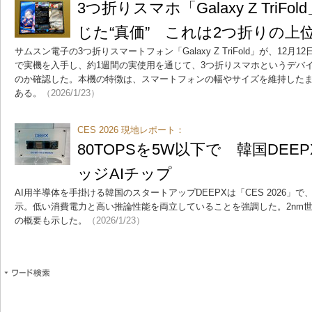
3つ折りスマホ「Galaxy Z TriF
じた“真価” これは2つ折りの上
サムスン電子の3つ折りスマートフォン「Galaxy Z TriFold」が、12
で実機を入手し、約1週間の実使用を通じて、3つ折りスマホというデバ
のか確認した。本機の特徴は、スマートフォンの幅やサイズを維持したま
ある。
（2026/1/23）
CES 2026 現地レポート：
80TOPSを5W以下で 韓国DE
ッジAIチップ
AI用半導体を手掛ける韓国のスタートアップDEEPXは「CES 2026」
示。低い消費電力と高い推論性能を両立していることを強調した。2nm
の概要も示した。
（2026/1/23）