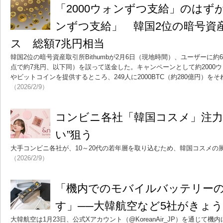
「2000ウォンずつ支給」のはずが
ンずつ支給」 韓国2位の暗号資
ス 総額7兆円相当
韓国2位の暗号資産取引所Bithumbが2月6日（現地時間）、ユーザーに約
点で約7兆円、以下同）を誤って送金した。キャンペーンとして約2000ウ
やビットコインを提供するところ、249人に2000BTC（約280億円）
（2026/2/9）
コンビニ各社「韓国コスメ」注力
い”狙う
大手コンビニ各社が、10～20代の若年層を取り込むため、韓国コスメの
（2026/2/9）
「機内でのモバイルバッテリー
す」──大韓航空など5社がきょう
大韓航空は1月23日、公式Xアカウント（@KoreanAir_JP）を通じて