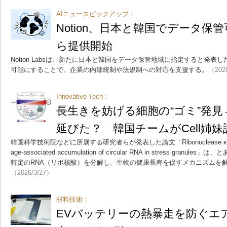
AIニュースピックアップ：
Notion、日本と韓国でデータ保管
ら提供開始
Notion Labsは、新たに日本と韓国をデータ保管地域に指定すると発表
可能にすることで、企業の内部統制や法規制への対応を支援する。
（202
Innovative Tech：
長生きを妨げる細胞の“ゴミ”発
延びた？ 韓国チームがCell姉
韓国科学技術院などに所属する研究者らが発表した論文「Ribonuclease κ promotes 
age-associated accumulation of circular RNA in stress gr
特定のRNA（リボ核酸）を分解し、生物の健康長寿を促すメカニズムを
（2026/3/27）
材料技術：
EVバッテリーの熱暴走を防ぐエ