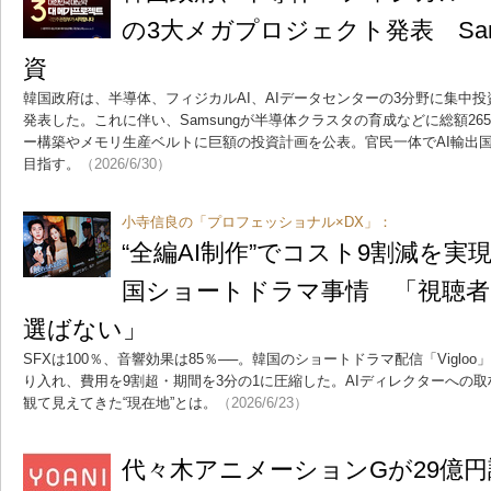
の3大メガプロジェクト発表 Sam
資
韓国政府は、半導体、フィジカルAI、AIデータセンターの3分野に集中
発表した。これに伴い、Samsungが半導体クラスタの育成などに総額265
ー構築やメモリ生産ベルトに巨額の投資計画を公表。官民一体でAI輸出
目指す。
（2026/6/30）
小寺信良の「プロフェッショナル×DX」：
“全編AI制作”でコスト9割減を実現
国ショートドラマ事情 「視聴者
選ばない」
SFXは100％、音響効果は85％──。韓国のショートドラマ配信「Viglo
り入れ、費用を9割超・期間を3分の1に圧縮した。AIディレクターへの取
観て見えてきた“現在地”とは。
（2026/6/23）
代々木アニメーションGが29億