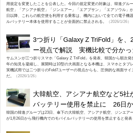
用規定を変更したことを公表した。今回の規定変更の対象は、韓進グル
航空」「アシアナ航空」「ジンエアー」「エアプサン」「エアソウル」が
日以降、これらの航空便を利用する乗客は、機内において全ての電子機
ルバッテリー本体を使用することが全面的に禁止される。
（2026/1/26）
3つ折り「Galaxy Z TriFold」
ー視点で解説 実機比較で分かっ
サムスンが三つ折りスマホ「Galaxy Z TriFold」を発表、韓国から順
年の知見を凝縮し、展開時は10型の大画面となる本機は、スマホとタブ
実機試用では二つ折りのFold7ユーザーの視点からも、圧倒的な画面サ
だ。
（2026/1/26）
大韓航空、アシアナ航空など5社
バッテリー使用を禁止に 26日
韓国の韓進グループは23日、傘下の大韓航空、アシアナ航空、ジンエア
が1月26日から飛行機内でのモバイルバッテリーの使用を禁止すると発表