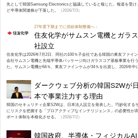
先として韓国Samsung Electronicsと協議していると報じた。報道を受
ど半導体関連株が下落した。
（2026/7/3）
27年度下期までに供給体制整備へ：
住友化学がサムスン電機とガラ
社設立
住友化学は2026年7月2日、同社の100％子会社である韓国の東友ファインケムが、S
会社サムスン電機と先端半導体パッケージ向けガラスコア基板事業を行
た。サムスン電機が66％、東友ファインケムが34％を出資し、2026年
ダークウェブ分析の韓国S2Wが
本で事業注力する理由
韓国のセキュリティ企業S2Wは、日本法人設立を発表した。巧妙化する
にリスクを把握する「プロアクティブなインテリジェンス」の必要性が
ポート体制を本格化させる。
（2026/7/2）
韓国政府、半導体・フィジカルAI