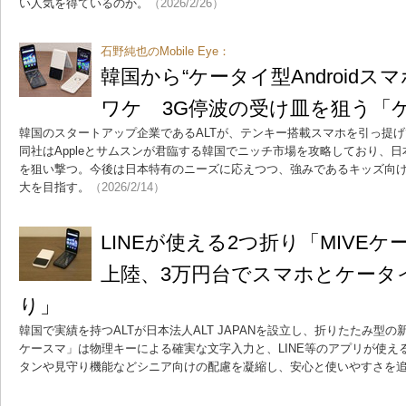
い人気を得ているのか。
（2026/2/26）
石野純也のMobile Eye：
韓国から“ケータイ型Androidス
ワケ 3G停波の受け皿を狙う「
韓国のスタートアップ企業であるALTが、テンキー搭載スマホを引っ提
同社はAppleとサムスンが君臨する韓国でニッチ市場を攻略しており、日
を狙い撃つ。今後は日本特有のニーズに応えつつ、強みであるキッズ向
大を目指す。
（2026/2/14）
LINEが使える2つ折り「MIVE
上陸、3万円台でスマホとケータ
り」
韓国で実績を持つALTが日本法人ALT JAPANを設立し、折りたたみ型の
ケースマ」は物理キーによる確実な文字入力と、LINE等のアプリが使え
タンや見守り機能などシニア向けの配慮を凝縮し、安心と使いやすさを