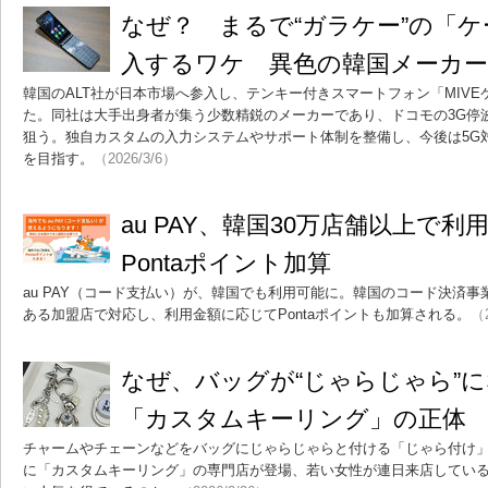
なぜ？ まるで“ガラケー”の「
入するワケ 異色の韓国メーカー
韓国のALT社が日本市場へ参入し、テンキー付きスマートフォン「MIVE
た。同社は大手出身者が集う少数精鋭のメーカーであり、ドコモの3G停
狙う。独自カスタムの入力システムやサポート体制を整備し、今後は5G
を目指す。
（2026/3/6）
au PAY、韓国30万店舗以上で
Pontaポイント加算
au PAY（コード支払い）が、韓国でも利用可能に。韓国のコード決済事業者
ある加盟店で対応し、利用金額に応じてPontaポイントも加算される。
（2
なぜ、バッグが“じゃらじゃら”
「カスタムキーリング」の正体
チャームやチェーンなどをバッグにじゃらじゃらと付ける「じゃら付け
に「カスタムキーリング」の専門店が登場、若い女性が連日来店してい