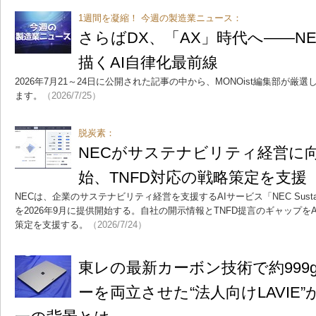
1週間を凝縮！ 今週の製造業ニュース：
さらばDX、「AX」時代へ――N
描くAI自律化最前線
2026年7月21～24日に公開された記事の中から、MONOist編集部が
ます。
（2026/7/25）
脱炭素：
NECがサステナビリティ経営に向
始、TNFD対応の戦略策定を支援
NECは、企業のサステナビリティ経営を支援するAIサービス「NEC Sustainability 
を2026年9月に提供開始する。自社の開示情報とTNFD提言のギャップを
策定を支援する。
（2026/7/24）
東レの最新カーボン技術で約999
ーを両立させた“法人向けLAVIE