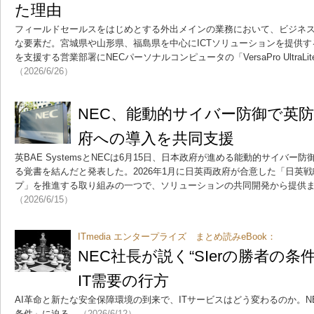
た理由
フィールドセールスをはじめとする外出メインの業務において、ビジネス
な要素だ。宮城県や山形県、福島県を中心にICTソリューションを提供す
を支援する営業部署にNECパーソナルコンピュータの「VersaPro UltraL
（2026/6/26）
NEC、能動的サイバー防御で英
府への導入を共同支援
英BAE SystemsとNECは6月15日、日本政府が進める能動的サイバー
る覚書を結んだと発表した。2026年1月に日英両政府が合意した「日英
プ」を推進する取り組みの一つで、ソリューションの共同開発から提供
（2026/6/15）
ITmedia エンタープライズ まとめ読みeBook：
NEC社長が説く“SIerの勝者の条件
IT需要の行方
AI革命と新たな安全保障環境の到来で、ITサービスはどう変わるのか。
条件」に迫る。
（2026/6/12）