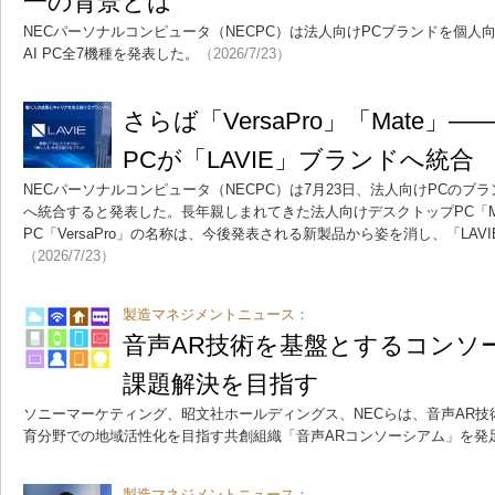
一の背景とは
NECパーソナルコンピュータ（NECPC）は法人向けPCブランドを個人向
AI PC全7機種を発表した。
（2026/7/23）
さらば「VersaPro」「Mate」
PCが「LAVIE」ブランドへ統合
NECパーソナルコンピュータ（NECPC）は7月23日、法人向けPCのブラ
へ統合すると発表した。長年親しまれてきた法人向けデスクトップPC「M
PC「VersaPro」の名称は、今後発表される新製品から姿を消し、「LA
（2026/7/23）
製造マネジメントニュース：
音声AR技術を基盤とするコンソ
課題解決を目指す
ソニーマーケティング、昭文社ホールディングス、NECらは、音声AR技
育分野での地域活性化を目指す共創組織「音声ARコンソーシアム」を発
製造マネジメントニュース：