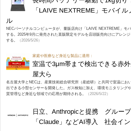
長時間バッテリー駆動で1kg切り！
「LAIVE NEXTREME」モバ
ル
NECパーソナルコンピュータが、量販店向け「LAIVE NEXTREME」
する。2025年9月に発売された直販限定モデルを店頭販売向けにアレンジしたも
する。
（2026/5/26）
家庭や医療など身近な製品に適用：
室温で3μm帯まで検出できる赤
屋大ら
名古屋大学とNECは、産業技術総合研究所（産総研）と共同で室温において
出できる小型センサーを開発した。ガス検知に加え、環境モニタリング
質管理など身近な領域での応用が期待される。
（2026/5/22）
日立、Anthropicと提携 グルー
「Claude」などAI導入 社会