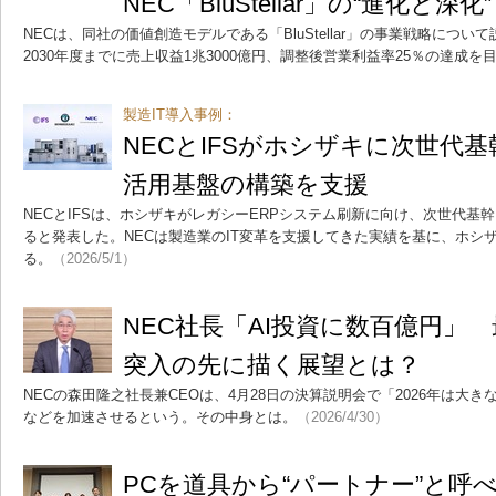
NEC「BluStellar」の“進化と深化”
NECは、同社の価値創造モデルである「BluStellar」の事業戦略につ
2030年度までに売上収益1兆3000億円、調整後営業利益率25％の達成を
製造IT導入事例：
NECとIFSがホシザキに次世代基
活用基盤の構築を支援
NECとIFSは、ホシザキがレガシーERPシステム刷新に向け、次世代基幹シス
ると発表した。NECは製造業のIT変革を支援してきた実績を基に、ホシ
る。
（2026/5/1）
NEC社長「AI投資に数百億円」
突入の先に描く展望とは？
NECの森田隆之社長兼CEOは、4月28日の決算説明会で「2026年は大き
などを加速させるという。その中身とは。
（2026/4/30）
PCを道具から“パートナー”と