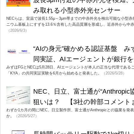
み取れる小型赤外光センサー
NECらは、室温で波長1.55μ～3μm帯までの中赤外光を検出可能な小
ニウム基板上にすずを13.6％含有した高品質層を形成し、近赤外から中
（2026/6/3）
“AIの身元”確かめる認証基盤 み
同実証、AIエージェントが銀行
みずほFGとNECは5月28日、AIエージェントが本人の正当な代理であ
「KYA」の共同実証実験を6月から始めると発表した。
（2026/5/28）
NEC、日立、富士通が“Anthro
狙いは？ 【3社の幹部コメント
わずか1カ月の間にNEC、日立製作所、富士通がAnthropicとの協業を
か。
（2026/5/27）