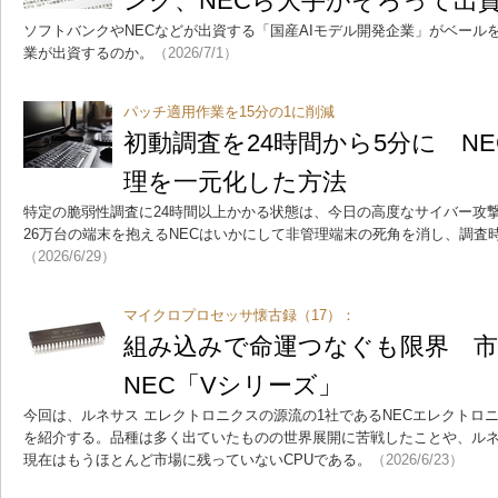
ンク、NECら大手がそろって出
ソフトバンクやNECなどが出資する「国産AIモデル開発企業」がベール
業が出資するのか。
（2026/7/1）
パッチ適用作業を15分の1に削減
初動調査を24時間から5分に NE
理を一元化した方法
特定の脆弱性調査に24時間以上かかる状態は、今日の高度なサイバー攻
26万台の端末を抱えるNECはいかにして非管理端末の死角を消し、調査
（2026/6/29）
マイクロプロセッサ懐古録（17）：
組み込みで命運つなぐも限界 
NEC「Vシリーズ」
今回は、ルネサス エレクトロニクスの源流の1社であるNECエレクトロ
を紹介する。品種は多く出ていたものの世界展開に苦戦したことや、ルネ
現在はもうほとんど市場に残っていないCPUである。
（2026/6/23）