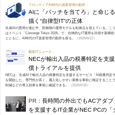
フロンティアAI時代の資産管理の勘所：
AIに「パッチを当てろ」と命じる時
描く“自律型IT”の正体
生成AIの悪用が進む中、防御側の運用モデルも転換点を迎えている。こ
はイベント「Converge Tokyo 2026」で、自律的なIT運用を目指す新
とともに、AI時代のIT資産管理の勘所を探る。
（2026/6/22）
製造ITニュース：
NECが輸出入品の税番特定を支
償トライアルを提供
NECは、生成AIで輸出入品の税番特定を支援するサービス「AI税番判
を開始した。専門性が高く、属人化しやすい業務を事前に検証すること
削減などの導入効果を事前に確認できる。
（2026/6/18）
PR：
長時間の外出でもACアダプ
を支援するIT企業がNEC PCの