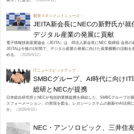
製造マネジメントニュース：
JEITA新会長にNECの新野氏が
デジタル産業の発展に貢献
電子情報技術産業協会（JEITA）は、同法人新会長にNEC 取締役 会
JEITAは今後の1年間で、デジタル産業の発展に向けた産業横断の活動
める。
（2026/6/12）
ITニュースピックアップ：
SMBCグループ、AI時代に向けI
総研とNECが提携
日本総合研究所とNECが包括的業務提携を締結した。SMBCグループが
スフォーメーション」の実現を図る。レガシーシステムの刷新やAI活用
か。
（2026/6/15）
NEC・アンソロピック、三井住