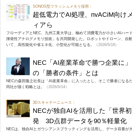
SONOS型フラッシュメモリ採用：
超低電力でAI処理、nvACiM向
ィアら
フローディアとNEC、九州工業大学は、極めて消費電力が小さいAIハー
揮発性アナログメモリ技術」を共同開発した。ロボットやドローン、自動
いて、高性能化や省エネ化、小型化が可能となる。
（2026/5/18）
NEC「AI産業革命で勝つ企業に
の「勝者の条件」とは
NECの森田隆之社長は「AI産業革命」に入ったとし、そこで勝者になる
同社が描く戦略とは。
（2026/5/14）
3Dスキャナーニュース：
NECが独自AIを活用した「世界
発 3D点群データを90％軽量化
NECは、独自AIとガウシアンスプラッティングを活用し、データ容量が