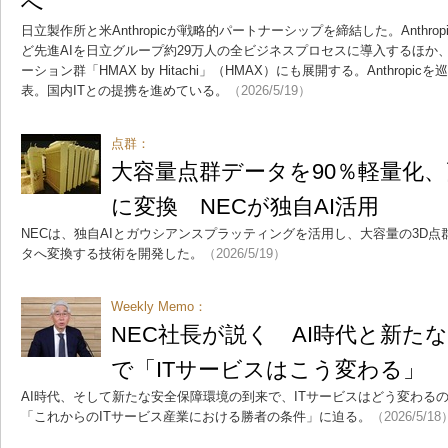
へ
日立製作所と米Anthropicが戦略的パートナーシップを締結した。Anthropi
ど先進AIを日立グループ約29万人の全ビジネスプロセスに導入するほか
ーション群「HMAX by Hitachi」（HMAX）にも展開する。Anthrop
表。国内ITとの提携を進めている。
（2026/5/19）
点群：
大容量点群データを90％軽量化、
に変換 NECが独自AI活用
NECは、独自AIとガウシアンスプラッティングを活用し、大容量の3D点
タへ変換する技術を開発した。
（2026/5/19）
Weekly Memo：
NEC社長が説く AI時代と新た
で「ITサービスはこう変わる」
AI時代、そして新たな安全保障環境の到来で、ITサービスはどう変わる
「これからのITサービス産業における勝者の条件」に迫る。
（2026/5/18