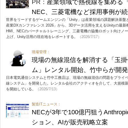
PR：
産業領域で熱視線を集める「U
NEC、三菱電機など採用事例が続
世界をリードするゲームエンジンの「Unity」は産業領域の課題解決基盤と
産業DXカンファレンス 2026」から、3Dデータ活用を支えるUnityの最
HMI、NECのバーチャルトレーニング、三菱電機の協働ロボット向けノ
上げ、Unity活用の現在地をレポートする。
（2026/7/17）
現場管理：
現場の無線混信を解消する「玉掛
ム」レンタル開始、竹中らが開発
日本電気通信システムと竹中工務店は、現場の無線混信の問題をプライベ
線システム」を開発した。レンタル会社のアクティオを介して、大規模
を開始している。
（2026/7/13）
製造ITニュース：
NECが3年で100億円狙うAnthr
ション、AIが販売戦略立案