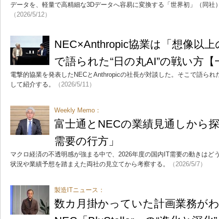
データを、軽量で高精細な3Dデータへ容易に変換する「世界初」（同社
（2026/5/12）
NEC×Anthropic協業は「想像
で語られた“日の丸AI”の戦い方
電撃的協業を発表したNECとAnthropicの社長が対談した。そこで語ら
して紹介する。
（2026/5/11）
Weekly Memo：
富士通とNECの業績見通しから探る
需要の行方」
マクロ経済の不透明感が強まる中で、2026年度の国内IT需要の動きはど
状況や業績予想を踏まえた両社の見立てから考察する。
（2026/5/7）
製造ITニュース：
数カ月掛かっていた計画業務が