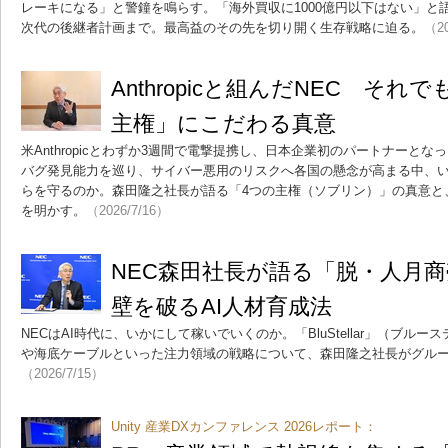
レーキになる」と警鐘を鳴らす。「海外買収に1000億円以下はない」と
次代の後継者計画まで。最高益のその先を切り開く生存戦略に迫る。
（20
Anthropicと組んだNEC そ
主権」にこだわる真意
米Anthropicとわずか3週間で電撃提携し、日本企業初のパートナーとなった
バグ発見能力を巡り、サイバー悪用のリスクへ各国の懸念が高まる中、
らを守るのか。森田隆之社長が語る「4つの主権（ソブリン）」の真意と
を明かす。
（2026/7/16）
NEC森田社長が語る「脱・人月
壁を破るAI人材育成法
NECはAI時代に、いかにして稼いでいくのか。「BluStellar」（ブル
や海底ケーブルといった注力領域の戦略について、森田隆之社長がグル
（2026/7/15）
Unity 産業DXカンファレンス 2026レポート：