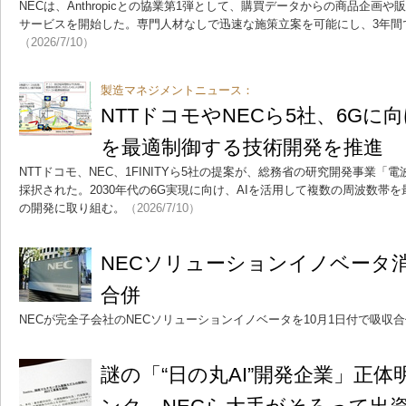
NECは、Anthropicとの協業第1弾として、購買データからの商品企画
サービスを開始した。専門人材なしで迅速な施策立案を可能にし、3年間で
（2026/7/10）
製造マネジメントニュース：
NTTドコモやNECら5社、6Gに
を最適制御する技術開発を推進
NTTドコモ、NEC、1FINITYら5社の提案が、総務省の研究開発事業
採択された。2030年代の6G実現に向け、AIを活用して複数の周波数帯
の開発に取り組む。
（2026/7/10）
NECソリューションイノベータ消
合併
NECが完全子会社のNECソリューションイノベータを10月1日付で吸収
謎の「“日の丸AI”開発企業」正