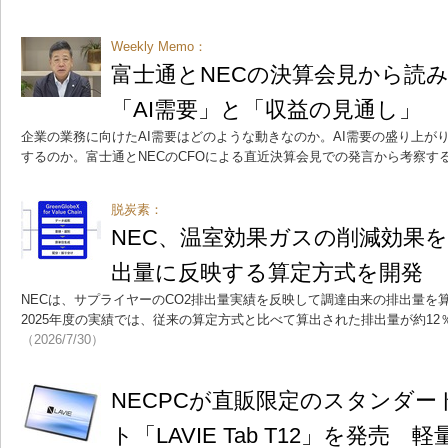
Weekly Memo：
富士通とNECの決算会見から読み
「AI需要」と「収益の見通し」
企業の業務に向けたAI需要はどのような動きなのか。AI需要の盛り上が
するのか。富士通とNECのCFOによる直近決算会見での発言から考察す
脱炭素：
NEC、温室効果ガスの削減効果を
出量に反映する算定方式を開発
NECは、サプライヤーのCO2排出量実績を反映して調達由来の排出量を
2025年度の実績では、従来の算定方式と比べて算出された排出量が約1
（2026/7/30）
NECPCが直販限定のスタンダードA
ト「LAVIE Tab T12」を発売 