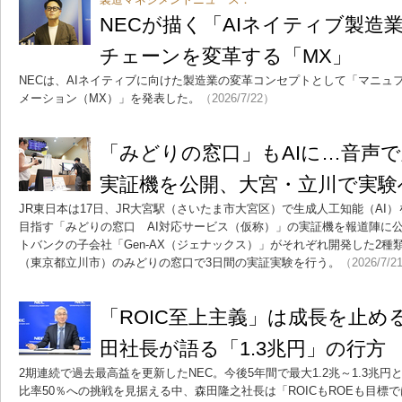
NECが描く「AIネイティブ製造
チェーンを変革する「MX」
NECは、AIネイティブに向けた製造業の変革コンセプトとして「マニュ
メーション（MX）」を発表した。
（2026/7/22）
「みどりの窓口」もAIに…音声で
実証機を公開、大宮・立川で実験
JR東日本は17日、JR大宮駅（さいたま市大宮区）で生成人工知能（AI
目指す「みどりの窓口 AI対応サービス（仮称）」の実証機を報道陣に公
トバンクの子会社「Gen-AX（ジェナックス）」がそれぞれ開発した2種
（東京都立川市）のみどりの窓口で3日間の実証実験を行う。
（2026/7/2
「ROIC至上主義」は成長を止め
田社長が語る「1.3兆円」の行方
2期連続で過去最高益を更新したNEC。今後5年間で最大1.2兆～1.3兆
比率50％への挑戦を見据える中、森田隆之社長は「ROICもROEも目標