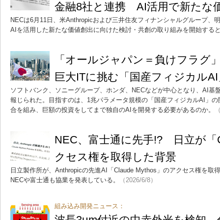
金融8社と連携 AI活用で新たな
NECは6月11日、米Anthropicおよび三井住友フィナンシャルグループ
AIを活用した新たな価値創出に向けた検討・共創の取り組みを開始する
「オールジャパン＝負けフラグ
巨大ITに挑む「国産フィジカルA
ソフトバンク、ソニーグループ、ホンダ、NECなどが中心となり、AI基
報じられた。目指すのは、1兆パラメータ規模の「国産フィジカルAI」
合を組み、巨額の投資をしてまで独自のAIを開発する必要があるのか。
（
NEC、富士通に先手!? 日立が「Cla
クセス権を取得した背景
日立製作所が、Anthropicの先進AI「Claude Mythos」のアクセス権を取
NECや富士通も協業を発表している。
（2026/6/8）
組み込み開発ニュース：
波長3μm付近の中赤外光を検知