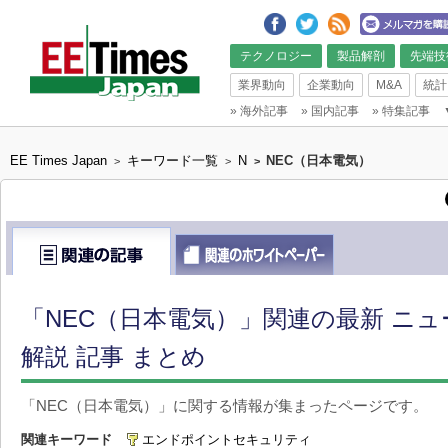
テクノロジー
製品解剖
先端技
業界動向
企業動向
M&A
統計
»
海外記事
»
国内記事
»
特集記事
EE Times Japan
キーワード一覧
N
NEC（日本電気）
>
>
>
「NEC（日本電気）」関連の最新 ニ
解説 記事 まとめ
「NEC（日本電気）」に関する情報が集まったページです。
関連キーワード
エンドポイントセキュリティ