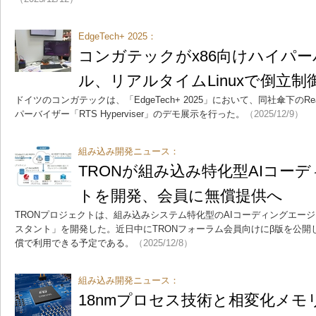
EdgeTech+ 2025：
コンガテックがx86向けハイパ
ル、リアルタイムLinuxで倒立制
ドイツのコンガテックは、「EdgeTech+ 2025」において、同社傘下のReal
パーバイザー「RTS Hyperviser」のデモ展示を行った。
（2025/12/9）
組み込み開発ニュース：
TRONが組み込み特化型AIコー
トを開発、会員に無償提供へ
TRONプロジェクトは、組み込みシステム特化型のAIコーディングエージェント
スタント」を開発した。近日中にTRONフォーラム会員向けにβ版を公開
償で利用できる予定である。
（2025/12/8）
組み込み開発ニュース：
18nmプロセス技術と相変化メ