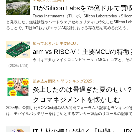
TIがSilicon Labsを75億ドル
Texas Instruments（TI）が、Silicon Laboratories（
と発表した。無線接続やハードウェアセキュリティに特化したSilicon L
ることで、TIはIoTおよびエッジAI設計における存在感を高めるだろう。
知っておきたい主要MCU：
arm vs RISC-V！主要MCU
今回は主要なマイクロコンピュータ（MCU）コアと、そ
（2026/1/28）
組み込み開発 年間ランキング2025：
炎上したのは暑過ぎた夏のせい!
クロマネジメントを懐かしむ
2025年に公開したMONOist組み込み開発フォーラムの記事をランキン
は、モバイルバッテリーをはじめとするアンカー製品のリコールの記事
IT人材の偏りが招く「国難」 I