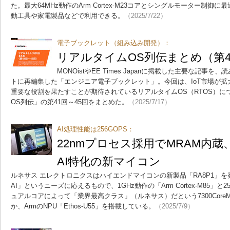
た。最大64MHz動作のArm Cortex-M23コアとシングルモーター制
動工具や家電製品などで利用できる。
（2025/7/22）
電子ブックレット（組み込み開発）：
リアルタイムOS列伝まとめ（第4
MONOistやEE Times Japanに掲載した主要な記事
トに再編集した「エンジニア電子ブックレット」。今回は、IoT市場が
重要な役割を果たすことが期待されているリアルタイムOS（RTOS）に
OS列伝」の第41回～45回をまとめた。
（2025/7/17）
AI処理性能は256GOPS：
22nmプロセス採用でMRAM内
AI特化の新マイコン
ルネサス エレクトロニクスはハイエンドマイコンの新製品「RA8P1」
AI」というニーズに応えるもので、1GHz動作の「Arm Cortex-M85」と250
ュアルコアによって「業界最高クラス」（ルネサス）だという7300CoreM
か、ArmのNPU「Ethos-U55」を搭載している。
（2025/7/9）