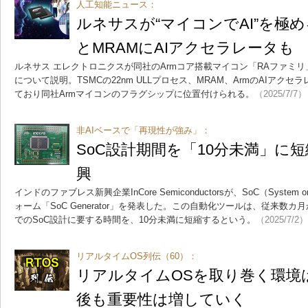
人工知能ニュース：
ルネサスが“マイコンでAI”を極め
とMRAMにAIアクセラレータも
ルネサス エレクトロニクスが同社のArmコア搭載マイコン「RAファミリ」
について説明。TSMCの22nm ULLプロセス、MRAM、ArmのAIアクセラレ
ており同社Armマイコンのフラグシップに位置付けられる。
（2025/7/7）
非AIベースで「再現性が強み」：
SoC設計期間を「10分未満」に短
興
インドのファブレス新興企業InCore Semiconductorsが、SoC（System 
ォーム「SoC Generator」を発表した。この自動化ツールは、従来数カ
でのSoC設計に要する時間を、10分未満に短縮するという。
（2025/7/2）
リアルタイムOS列伝（60）：
リアルタイムOSを取り巻く環境
後も重要性は増していく