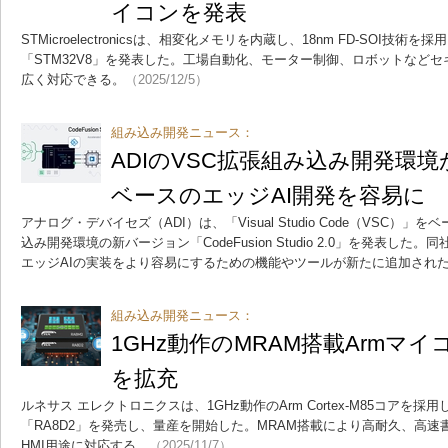
イコンを発表
STMicroelectronicsは、相変化メモリを内蔵し、18nm FD-SOI技術
「STM32V8」を発表した。工場自動化、モーター制御、ロボットなど
広く対応できる。
（2025/12/5）
組み込み開発ニュース：
ADIのVSC拡張組み込み開発環境が
ベースのエッジAI開発を容易に
アナログ・デバイセズ（ADI）は、「Visual Studio Code（VSC
込み開発環境の新バージョン「CodeFusion Studio 2.0」を発表し
エッジAIの実装をより容易にするための機能やツールが新たに追加され
組み込み開発ニュース：
1GHz動作のMRAM搭載Armマ
を拡充
ルネサス エレクトロニクスは、1GHz動作のArm Cortex-M85コアを採
「RA8D2」を発売し、量産を開始した。MRAM搭載により高耐久、高
HMI用途に対応する。
（2025/11/7）