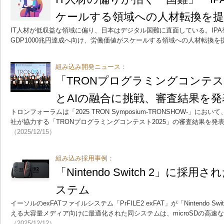
ケールする領域への人材転換を提
IT人材が低収益な領域に偏り、日本はデジタル国難に直面している。IP
GDP1000兆円達成へ向け、労働価値がスケールする領域への人材転換を
組み込み開発ニュース：
「TRONプログラミングコンテスト
とAIの融合に挑戦、審査結果を発
トロンフォーラムは「2025 TRON Symposium-TRONSHOW-」に
社が協力する「TRONプログラミングコンテスト2025」の審査結果を発
（2025/12/15）
組み込み採用事例：
「Nintendo Switch 2」に採用
ステム
イーソルのexFATファイルシステム「PrFILE2 exFAT」が「Nintendo S
える大容量メディア向けに最適化された同システムは、microSDの高速
（2025/12/12）