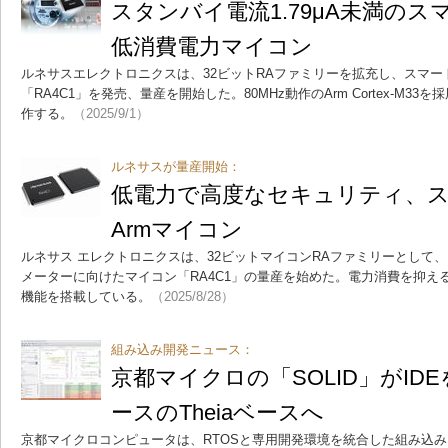
スタンバイ電流1.79μA未満の
低消費電力マイコン
ルネサスエレクトロニクスは、32ビットRAファミリーを拡充し、スマー
「RA4C1」を発売、量産を開始した。80MHz動作のArm Cortex-M33
作する。
（2025/9/1）
ルネサスが量産開始：
低電力で高度なセキュリティ、
Armマイコン
ルネサス エレクトロニクスは、32ビットマイコンRAファミリーとして
メーターに向けたマイコン「RA4C1」の量産を始めた。電力消費を抑え
機能を搭載している。
（2025/8/28）
組み込み開発ニュース：
京都マイクロの「SOLID」がID
ースのTheiaベースへ
京都マイクロコンピュータは、RTOSと専用開発環境を統合した組み込