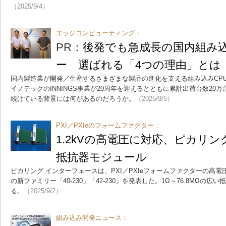
（2025/9/4）
エッジコンピューティング：
PR：
後発でも急成長の国内組み
ー 選ばれる「4つの理由」とは
国内製造業が開発／生産するさまざまな製品の進化を支える組み込みCPU
イノテックのINNINGS事業が20周年を迎えるとともに累計出荷台数20
続けている背景には何があるのだろうか。
（2025/9/5）
PXI／PXIeのフォームファクター：
1.2kVの高電圧に対応、ピカリ
抵抗器モジュール
ピカリング インターフェースは、PXI／PXIeフォームファクターの高
の新ファミリー「40-230」「42-230」を発表した。1Ω～76.8MΩの広い
る。
（2025/9/2）
組み込み開発ニュース：