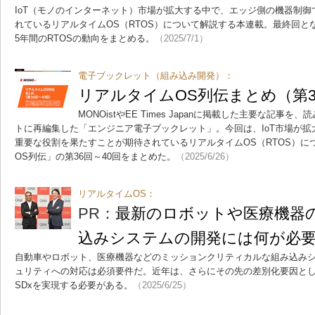
IoT（モノのインターネット）市場が拡大する中で、エッジ側の機器制
れているリアルタイムOS（RTOS）について解説する本連載。最終回と
5年間のRTOSの動向をまとめる。
（2025/7/1）
電子ブックレット（組み込み開発）：
リアルタイムOS列伝まとめ（第3
MONOistやEE Times Japanに掲載した主要な記事
トに再編集した「エンジニア電子ブックレット」。今回は、IoT市場が
重要な役割を果たすことが期待されているリアルタイムOS（RTOS）に
OS列伝」の第36回～40回をまとめた。
（2025/6/26）
リアルタイムOS：
PR：
最新のロボットや医療機器
込みシステムの開発には何が必
自動車やロボット、医療機器などのミッションクリティカルな組み込み
ュリティへの対応は必須要件だ。近年は、さらにその先の差別化要因と
SDxを実現する必要がある。
（2025/6/25）