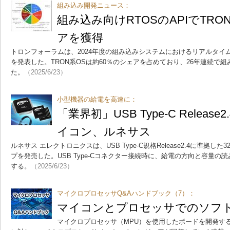
組み込み開発ニュース：
組み込み向けRTOSのAPIでTR
アを獲得
トロンフォーラムは、2024年度の組み込みシステムにおけるリアルタイ
を発表した。TRON系OSは約60％のシェアを占めており、26年連続で
た。
（2025/6/23）
小型機器の給電を高速に：
「業界初」USB Type-C Releas
イコン、ルネサス
ルネサス エレクトロニクスは、USB Type-C規格Release2.4に準拠し
プを発売した。USB Type-Cコネクター接続時に、給電の方向と容量の
する。
（2025/6/23）
マイクロプロセッサQ&Aハンドブック（7）：
マイコンとプロセッサでのソフ
マイクロプロセッサ（MPU）を使用したボードを開発す