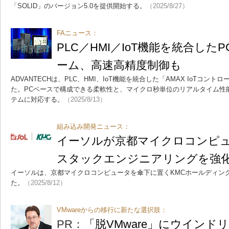
「SOLID」のバージョン5.0を提供開始する。
（2025/8/27）
FAニュース：
PLC／HMI／IoT機能を統合し
ーム、高速高精度制御も
ADVANTECHは、PLC、HMI、IoT機能を統合した「AMAX IoTコ
た。PCベースで構成できる柔軟性と、マイクロ秒単位のリアルタイム性
テムに対応する。
（2025/8/13）
組み込み開発ニュース：
イーソルが京都マイクロコンピ
スタックエンジニアリングを強
イーソルは、京都マイクロコンピュータを傘下に置くKMCホールディング
た。
（2025/8/12）
VMwareからの移行に新たな選択肢：
PR：
「脱VMware」にウイン