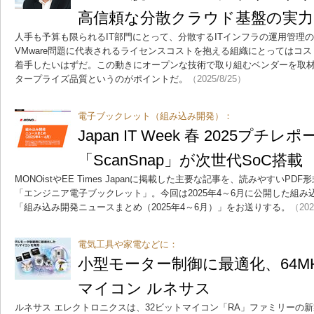
高信頼な分散クラウド基盤の実力
人手も予算も限られるIT部門にとって、分散するITインフラの運用管理
VMware問題に代表されるライセンスコストを抱える組織にとってはコス
着手したいはずだ。この動きにオープンな技術で取り組むベンダーを取
タープライズ品質というのがポイントだ。
（2025/8/25）
電子ブックレット（組み込み開発）：
Japan IT Week 春 2025プチレ
「ScanSnap」が次世代SoC搭載
MONOistやEE Times Japanに掲載した主要な記事を、読みやすい
「エンジニア電子ブックレット」。今回は2025年4～6月に公開した組
「組み込み開発ニュースまとめ（2025年4～6月）」をお送りする。
（202
電気工具や家電などに：
小型モーター制御に最適化、64M
マイコン ルネサス
ルネサス エレクトロニクスは、32ビットマイコン「RA」ファミリーの新製品