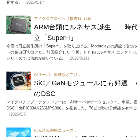
化する。
（2026/5/14）
マイクロプロセッサ懐古録（16）：
ARM台頭にルネサス誕生……時
立「SuperH」
今回は日立製作所の「SuperH」を取り上げる。Motorolaとの訴訟で苦
トの独自CPUコアだ。前回紹介した「H8」とともにルネサス エレクト
シリーズでは供給が続いている。
（2026/5/11）
AIサーバ、車載など向け：
SiC／GaNモジュールにも好適 
のDSC
マイクロチップ・テクノロジーは、AIサーバやデータセンター、車載、
DSC「dsPIC33AK256MPS306」を発表した。78ピコ秒の分解能を有
（2026/5/7）
組み込み開発ニュース：