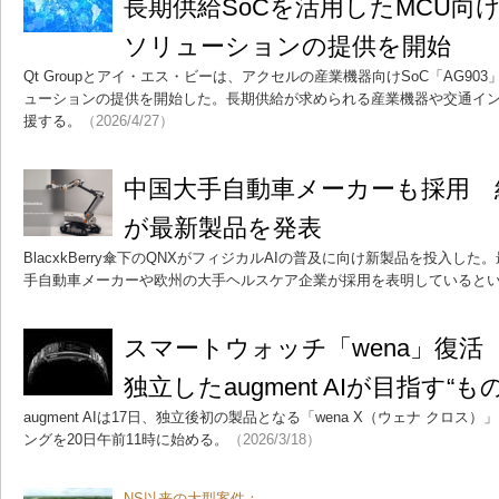
長期供給SoCを活用したMCU向け
ソリューションの提供を開始
Qt Groupとアイ・エス・ビーは、アクセルの産業機器向けSoC「AG90
ューションの提供を開始した。長期供給が求められる産業機器や交通イン
援する。
（2026/4/27）
中国大手自動車メーカーも採用 組
が最新製品を発表
BlacxkBerry傘下のQNXがフィジカルAIの普及に向け新製品を投入
手自動車メーカーや欧州の大手ヘルスケア企業が採用を表明していると
スマートウォッチ「wena」復活
独立したaugment AIが目指す“
augment AIは17日、独立後初の製品となる「wena X（ウェナ クロ
ングを20日午前11時に始める。
（2026/3/18）
NS以来の大型案件：