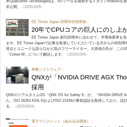
米Qualcomm Technologiesは、IoTツールを開発するイタリアArdu
非公開。
（2025/10/8）
EE Times Japan 20周年特別寄稿：
20年でCPUコアの巨人にのし上がっ
EE Times Japan 創刊20周年に合わせて、半導体業
まや、EE Times Japanで記事を執筆していただいている方からの特
視点とユニークな語り口が人気のフリーライター、大原雄介氏が、この2
「Cortex-M」について解説します。
（2025/10/8）
車載ソフトウェア：
QNXが「NVIDIA DRIVE AGX
採用
QNXのリアルタイムOS「QNX OS for Safety 8」が、「NVIDIA DRIV
た。ISO 26262 ASIL-DおよびISO 21434の事前認証を取得してお
る。
（2025/9/24）
電子ブックレット（組み込み開発）：