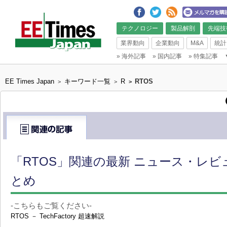
テクノロジー
製品解剖
先端技
業界動向
企業動向
M&A
統計
»
海外記事
»
国内記事
»
特集記事
EE Times Japan
キーワード一覧
R
RTOS
>
>
>
「RTOS」関連の最新 ニュース・レビ
とめ
-こちらもご覧ください-
RTOS － TechFactory 超速解説