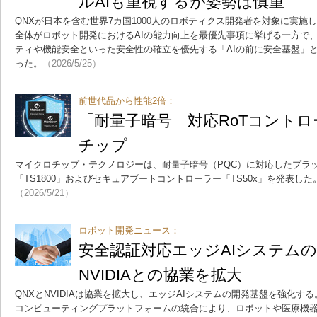
ルAIも重視するが姿勢は慎重
QNXが日本を含む世界7カ国1000人のロボティクス開発者を対象に実施
全体がロボット開発におけるAIの能力向上を最優先事項に挙げる一方で、
ティや機能安全といった安全性の確立を優先する「AIの前に安全基盤」
った。
（2026/5/25）
前世代品から性能2倍：
「耐量子暗号」対応RoTコント
チップ
マイクロチップ・テクノロジーは、耐量子暗号（PQC）に対応したプラッ
「TS1800」およびセキュアブートコントローラー「TS50x」を発表し
（2026/5/21）
ロボット開発ニュース：
安全認証対応エッジAIシステム
NVIDIAとの協業を拡大
QNXとNVIDIAは協業を拡大し、エッジAIシステムの開発基盤を強化する
コンピューティングプラットフォームの統合により、ロボットや医療機