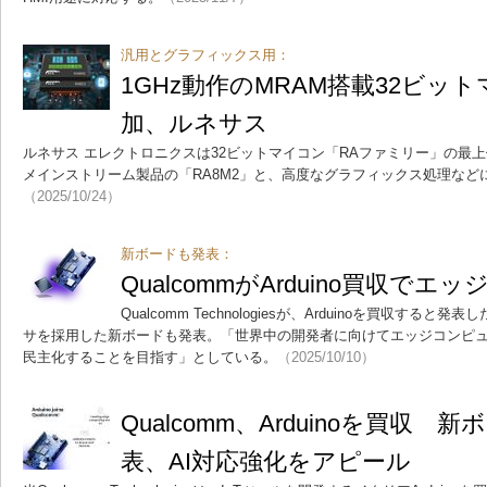
汎用とグラフィックス用：
1GHz動作のMRAM搭載32ビッ
加、ルネサス
ルネサス エレクトロニクスは32ビットマイコン「RAファミリー」の最
メインストリーム製品の「RA8M2」と、高度なグラフィックス処理などに
（2025/10/24）
新ボードも発表：
QualcommがArduino買収でエッ
Qualcomm Technologiesが、Arduinoを買収すると
サを採用した新ボードも発表。「世界中の開発者に向けてエッジコンピュ
民主化することを目指す」としている。
（2025/10/10）
Qualcomm、Arduinoを買収 
表、AI対応強化をアピール