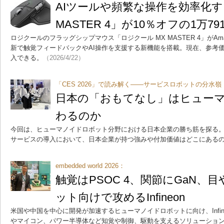
AIツールや頻繁な操作を効率化す
MASTER 4」が10％オフの1万7
ロジクールのフラッグシップマウス「ロジクール MX MASTER 4」がAm
新で触覚フィードバックやAI操作を支援する新機能を搭載。現在、参考価格
入できる。
（2026/4/22）
「CES 2026」で読み解く――サービスロボットの分水嶺
日本の「おもてなし」はヒュー
わるのか
今回は、ヒューマノイドロボット分野における日本企業の勝ち筋を探る
サービスの導入において、日本企業が持つ強みや付加価値はどこにある
embedded world 2026：
触覚はPSOC 4、関節にGaN、
ット向けで攻めるInfineon
米国や中国を中心に開発が加速するヒューマノイドロボットに向け、Infineon 
やマイコン、パワー半導体など知覚や制御、駆動を支えるソリューショ