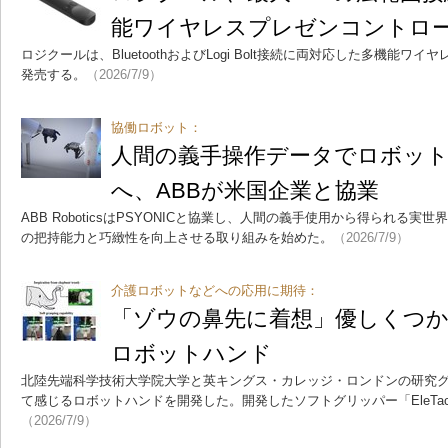
能ワイヤレスプレゼンコントロ
ロジクールは、BluetoothおよびLogi Bolt接続に両対応した多機能ワイヤレ
発売する。
（2026/7/9）
協働ロボット：
人間の義手操作データでロボット
へ、ABBが米国企業と協業
ABB RoboticsはPSYONICと協業し、人間の義手使用から得られる
の把持能力と巧緻性を向上させる取り組みを始めた。
（2026/7/9）
介護ロボットなどへの応用に期待：
「ゾウの鼻先に着想」優しくつ
ロボットハンド
北陸先端科学技術大学院大学と英キングス・カレッジ・ロンドンの研究
て感じるロボットハンドを開発した。開発したソフトグリッパー「EleT
（2026/7/9）