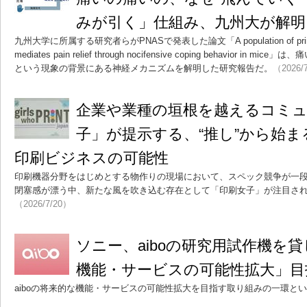
みが引く」仕組み、九州大が解明
九州大学に所属する研究者らがPNASで発表した論文「A population of primary af
mediates pain relief through nocifensive coping behavior 
という現象の背景にある神経メカニズムを解明した研究報告だ。
（2026/
企業や業種の垣根を越えるコミ
子」が提示する、“推し”から始
印刷ビジネスの可能性
印刷機器分野をはじめとする物作りの現場において、スペック競争が一
閉塞感が漂う中、新たな風を吹き込む存在として「印刷女子」が注目さ
（2026/7/20）
ソニー、aiboの研究用試作機を
機能・サービスの可能性拡大」目
aiboの将来的な機能・サービスの可能性拡大を目指す取り組みの一環と