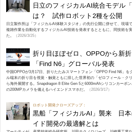
日立のフィジカルAI統合モデル「
は？ 試作ロボット2種を公開
日立製作所は「フィジカルAI体験スタジオ」の先行公開に併せて、現場
複雑作業を自動化するフィジカルAI技術を発表するとともに、同技術を
た。
（2026/3/25）
折り目ほぼゼロ、OPPOから新
「Find N6」グローバル発表
中国OPPOが3月17日、折りたたみスマートフォン「OPPO Find N6
ル端末の折り目を視覚・触覚ともに排した世界初の「ゼロフィール・クリ
ら海外展開する。Snapdragon 8 Elite Gen 5と6000mAhシリコンカー
の200MPカメラを備えるハイエンドスマホだ。
（2026/3/17）
ロボット開発クローズアップ：
黒船「フィジカルAI」襲来 日
イド開発の最適解とは
アールティが、産業技術総合研究所、川田テクノロジーズ、川崎重工業な