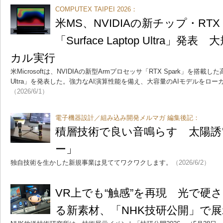
COMPUTEX TAIPEI 2026：
米MS、NVIDIAの新チップ・RTX
「Surface Laptop Ultra」
カル実行
米Microsoftは、NVIDIAの新型Armプロセッサ「RTX Spark」を搭載した高性
Ultra」を発表した。強力なAI演算性能を備え、大容量のAIモデルをロ
（2026/6/1）
電子機器設計／組み込み開発メルマガ 編集後記：
積層技術で良い音鳴らす 太陽誘
ー」
独自技術を生かした新規事業は見ててワクワクします。
（2026/6/2）
VR上でも“触感”を再現 光で硬
る新素材、「NHK技研公開」で展