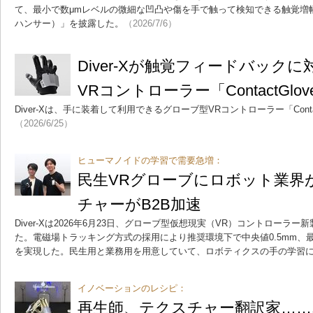
て、最小で数μmレベルの微細な凹凸や傷を手で触って検知できる触覚増幅デバ
ハンサー）」を披露した。
（2026/7/6）
Diver-Xが触覚フィードバック
VRコントローラー「ContactGlo
Diver-Xは、手に装着して利用できるグローブ型VRコントローラー「Conta
（2026/6/25）
ヒューマノイドの学習で需要急増：
民生VRグローブにロボット業界
チャーがB2B加速
Diver-Xは2026年6月23日、グローブ型仮想現実（VR）コントローラー新製品
た。電磁場トラッキング方式の採用により推奨環境下で中央値0.5mm、最
を実現した。民生用と業務用を用意していて、ロボティクスの手の学習
イノベーションのレシピ：
再生師、テクスチャー翻訳家……