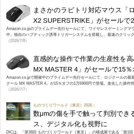
まさかのラピトリ対応マウス「ロジ
X2 SUPERSTRIKE」がセールで
Amazon.co.jpのプライムデー先行セールにて、ワイヤレスゲーミングマ
中。独自のハプティック誘導トリガーシステムを搭載し、最速のクリッ
（2026/7/8）
直感的な操作で作業の生産性を高
MX MASTER 4」がセールで15
Amazon.co.jpで開催中のプライムデー先行セールにて、ロジクール
クール MX MASTER 4」が15％オフの1万6900円で登場。進化した
（2026/7/7）
ものづくりワールド［東京］2026：
数μmの傷を手で触って判別でき
ス、デジタル化も視野に
DICは、「第38回 ものづくりワールド［東京］」の構成展である「第1回