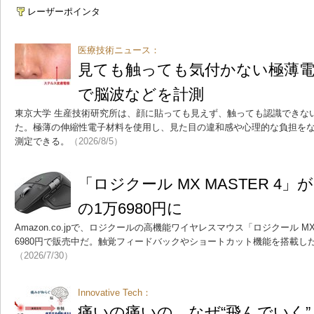
レーザーポインタ
医療技術ニュース：
見ても触っても気付かない極薄電
で脳波などを計測
東京大学 生産技術研究所は、顔に貼っても見えず、触っても認識できな
た。極薄の伸縮性電子材料を使用し、見た目の違和感や心理的な負担を
測定できる。
（2026/8/5）
「ロジクール MX MASTER 4
の1万6980円に
Amazon.co.jpで、ロジクールの高機能ワイヤレスマウス「ロジクール MX 
6980円で販売中だ。触覚フィードバックやショートカット機能を搭載し
（2026/7/30）
Innovative Tech：
痛いの痛いの、なぜ“飛んでいく