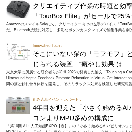
クリエイティブ作業の時短と効
「TourBox Elite」がセールで2
AmazonのスマイルSaleにて、クリエイター向けの左手デバイス「TourBox
だ。Bluetooth接続に対応し、多彩なボタンカスタマイズで編集作業を
Innovative Tech：
そこにいない猫の「モフモフ」
じられる装置 “癒やし効果”は
東京大学に所属する研究者らがCHI 2026で発表した論文「Touching a Cat Withou
Ultrasound Haptic Feedback Promote Relaxation in Virtual Cat
間の猫と触れ合う体験を開発し、そのリラックス効果を検証した研究報
組み込みイベントレポート：
4年目を迎えた「小さく始めるA
コンよりMPU多めの構成に
「第10回 AI・人工知能EXPO【春】」の「小さく始めるAIパビリオン
NXPジャパン、ヌヴォトン テクノロジー ジャパン、ルネサス エレク