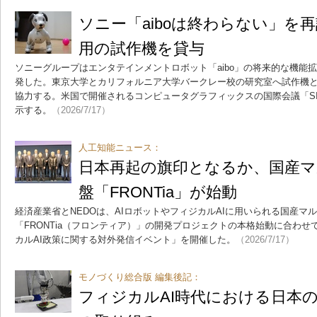
ソニー「aiboは終わらない」を
用の試作機を貸与
ソニーグループはエンタテインメントロボット「aibo」の将来的な機能
発した。東京大学とカリフォルニア大学バークレー校の研究室へ試作機
協力する。米国で開催されるコンピュータグラフィックスの国際会議「SIGG
示する。
（2026/7/17）
人工知能ニュース：
日本再起の旗印となるか、国産マ
盤「FRONTia」が始動
経済産業省とNEDOは、AIロボットやフィジカルAIに用いられる国産マ
「FRONTia（フロンティア）」の開発プロジェクトの本格始動に合わ
カルAI政策に関する対外発信イベント」を開催した。
（2026/7/17）
モノづくり総合版 編集後記：
フィジカルAI時代における日本