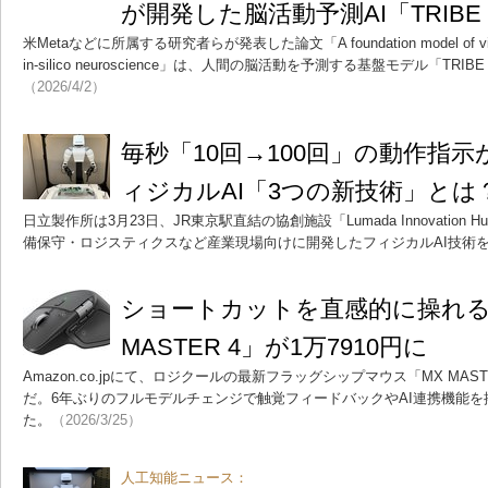
が開発した脳活動予測AI「TRIBE
米Metaなどに所属する研究者らが発表した論文「A foundation model of vision, au
in-silico neuroscience」は、人間の脳活動を予測する基盤モデル「TR
（2026/4/2）
毎秒「10回→100回」の動作指
ィジカルAI「3つの新技術」とは
日立製作所は3月23日、JR東京駅直結の協創施設「Lumada Innovation 
備保守・ロジスティクスなど産業現場向けに開発したフィジカルAI技術
ショートカットを直感的に操れる
MASTER 4」が1万7910円に
Amazon.co.jpにて、ロジクールの最新フラッグシップマウス「MX MAS
だ。6年ぶりのフルモデルチェンジで触覚フィードバックやAI連携機能
た。
（2026/3/25）
人工知能ニュース：