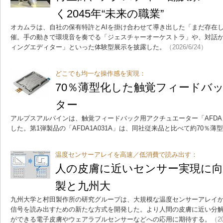
く2045年“未来の職業”
オカムラは、自社の保有特許とAIを掛け合わせて導き出した「まだ存在しな
催。手の動きで環境音を奏でる「ジェスチャーオーケストラ」や、対話
ィングエディター」といった体験型展示を披露した。
（2026/6/24）
どこでも均一な操作感を実現：
70％薄型化した触覚フィードバ
ター
アルプスアルパインは、触覚フィードバック用アクチュエーター「AFD
した。第1弾製品の「AFDA1A031A」は、同社従来品と比べて約70％薄
温度センサーアレイを高速／低消費で読み出す：
人の皮膚に近いセンサー実現に向
製と九州大
九州大学と村田製作所の研究グループは、大規模な温度センサーアレイ
信号を読み出すための新たな方式を開発した。より人間の皮膚に近い分
ができる電子皮膚やウェアラブルセンサーなどへの応用に期待する。
（20