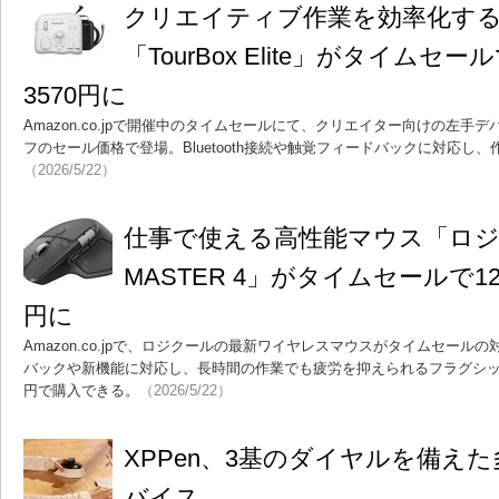
クリエイティブ作業を効率化す
「TourBox Elite」がタイムセ
3570円に
Amazon.co.jpで開催中のタイムセールにて、クリエイター向けの左手デバイス「
フのセール価格で登場。Bluetooth接続や触覚フィードバックに対応し
（2026/5/22）
仕事で使える高性能マウス「ロジ
MASTER 4」がタイムセールで12
円に
Amazon.co.jpで、ロジクールの最新ワイヤレスマウスがタイムセー
バックや新機能に対応し、長時間の作業でも疲労を抑えられるフラグシップモ
円で購入できる。
（2026/5/22）
XPPen、3基のダイヤルを備え
バイス