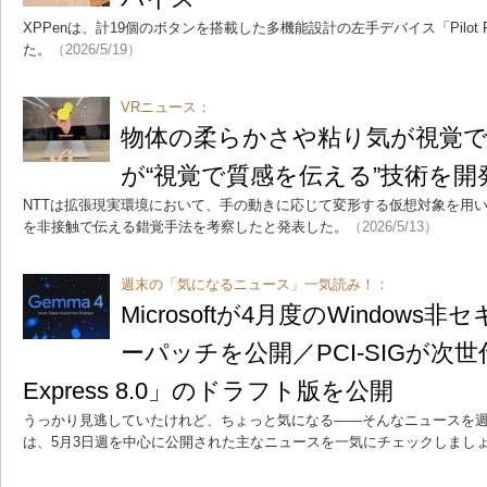
XPPenは、計19個のボタンを搭載した多機能設計の左手デバイス「Pilot
た。
（2026/5/19）
VRニュース：
物体の柔らかさや粘り気が視覚で分
が“視覚で質感を伝える”技術を開
NTTは拡張現実環境において、手の動きに応じて変形する仮想対象を用
を非接触で伝える錯覚手法を考察したと発表した。
（2026/5/13）
週末の「気になるニュース」一気読み！：
Microsoftが4月度のWindow
ーパッチを公開／PCI-SIGが次世
Express 8.0」のドラフト版を公開
うっかり見逃していたけれど、ちょっと気になる――そんなニュースを週
は、5月3日週を中心に公開された主なニュースを一気にチェックしまし