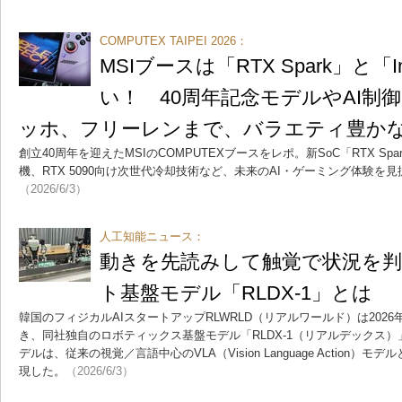
COMPUTEX TAIPEI 2026：
MSIブースは「RTX Spark」と「Int
い！ 40周年記念モデルやAI制
ッホ、フリーレンまで、バラエティ豊か
創立40周年を迎えたMSIのCOMPUTEXブースをレポ。新SoC「RTX S
機、RTX 5090向け次世代冷却技術など、未来のAI・ゲーミング体験を
（2026/6/3）
人工知能ニュース：
動きを先読みして触覚で状況を
ト基盤モデル「RLDX-1」とは
韓国のフィジカルAIスタートアップRLWRLD（リアルワールド）は2026
き、同社独自のロボティックス基盤モデル「RLDX-1（リアルデックス
デルは、従来の視覚／言語中心のVLA（Vision Language Action
現した。
（2026/6/3）