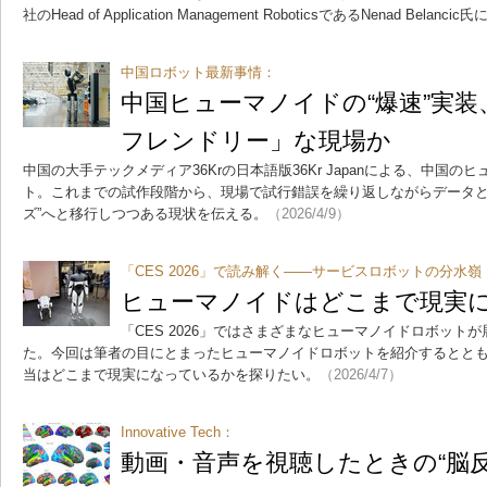
社のHead of Application Management RoboticsであるNenad Belan
中国ロボット最新事情：
中国ヒューマノイドの“爆速”実
フレンドリー」な現場か
中国の大手テックメディア36Krの日本語版36Kr Japanによる、中国
ト。これまでの試作段階から、現場で試行錯誤を繰り返しながらデータと
ズ”へと移行しつつある現状を伝える。
（2026/4/9）
「CES 2026」で読み解く――サービスロボットの分水嶺
ヒューマノイドはどこまで現実
「CES 2026」ではさまざまなヒューマノイドロボット
た。今回は筆者の目にとまったヒューマノイドロボットを紹介するとと
当はどこまで現実になっているかを探りたい。
（2026/4/7）
Innovative Tech：
動画・音声を視聴したときの“脳反応