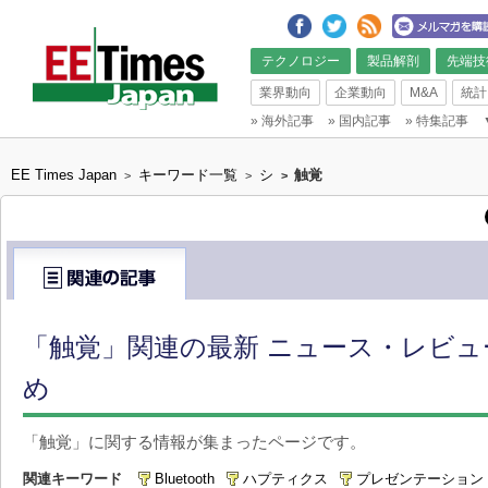
テクノロジー
製品解剖
先端技
業界動向
企業動向
M&A
統計
»
海外記事
»
国内記事
»
特集記事
EE Times Japan
キーワード一覧
シ
触覚
>
>
>
「触覚」関連の最新 ニュース・レビュ
め
「触覚」に関する情報が集まったページです。
関連キーワード
Bluetooth
ハプティクス
プレゼンテーション