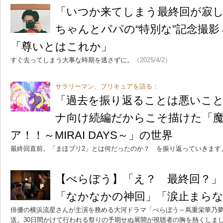
「いつか来てしまう最終回が寂し
ちゃんとパパの“特別な”記念撮
「尊いとはこれか」
すぐ去ってしまう大事な時期を逃さずに。
（2025/4/2）
サラリーマン、プリキュアを語る：
「過去を振り返ることは悪いこ
ナ向け続編だからこそ描けた「
ア！！～MIRAI DAYS～」の世界
最終回直前。「まほプリ2」とは何だったのか？ を振り返っていきます
【べらぼう】「え？ 最終回？」
「なかなかの神回」「涙止まら
俳優の横浜流星さんが主演を務める大河ドラマ「べらぼう～蔦重栄華乃夢噺
送。30日間かけて行われる祭りの予期せぬ展開が視聴者の胸を熱くしま