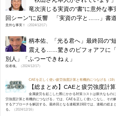
竜次演じる実資の“書”に意外な事
回シーン”に反響 「実資の字と……」書
意外な事実！
（2024/12/17）
柄本佑、「光る君へ」最終回の“短
震える……驚きのビフォアフに「
別人」「ふつーできねぇ」
役者魂。
（2024/12/17）
CAEを正しく使い疲労強度計算と有機的につなげる（19
【総まとめ】CAEと疲労強度計
金属疲労を起こした際にかかる対策コストは膨大なものに
労強度計算と有機的につなげる」では、CAEを正しく使いこなし、その
するアプローチを解説する。最終回となる連載第19回では、連載の総ま
る。
（2024/12/16）