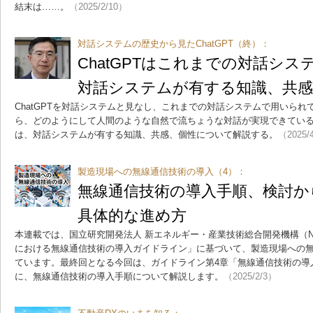
結末は……。
（2025/2/10）
対話システムの歴史から見たChatGPT（終）：
ChatGPTはこれまでの対話シ
対話システムが有する知識、共感
ChatGPTを対話システムと見なし、これまでの対話システムで用いら
ら、どのようにして人間のような自然で流ちょうな対話が実現できてい
は、対話システムが有する知識、共感、個性について解説する。
（2025/
製造現場への無線通信技術の導入（4）：
無線通信技術の導入手順、検討か
具体的な進め方
本連載では、国立研究開発法人 新エネルギー・産業技術総合開発機構（N
における無線通信技術の導入ガイドライン」に基づいて、製造現場への
ています。最終回となる今回は、ガイドライン第4章「無線通信技術の導
に、無線通信技術の導入手順について解説します。
（2025/2/3）