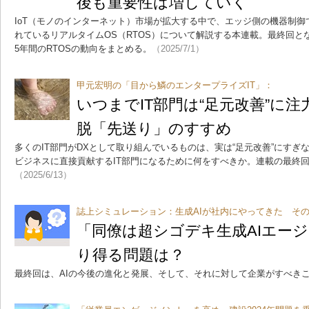
後も重要性は増していく
IoT（モノのインターネット）市場が拡大する中で、エッジ側の機器制
れているリアルタイムOS（RTOS）について解説する本連載。最終回と
5年間のRTOSの動向をまとめる。
（2025/7/1）
甲元宏明の「目から鱗のエンタープライズIT」：
いつまでIT部門は“足元改善”
脱「先送り」のすすめ
多くのIT部門がDXとして取り組んでいるものは、実は“足元改善”にす
ビジネスに直接貢献するIT部門になるために何をすべきか。連載の最終
（2025/6/13）
誌上シミュレーション：生成AIが社内にやってきた そ
「同僚は超シゴデキ生成AIエー
り得る問題は？
最終回は、AIの今後の進化と発展、そして、それに対して企業がすべき