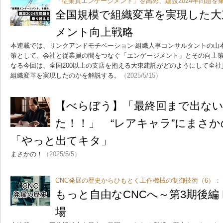
「従業員エンゲージメント」を高め、建設2024年問題を
全国規模で組織変革を実現した大
メント向上戦略
本連載では、リンクアンドモチベーション 組織人事コンサルタントの山本
策として、会社と従業員の間をつなぐ「エンゲージメント」とその向上
なる今回は、全国200以上の支店を抱える大東建託がどのようにして全
組織変革を実現したのかを解説する。
（2025/5/15）
【べらぼう】「最終回まで出な
た！！」 “レアキャラ”にまさ
「やっと出てキタ」
まさかの！
（2025/5/5）
CNC発展の歴史からひもとく工作機械の制御技術（6）：
もっと自由なCNCへ～第3期後編 
場