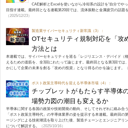
CAE解析とExcelを使いながら冷却系の設計を“自分で
目指す連載。最終回となる連載第20回では、流体振動と金属疲労の話題
（2025/12/23）
製造業サイバーセキュリティ新常識（3）：
OTセキュリティ規制対応を「攻
方法とは
本連載では、サイバーセキュリティを巡る「レジリエンス・デバイド（
えるための道筋を、全3回にわたって論じます。最終回となる第3回では
かにして企業の未来を創る「攻めの投資」となり得るのかを論じます。
（
ポスト政策主導時代を迎える半導体市場（4）：
チップレットがもたらす半導体
場勢力図の潮目も変えるか
半導体に関する各国の政策や技術開発の動向、そしてそれぞれに絡み合
「ポスト政策主導時代」の半導体業界の姿を提示する本連載。最終回の第
ージングによる技術潮流を取り上げた後、製造チェーンとエンジニアリ
について解説する。
（2025/10/16）