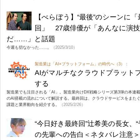
【べらぼう】“最後”のシーンに
回」 27歳俳優が「あんなに演
だ……」と話題
今週も切なかった……。
（2025/3/10）
製造業は「AI×プラットフォーム」の時代へ（3）：
AIがマルチなクラウドプラット
する
製造業でも注目される「AI」。製造業向けDX戦略シリーズ第3弾の本連載
のAI搭載の流れについて解説する。最終回は、クラウドサービスをまた
課題と業界動向を紹介する。
（2025/2/26）
“今日好き最終回”辻希美の長女、“
の先輩への告白＜ネタバレ注意＞