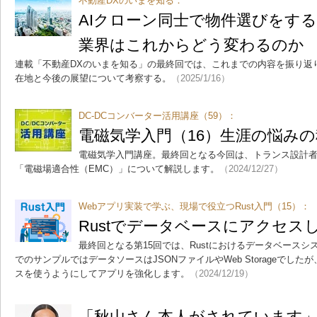
不動産DXのいまを知る：
AIクローン同士で物件選びをす
業界はこれからどう変わるのか
連載「不動産DXのいまを知る」の最終回では、これまでの内容を振り返
在地と今後の展望について考察する。
（2025/1/16）
DC-DCコンバーター活用講座（59）：
電磁気学入門（16）生涯の悩み
電磁気学入門講座。最終回となる今回は、トランス設計
「電磁場適合性（EMC）」について解説します。
（2024/12/27）
Webアプリ実装で学ぶ、現場で役立つRust入門（15）：
Rustでデータベースにアクセス
最終回となる第15回では、Rustにおけるデータベース
でのサンプルではデータソースはJSONファイルやWeb Storageでし
スを使うようにしてアプリを強化します。
（2024/12/19）
「秋山さん本人がされています」