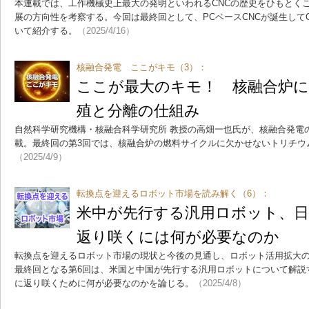
本連載では、工作機械史上最大の発明といわれるCNCの歴史をひもとくこ
展の方向性を考察する。今回は最終回として、PCベースCNCが誕生して
いて紹介する。
（2025/4/16）
核融合発電 ここがキモ（3）：
ここが最大のキモ！ 核融合炉
殖と分離の仕組み
自然科学研究機構・核融合科学研究所 教授の高畑一也氏が、核融合発電
載。最終回の第3回では、核融合炉の燃料サイクルに欠かせないトリチウ
（2025/4/9）
転換点を迎えるロボット市場を読み解く（6）：
米中が先行する汎用ロボット、
返り咲くには何が必要なのか
転換点を迎えるロボット市場の現状と今後の見通し、ロボット活用拡大
最終回となる第6回は、米国と中国が先行する汎用ロボットについて解説
に返り咲くために何が必要なのかを論じる。
（2025/4/8）