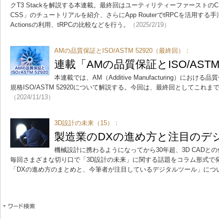
クT3 Stackを解説する本連載。最終回はユーティリティーファーストのCSS
CSS」のチュートリアルを紹介、さらにApp RouterでtRPCを活用する手
Actionsの利用、tRPCの比較などを行う。
（2025/2/19）
AMの品質保証とISO/ASTM 52920（最終回）：
連載「AMの品質保証とISO/ASTM
本連載では、AM（Additive Manufacturing）に
規格ISO/ASTM 52920について解説する。今回は、最終回としてこれ
（2024/11/13）
3D設計の未来（15）：
製造業のDXの進め方と注目のデ
機械設計に携わるようになってから30年超、3D CADと
毎回さまざまな切り口で「3D設計の未来」に関する話題をコラム形式で
「DXの進め方のまとめと、今筆者が注目しているデジタルツール」につ