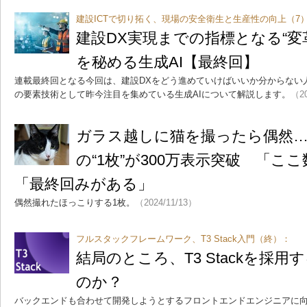
建設ICTで切り拓く、現場の安全衛生と生産性の向上（7
建設DX実現までの指標となる“変
を秘める生成AI【最終回】
連載最終回となる今回は、建設DXをどう進めていけばいいか分からない人
の要素技術として昨今注目を集めている生成AIについて解説します。
（20
ガラス越しに猫を撮ったら偶然…
の“1枚”が300万表示突破 「こ
「最終回みがある」
偶然撮れたほっこりする1枚。
（2024/11/13）
フルスタックフレームワーク、T3 Stack入門（終）：
結局のところ、T3 Stackを採
のか？
バックエンドも合わせて開発しようとするフロントエンドエンジニアに