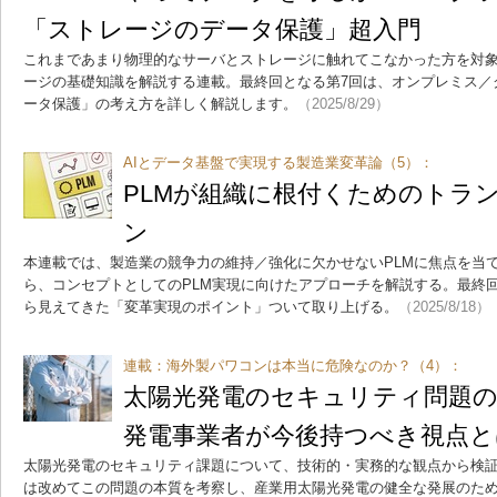
「ストレージのデータ保護」超入門
これまであまり物理的なサーバとストレージに触れてこなかった方を対象
ージの基礎知識を解説する連載。最終回となる第7回は、オンプレミス／
ータ保護」の考え方を詳しく解説します。
（2025/8/29）
AIとデータ基盤で実現する製造業変革論（5）：
PLMが組織に根付くためのトラ
ン
本連載では、製造業の競争力の維持／強化に欠かせないPLMに焦点を当
ら、コンセプトとしてのPLM実現に向けたアプローチを解説する。最終
ら見えてきた「変革実現のポイント」ついて取り上げる。
（2025/8/18）
連載：海外製パワコンは本当に危険なのか？（4）：
太陽光発電のセキュリティ問題
発電事業者が今後持つべき視点と
太陽光発電のセキュリティ課題について、技術的・実務的な観点から検
は改めてこの問題の本質を考察し、産業用太陽光発電の健全な発展のた