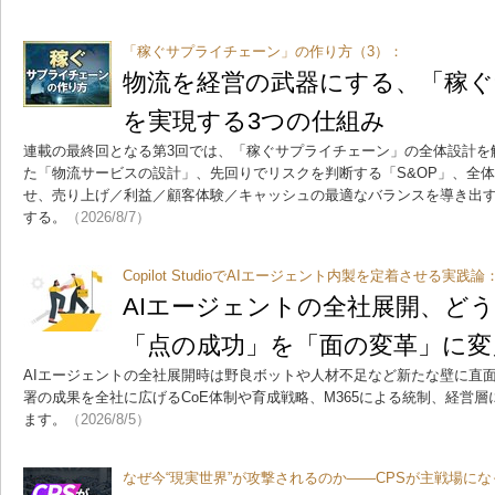
「稼ぐサプライチェーン」の作り方（3）：
物流を経営の武器にする、「稼
を実現する3つの仕組み
連載の最終回となる第3回では、「稼ぐサプライチェーン」の全体設計を
た「物流サービスの設計」、先回りでリスクを判断する「S&OP」、全体
せ、売り上げ／利益／顧客体験／キャッシュの最適なバランスを導き出
する。
（2026/8/7）
Copilot StudioでAIエージェント内製を定着させる実践論
AIエージェントの全社展開、
「点の成功」を「面の変革」に変
AIエージェントの全社展開時は野良ボットや人材不足など新たな壁に直
署の成果を全社に広げるCoE体制や育成戦略、M365による統制、経営層
ます。
（2026/8/5）
なぜ今“現実世界”が攻撃されるのか――CPSが主戦場にな