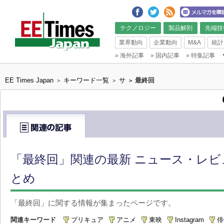
テクノロジー
製品解剖
先端技
業界動向
企業動向
M&A
統計
»
海外記事
»
国内記事
»
特集記事
EE Times Japan
キーワード一覧
サ
最終回
>
>
>
「最終回」関連の最新 ニュース・レビュ
とめ
「最終回」に関する情報が集まったページです。
関連キーワード
プリキュア
アニメ
東映
Instagram
俳