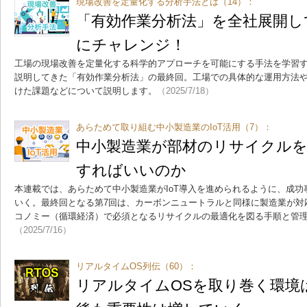
現場改善を定量化する分析手法とは（14）：
「有効作業分析法」を全社展開し
にチャレンジ！
工場の現場改善を定量化する科学的アプローチを可能にする手法を学習する
説明してきた「有効作業分析法」の最終回。工場での具体的な運用方法
けた課題などについて説明します。
（2025/7/18）
あらためて取り組む中小製造業のIoT活用（7）：
中小製造業が部材のリサイクル
すればいいのか
本連載では、あらためて中小製造業がIoT導入を進められるように、成
いく。最終回となる第7回は、カーボンニュートラルと同様に製造業が対
コノミー（循環経済）で必須となるリサイクルの最適化を図る手順と管
（2025/7/16）
リアルタイムOS列伝（60）：
リアルタイムOSを取り巻く環境