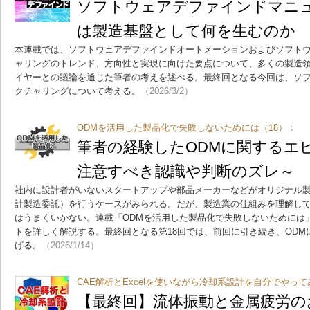
ソフトウェアデファインドマニ
は製造基盤として何を生むのか
本連載では、ソフトウェアデファインドオートメーションおよびソフト
ャリングのトレンド、方向性と実現に向けた要点について、多くの製造
イヤーとの議論を通じた筆者の考えを述べる。最終回となる今回は、ソ
クチャリングについて考える。
（2026/3/2）
ODMを活用した製品化で失敗しないためには（18）：
筆者の経験したODMに関するエ
注意すべき認識や判断のズレ～
社内に設計者がいないスタートアップや部品メーカーなどがオリジナル製
計製造委託）を行うケースがみられる。だが、製造業の仕組みを理解して
はうまくいかない。連載「ODMを活用した製品化で失敗しないためには
トを詳しく解説する。最終回となる第18回では、前回に引き続き、OD
げる。
（2026/1/14）
CAE解析とExcelを使いながら冷却系設計を自分でやって
【最終回】流体振動と金属疲労の