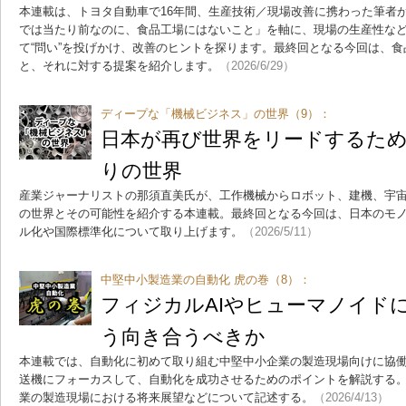
本連載は、トヨタ自動車で16年間、生産技術／現場改善に携わった筆者
では当たり前なのに、食品工場にはないこと」を軸に、現場の生産性な
て“問い”を投げかけ、改善のヒントを探ります。最終回となる今回は、
と、それに対する提案を紹介します。
（2026/6/29）
ディープな「機械ビジネス」の世界（9）：
日本が再び世界をリードするため
りの世界
産業ジャーナリストの那須直美氏が、工作機械からロボット、建機、宇
の世界とその可能性を紹介する本連載。最終回となる今回は、日本のモ
ル化や国際標準化について取り上げます。
（2026/5/11）
中堅中小製造業の自動化 虎の巻（8）：
フィジカルAIやヒューマノイド
う向き合うべきか
本連載では、自動化に初めて取り組む中堅中小企業の製造現場向けに協
送機にフォーカスして、自動化を成功させるためのポイントを解説する
業の製造現場における将来展望などについて記述する。
（2026/4/13）