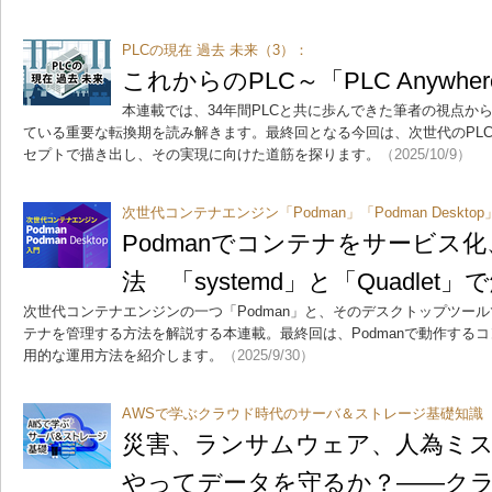
PLCの現在 過去 未来（3）：
これからのPLC～「PLC Anywh
本連載では、34年間PLCと共に歩んできた筆者の視点から
ている重要な転換期を読み解きます。最終回となる今回は、次世代のPLC像を「
セプトで描き出し、その実現に向けた道筋を探ります。
（2025/10/9）
次世代コンテナエンジン「Podman」「Podman Deskt
Podmanでコンテナをサービス
法 「systemd」と「Quadlet」
次世代コンテナエンジンの一つ「Podman」と、そのデスクトップツールである
テナを管理する方法を解説する本連載。最終回は、Podmanで動作する
用的な運用方法を紹介します。
（2025/9/30）
AWSで学ぶクラウド時代のサーバ＆ストレージ基礎知識
災害、ランサムウェア、人為ミ
やってデータを守るか？――ク