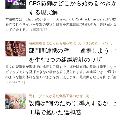
CPS防御はどこから始めるべき
する現実解
本連載では、Clarotyのレポート「Analyzing CPS Attack Trend
を直接狙うサイバー攻撃の現状と対策を連載形式で解説する。最終回とな
いて紹介する。
（2026/7/27）
海外駐在員になったら知ってほしい「3つの壁」（4）：
部門間連携の壁 「連携しよう」
を生む3つの組織設計のワザ
多くの製造業が海外での成長を目指す中、海外駐在員の役割は重要にな
ギャップで力を発揮できない場合も多く見られます。本連載では、HR視
のような協力体制を築くべきかをお伝えします。最終回となる今回は「
（2026/7/14）
元トヨタ生技が見た食品工場のなぜ（3）：
設備は“何のため”に導入するか
工場で抱いた違和感