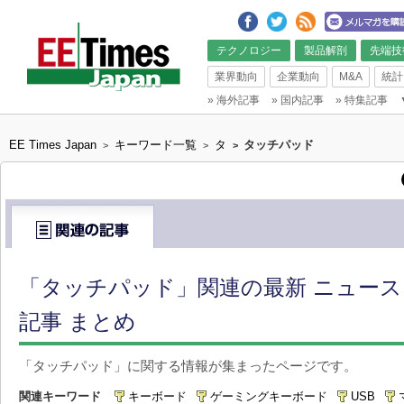
テクノロジー
製品解剖
先端技
業界動向
企業動向
M&A
統計
»
海外記事
»
国内記事
»
特集記事
EE Times Japan
キーワード一覧
タ
タッチパッド
>
>
>
「タッチパッド」関連の最新 ニュー
記事 まとめ
「タッチパッド」に関する情報が集まったページです。
関連キーワード
キーボード
ゲーミングキーボード
USB