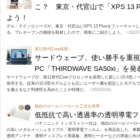
こ？ 東京・代官山で「XPS 13 
よう！
デル・テクノロジーズが、東京・代官山にXPS 13 Plusをフィーチャ
る。プレオープンの模様を取材したので、簡単にご紹介しよう。
（2022/
第11世代Core採用：
サードウェーブ、使い勝手を重視し
PC「THIRDWAVE SA50xi」を発
サードウェーブが、第11世代Coreプロセッサを採用した新しい15.6型ノートPC
発売する。従来の15.6型モデルよりも広いユーザー層を想定したモデル
を備えるなど利便性を高めたことが特徴だ。
（2022/5/19）
独自のロールツーロール工法を採用：
低抵抗で高い透過率の透明導電フ
パナソニック インダストリー社は、独自のロールツーロ
の高いメタルメッシュタイプの「透明導電フィルム」を商品化した。車
透明アンテナ、透明ディスプレイ用基板、透明ヒーターなどの用途に向