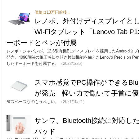
価格は13万円前後：
レノボ、外付けディスプレイとして
Wi-Fiタブレット「Lenovo Tab 
ーボードとペンが付属
レノボ・ジャパンが、12.6型有機ELディスプレイを採用したAndroidタブレット「
発売。4096段階の筆圧感知や傾き検知機能を備えたLenovo Precision
したキーボードを付属する。
（2022/1/25）
スマホ感覚でPC操作ができるBlue
が発売 軽い力で動いて手首に
省スペースなのもうれしい。
（2021/10/21）
サンワ、Bluetooth接続に対応
パッド