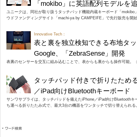
「mokibo」に英語配列モデルを
ユニークは、同社が取り扱うタッチパッド機能内蔵キーボード「mokib
ウドファンディングサイト「machi-ya by CAMPEIFE」で先行販売を開
Innovative Tech：
表と裏を独立検知できる布地タ
Google、「ZebraSense」開発
表裏のセンサーを交互に組み込むことで、表からも裏からも操作可能。
（
タッチパッド付きで折りたためる 
／iPad向けBluetoothキーボード
サンワサプライは、タッチパッドを備えたiPhone／iPad向けBluetoo
ち運べる折りたたみ式で、最大3台の機器をワンタッチで切り替えられる