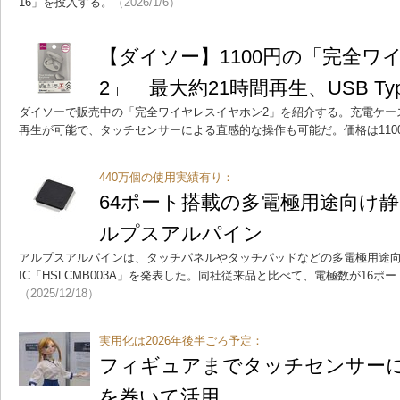
16」を投入する。
（2026/1/6）
【ダイソー】1100円の「完全ワ
2」 最大約21時間再生、USB Ty
ダイソーで販売中の「完全ワイヤレスイヤホン2」を紹介する。充電ケー
再生が可能で、タッチセンサーによる直感的な操作も可能だ。価格は110
440万個の使用実績有り：
64ポート搭載の多電極用途向け静
ルプスアルパイン
アルプスアルパインは、タッチパネルやタッチパッドなどの多電極用途
IC「HSLCMB003A」を発表した。同社従来品と比べて、電極数が16ポ
（2025/12/18）
実用化は2026年後半ごろ予定：
フィギュアまでタッチセンサーに J
を巻いて活用