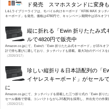
ド発売 スマホスタンドに変身
L＆Lライブリーライフは、モバイル向けキーボード「KF86 MAX タッ
キーボード」を発売。価格は4780円で、キャンペーン期間中は15％オフ
縦に折れる「Ewin 折りたたみ
ルで4820円で販売中
Amazon.co.jpにて、Ewinの「Ewin 折りたたみ式キーボード」が1
計で持ち運びに適しており、タッチパッドも搭載。最大3台のデバイスを
（2026/3/17）
珍しい縦折り＆日本語配列の「Ew
イヤレスキーボード」がセールで2
に
Amazon.co.jpにて、タッチパッドを搭載した三つ折り式の「Ewin 
セール価格で登場。コンパクトながらJIS配列を採用し、外出先での作
（2026/2/13）