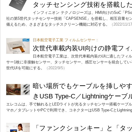
タッチセンシング技術を搭載したH
インフィニオン テクノロジーズは、HMI向けのSoC「PSoC
社の第5世代タッチセンサー技術「CAPSENSE」を搭載し、相互容量
備えるため、さまざまなタッチスクリーン機能に対応する。
（2022/11/1
日本航空電子工業 フィルムセンサー：
次世代車載内装UI向けの静電フ
日本航空電子工業は、次世代車載内装のUIに適したフィ
サー1枚に非接触センサー、タッチセンサー、感圧センサーを統合してい
世代UIを可能にする。
（2022/9/5）
暗い場所でもケーブルを挿しやす
きUSB Type-C／Lightningケーブ
エレコムは、手で触れるとLEDライトが光るタッチセンサー搭載ケーブルを発
マホ／タブレットやPCで利用でき、コネクターはUSB Type-CとLightnin
「ファンクションキー」と「タ