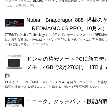
サンワサプライは、Bluetoothワイヤレス接続に対応した小型タッチパッド「
した。
（2021/10/20）
Nubia、Snapdragon 888+
「REDMAGIC 6S PRO」10月
ZTE傘下のNubia Technologyは、10月末頃にゲーミングスマホ「REDM
始。透明な背面カバーにはマッピング可能なタッチパッドエリアを搭載し、
ートに対応する。
（2021/9/30）
ドンキの格安ノートPCに新モデ
メモリ4GBで3万2780円 1TB
能
PPIHがノートPC「MUGA ストイックPC4」を発表。タッチパッドに指紋
SSDを接続できる拡張スロットも備える。価格は3万2780円（税込）。
（
ユニーク、タッチパッド機能内