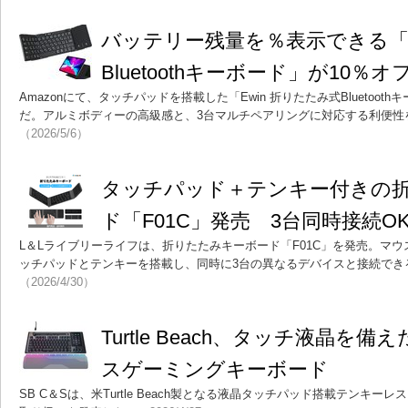
バッテリー残量を％表示できる「E
Bluetoothキーボード」が10％オ
Amazonにて、タッチパッドを搭載した「Ewin 折りたたみ式Bluetoot
だ。アルミボディーの高級感と、3台マルチペアリングに対応する利便性
（2026/5/6）
タッチパッド＋テンキー付きの
ド「F01C」発売 3台同時接続O
L＆Lライブリーライフは、折りたたみキーボード「F01C」を発売。マ
ッチパッドとテンキーを搭載し、同時に3台の異なるデバイスと接続できる
（2026/4/30）
Turtle Beach、タッチ液晶を
スゲーミングキーボード
SB C＆Sは、米Turtle Beach製となる液晶タッチパッド搭載テンキー