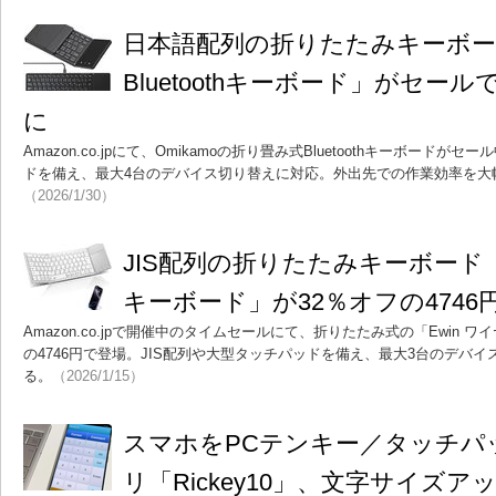
日本語配列の折りたたみキーボード「
Bluetoothキーボード」がセール
に
Amazon.co.jpにて、Omikamoの折り畳み式Bluetoothキーボードが
ドを備え、最大4台のデバイス切り替えに対応。外出先での作業効率を大
（2026/1/30）
JIS配列の折りたたみキーボード「
キーボード」が32％オフの4746
Amazon.co.jpで開催中のタイムセールにて、折りたたみ式の「Ewin 
の4746円で登場。JIS配列や大型タッチパッドを備え、最大3台のデバ
る。
（2026/1/15）
スマホをPCテンキー／タッチパ
リ「Rickey10」、文字サイズ