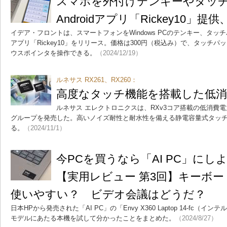
スマホを外付けテンキーやタッ
Androidアプリ「Rickey10」提供
イデア・フロントは、スマートフォンをWindows PCのテンキー、タッチパ
アプリ「Rickey10」をリリース。価格は300円（税込み）で、タッチ
ウスポインタを操作できる。
（2024/12/19）
ルネサス RX261、RX260：
高度なタッチ機能を搭載した低
ルネサス エレクトロニクスは、RXv3コア搭載の低消費電力
グループを発売した。高いノイズ耐性と耐水性を備える静電容量式タッチセ
る。
（2024/11/1）
今PCを買うなら「AI PC」に
【実用レビュー 第3回】キーボ
使いやすい？ ビデオ会議はどうだ？
日本HPから発売された「AI PC」の「Envy X360 Laptop 14-fc
モデルにあたる本機を試して分かったことをまとめた。
（2024/8/27）