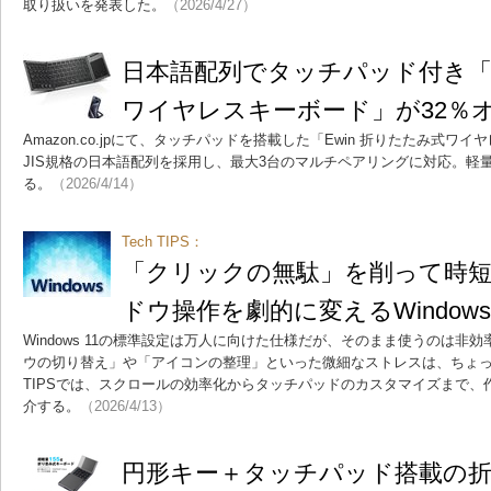
取り扱いを発表した。
（2026/4/27）
日本語配列でタッチパッド付き「E
ワイヤレスキーボード」が32％オ
Amazon.co.jpにて、タッチパッドを搭載した「Ewin 折りたたみ式
JIS規格の日本語配列を採用し、最大3台のマルチペアリングに対応。軽
る。
（2026/4/14）
Tech TIPS：
「クリックの無駄」を削って時
ドウ操作を劇的に変えるWindows 
Windows 11の標準設定は万人に向けた仕様だが、そのまま使うのは非
ウの切り替え」や「アイコンの整理」といった微細なストレスは、ちょっと
TIPSでは、スクロールの効率化からタッチパッドのカスタマイズまで、作
介する。
（2026/4/13）
円形キー＋タッチパッド搭載の