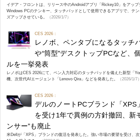
イデア・フロントは、リリース中のAndroidアプリ「Rickey10」をア
Windows PCのテンキー、タッチパッドとして使用できるアプリで、
ズアップさせている。
（2026/1/7）
CES 2026：
レノボ、ペンタブになるタッチパ
や“筒型”デスクトップPCなど、
ルを一挙発表
レノボはCES 2026にて、ペン入力対応のタッチパッドを備えた新型「Yoga 
機、次世代AIエージェント「Lenovo Qira」などを発表した。
（2026/1/7
CES 2026：
デルのノートPCブランド「XP
を受け1年で異例の方針撤回、新
ンサー”も廃止
米Dellが「XPS」ブランドの復活を発表した。強い市場の要望を受け、次世代Co