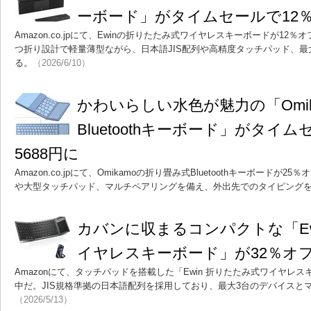
ーボード」がタイムセールで12％
Amazon.co.jpにて、Ewinの折りたたみ式ワイヤレスキーボードが12％
つ折り設計で軽量薄型ながら、日本語JIS配列や高精度タッチパッド、最
る。
（2026/6/10）
かわいらしい水色が魅力の「Omik
Bluetoothキーボード」がタイ
5688円に
Amazon.co.jpにて、Omikamoの折り畳み式Bluetoothキーボードが
や大型タッチパッド、マルチペアリングを備え、外出先でのタイピング
カバンに収まるコンパクトな「Ew
イヤレスキーボード」が32％オフ
Amazonにて、タッチパッドを搭載した「Ewin 折りたたみ式ワイヤレ
中だ。JIS規格準拠の日本語配列を採用しており、最大3台のデバイスと
（2026/5/13）