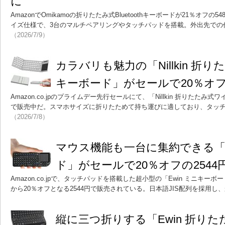
に
AmazonでOmikamoの折りたたみ式Bluetoothキーボードが21％オフの
イズ仕様で、3台のマルチペアリングやタッチパッドを搭載。外出先での
（2026/7/9）
カラバリも魅力の「Nillkin 折
キーボード」がセールで20％オフ
Amazon.co.jpのプライムデー先行セールにて、「Nillkin 折りたたみ
で販売中だ。スマホサイズに折りたためて持ち運びに適しており、タッ
（2026/7/8）
マウス機能も一台に集約できる「E
ド」がセールで20％オフの2544
Amazon.co.jpで、タッチパッドを搭載した超小型の「Ewin ミニキ
から20％オフとなる2544円で販売されている。日本語JIS配列を採用し
縦に三つ折りする「Ewin 折り