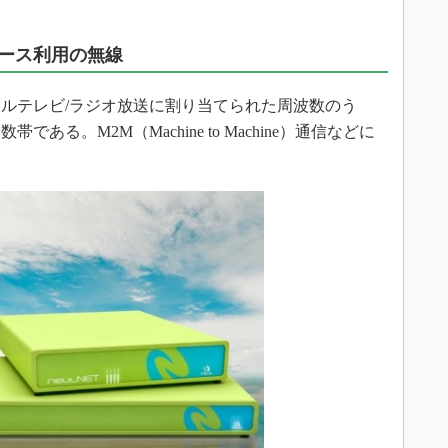
ペース利用の無線
ルテレビ/ラジオ放送に割り当てられた周波数のう
る。M2M（Machine to Machine）通信などに