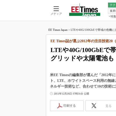
テク
業界
電池／エネル
ア
メディア
特
メ
福田昭の
LS
EE Times Japan
>
LTEや40G/100GbEで帯域の危機
福田昭の
マ
湯之上隆
EE Times誌が選ぶ2012年の注目技術2
FP
大山聡の
LTEや40G/100G
大原雄介
グリッドや太陽電池も
ック
リタイア
学漂流記
米EE Timesの編集部が選んだ「2012
世界を「
ト、LTE、ホワイトスペース利用の無
ネルギー技術など、合わせて10の技術に
踊るバズワ
Buzzwo
2011年12月26日 07時31分 公開
この10
で起こる
印刷する
見る
製品分解