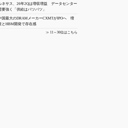
ルネサス、26年2Qは増収増益 データセンター
需要強く「供給はパツパツ」
中国最大のDRAMメーカーCXMTがIPOへ 増
産とHBM開発で存在感
≫
11～30位はこちら