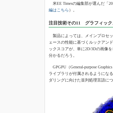
光伝送技
米EE Timesの編集部が選んだ「
編はこちら
）。
“異端児
改革、執
イノベー
注目技術その11 グラフィックス
JASA発
製品によっては、メインプロセッ
IHSア
ェースの性能に基づくルックアン
「英語に
ックスコアが、単に2D/3Dの画
ための新
分かるだろう。
GPGPU（General-purpose Gra
ライブラリが付属されるようになる
ダリングに向けた並列処理言語に