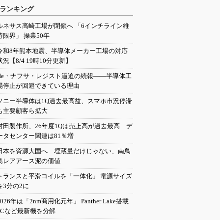
ランキング
ルネサス高崎工場が閉鎖へ 「6インチライン維
持限界」 操業50年
令和8年熊本地震、半導体メーカー工場の対応
状況【8/4 19時10分更新】
He・ナフサ・レジスト逼迫の続報――半導体工
場停止が回避できている理由
ソニー半導体は1Q過去最高益、スマホ市況停滞
も主要顧客ら拡大
村田製作所、26年度1Qは売上高が過去最高 デ
ータセンター関連は81％増
日本を資源大国へ 埋蔵量だけじゃない、南鳥
島レアアース泥の価値
トランスと平滑コイルを「一体化」 電源サイズ
を3分の2に
2026年は「2nm商用化元年」 Panther Lake搭載
PCなど最新機を分解