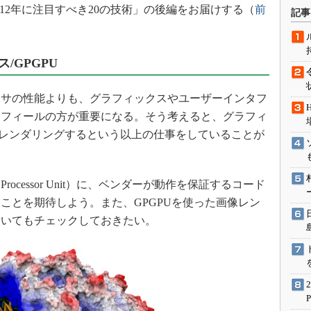
術を知る
2012年に注目すべき20の技術」の後編をお届けする（
前
記事
エンジニア”が仕掛けた社内
念の180日
ションは日本を救うのか
/GPGPU
IoT通信
サの性能よりも、グラフィックスやユーザーインタフ
ナリスト「未来展望」
ドフィールの方が重要になる。そう考えると、グラフィ
愛されないエンジニア」の
像をレンダリングするという以上の仕事をしていることが
行動論
phics Processor Unit）に、ベンダーが動作を保証するコード
ことを期待しよう。また、GPGPUを使った画像レン
ついてもチェックしておきたい。