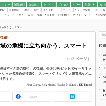
ノロジー
製品解剖
先端技術
デバイス
プロセス
パワー
部品材料
セン
動向
企業動向
統計
インタビュー
コラム
テーマ特集
カ
M&A
5G
ギー
ナログ
無線
集
ニュース
海外
国内
連載
電子版
読者登録
ホワイトペーパー
Specia
フィジカルAI
IoT・エッジコ
モリ
EXPO
Microchip情報
ストレージ通信
EE Times Japan×EDN Japan統合電
エッジAI
子版
I
SEMICON Japan
に立ち向かう、スマー...
デバイス通信
パワーエレクトロニクス
電子ブックレット
イコン
CEATEC
のナノフォーカス
0（後編）
半導体後工程
GA
EdgeTech＋
業界スコープ
bEで帯域の危機に立ち向かう、スマート
読者調査（EE Times Research）
印刷
TECHNO-FRONT
のエレ・組み込みプレイバ
カーボンニュートラル
2
人とくるま展
（1/2 ページ）
版
IoT
直前エンジニアの社会人大
電源設計（EDN Japan）
年に注目すべき20の技術」の後編。40G/100Gビット/秒イーサネッ
「
数字」で回してみよう
線といった各種通信技術や、スマートグリッドや太陽電池などエ
エレクトロニクス入門（EDN
A
Japan）
注目する。
ード ～Behind the
2
rd
[Peter Clarke, Rick Merritt, Nicolas Mokhoff，
EE Times
]
年で起こったこと、次の10年
台
こと
4
Share
で探るアジアの新トレンド