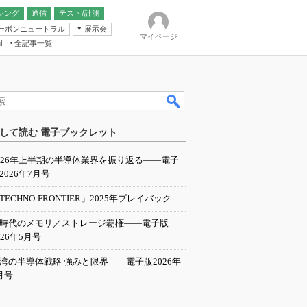
シング
通信
テスト/計測
ーボンニュートラル
展示会
マイページ
全記事一覧
l
ンピューティング
して読む 電子ブックレット
IER
026年上半期の半導体業界を振り返る――電子
2026年7月号
TECHNO-FRONTIER」2025年プレイバック
I時代のメモリ／ストレージ覇権――電子版
026年5月号
湾の半導体戦略 強みと限界――電子版2026年
月号