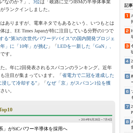
ル”なのか？」、
3位
は「岐路に立つIBMの半導体事業
術を知る
記事
」がランクインしました。
エンジニア”が仕掛けた社内
念の180日
ではありますが、電車ネタでもあるという、いつもとは
ションは日本を救うのか
EE Times Japanが特に注目している分野の1つで
IoT通信
目する“第3の次世代パワーデバイス”の国内開発プロジェ
ナリスト「未来展望」
億年」に「10年」が挑む
」「
LEDを一新した「GaN」、
愛されないエンジニア」の
メです。
行動論
た。年に2回発表されるスパコンのランキング。近年
にも注目が集まっています。「
省電力で二冠を達成した
に浸して冷却する”
」「
なぜ「京」がスパコン1位を獲
ださい。
Top10
» 2014年6月28日～7月4日
5系」がSiCパワー半導体を採用へ