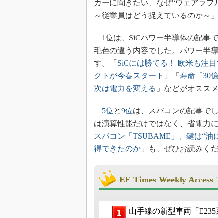
カーに聞きたい、なぜ“ウェアラブ
光伝送技
～従業員はどう捉えているのか～
“異端児
改革、執
1位は、SiCパワー半導体の記事
イノベー
毛色の違う内容でした。パワー半導体は、
JASA発
す。「
SiCには勝てる！ 欧米も注
IHSア
クトが今春スタート
」「
寿命「30
「英語に
次は電力を変える
」などがオスス
ための新
5位
と
9位
は、スパコンの記事でし
は演算性能だけではなく、省電力
スパコン「TSUBAME」、鍵は“油
得できたのか
」も、ぜひお読みく
EE Times Weekly Access 
山手線の新型車両「E23