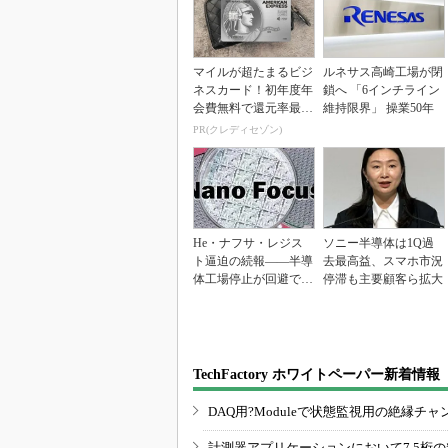
マイルが超たまるビジ
ルネサス高崎工場が閉
ネスカード！初年度年
鎖へ 「6インチライン
会費無料で還元率最大
維持限界」 操業50年
1.125%
PR(クレディセゾン)
He・ナフサ・レジス
ソニー半導体は1Q過
ト逼迫の続報――半導
去最高益、スマホ市況
体工場停止が回避でき
停滞も主要顧客ら拡大
ている理由
TechFactory ホワイトペーパー新着情報
DAQ用?Moduleで状態監視用の絶縁
計測器アプリケーションにおいて7.5桁