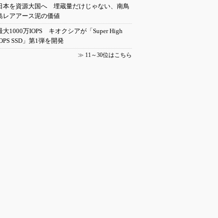
日本を資源大国へ 埋蔵量だけじゃない、南鳥
島レアアース泥の価値
最大1000万IOPS キオクシアが「Super High
IOPS SSD」第1弾を開発
≫
11～30位はこちら