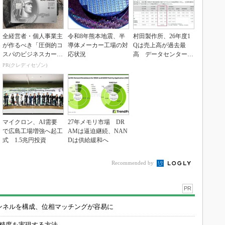
全経営者・個人事業主
令和8年熊本地震、半
村田製作所、26年度1
が作るべき「圧倒的コ
導体メーカー工場の対
Qは売上高が過去最
スパのビジネスカー
応状況
高 データセンター関
ド」
連は81％増
PR(クレディセゾン)
マイクロン、AI需要
27年メモリ市場 DR
で広島工場増強へ起工
AMは逼迫継続、NAN
式 1.5兆円投資
Dは供給緩和へ
Recommended by
PR
チャンネルを構成、位相マッチングが容易に
の精度を実現する方法