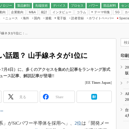
ノロジー
製品解剖
先端技術
デバイス
プロセス
パワー
部品材料
セン
動向
企業動向
統計
インタビュー
コラム
テーマ特集
カ
M&A
5G
ギー
ナログ
無線
集
ニュース
海外
国内
連載
電子版
読者登録
ホワイトペーパー
Specia
フィジカルAI
IoT・エッジコ
モリ
EXPO
Microchip情報
ストレージ通信
EE Times Japan×EDN Japan統合電
エッジAI
子版
I
SEMICON Japan
ネタが1位に：...
デバイス通信
パワーエレクトロニクス
電子ブックレット
イコン
CEATEC
のナノフォーカス
半導体後工程
GA
EdgeTech＋
業界スコープ
い話題？ 山手線ネタが1位に
読者調査（EE Times Research）
印刷
TECHNO-FRONT
のエレ・組み込みプレイバ
カーボンニュートラル
2
人とくるま展
年6月28日～7月4日）に、多くのアクセスを集めた記事をランキング形式
版
IoT
直前エンジニアの社会人大
ュース記事、解説記事が登場!!
電源設計（EDN Japan）
[
EE Times Japan
]
「
数字」で回してみよう
エレクトロニクス入門（EDN
A
Japan）
ード ～Behind the
見る
Share
2
rd
年で起こったこと、次の10年
台
バー
こと
4
で探るアジアの新トレンド
5系」がSiCパワー半導体を採用へ」、
2位
は「開発メー