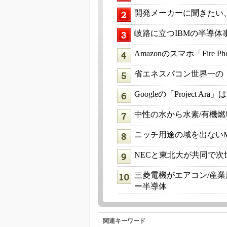
開発メーカーに聞きたい
岐路に立つIBMの半導体
Amazonのスマホ「Fir
省エネスパコン世界一の「T
Googleの「Project
中性の水から水素/有機
ニッチ用途の域を出ない
NECと東北大が共同で
三菱電機がエアコン/産
ー半導体
関連キーワード