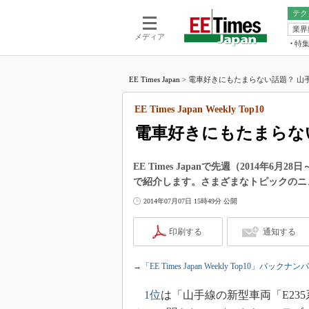
テク
業界
電池／エネル
ア
メディア
特
メ
福田昭の
LS
EE Times Japan
>
電車好きにもたまらない話題？ 山手線
福田昭の
マ
湯之上隆
EE Times Japan Weekly Top10
FP
大山聡の
電車好きにもたまらな
大原雄介
ック
EE Times Japanで先週（2014
リタイア
で紹介します。さまざまなトピックのニ
学漂流記
2014年07月07日 15時49分 公開
世界を「
踊るバズワ
印刷する
通知する
Buzzwo
この10
→
「EE Times Japan Weekly Top10」バックナン
で起こる
製品分解
1位
は「山手線の新型車両「E23