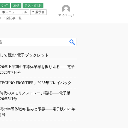
シング
通信
テスト/計測
ーボンニュートラル
展示会
マイページ
全記事一覧
l
ンピューティング
して読む 電子ブックレット
IER
026年上半期の半導体業界を振り返る――電子
2026年7月号
TECHNO-FRONTIER」2025年プレイバック
I時代のメモリ／ストレージ覇権――電子版
026年5月号
湾の半導体戦略 強みと限界――電子版2026年
月号