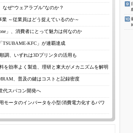
、なぜ“ウェアラブル”なのか？
事業 ～従業員はどう捉えているのか～
e Phone」、消費者にとって魅力は何なのか
SUBAME-KFC」が連覇達成
 Ara」は順調、いずれは3Dプリンタの活用も
燃料を効率よく製造、理研と東大がメカニズムを解明
MRAM、普及の鍵はコストと記録密度
次世代スパコン開発へ
業用モータのインバータを小型/消費電力化するパワ