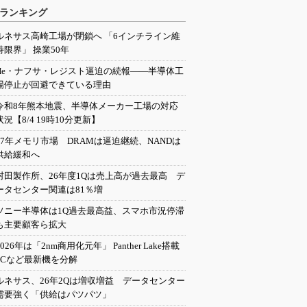
ランキング
ルネサス高崎工場が閉鎖へ 「6インチライン維
持限界」 操業50年
He・ナフサ・レジスト逼迫の続報――半導体工
場停止が回避できている理由
令和8年熊本地震、半導体メーカー工場の対応
状況【8/4 19時10分更新】
27年メモリ市場 DRAMは逼迫継続、NANDは
供給緩和へ
村田製作所、26年度1Qは売上高が過去最高 デ
ータセンター関連は81％増
ソニー半導体は1Q過去最高益、スマホ市況停滞
も主要顧客ら拡大
2026年は「2nm商用化元年」 Panther Lake搭載
PCなど最新機を分解
ルネサス、26年2Qは増収増益 データセンター
需要強く「供給はパツパツ」