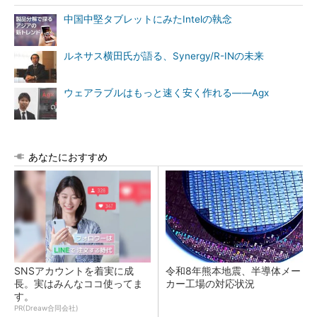
中国中堅タブレットにみたIntelの執念
ルネサス横田氏が語る、Synergy/R-INの未来
ウェアラブルはもっと速く安く作れる――Agx
あなたにおすすめ
SNSアカウントを着実に成
令和8年熊本地震、半導体メー
長。実はみんなココ使ってま
カー工場の対応状況
す。
PR(Dreaw合同会社)