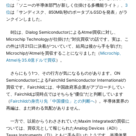
位
は「ソニーの半導体部門が新しく仕掛ける多機能ライト」、
3
位
は「サンディスク、850MB/秒のポータブルSSDを発表」がラ
ンクインしました。
8位は、Dialog SemiconductorによるAtmel買収に対し、
Microchip Technologyが仕掛けた“対抗買収”の話です。実は、こ
の件は1月21日に決着がついていて、結局は後から手を挙げた
MicrochipがAtmelを買収することになりました（
Microchip、
Atmelを35.6億ドルで買収
）。
さらにもう1つ、その行方が気になるものがあります。ON
SemiconductorによるFairchild Semiconductor Internationalの
買収です。Fairchildには、中国政府系企業がアプローチしてい
て、Fairchildは現時点ではそちらを“優位”だと判断しています
（
Fairchildの身売り先「中国優位」との判断へ
）。半導体業界の
再編は、まだ終わる気配がありません。
一方で、以前からうわさされていたMaxim Integratedの買収に
ついては、買収元として報じられたAnalog Devices（ADI）、
Texas Instruments（TI）ともに手を引いたようです。半導体業