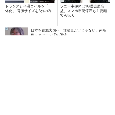
トランスと平滑コイルを「一
ソニー半導体は1Q過去最高
体化」 電源サイズを3分の2に
益、スマホ市況停滞も主要顧
客ら拡大
日本を資源大国へ 埋蔵量だけじゃない、南鳥
島レアアース泥の価値
三菱電機、第5世代SiC MOSFETの核 オン抵
抗25％減の独自構造
マイクロン、AI需要で広島工場増強へ起工式
1.5兆円投資