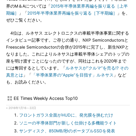
界のM＆Aについては「
2015年半導体業界再編を振り返る［上半
期編］
」「
2015年半導体業界再編を振り返る［下半期編］
」を、
ぜひご覧ください。
4位は、ルネサス エレクトロニクスの車載半導体事業に関する
インタビュー記事です。ご存じの通り、NXP Semiconductorsと
Freescale Semiconductorの合併が2015年に完了し、新生NXPと
なりました。これによりルネサスは車載半導体シェアのトップの
座を明け渡すことになったのですが、同社はこれを2020年まで
には奪回するとしています。「
ルネサスが“クルマ”を売る!? その
真意とは
」「
「半導体業界の“Apple”を目指す」ルネサス
」など
も、お読みください。
EE Times Weekly Access Top10
» 2016年1月16～22日
フロントガラス全面がHUDに、発光膜を挟むだけ
ソニーの半導体部門が新しく仕掛ける多機能ライト
サンディスク、850MB/秒のポータブルSSDを発表