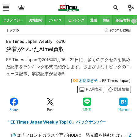
テクノロジー
先端技術
デバイス
センシング
通信
無線
部品/材料
トップ10
2016年1月26日
EE Times Japan Weekly Top10
決着がついたAtmel買収
EE Times Japanで2016年1月16～22日に、多くのアクセスを集め
た記事をランキング形式で紹介します。さまざまなトピックのニ
ュース記事、解説記事が登場!!
[
村尾麻悠子
，EE Times Japan]
PC用表示
関連情報
Share
Post
LINE
Hatena
「EE Times Japan Weekly Top10」バックナンバー
1位
は「フロントガラス全面がHUDに、発光膜を挟むだけ」、
2