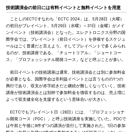
技術講演会の前日には有料イベントと無料イベントを用意
ことしのECTCすなわち「ECTC 2024」は、5月28日（火曜）
の初日がプレイベント、5月29日（水曜）～31日（金曜）がメイ
ンイベント（技術講演会）となった。エレクトロニクス分野の国
際学会では、プレイベント（前日イベント）を併催するスケジュ
ールはごく普通だと言えよう。そしてプレイベントで多くみられ
るのが、技術講座である。「チュートリアル」「ショートコー
ス」「プロフェッショナル開発コース」などと呼ぶことが多い。
前日イベントの技術講座は通常、技術講演会とは別に参加料金
が必要となる。国際学会は非利益イベントとは言うものの1つの
興行であり、収支が赤字続きだと継続が難しくなっていく。技術
講座が技術講演会とは別枠で参加料金を徴収するのは、売上増に
よって収支健全化を支援するという意味合いが大きい。
ECTCでもプレイベント日（28日）には、「プロフェッショナ
ル開発コース（PDC）」と呼ぶ技術講座を実施していた。PDCで
は午前と午後に8件ずつの講演が並行して実施された。1日の参加