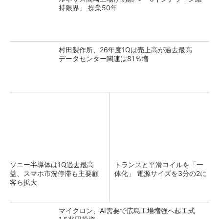
持限界」 操業50年
村田製作所、26年度1Qは売上高が過去最高
データセンター関連は81％増
ソニー半導体は1Q過去最高
トランスと平滑コイルを「一
益、スマホ市況停滞も主要顧
体化」 電源サイズを3分の2に
客ら拡大
マイクロン、AI需要で広島工場増強へ起工式