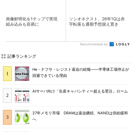
画像鮮明化を1チップで実現
ソシオネクスト、26年1Qは赤
組み込みも容易に
字転落も通期予想据え置き
Recommended by
記事ランキング
He・ナフサ・レジスト逼迫の続報――半導体工場停止が
回避できている理由
AIサーバ向け「生産キャパシティー超える受注」ローム
27年メモリ市場 DRAMは逼迫継続、NANDは供給緩和
へ