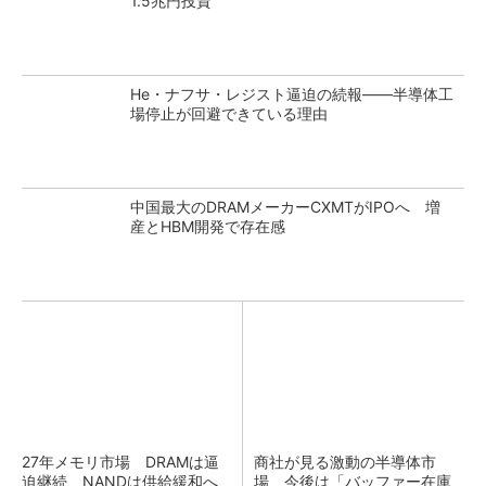
1.5兆円投資
He・ナフサ・レジスト逼迫の続報――半導体工
場停止が回避できている理由
中国最大のDRAMメーカーCXMTがIPOへ 増
産とHBM開発で存在感
27年メモリ市場 DRAMは逼
商社が見る激動の半導体市
迫継続、NANDは供給緩和へ
場 今後は「バッファー在庫