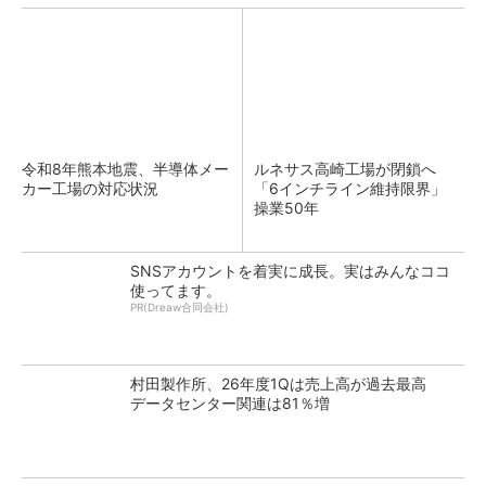
令和8年熊本地震、半導体メー
ルネサス高崎工場が閉鎖へ
カー工場の対応状況
「6インチライン維持限界」
操業50年
SNSアカウントを着実に成長。実はみんなココ
使ってます。
PR(Dreaw合同会社)
村田製作所、26年度1Qは売上高が過去最高
データセンター関連は81％増