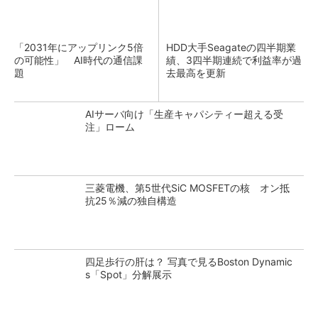
「2031年にアップリンク5倍
HDD大手Seagateの四半期業
の可能性」 AI時代の通信課
績、3四半期連続で利益率が過
題
去最高を更新
AIサーバ向け「生産キャパシティー超える受
注」ローム
三菱電機、第5世代SiC MOSFETの核 オン抵
抗25％減の独自構造
四足歩行の肝は？ 写真で見るBoston Dynamic
s「Spot」分解展示