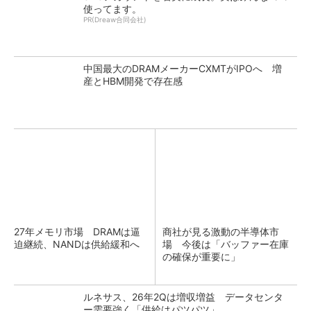
使ってます。
PR(Dreaw合同会社)
中国最大のDRAMメーカーCXMTがIPOへ 増
産とHBM開発で存在感
27年メモリ市場 DRAMは逼
商社が見る激動の半導体市
迫継続、NANDは供給緩和へ
場 今後は「バッファー在庫
の確保が重要に」
ルネサス、26年2Qは増収増益 データセンタ
ー需要強く「供給はパツパツ」