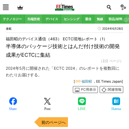
テクノロジー
先端技術
デバイス
センシング
通信
無線
部品/材料
連載
2024年6月28日
福田昭のデバイス通信（463） ECTC現地レポート（1）
半導体のパッケージ技術とはんだ付け技術の開発
成果がECTCに集結
（2/2 ページ）
2024年5月に開催された「ECTC 2024」のレポートを複数回に
わたりお届けする。
[
福田昭
，EE Times Japan]
PC用表示
関連情報
Share
Post
LINE
Hatena
前のページへ