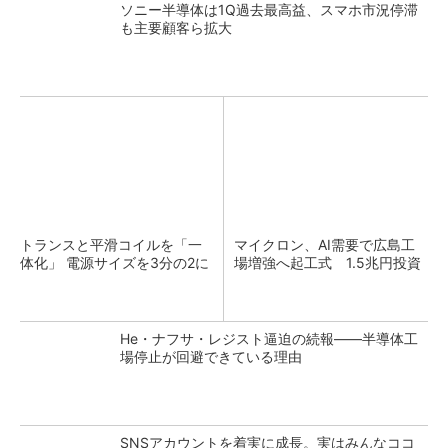
ソニー半導体は1Q過去最高益、スマホ市況停滞
も主要顧客ら拡大
トランスと平滑コイルを「一
マイクロン、AI需要で広島工
体化」 電源サイズを3分の2に
場増強へ起工式 1.5兆円投資
He・ナフサ・レジスト逼迫の続報――半導体工
場停止が回避できている理由
SNSアカウントを着実に成長。実はみんなココ