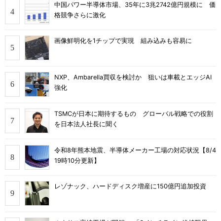
中国パワー半導体市場、35年に3兆2742億円規模に 価
格競争さらに激化
画像鮮明化を1チップで実現 組み込みも容易に
NXP、Ambarella買収を検討か 狙いは車載とエッジAI
強化
TSMCが日本に期待するもの グローバル戦略での役割
を日本法人社長に聞く
令和8年熊本地震、半導体メーカー工場の対応状況【8/4
19時10分更新】
レゾナック、ハードディスク増産に150億円追加投資