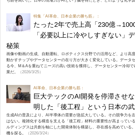
ち筋を聞いた。日本の現場力がAIという脳を得たとき、どのような化学
特集「AI革命、日本企業の勝ち筋」：
たった2年で売上高「230億→10
「必要以上に冷やしすぎない」
秘策
画像や動画の生成、自動運転、ロボティクス分野での活用など、より高
動かすチップやデータセンターの在り方が大きく変化している。データ
る今、M＆Aを重ねてニーズの高い技術を獲得し、データセンター冷却で
業だ。
（2026/3/25）
AI革命、日本企業の勝ち筋：
巨大テックのAI開発を停滞させ
明した「後工程」という日本の武
生成AIの普及により、AI半導体の需要が急拡大している。その競争力を
はない。複雑化する構造を支える「後工程」材料の重要性が高まってい
ルディングスは共創を軸にした開発体制を構築し、存在感を高めている
機を探る。
（2026/3/24）