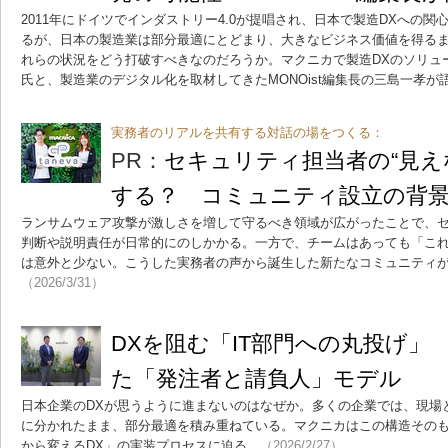
2011年にドイツでインダストリー4.0が提唱され、日本で製造DXへの関
るが、日本の製造業は部分最適にとどまり、大きなビジネス価値を得る
れらの状況をどう打破すべきなのだろうか。マクニカで製造DXのソリュ
氏と、製造業のデジタル化を取材してきたMONOist編集長の三島一孝が
実務者のリアルを共有する対話の場をつくる：
PR：
セキュリティ担当者の“見え
する？ コミュニティ設立の背
ランサムウェア攻撃が激しさを増して守るべき領域が広がったことで、
判断や説明責任が日常的にのしかかる。一方で、チームはあっても「こ
は意外と少ない。こうした実務者の声から誕生した新たなコミュニティ
（2026/3/31）
DXを阻む「IT部門への丸投げ」
た「発注者と請負人」モデル
日本企業のDXが思うように進まないのはなぜか。多くの企業では、現場
に分かれたまま、部分最適を積み重ねている。マクニカはこの構造その
から変えるDX」の実装プロセスに迫る。
（2026/2/27）