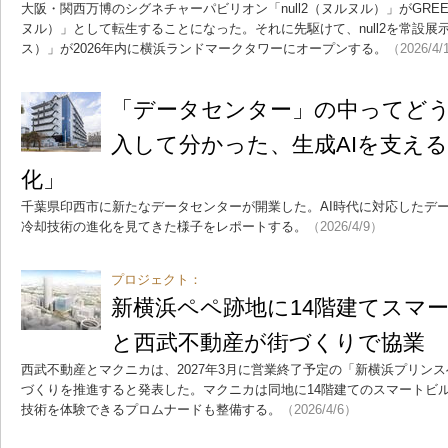
大阪・関西万博のシグネチャーパビリオン「null2（ヌルヌル）」がGREEN×EX
ヌル）」として転生することになった。それに先駆けて、null2を常設展示化
ス）」が2026年内に横浜ランドマークタワーにオープンする。
（2026/4/
「データセンター」の中ってど
入して分かった、生成AIを支え
化」
千葉県印西市に新たなデータセンターが開業した。AI時代に対応したデ
冷却技術の進化を見てきた様子をレポートする。
（2026/4/9）
プロジェクト：
新横浜ペペ跡地に14階建てスマ
と西武不動産が街づくりで協業
西武不動産とマクニカは、2027年3月に営業終了予定の「新横浜プリン
づくりを推進すると発表した。マクニカは同地に14階建てのスマートビ
技術を体験できるプロムナードも整備する。
（2026/4/6）