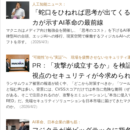
人工知能ニュース：
「蛇口をひねれば思考が出てく
カが示すAI革命の最前線
マクニカはメディア向け勉強会を開催し、「思考のコスト」を下げるAI
律型AIの台頭、エッジAIへの移行、現実空間で稼働するフィジカルAIへ
フトを示す。
（2026/4/3）
“可能性”から“実証”へ 現場を疲弊させないセキュリティ
PR：
「攻撃が成立するか」を検証
視点のセキュリティが今求めら
ランサムウェア被害の報道が続く中、「どこから対策すべきか」「ツー
と悩む声は多い。背景には、CVSSスコアだけでは本当に危険な脆弱（
がある。そこで注目されるのが、攻撃をエミュレーションし“本当に侵入でき
RED」だ。先端セキュリティソリューションを日本市場に届けてきたマ
のか。
（2026/4/2）
AI革命、日本企業の勝ち筋：