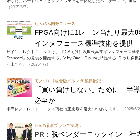
始した。ハードウェアとソフトウェアを一体化したパッケージで、迅速
（2025/8/7）
組み込み開発ニュース：
FPGA向けに1レーン当たり最大8
インタフェース標準技術を提供
ザインエレクトロニクスは、FPGA向けに次世代高速インタフェース標準技術「V-
Standard」の提供を開始する。V-by-One HS plusに準拠するLSI
向上する。
（2025/7/7）
モノづくり総合版メルマガ 編集後記：
「買い負けしない」ために 半導
必至か
半導体／エレクトロニクス商社は正念場を迎えつつあります。
（2025/6/
Boxの最新プランで実現：
PR：
脱ベンダーロックイン 社