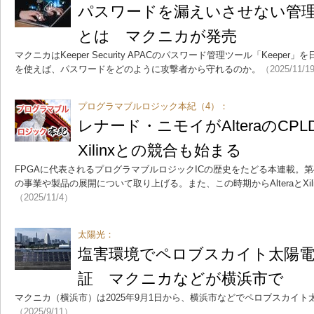
パスワードを漏えいさせない管理ツ
とは マクニカが発売
マクニカはKeeper Security APACのパスワード管理ツール「Keeper
を使えば、パスワードをどのように攻撃者から守れるのか。
（2025/11/1
プログラマブルロジック本紀（4）：
レナード・ニモイがAlteraのCP
Xilinxとの競合も始まる
FPGAに代表されるプログラマブルロジックICの歴史をたどる本連載。第4回
の事業や製品の展開について取り上げる。また、この時期からAlteraとXil
（2025/11/4）
太陽光：
塩害環境でペロブスカイト太陽電
証 マクニカなどが横浜市で
マクニカ（横浜市）は2025年9月1日から、横浜市などでペロブスカイ
（2025/9/11）