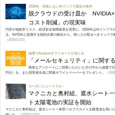
2026年、失敗しないAIインフラ選定の条件
脱クラウドの受け皿か NVIDIA
コスト削減」の現実味
円安や地政学リスク、経済安全保障政策を背景に、2026年はAIインフ
る。NVIDIAと提携する国内企業の動向から、情シスが取るべきインフ
（2026/1/23）
抽選でAmazonギフトカードが当たる
「メールセキュリティ」に関す
簡単なアンケートにご回答いただいた方の中から抽選で10名に
円分）を、また回答者全員に関連ホワイトペーパーをプレゼント。
（202
カーボンニュートラル：
マクニカと奥村組、遮水シート
ト太陽電池の実証を開始
マクニカと奥村組は、遮水シート一体型ペロブスカイト太陽電池を用い
始した。
（2025/12/18）