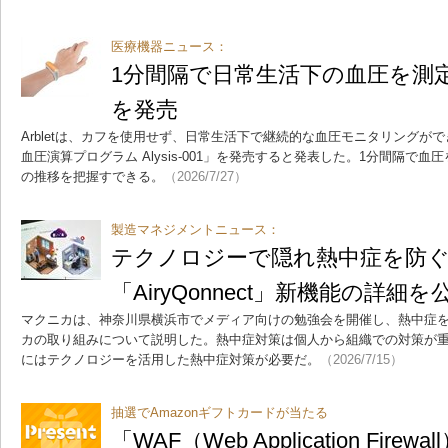
医療機器ニュース：
1分間隔で日常生活下の血圧を測
を発売
Arbletは、カフを使用せず、日常生活下で継続的な血圧モニタリングができ
血圧演算プログラム Alysis-001」を発売すると発表した。1分間隔で
の推移を把握すできる。
（2026/7/27）
製造マネジメントニュース：
テクノロジーで隠れ熱中症を防
「AiryQonnect」新機能の詳細を
マクニカは、神奈川県横浜市でメディア向けの勉強会を開催し、熱中症
カの取り組みについて説明した。熱中症対策は個人から組織での対策が
にはテクノロジーを活用した熱中症対策が必要だ。
（2026/7/15）
抽選でAmazonギフトカードが当たる
「WAF（Web Application Fir