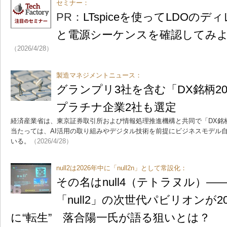
セミナー：
PR：
LTspiceを使ってLDOの
と電源シーケンスを確認してみ
（2026/4/28）
製造マネジメントニュース：
グランプリ3社を含む「DX銘柄20
プラチナ企業2社も選定
経済産業省は、東京証券取引所および情報処理推進機構と共同で「DX銘柄2
当たっては、AI活用の取り組みやデジタル技術を前提にビジネスモデル
いる。
（2026/4/28）
null2は2026年中に「null2n」として常設化：
その名はnull4（テトラヌル）
「null2」の次世代パビリオンが2
に“転生” 落合陽一氏が語る狙いとは？