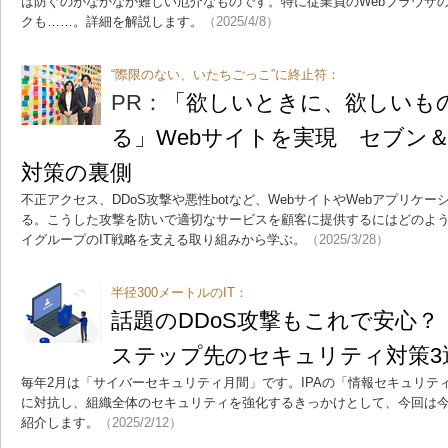
は防ぐのがなかなか難しい厄介なものです。特に従業員のWebブラウザ
クも……。詳細を解説します。
（2025/4/8）
“際限のない、いたちごっこ”に終止符：
PR：
「欲しいときに、欲しいも
る」Webサイトを実現 セブン＆
対策の裏側
不正アクセス、DDoS攻撃や悪性botなど、WebサイトやWebアプリケ
る。こうした攻撃を防いで適切なサービスを顧客に提供するにはどのよ
イグループのIT戦略を支える取り組みから学ぶ。
（2025/3/28）
半径300メートルのIT：
話題のDDoS攻撃もこれで安心
ステップ先のセキュリティ対策3
毎年2月は「サイバーセキュリティ月間」です。IPAの「情報セキュリテ
に対抗し、組織全体のセキュリティを強化するきっかけとして、今回は今
紹介します。
（2025/2/12）