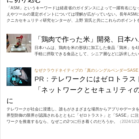
「ASM」というキーワードは経産省のガイダンスによって一躍有名にな
えやツールの選定ポイントについては理解が広がっていない。長年ASM
クニカセキュリティ研究センターが、上野 宣氏と共にこれらのポイント
「鶏肉で作った米」開発、日本ハ
日本ハムは、鶏肉を米の形状に加工した食品「鶏米」を4
手軽に摂取できる食品として、シニア層などに訴求した
なぜクラウドネイティブの「真のシングルベンダーSAS
PR：
テレワークにはゼロトラスト
「ネットワークとセキュリティ
に
テレワークが社会に浸透し、誰もがさまざまな場所からアプリやデータ
界型防御の限界が認識されるとともに「ゼロトラスト」と「SASE」に
ワークを推進するなら、なぜこの2つに行き着くのだろうか。
（2024/12/