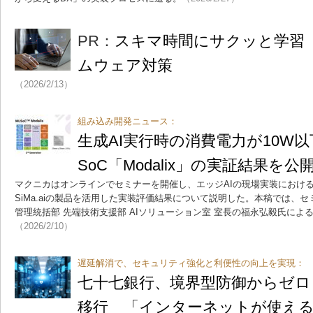
PR：
スキマ時間にサクッと学習
ムウェア対策
（2026/2/13）
組み込み開発ニュース：
生成AI実行時の消費電力が10W以下に
SoC「Modalix」の実証結果を公
マクニカはオンラインでセミナーを開催し、エッジAIの現場実装における
SiMa.aiの製品を活用した実装評価結果について説明した。本稿では、
管理統括部 先端技術支援部 AIソリューション室 室長の福永弘毅氏によ
（2026/2/10）
遅延解消で、セキュリティ強化と利便性の向上を実現：
七十七銀行、境界型防御からゼ
移行 「インターネットが使え