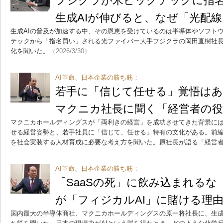
フジクラが米ビッグテックに指
生成AIが伸びると、なぜ「光配
生成AIの普及が加速する中、その恩恵を受けているのは半導体やソフト
テックから「指名買い」される光ファイバー大手フジクラの岡田直樹社長
化を聞いた。
（2026/3/30）
AI革命、日本企業の勝ち筋：
若手に「信じて任せる」覚悟はあ
マクニカ社長に聞く「経営者の役
マクニカホールディングスが「両利きの経営」を成功させてきた背景に
せる経営姿勢と、若手社員に「信じて、任せる」特有の文化がある。前
を社会実装する人材育成に必要な考え方を聞いた。原社長が語る「経営者
AI革命、日本企業の勝ち筋：
「SaaSの死」に飲み込まれるな
が「フィジカルAI」に賭ける理
国内最大の半導体商社、マクニカホールディングスの原一将社長に、生成