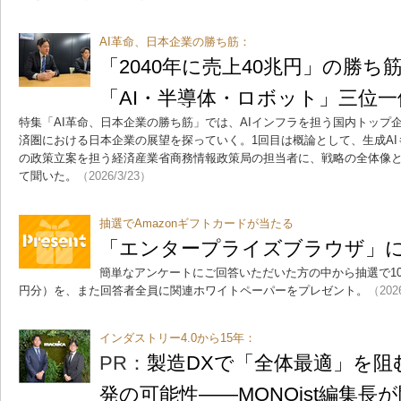
AI革命、日本企業の勝ち筋：
「2040年に売上40兆円」の勝
「AI・半導体・ロボット」三位
特集「AI革命、日本企業の勝ち筋」では、AIインフラを担う国内トップ
済圏における日本企業の展望を探っていく。1回目は概論として、生成A
の政策立案を担う経済産業省商務情報政策局の担当者に、戦略の全体像
て聞いた。
（2026/3/23）
抽選でAmazonギフトカードが当たる
「エンタープライズブラウザ」
簡単なアンケートにご回答いただいた方の中から抽選で10名に
円分）を、また回答者全員に関連ホワイトペーパーをプレゼント。
（202
インダストリー4.0から15年：
PR：
製造DXで「全体最適」を阻
発の可能性――MONOist編集長