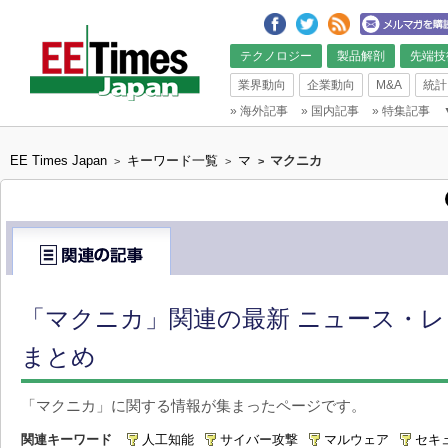
テクノロジー
製品解剖
先端技
業界動向
企業動向
M&A
統計
»
海外記事
»
国内記事
»
特集記事
EE Times Japan
キーワード一覧
マ
マクニカ
>
>
>
「マクニカ」関連の最新 ニュース・レ
まとめ
「マクニカ」に関する情報が集まったページです。
関連キーワード
人工知能
サイバー攻撃
マルウェア
セキ