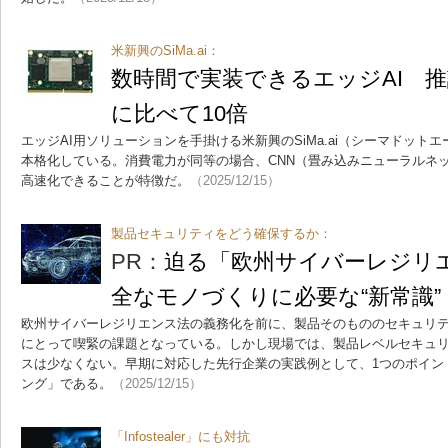
米新興のSiMa.ai：
数時間で実装できるエッジAI 推論
に比べて10倍
エッジAI用ソリューションを手掛ける米新興のSiMa.ai（シーマドット
本格化している。消費電力が同等の場合、CNN（畳み込みニューラルネッ
高速化できることが特徴だ。
（2025/12/15）
製品セキュリティをどう確保するか：
PR：
迫る「欧州サイバーレジリ
全なモノづくりに必要な“新常識”
欧州サイバーレジリエンス法の義務化を前に、製品そのもののセキュリ
にとって喫緊の課題となっている。しかし現場では、製品レベルセキュ
スは少なくない。早期に対応した先行企業の実践例として、1つのポイン
ング」である。
（2025/12/15）
「Infostealer」にも対抗