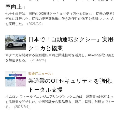
率向上」
七十七銀行は、同行のDX推進とセキュリティ強化を目的に、従来の境界
デルに移行した。従来の境界型防御に伴う利便性の低下を解消しつつ、A
を実現した。
（2026/2/9）
日本で「自動運転タクシー」実用化
クニカと協業
マクニカが開発する自動運転車両と関連技術を活用し、newmoが取り組
を加速させる。
（2026/2/4）
製造ITニュース：
製造業のOTセキュリティを強化
トータル支援
オムロン フィールドエンジニアリングとマクニカは、製造業向けOTネ
する協業を開始した。企画設計から製品導入、運用、監視、対処までト
る。
（2026/2/4）