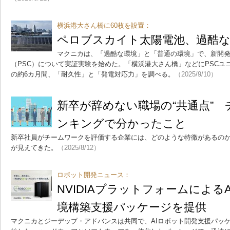
横浜港大さん橋に60枚を設置：
ペロブスカイト太陽電池、過酷な
マクニカは、「過酷な環境」と「普通の環境」で、新開
（PSC）について実証実験を始めた。「横浜港大さん橋」などにPSCユニ
の約6カ月間、「耐久性」と「発電対応力」を調べる。
（2025/9/10）
新卒が辞めない職場の“共通点”
ンキングで分かったこと
新卒社員がチームワークを評価する企業には、どのような特徴があるの
が見えてきた。
（2025/8/12）
ロボット開発ニュース：
NVIDIAプラットフォームによる
境構築支援パッケージを提供
マクニカとジーデップ・アドバンスは共同で、AIロボット開発支援パッケ