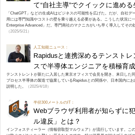
て“自社主導”でクイックに進める
「ChatGPT」などの生成AIはビジネスの可能性を広げた。だが、自社
用には専門知識やコストの壁を乗り越える必要がある。こうした状況に一
Enterprise Advanced」だ。専門商社のマクニカがいち早く導入し
（2025/5/21）
人工知能ニュース：
Rapidusと連携深めるテンスト
スで半導体エンジニアを積極育
テンストレントが新たに入居した東京オフィスで会見を開き、来日した同社
プロセス半導体の製造で協業しているRapidusとの関係や、日本国内に
説明した。
（2025/4/18）
半径300メートルのIT：
Webブラウザ利用者が知らずに
ル違反」とは？
インフォスティーラー（情報窃取型マルウェア）が流行しています。こ