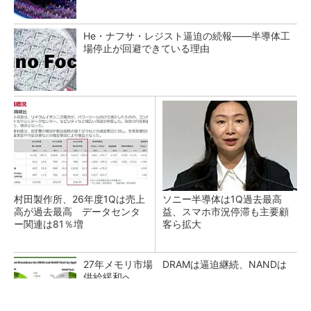
He・ナフサ・レジスト逼迫の続報――半導体工
場停止が回避できている理由
村田製作所、26年度1Qは売上
ソニー半導体は1Q過去最高
高が過去最高 データセンタ
益、スマホ市況停滞も主要顧
ー関連は81％増
客ら拡大
27年メモリ市場 DRAMは逼迫継続、NANDは
供給緩和へ