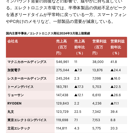
インバウンド需要の回復などの影響で、緩やかに持ち直してい
る。エレクトロニクス市場では、半導体製品の供給不足がピーク
を過ぎリードタイムが平常時に戻っている一方、スマートフォン
やPC向けのメモリなど、一部製品の需要が減衰している。
国内主要半導体／エレクトロニクス商社2024年3月期上期業績
会社名
売上高
売上高
営業利益
営業利益
（百万
前年比
（百万
前年比
円）
（％）
円）
（％）
マクニカホールディングス
546,961
11
38,000
41.8
加賀電子
275,044
▲7.9
13,876
▲24.4
レスターホールディングス
245,264
2.3
7,098
▲16.0
トーメンデバイス
183,781
▲17.3
5,703
▲22.5
リョーサン
147,438
▲12.1
6,610
▲26.6
RYODEN
129,843
2.2
4,236
▲11.1
丸文
123,729
22.5
7,342
39.4
東京エレクトロンデバイス
119,698
7.1
7,153
8.8
立花エレテック
114,811
4.3
5,775
20.3