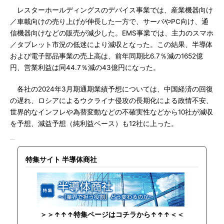
レスターホールディングスのデバイス事業では、産業機器向け
／車載向けの売り上げが伸長した一方で、サーバやPC向け、通
信機器向けなどの販売が減少した。EMS事業では、主力のスマホ
／タブレット市況の低迷により減収となった。この結果、半導体
および電子部品事業の売上高は、前年同期比6.7％減の1652億
円、営業利益は同44.7％減の43億円になった。
各社の2024年3月期通期業績予想については、中国経済の回復
の遅れ、ロシアによるウクライナ侵攻の長期化による政情不安、
世界的なインフレや為替変動などの不確実性などから10社が減収
を予想、減益予想（純利益ベース）も12社に上った。
特集サイト 半導体商社
＞＞↑↑↑特集ページはコチラから↑↑↑＜＜