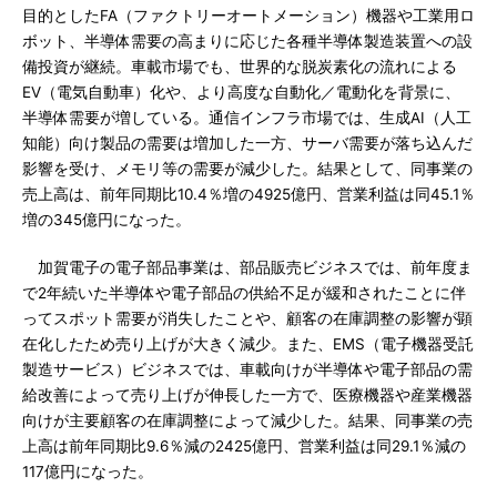
目的としたFA（ファクトリーオートメーション）機器や工業用ロ
ボット、半導体需要の高まりに応じた各種半導体製造装置への設
備投資が継続。車載市場でも、世界的な脱炭素化の流れによる
EV（電気自動車）化や、より高度な自動化／電動化を背景に、
半導体需要が増している。通信インフラ市場では、生成AI（人工
知能）向け製品の需要は増加した一方、サーバ需要が落ち込んだ
影響を受け、メモリ等の需要が減少した。結果として、同事業の
売上高は、前年同期比10.4％増の4925億円、営業利益は同45.1％
増の345億円になった。
加賀電子の電子部品事業は、部品販売ビジネスでは、前年度ま
で2年続いた半導体や電子部品の供給不足が緩和されたことに伴
ってスポット需要が消失したことや、顧客の在庫調整の影響が顕
在化したため売り上げが大きく減少。また、EMS（電子機器受託
製造サービス）ビジネスでは、車載向けが半導体や電子部品の需
給改善によって売り上げが伸長した一方で、医療機器や産業機器
向けが主要顧客の在庫調整によって減少した。結果、同事業の売
上高は前年同期比9.6％減の2425億円、営業利益は同29.1％減の
117億円になった。