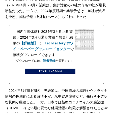
（2023年4月～9月）業績は、集計対象の21社のうち10社が増収
増益だった。一方で、2024年度通期の業績予想は、10社が減収
を予想、減益予想（純利益ベース）も12社に上った。
国内半導体商社2024年3月期上期業
績／2024年3月期通期業績予想集計結
果の
【詳細版】
は、
TechFactory ホワ
イトペーパー ダウンロードセンター
で
無料ダウンロードできます。
（ダウンロードには、
読者登録
が必要です）
2024年3月期上期の世界経済は、中国市場の減速やウクライナ
情勢の長期化による政情不安、米中貿易摩擦など、先行き不透明
な状態が継続した。一方、日本では新型コロナウイルス感染症
（COVID-19）が5類に変わり経済活動の制限が解消されたことや