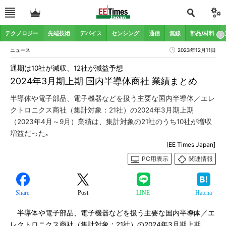
テクノロジー
先端技術
デバイス
センシング
通信
無線
部品/材料
ニュース
2023年12月11日
通期は10社が減収、12社が減益予想
2024年3月期上期 国内半導体商社 業績まとめ
半導体や電子部品、電子機器などを扱う主要な国内半導体／エレ
クトロニクス商社（集計対象：21社）の2024年3月期上期
（2023年4月～9月）業績は、集計対象の21社のうち10社が増収
増益だった｡
[EE Times Japan]
PC用表示
関連情報
Share
Post
LINE
Hatena
半導体や電子部品、電子機器などを扱う主要な国内半導体／エ
レクトロニクス商社（集計対象：21社）の2024年3月期上期