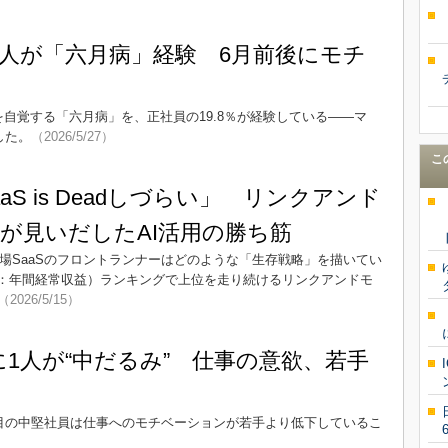
1人が「六月病」経験 6月前後にモチ
自覚する「六月病」を、正社員の19.8％が経験している――マ
した。
（2026/5/27）
こ
aS is Deadしづらい」 リンクアンド
が見いだしたAI活用の勝ち筋
国内上場SaaSのフロントランナーはどのような「生存戦略」を描いてい
 Revenue：年間経常収益）ランキングで上位を走り続けるリンクアンドモ
（2026/5/15）
に1人が“中だるみ” 仕事の意欲、若手
年目の中堅社員は仕事へのモチベーションが若手より低下しているこ