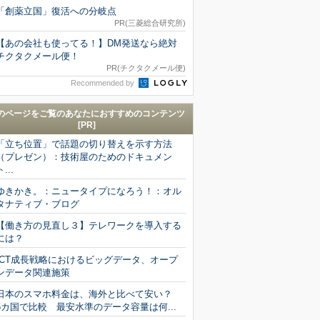
「創薬立国」復活への分岐点
PR(三菱総合研究所)
【あの会社も使ってる！】DM発送なら絶対
チクタクメール便！
PR(チクタクメール便)
Recommended by
のページをご覧のあなたにおすすめのコンテンツ
[PR]
「立ち位置」で話題の切り替えを示す方法
（プレゼン）：技術屋のためのドキュメン
ト...
ゆきかき。：ニュータイプになろう！：オル
タナティブ・ブログ
【働き方の見直し３】テレワークを導入する
には？
ICT成長戦略におけるビッグデータ、オープ
ンデータ関連施策
日本のスマホ料金は、海外と比べて安い？
6カ国で比較 最安水準のデータ容量は何...