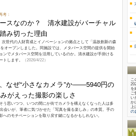
再考：
ースなのか？ 清水建設がバーチャル
踏み切った理由
月、次世代の人財育成とイノベーションの拠点として「温故創新の森
RE）をオープンしました。同施設では、メタバース空間の提供を開始
ョンでメタバース空間を活用しているのか。清水建設が手掛ける
ートします。
（2026/4/22）
こ
なぜ“小さなカメラ”か――5940円の
2
を
ご
みがえった撮影の楽しさ
い
か
そう思いつつ、いつの間にか街でカメラを構えなくなった人は多
上
との出会いが、筆者に気づかせた「写真を撮る楽しみ」の本質。手の
の
影へのモチベーションを取り戻す鍵になるかもしれない。