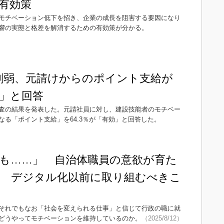
有効策
モチベーション低下を招き、企業の成長を阻害する要因になり
響の実態と格差を解消するための有効策が分かる。
割弱、元請けからのポイント支給が
」と回答
査の結果を発表した。元請社員に対し、建設技能者のモチベー
る「ポイント支給」を64.3％が「有効」と回答した。
も……」 自治体職員の意欲が育た
 デジタル化以前に取り組むべきこ
それでもなお「社会を変えられる仕事」と信じて行政の職に就
どうやってモチベーションを維持しているのか。
（2025/8/12）