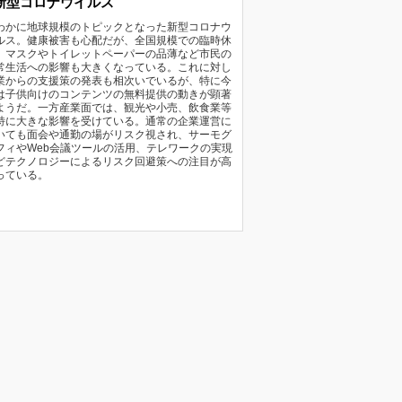
新型コロナウイルス
わかに地球規模のトピックとなった新型コロナウ
ルス。健康被害も心配だが、全国規模での臨時休
、マスクやトイレットペーパーの品薄など市民の
常生活への影響も大きくなっている。これに対し
業からの支援策の発表も相次いでいるが、特に今
は子供向けのコンテンツの無料提供の動きが顕著
ようだ。一方産業面では、観光や小売、飲食業等
特に大きな影響を受けている。通常の企業運営に
いても面会や通勤の場がリスク視され、サーモグ
フィやWeb会議ツールの活用、テレワークの実現
どテクノロジーによるリスク回避策への注目が高
っている。