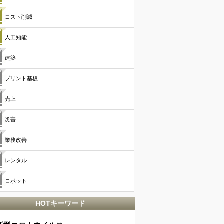
コスト削減
人工知能
建築
プリント基板
売上
災害
業務改善
レンタル
ロボット
HOTキーワード