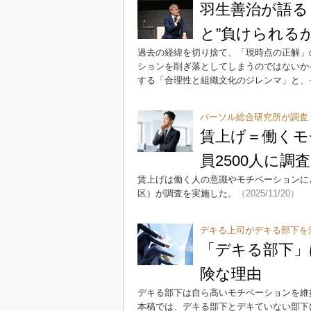
羽生善治が語る「
と”負けられる
過去の経緯を切り捨て、「現時点の正解」
ションを削ぎ落としてしまうのではないか
する「合理性と組織文化のジレンマ」と、
パーソル総合研究所が調査
賃上げ＝働くモ
員2500人に調査
賃上げは働く人の意識やモチベーションに
区）が調査を実施した。
（2025/11/20）
デキる上司がデキる部下を
「デキる部下」
険な理由
デキる部下は自ら高いモチベーションを維
本稿では、デキる部下とデキていない部下