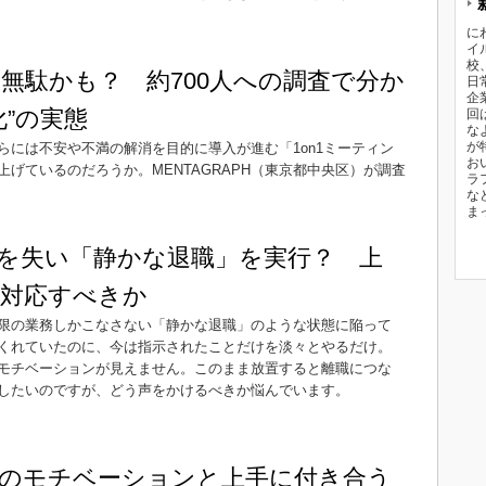
に
イ
校
は無駄かも？ 約700人への調査で分か
日
企
化”の実態
回
な
が
らには不安や不満の解消を目的に導入が進む「1on1ミーティン
お
げているのだろうか。MENTAGRAPH（東京都中央区）が調査
ラ
な
ま
を失い「静かな退職」を実行？ 上
対応すべきか
限の業務しかこなさない「静かな退職」のような状態に陥って
くれていたのに、今は指示されたことだけを淡々とやるだけ。
モチベーションが見えません。このまま放置すると離職につな
したいのですが、どう声をかけるべきか悩んでいます。
のモチベーションと上手に付き合う