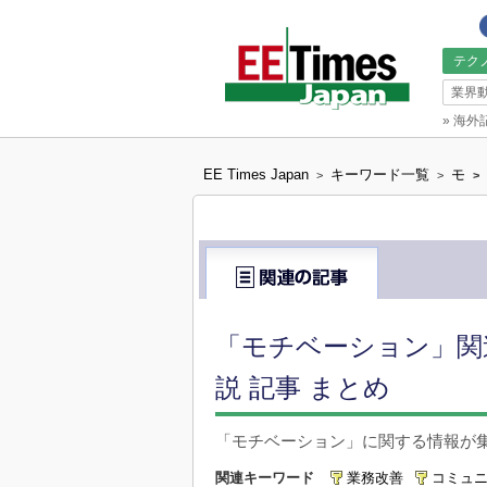
テク
業界
»
海外
EE Times Japan
キーワード一覧
モ
>
>
>
「モチベーション」関
説 記事 まとめ
「モチベーション」に関する情報が
関連キーワード
業務改善
コミュ