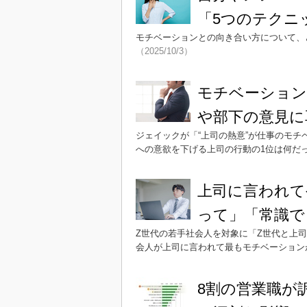
「5つのテクニ
モチベーションとの向き合い方について、
（2025/10/3）
モチベーション
や部下の意見に
ジェイックが「“上司の熱意”が仕事のモ
への意欲を下げる上司の行動の1位は何だ
上司に言われて
って」「常識で
Z世代の若手社会人を対象に「Z世代と上
会人が上司に言われて最もモチベーション
8割の営業職が