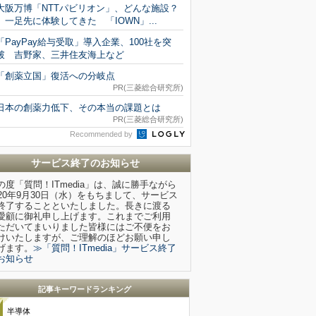
大阪万博「NTTパビリオン」、どんな施設？
一足先に体験してきた 「IOWN」...
「PayPay給与受取」導入企業、100社を突
破 吉野家、三井住友海上など
「創薬立国」復活への分岐点
PR(三菱総合研究所)
日本の創薬力低下、その本当の課題とは
PR(三菱総合研究所)
Recommended by
サービス終了のお知らせ
の度「質問！ITmedia」は、誠に勝手ながら
020年9月30日（水）をもちまして、サービス
終了することといたしました。長きに渡る
愛顧に御礼申し上げます。これまでご利用
ただいてまいりました皆様にはご不便をお
けいたしますが、ご理解のほどお願い申し
げます。
≫「質問！ITmedia」サービス終了
お知らせ
記事キーワードランキング
半導体