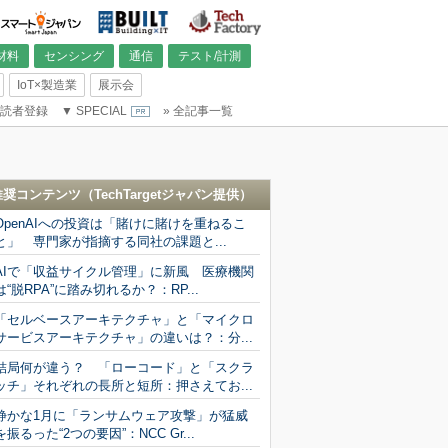
材料
センシング
通信
テスト/計測
IoT×製造業
展示会
読者登録
▼
SPECIAL
»
全記事一覧
推奨コンテンツ（
TechTargetジャパン
提供）
OpenAIへの投資は「賭けに賭けを重ねるこ
と」 専門家が指摘する同社の課題と...
AIで「収益サイクル管理」に新風 医療機関
は“脱RPA”に踏み切れるか？：RP...
「セルベースアーキテクチャ」と「マイクロ
サービスアーキテクチャ」の違いは？：分...
結局何が違う？ 「ローコード」と「スクラ
ッチ」それぞれの長所と短所：押さえてお...
静かな1月に「ランサムウェア攻撃」が猛威
を振るった“2つの要因”：NCC Gr...