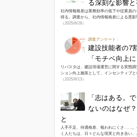
る深刻な影響と
社内情報格差は業務効率の低下や従業員の
得る。調査から、社内情報格差による悪影
（2025/8/28）
調査アンケート：
建設技能者の7
「モチベ向上に
リバスタは、建設現場運営に関する実態調
ション向上施策として、インセンティブとな
（2025/8/13）
「志はある。で
ないのはなぜ？
と
人手不足、待遇格差、報われにくさ……。
く人たちは、日々どんな現実と向き合い、