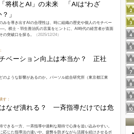
将棋とAI」の未来 「AIは“わざ
か？」
のみを導き出すAIの合理性は、時に組織の歴史や個人のモチベー
──。棋士・羽生善治氏の言葉をヒントに、AI時代の経営者が直面
その突破口を探る。
（2025/12/24）
：
チベーション向上は本当か？ 正社
どのような影響があるのか。パーソル総合研究所（東京都江東
潰す：
はなぜ潰れる？ 一斉指導だけでは危
持できる一方、一斉指導や過剰な期待で心身を追い込みやすい。
に応じた指導法の違いや、疲弊を防ぎながら活躍を続けさせるポ