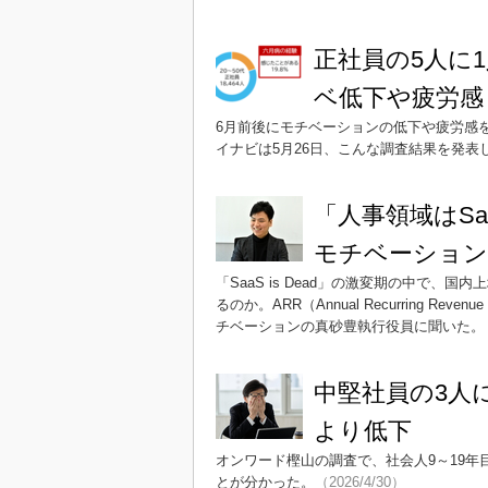
正社員の5人に
ベ低下や疲労感
6月前後にモチベーションの低下や疲労感を
イナビは5月26日、こんな調査結果を発表
「人事領域はSa
モチベーション
「SaaS is Dead」の激変期の中で、
るのか。ARR（Annual Recurring
チベーションの真砂豊執行役員に聞いた。
中堅社員の3人
より低下
オンワード樫山の調査で、社会人9～19
とが分かった。
（2026/4/30）