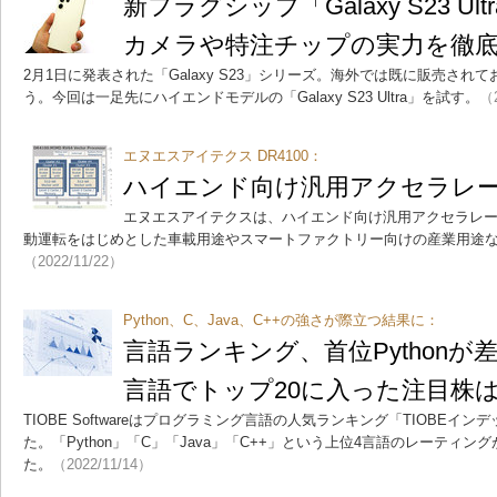
新フラグシップ「Galaxy S23 U
カメラや特注チップの実力を徹
2月1日に発表された「Galaxy S23」シリーズ。海外では既に販売さ
う。今回は一足先にハイエンドモデルの「Galaxy S23 Ultra」を試す。
（2
エヌエスアイテクス DR4100：
ハイエンド向け汎用アクセラレ
エヌエスアイテクスは、ハイエンド向け汎用アクセラレータ
動運転をはじめとした車載用途やスマートファクトリー向けの産業用途
（2022/11/22）
Python、C、Java、C++の強さが際立つ結果に：
言語ランキング、首位Python
言語でトップ20に入った注目株
TIOBE Softwareはプログラミング言語の人気ランキング「TIOBEイン
た。「Python」「C」「Java」「C++」という上位4言語のレーティ
た。
（2022/11/14）