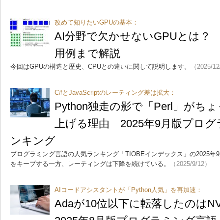
改めて知りたいGPUの基本：
AI分野で欠かせないGPUとは？
用例まで解説
今回はGPUの構造と歴史、CPUとの違いに関して説明します。
（2025/1
C#とJavaScriptのレーティング差は拡大：
Python独走の影で「Perl」が
上げる理由 2025年9月版プロ
ンキング
プログラミング言語の人気ランキング「TIOBEインデックス」の2025年9
をキープする一方、レーティングは下降を続けている。
（2025/9/12）
AIコードアシスタントが「Python人気」を再加速：
Adaが10位以下に転落したのはN