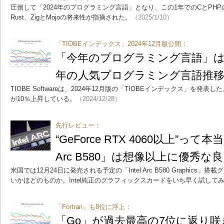
圧倒して「2024年のプログラミング言語」となり、この1年でのCとPH
Rust、ZigとMojoの将来性が指摘された。
（2025/1/10）
「TIOBEインデックス」2024年12月版公開：
「今年のプログラミング言語」はPyt
年の人気プログラミング言語推
TIOBE Softwareは、2024年12月版の「TIOBEインデックス」を発表し
が10％上昇している。
（2024/12/28）
先行レビュー：
“GeForce RTX 4060以上”って本
Arc B580」は想像以上に優秀
米国では12月24日に発売される予定の「Intel Arc B580 Graphic
いかほどのものか。Intel純正のグラフィックスカードをいち早く試して
「Fortran」も8位に浮上：
「Go」が過去最高の7位に返り