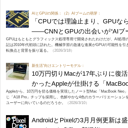
AIとGPUの関係：（2）AIブームの萌芽：
「CPUでは理論止まり、GPUな
――CNNとGPUの出会いが“AI
GPUはもともとグラフィックス処理専用で開発されたわけだが、AI処理
記は2010年代初頭に訪れた。機械学習の急速な進展がGPUの可能性を
転換点と背景を振り返る。
（2026/3/18）
新生活”向けエントリーモデル：
10万円切りMacが17年ぶりに
かったAppleが仕掛ける「MacBoo
Appleから、10万円を切る価格を実現したノート型Mac「MacBook Neo」が
じ「A18 Pro」チップを採用し、色鮮やかな4色のカラーバリエーショ
ユーザーに向いているのだろうか。
（2026/3/10）
AndroidとPixelの3月月例更新は