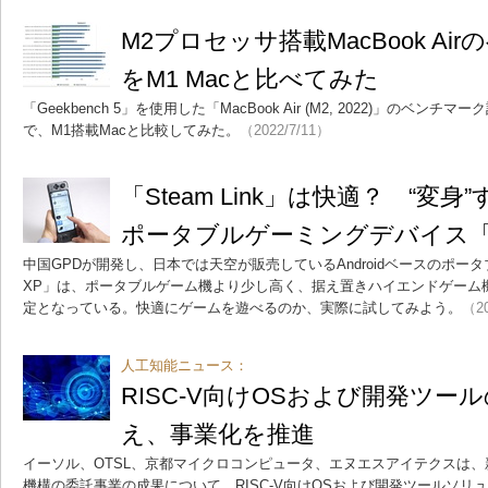
M2プロセッサ搭載MacBook A
をM1 Macと比べてみた
「Geekbench 5」を使用した「MacBook Air (M2, 2022)」のベ
で、M1搭載Macと比較してみた。
（2022/7/11）
「Steam Link」は快適？ “変身”
ポータブルゲーミングデバイス「G
中国GPDが開発し、日本では天空が販売しているAndroidベースのポー
XP」は、ポータブルゲーム機より少し高く、据え置きハイエンドゲーム
定となっている。快適にゲームを遊べるのか、実際に試してみよう。
（20
人工知能ニュース：
RISC-V向けOSおよび開発ツー
え、事業化を推進
イーソル、OTSL、京都マイクロコンピュータ、エヌエスアイテクスは
機構の委託事業の成果について、RISC-V向けOSおよび開発ツールソリ