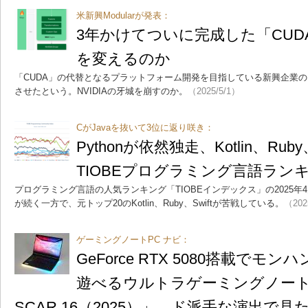
米新興Modularが発表：
3年かけてついに完成した「CUD
を変えるのか
「CUDA」の代替となるプラットフォーム開発を目指している新興企業のMo
させたという。NVIDIAの牙城を崩すのか。
（2025/5/1）
CがJavaを抜いて3位に返り咲き：
Pythonが依然独走、Kotlin、Rub
TIOBEプログラミング言語ラン
プログラミング言語の人気ランキング「TIOBEインデックス」の2025年4
が続く一方で、元トップ20のKotlin、Ruby、Swiftが苦戦している。
（202
ゲーミングノートPC ナビ：
GeForce RTX 5080搭載で
遊べるウルトラゲーミングノートPC「
SCAR 16（2025）」 ド派手な演出で見