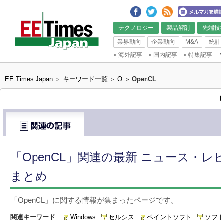
テクノロジー
製品解剖
先端技
業界動向
企業動向
M&A
統計
»
海外記事
»
国内記事
»
特集記事
EE Times Japan
キーワード一覧
O
OpenCL
>
>
>
「OpenCL」関連の最新 ニュース・レ
まとめ
「OpenCL」に関する情報が集まったページです。
関連キーワード
Windows
セルシス
ペイントソフト
ソフ