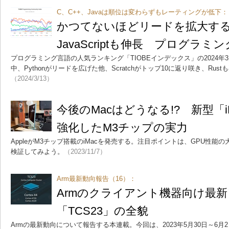
C、C++、Javaは順位は変わらずもレーティングが低下：
かつてないほどリードを拡大するPy
JavaScriptも伸長 プログラ
プログラミング言語の人気ランキング「TIOBEインデックス」の2024
中、Pythonがリードを広げた他、Scratchがトップ10に返り咲き、Rus
（2024/3/13）
今後のMacはどうなる!? 新型「i
強化したM3チップの実力
AppleがM3チップ搭載のiMacを発売する。注目ポイントは、GPU性
検証してみよう。
（2023/11/7）
Arm最新動向報告（16）：
Armのクライアント機器向け最
「TCS23」の全貌
Armの最新動向について報告する本連載。今回は、2023年5月30日～6月2