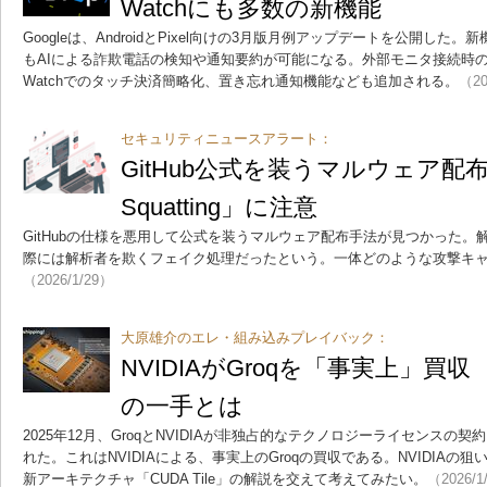
Watchにも多数の新機能
Googleは、AndroidとPixel向けの3月版月例アップデートを公開し
もAIによる詐欺電話の検知や通知要約が可能になる。外部モニタ接続時のデ
Watchでのタッチ決済簡略化、置き忘れ通知機能なども追加される。
（20
セキュリティニュースアラート：
GitHub公式を装うマルウェア配布
Squatting」に注意
GitHubの仕様を悪用して公式を装うマルウェア配布手法が見つかった。解
際には解析者を欺くフェイク処理だったという。一体どのような攻撃キ
（2026/1/29）
大原雄介のエレ・組み込みプレイバック：
NVIDIAがGroqを「事実上」買収 
の一手とは
2025年12月、GroqとNVIDIAが非独占的なテクノロジーライセンス
れた。これはNVIDIAによる、事実上のGroqの買収である。NVIDIAの
新アーキテクチャ「CUDA Tile」の解説を交えて考えてみたい。
（2026/1