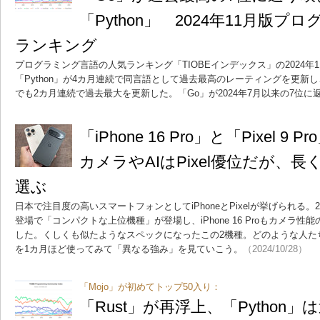
「Python」 2024年11月版
ランキング
プログラミング言語の人気ランキング「TIOBEインデックス」の2024年
「Python」が4カ月連続で同言語として過去最高のレーティングを更新し
でも2カ月連続で過去最大を更新した。「Go」が2024年7月以来の7位に
「iPhone 16 Pro」と「Pixel
カメラやAIはPixel優位だが、長く
選ぶ
日本で注目度の高いスマートフォンとしてiPhoneとPixelが挙げられる。2024年は
登場で「コンパクトな上位機種」が登場し、iPhone 16 Proもカメラ
した。くしくも似たようなスペックになったこの2機種。どのような人た
を1カ月ほど使ってみて「異なる強み」を見ていこう。
（2024/10/28）
「Mojo」が初めてトップ50入り：
「Rust」が再浮上、「Python