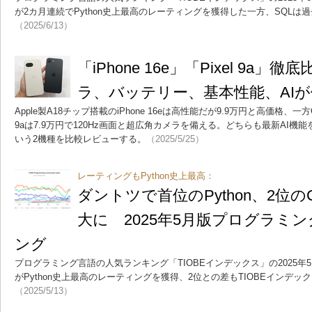
が2カ月連続でPython史上最高のレーティングを獲得した一方、SQLは
（2025/6/13）
「iPhone 16e」「Pixel 9a
ラ、バッテリー、基本性能、AI
Apple製A18チップ搭載のiPhone 16eは高性能だが9.9万円と高価格、一方Goo
9aは7.9万円で120Hz画面と超広角カメラを備える。どちらも最新AI
いう2機種を比較レビューする。
（2025/5/25）
レーティングもPython史上最高：
ダントツで首位のPython、2位
大に 2025年5月版プログラミ
ング
プログラミング言語の人気ランキング「TIOBEインデックス」の2025年5
がPython史上最高のレーティングを獲得、2位との差もTIOBEインデ
（2025/5/13）