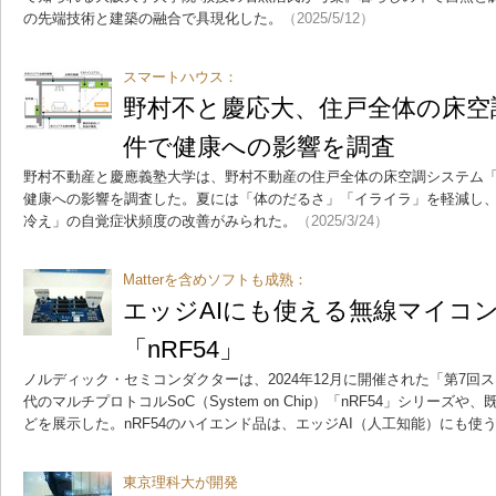
の先端技術と建築の融合で具現化した。
（2025/5/12）
スマートハウス：
野村不と慶応大、住戸全体の床空
件で健康への影響を調査
野村不動産と慶應義塾大学は、野村不動産の住戸全体の床空調システム「床快
健康への影響を調査した。夏には「体のだるさ」「イライラ」を軽減し
冷え」の自覚症状頻度の改善がみられた。
（2025/3/24）
Matterを含めソフトも成熟：
エッジAIにも使える無線マイコ
「nRF54」
ノルディック・セミコンダクターは、2024年12月に開催された「第7回ス
代のマルチプロトコルSoC（System on Chip）「nRF54」シリーズや、
どを展示した。nRF54のハイエンド品は、エッジAI（人工知能）にも使
東京理科大が開発