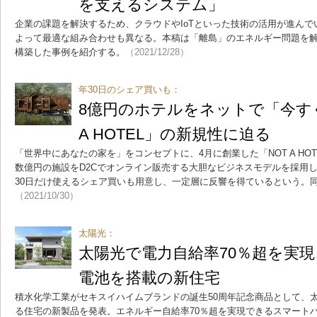
を支えるシステム」
企業の課題を解決するため、クラウドやIoTといった技術の活用が進ん
よって最適な組み合わせも異なる。本稿は「離島」のエネルギー問題を解
構築した事例を紹介する。
（2021/12/28）
年30日のシェア買いも：
8億円のホテルをネットで「今す
A HOTEL」の新規性に迫る
「世界中にあなたの家を」をコンセプトに、4月に創業した「NOT A HO
数億円の施設をD2Cでオンライン販売する大胆なビジネスモデルを採用
30日だけ使えるシェア買いも用意し、一定層に反響を得ているという。
（2021/10/30）
太陽光：
太陽光で電力自給率70％超を実
電池を搭載の新住宅
積水化学工業がセキスイハイムブランドの誕生50周年記念商品として、
る住宅の新製品を発表。エネルギー自給率70％超を実現できるスマート