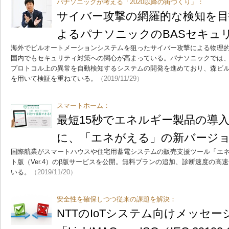
パナソニックが考える「2020以降の街づくり」：
サイバー攻撃の網羅的な検知を目
よるパナソニックのBASセキュ
海外でビルオートメーションシステムを狙ったサイバー攻撃による物理
国内でもセキュリティ対策への関心が高まっている。パナソニックでは、
プロトコル上の異常を自動検知するシステムの開発を進めており、森ビル
を用いて検証を重ねている。
（2019/11/29）
スマートホーム：
最短15秒でエネルギー製品の導
に、「エネがえる」の新バージ
国際航業がスマートハウスや住宅用蓄電システムの販売支援ツール「エ
ト版（Ver.4）のβ版サービスを公開。無料プランの追加、診断速度の高
いる。
（2019/11/20）
安全性を確保しつつ従来の課題を解決：
NTTのIoTシステム向けメッセー