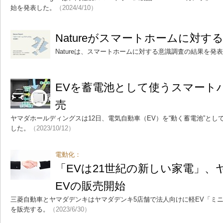
始を発表した。
（2024/4/10）
Natureがスマートホームに対す
Natureは、スマートホームに対する意識調査の結果を発
EVを蓄電池として使うスマート
売
ヤマダホールディングスは12日、電気自動車（EV）を“動く蓄電池”と
した。
（2023/10/12）
電動化：
「EVは21世紀の新しい家電」、
EVの販売開始
三菱自動車とヤマダデンキはヤマダデンキ5店舗で法人向けに軽EV「ミニ
を販売する。
（2023/6/30）