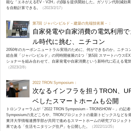
能な「エネがえるEV・V2H」のβ版を提供開始した。ガソリン代削減効
を自動計算できる。
（2023/2/17）
第7回 ジャパンビルド－建築の先端技術展－：
自家発電や自家消費の電気利用で
ル時代に挑む、ニチコン
2050年のカーボンニュートラル実現のために、何ができるのか。ニチコン
総合展「ジャパンビルド」の同時開催展の1つ「第5回 スマートハウスE
ショナーを組み合わせて、自家発電や自家消費という新時代に応える電
（2023/2/8）
2022 TRON Symposium：
次なるインフラを担うTRON、U
ベしたスマートホームも公開
トロンフォーラムが「2022 TRON Symposium－TRONSHOW－」の記
Symposiumの見どころや、TRONプロジェクトの最新トピックスなど
東洋大学情報連携学部が共同で進めるスマートホームの研究プロジェクト「Op
果である「生活モニタリング住戸」を公開した。
（2022/11/25）