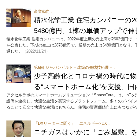
産業動向：
積水化学工業 住宅カンパニーの2
5480億円、1棟の単価アップで伸
積水化学工業 住宅カンパニーは、2022年度上期の売上高が2602億円で
を公表した。下期の売上は2878億円で、通期の売上は5480億円となり、
通しだ。
（2022/11/24）
第6回 ジャパンビルド－建築の先端技術展－：
少子高齢化とコロナ禍の時代に物
る“スマートホーム化”を支援、国
アクセルラボのスマートホームソリューション「SpaceCore」は、Io
設備を連携し、快適な生活を実現するプラットフォーム。多くのデバイ
ることで安全で快適な生活はもちろん、住宅の資産価値向上にもつなが
「DXリーダーに聞く」 エネルギー×DX：
ニチガスはいかに「ごみ屋敷」