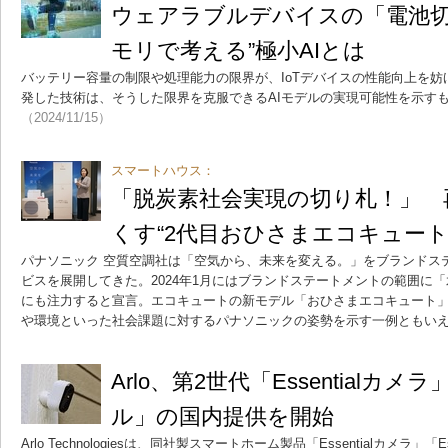
ウェアラブルデバイスの「電池切
モリで考える”極小AIとは
バッテリー容量の制限や処理能力の限界が、IoTデバイスの性能向上を
発した技術は、そうした限界を克服できるAIモデルの実現可能性を示す
（2024/11/15）
スマートハウス：
「脱炭素社会実現の切り札！」 
くす“2代目おひさまエコキュート
パナソニック 空質空調社は「空気から、未来を変える。」をブランドス
ビスを展開してきた。2024年1月にはブランドステートメントの範囲に
にも注力すると宣言。エコキュートの新モデル「おひさまエコキュート
や環境といった社会課題に対するパナソニックの姿勢を示す一例ともい
Arlo、第2世代「Essentialカメラ」
ル」の国内提供を開始
Arlo Technologiesは、同社製スマートホーム製品「Essentialカメラ」