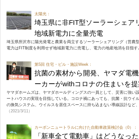
太陽光：
埼玉県に非FIT型ソーラーシェア
地域新電力に全量売電
埼玉県所沢市に陽光発電と農業を両立するソーラーシェアリング（営農
電力はFIT制度を利用せず地域新電力に売電し、電力の地産地消を目指す
第5回 住宅・ビル・施設Week：
抗菌の素材から開発、ヤマダ電
ーカーがwithコロナの住まいを提
ヤマダホームズは、ヤマダホールディングスの一員として、災害に強い
ートハウスの実現を目指している。コロナ禍にあっても、抗菌・抗ウイル
の換気システム、ウイルスを居住スペースに持ち込まない導線設計など
（2021/3/11）
カーボンニュートラルに向けた自動車政策検討会（0）：
「新車全て電動車」はどうなった