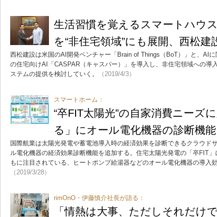
生活習慣を覚えるスマートハウスAI
を“非住宅領域”にも展開、西松建設
西松建設は米国のAI開発ベンチャー「Brain of Things（BoT）」と、A
の住宅向けAI「CASPAR（キャスパー）」を導入し、非住宅領域への導
ステムの提供を検討していく。
（2019/4/3）
スマートホーム：
“卒FIT太陽光”の自家消費ニー
る」にオール電化機器の診断機能
国際航業は太陽光発電や蓄電池導入時の経済効果を診断できるクラウド
ル電化機器の経済効果診断機能を追加する。住宅太陽光発電の「卒FIT
もに注目されている、ヒートポンプ給湯器などのオール電化機器の導入
（2019/3/28）
rimOnO・伊藤慎介社長が語る：
「情熱は大事、ただしそれだけ