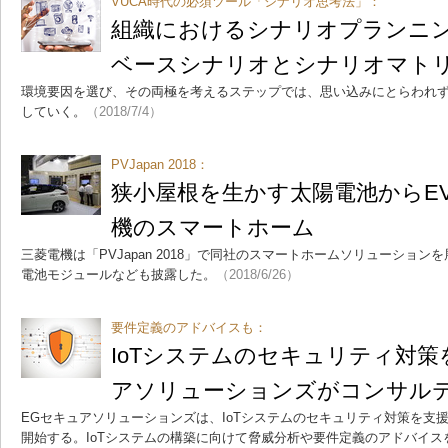
VUCA時代の必須ツール「シナリオ思考法」：
組織におけるシナリオプランニ
ベースシナリオとシナリオマト
環境要因を選び、その両極を考えるステップでは、思い込みにとらわれ
していく。
（2018/7/4）
PVJapan 2018：
狭小屋根を生かす太陽電池からE
機のスマートホーム
三菱電機は「PVJapan 2018」で同社のスマートホームソリューショ
電池モジュールなども披露した。
（2018/6/26）
要件定義のアドバイスも：
IoTシステムのセキュリティ対策
アソリューションズがコンサル
EGセキュアソリューションズは、IoTシステムのセキュリティ対策を支
開始する。IoTシステムの構築に向けて脅威分析や要件定義のアドバイ