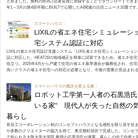
とめました。無料のBUILT読者会員に登録することでダウンロードできま
年1～3月の第4四半期にBUILTで公開したAI関連の注目ニュース10選です
スマートハウス：
LIXILの省エネ住宅シミュレーショ
宅システム認証に対応
LIXILの省エネ住宅設計支援システム「LIXIL省エネ住宅シミュレーション
証に対応した。HEAT20の地域補正を簡単に試算できるため、省エネ住
役立つ。2025年4月から戸建て住宅の省エネ基準適合が義務化され、住宅事
高いクラスの省エネ住宅への対応が必要となり、今後の需要が見込まれ
スマートハウスの概念を変える家：
ロボット工学第一人者の石黒浩氏
いる家” 現代人が失った自然の
暮らし
長谷工コーポレーション初のコンセプトハウスとなる感性を取り戻す住まい「i
や多数のクリエイターの協力を得て、東京都杉並区で完成した。コンセ
で知られる大阪大学大学院 教授の石黒浩氏が考案。暮らしの中で自然と