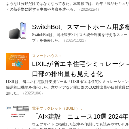
ようなIT分野だけではなくなってきた。本連載では、近年「製品セキュ
ィの新分野に関する事象や考察を述べる。
（2025/12/4）
SwitchBot、スマートホーム用
SwitchBotは、同社製デバイスの統合制御を行えるスマートホ
ブ」を発表した。
（2025/11/21）
スマートハウス：
LIXILが省エネ住宅シミュレー
口部の排出量も見える化
LIXILは、省エネ住宅設計支援ツール「LIXIL省エネ住宅シミュレーショ
簡易算出機能を強化した。窓やドアなど開口部のCO2排出量や日射遮蔽
加した。
（2025/10/6）
電子ブックレット（BUILT）：
「AI×建設」ニュース10選 2024
ウェブサイトに掲載した記事を印刷しても読みやすいPD