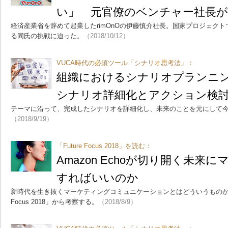
い」 元官僚のベンチャー社長が
経済産業省を辞めて起業したrimOnOの伊藤慎介社長。国家プロジェク
る同氏の挑戦に迫った。
（2018/10/12）
VUCA時代の必須ツール「シナリオ思考法」：
組織におけるシナリオプランニ
シナリオ詳細化とアクション検
テーマに沿って、完成したシナリオを詳細化し、未来のことを元にして
（2018/9/19）
「Future Focus 2018」を読む：
Amazon Echoが切り開く未来
すればいいのか
新時代を生き抜くマーケティングコミュニケーションとはどういうものか。iPro
Focus 2018」から考察する。
（2018/8/9）