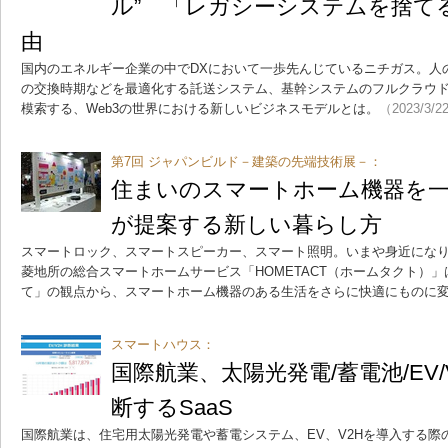
ル” 「レガシーシステムを捨て
由
国内のエネルギー企業の中でDXにおいて一歩先んじているニチガス。人
の交換時期などを最適化する託送システム、基幹システムのフルクラウ
模索する、Web3の世界における新しいビジネスモデルとは。
（2023/3/2
第7回 ジャパンビルド－建築の先端技術展－：
住まいのスマートホーム機器を一
が提案する新しい暮らし方
スマートロック、スマートスピーカー、スマート照明。いまや身近にな
菱地所の総合スマートホームサービス「HOMETACT（ホームタクト）
て」の観点から、スマートホーム機器のある生活をさらに快適にものに
スマートハウス：
国際航業、太陽光発電/蓄電池/EV
断するSaaS
国際航業は、住宅用太陽光発電や蓄電システム、EV、V2Hを導入する際