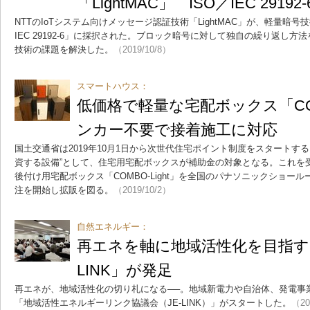
「LightMAC」 ISO／IEC 2919
NTTのIoTシステム向けメッセージ認証技術「LightMAC」が、軽量暗号
IEC 29192-6」に採択された。ブロック暗号に対して独自の繰り返し
技術の課題を解決した。
（2019/10/8）
スマートハウス：
低価格で軽量な宅配ボックス「COMB
ンカー不要で接着施工に対応
国土交通省は2019年10月1日から次世代住宅ポイント制度をスタートす
資する設備”として、住宅用宅配ボックスが補助金の対象となる。これを
後付け用宅配ボックス「COMBO-Light」を全国のパナソニックショー
注を開始し拡販を図る。
（2019/10/2）
自然エネルギー：
再エネを軸に地域活性化を目指す、
LINK」が発足
再エネが、地域活性化の切り札になる──。地域新電力や自治体、発電事
「地域活性エネルギーリンク協議会（JE-LINK）」がスタートした。
（20