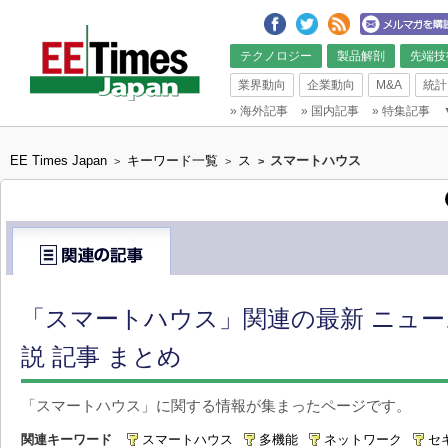
テクノロジー
製品解剖
先端技
業界動向
企業動向
M&A
統計
»
海外記事
»
国内記事
»
特集記事
EE Times Japan
キーワード一覧
ス
スマートハウス
>
>
>
「スマートハウス」関連の最新 ニュ
説 記事 まとめ
「スマートハウス」に関する情報が集まったページです。
関連キーワード
スマートハウス
多機能
ネットワーク
セ