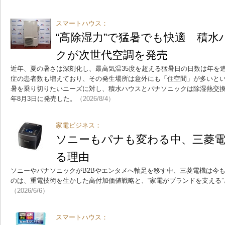
スマートハウス：
“高除湿力”で猛暑でも快適 積
クが次世代空調を発売
近年、夏の暑さは深刻化し、最高気温35度を超える猛暑日の日数は年を
症の患者数も増えており、その発生場所は意外にも「住空間」が多いと
暑を乗り切りたいニーズに対し、積水ハウスとパナソニックは除湿熱交換型
年8月3日に発売した。
（2026/8/4）
家電ビジネス：
ソニーもパナも変わる中、三菱電
る理由
ソニーやパナソニックがB2Bやエンタメへ軸足を移す中、三菱電機は今
のは、重電技術を生かした高付加価値戦略と、“家電がブランドを支える
（2026/6/6）
スマートハウス：