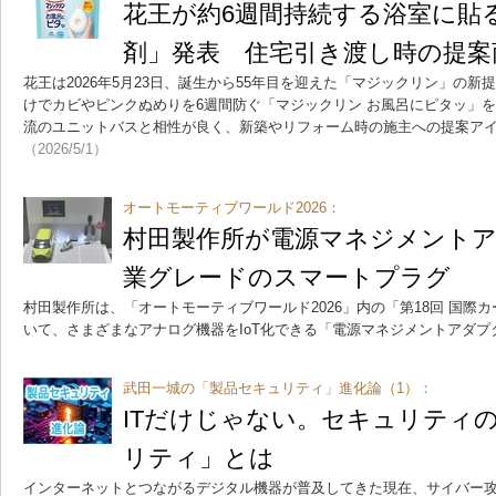
花王が約6週間持続する浴室に貼
剤」発表 住宅引き渡し時の提
花王は2026年5月23日、誕生から55年目を迎えた「マジックリン」の
けでカビやピンクぬめりを6週間防ぐ「マジックリン お風呂にピタッ」
流のユニットバスと相性が良く、新築やリフォーム時の施主への提案ア
（2026/5/1）
オートモーティブワールド2026：
村田製作所が電源マネジメント
業グレードのスマートプラグ
村田製作所は、「オートモーティブワールド2026」内の「第18回 国際
いて、さまざまなアナログ機器をIoT化できる「電源マネジメントアダプ
武田一城の「製品セキュリティ」進化論（1）：
ITだけじゃない。セキュリティ
リティ」とは
インターネットとつながるデジタル機器が普及してきた現在、サイバー攻