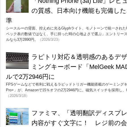
「Nothing Phone (3a) Lit
の質感、日本向け機能も完備した
準
シースルーの背面、控えめに光るGlyphライト、モノトーンで統一されたUI。Nothin
ペック表の数値ではなく、手に持った時の心地よさで選ぶ」エントリー
ルなら3万2890円。
（2026/3/23）
ラピトリ対応＆透明感のあるデ
ミングキーボード「MelGeek MAD
ルで2万2946円に
FPSゲームなどで有利に戦えるラピッドトリガー機能搭載のゲーミングキーボー
Pro+」が、Amazonで15％オフの2万2946円に。磁気スイッチを採用し
（2026/3/18）
ファミマ、「透明翻訳ディスプ
内容がすぐ文字に！ レジ前の