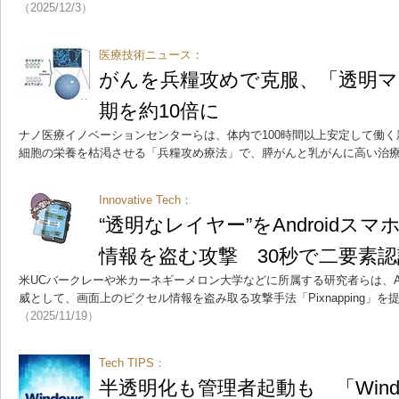
（2025/12/3）
医療技術ニュース：
がんを兵糧攻めで克服、「透明マ
期を約10倍に
ナノ医療イノベーションセンターらは、体内で100時間以上安定して働
細胞の栄養を枯渇させる「兵糧攻め療法」で、膵がんと乳がんに高い治
Innovative Tech：
“透明なレイヤー”をAndroidス
情報を盗む攻撃 30秒で二要素
米UCバークレーや米カーネギーメロン大学などに所属する研究者らは、An
威として、画面上のピクセル情報を盗み取る攻撃手法「Pixnapping」
（2025/11/19）
Tech TIPS：
半透明化も管理者起動も 「Win