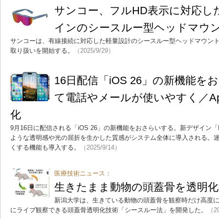
サンコー、フルHD表示に対応し
インのシースルー型ヘッドマウ
サンコーは、有線接続に対応した軽量設計のシースルー型ヘッドマウント
取り扱いを開始する。
（2025/9/29）
16日配信「iOS 26」の新機能を
て電話やメールが使いやすく／Apple I
化
9月16日に配信される「iOS 26」の新機能をおさらいする。新デザイン「Liq
ような透明感や光の屈折を生かした質感がシステム全体に導入される。
くする機能も導入する。
（2025/9/14）
医療技術ニュース：
生きたまま動物の頭蓋骨を透明化
新潟大学は、生きている動物の頭蓋骨を観察時だけ高度
にライブ観察できる頭蓋骨透明化技術「シースルー法」を開発した。
（20