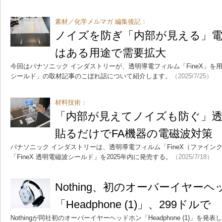
素材／化学メルマガ 編集後記：
ノイズを防ぎ「内部が見える」電
はある用途で需要拡大
今回はパナソニック インダストリーが、透明導電フィルム「FineX」を用い
シールド」の取材記事のこぼれ話について紹介します。
（2025/7/25）
材料技術：
「内部が見えてノイズも防ぐ」
貼るだけでFA機器の電磁波対策
パナソニック インダストリーは、透明導電フィルム「FineX（ファイン
「FineX 透明電磁波シールド」を2025年内に発売する。
（2025/7/18）
Nothing、初のオーバーイヤー
「Headphone (1)」、299ドルで
Nothingが同社初のオーバーイヤーヘッドホン「Headphone (1)」