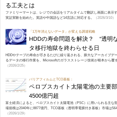
る工夫とは
ファミリーマートは、レジでの会話をリアルタイムで翻訳し画面に表示
実証実験を始めた。英語や中国語など14言語に対応する。
（2026/3/10）
「1万年消えないデータ」が変える調達戦略
HDDの寿命問題を解決？ “透明
タ移行地獄を終わらせる日
HDDやテープの寿命が尽きるたびに繰り返される、膨大なアーカイブデ
るデータの移行作業を、Microsoftのガラスストレージ技術が根本から
（2026/2/25）
バリアフィルムとTCO基板：
ペロブスカイト太陽電池の主要部
4500億円超
富士経済によると、ペロブスカイト太陽電池（PSC）に用いられる主な
場規模は2040年に8877億円、TCO基板（透明導電膜付き基板）市場は5
（2026/1/29）