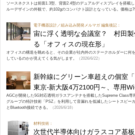
ソースネクストは前面1.3型、背面2.4型のデュアルディスプレイを搭載
ルーデザインの外観で、約102gのコンパクト設計となっている。価格は79
電子機器設計／組み込み開発メルマガ 編集後記：
宙に浮く透明な会議室？ 村田製
る「オフィスの現在形」
オフィスの構造を眺めると、その企業が社内外のステークホルダーに何
しているのかが見えてくる気がします。
（2026/6/22）
新幹線にグリーン車超えの個室「Sup
東京-新大阪4万2100円～、専用Wi
AGCが開発した5G対応透明ガラスアンテナを搭載したSupreme Class専
グループの特許技術「PSZ」を利用して音漏れを低減したシートスピー
とBluetooth接続できる。
（2026/6/18）
材料技術：
次世代半導体向けガラスコア基板