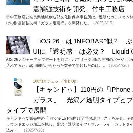
震補強技術を開発、竹中工務店
竹中工務店と奈良県地域創造部文化財保存事務所は、透明なガラスと木
けの耐震補強技術「ガラス耐震壁」を開発した。
（2025/8/15）
「iOS 26」は“INFOBAR”似？ 
UIに「透明感」は必要？ Liquid 
iOS 26メジャーアップデートを前に、パブリックβ版の最初のバージョンの
入れてみた。試用開始からたった数分で想起したのは……
（2025/7/26）
100均ガジェットPick Up：
【キャンドゥ】110円の「iPhone 
ガラス」 光沢／透明タイプと
タイプで展開
キャンドゥで販売中の「iPhone 16 Pro向け全面保護ガラス」を紹介。
ラウンドエッジ加工を施し、光沢／透明タイプとブルーライトカットタイ
込み）。
（2025/7/26）