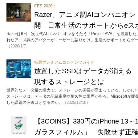
CES 2026：
Razer、アニメ調AIコンパニオン「Pr
開 日常生活のサポートからeス
Razerは6日、次世代AIコンパニオンをうたう「Project AVA」を披
れたアニメ調のアバターがユーザーに語りかけ、生活のサポートからゲ
（2026/1/7）
特選プレミアムコンテンツガイド
放置したSSDはデータが消える
現するストレージとは
世界的なデータ量の増大で、ストレージの需要が高まっている。しかしHD
ストレージは、データの記録密度や耐久性に限界がある。Microsoftが開
した課題の突破口となるのか。
（2025/12/18）
【3COINS】330円のiPhone 
ガラスフィルム」 失敗せず正