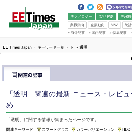
テクノロジー
製品解剖
先端技
業界動向
企業動向
M&A
統計
»
海外記事
»
国内記事
»
特集記事
EE Times Japan
キーワード一覧
ト
透明
>
>
>
「透明」関連の最新 ニュース・レビュ
め
「透明」に関する情報が集まったページです。
関連キーワード
スマートグラス
カラーバリエーション
HDD