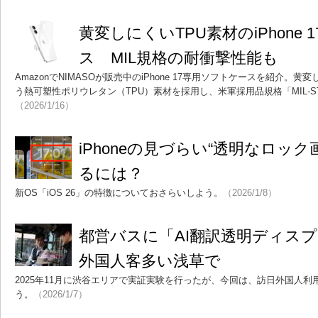
黄変しにくいTPU素材のiPhone
ス MIL規格の耐衝撃性能も
AmazonでNIMASOが販売中のiPhone 17専用ソフトケースを紹介。
う熱可塑性ポリウレタン（TPU）素材を採用し、米軍採用品規格「MIL-ST
（2026/1/16）
iPhoneの見づらい“透明なロッ
るには？
新OS「iOS 26」の特徴についておさらいしよう。
（2026/1/8）
都営バスに「AI翻訳透明ディス
外国人客多い浅草で
2025年11月に渋谷エリアで実証実験を行ったが、今回は、訪日外国人
う。
（2026/1/7）