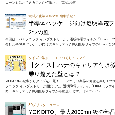
ェーンを活用できることが特徴だ。
（2026/6/9）
素材／化学メルマガ 編集後記：
半導体パッケージ向け透明導電
2つの壁
今回は、パナソニック インダストリーが、透明導電フィルム「FineX
発した半導体パッケージ向けのキャリア付き微細配線タイプのFineXに
クイズで学ぶ！ モノづくりトレンド：
【クイズ】パナのキャリア付き
乗り越えた壁とは？
MONOistの記事からクイズを出題！ モノづくり業界の知識を楽しく
ソニック インダストリーが開発した、透明導電フィルム「FineX（フ
向けキャリア付き微細配線タイプから出題します。
（2026/6/4）
3Dプリンタニュース：
YOKOITO、最大2000mm級の