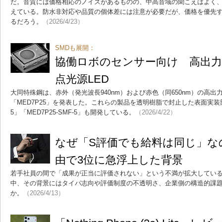
だ。音質には価格相応のノイズがあるものの、中高音域の聞こえはよく
えている。防水非対応や品質の個体差には注意が必要だが、価格を優先
るだろう。
（2026/4/23）
SMDも展開：
協働ロボのセンサー向け 高出力
点光源LED
大同特殊鋼は、赤外（発光波長940nm）および赤色（同650nm）の高出力
「MED7P25」を発表した。これらの製品を透明樹脂で封止した表面実装部品（
5」「MED7P25-SMF-5」も開発している。
（2026/4/22）
なぜ「S評価でも給料は同じ」な
由で3位に急浮上した背景
若手社員の間で「成果が正当に評価されない」という不満が拡大してい
中、その背景にはタイパ志向や評価制度の不透明さ、企業側の構造的課
か。
（2026/4/13）