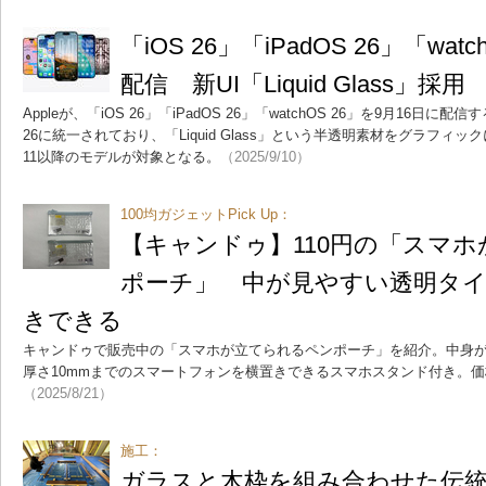
「iOS 26」「iPadOS 26」「wat
配信 新UI「Liquid Glass」採用
Appleが、「iOS 26」「iPadOS 26」「watchOS 26」を9月16日
26に統一されており、「Liquid Glass」という半透明素材をグラフィックに用
11以降のモデルが対象となる。
（2025/9/10）
100均ガジェットPick Up：
【キャンドゥ】110円の「スマ
ポーチ」 中が見やすい透明タ
きできる
キャンドゥで販売中の「スマホが立てられるペンポーチ」を紹介。中身
厚さ10mmまでのスマートフォンを横置きできるスマホスタンド付き。価
（2025/8/21）
施工：
ガラスと木枠を組み合わせた伝