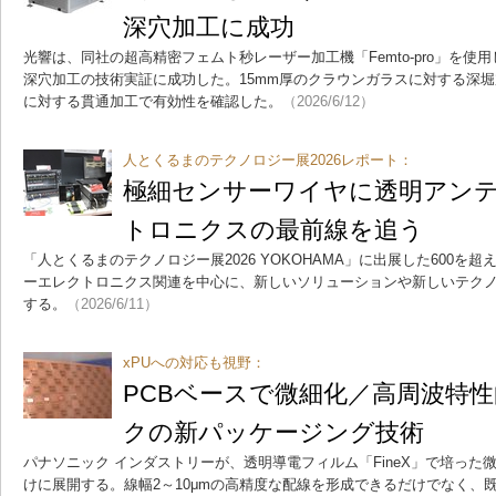
深穴加工に成功
光響は、同社の超高精密フェムト秒レーザー加工機「Femto-pro」を
深穴加工の技術実証に成功した。15mm厚のクラウンガラスに対する深堀加
に対する貫通加工で有効性を確認した。
（2026/6/12）
人とくるまのテクノロジー展2026レポート：
極細センサーワイヤに透明アン
トロニクスの最前線を追う
「人とくるまのテクノロジー展2026 YOKOHAMA」に出展した600を
ーエレクトロニクス関連を中心に、新しいソリューションや新しいテク
する。
（2026/6/11）
xPUへの対応も視野：
PCBベースで微細化／高周波特
クの新パッケージング技術
パナソニック インダストリーが、透明導電フィルム「FineX」で培っ
けに展開する。線幅2～10μmの高精度な配線を形成できるだけでなく、