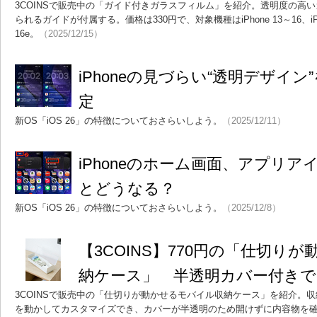
3COINSで販売中の「ガイド付きガラスフィルム」を紹介。透明度の高
られるガイドが付属する。価格は330円で、対象機種はiPhone 13～16、iPhone 
16e。
（2025/12/15）
iPhoneの見づらい“透明デザイ
定
新OS「iOS 26」の特徴についておさらいしよう。
（2025/12/11）
iPhoneのホーム画面、アプリ
とどうなる？
新OS「iOS 26」の特徴についておさらいしよう。
（2025/12/8）
【3COINS】770円の「仕切り
納ケース」 半透明カバー付き
3COINSで販売中の「仕切りが動かせるモバイル収納ケース」を紹介。
を動かしてカスタマイズでき、カバーが半透明のため開けずに内容物を確