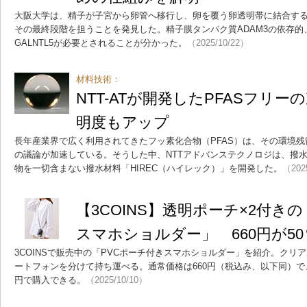
大阪大学は、精子が子宮から卵管へ移行し、卵を覆う卵透明帯に結合する際
その最終段階を担うことを発見した。精子膜タンパク質ADAM3の依存的
GALNTL5が必要とされることが分かった。
（2025/10/22）
材料技術：
NTT-ATが開発したPFASフリ
明度もアップ
長年産業界で広く利用されてきたフッ素化合物（PFAS）は、その環境
の議論が加速している。そうした中、NTTアドバンステクノロジは、撥
物を一切含まない撥水材料「HIREC（ハイレック）」を開発した。
（202
【3COINS】透明ポーチ×2付き
スマホショルダー」 660円が5
3COINSで販売中の「PVCポーチ付きスマホショルダー」を紹介。クリ
ートフォンを分けて持ち運べる。通常価格は660円（税込み、以下同）で、
円で購入できる。
（2025/10/10）