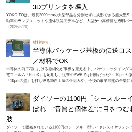
3Dプリンタを導入
YOKOITOは、最長2000mmの大型部品を分割せずに成形できる超大型S
動車のランプユニットや流体視認モデルなど、大型かつ高精度な透明パ
（2026/5/26）
材料技術：
半導体パッケージ基板の伝送ロス
／材料でOK
半導体の前工程における微細化が限界を迎える中、パナソニックインダ
電フィルム「FineX」を応用し、従来のPWBでは困難だった2～10μm
「10μmの壁」を打ち破る独自工法の仕組みや、今後の事業展開の全貌に
ダイソーの1100円「シースルー
ぼれ “音質と個体差”に目をつ
肢
ダイソーで販売されている1100円のシースルー型ワイヤレスイヤフォン