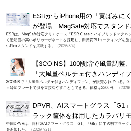
ESRからiPhone用の「黄ばみ
が登場 MagSafe対応でスタン
ESRは、MagSafe対応クリアケース「ESR Classic ハイブリッド
く透明度の高いポリカーボネートを採用し、耐黄変PUコーティングを施
いFlexスタンドを搭載する。
（2026/8/4）
【3COINS】100段階で風量調
「大風量ペルチェ付きハンディファ
3COINSで「大風量ペルチェ付きハンディファン」が販売されている。0
ェ冷却プレートで肌を直接冷やすこともできる。価格は3300円。
（2026/
DPVR、AIスマートグラス「G1
ラック筐体を採用したカラバリ
中国DPVRは、同社製AIスマートグラス「G1」「G5」に半透明ブラッ
を追加した。
（2026/7/21）