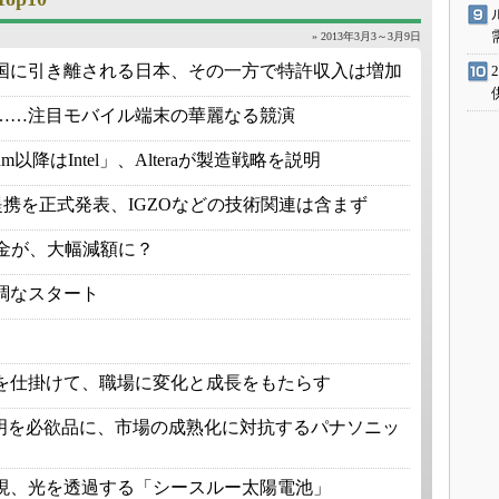
» 2013年3月3～3月9日
国に引き離される日本、その一方で特許収入は増加
……注目モバイル端末の華麗なる競演
nm以降はIntel」、Alteraが製造戦略を説明
の提携を正式発表、IGZOなどの技術関連は含まず
の賠償金が、大幅減額に？
好調なスタート
を仕掛けて、職場に変化と成長をもたらす
照明を必欲品に、市場の成熟化に対抗するパナソニッ
現、光を透過する「シースルー太陽電池」