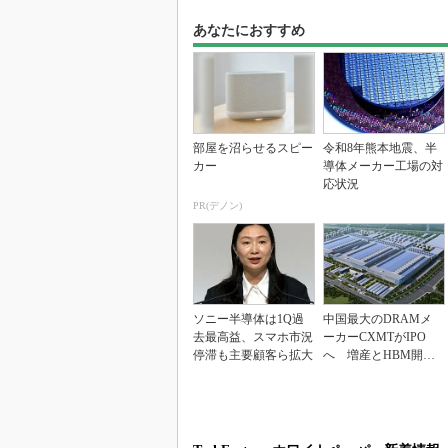
あなたにおすすめ
部屋を沼らせるスピー
令和8年熊本地震、半
カー
導体メーカー工場の対
応状況
PR(デノン)
ソニー半導体は1Q過
中国最大のDRAMメ
去最高益、スマホ市況
ーカーCXMTがIPO
停滞も主要顧客ら拡大
へ 増産とHBM開発
で存在感