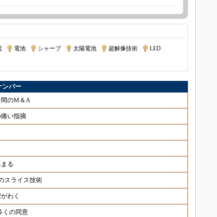
電
|
電池
|
シャープ
|
太陽電池
|
超解像技術
|
LED
|
ックナンバー
間のM＆A
の痛い指摘
収
集まる
Cのスライス技術
望がわく
多くの同意