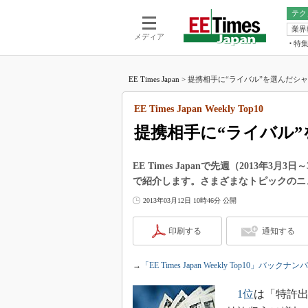
テク
業界
電池／エネル
ア
メディア
特
メ
福田昭の
LS
EE Times Japan
>
提携相手に“ライバル”を選んだシャープ：
福田昭の
マ
湯之上隆
EE Times Japan Weekly Top10
FP
大山聡の
提携相手に“ライバル
大原雄介
ック
EE Times Japanで先週（2013
リタイア
で紹介します。さまざまなトピックのニ
学漂流記
2013年03月12日 10時46分 公開
世界を「
踊るバズワ
印刷する
通知する
Buzzwo
この10
→
「EE Times Japan Weekly Top10」バックナン
で起こる
製品分解
1位
は「特許