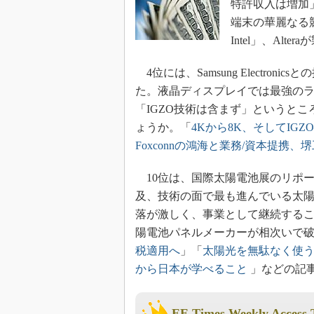
特許収入は増加
光伝送技
端末の華麗なる
“異端児
改革、執
Intel」、Al
イノベー
4位には、Samsung Electro
JASA発
た。液晶ディスプレイでは最強のライ
IHSア
「IGZO技術は含まず」というと
「英語に
ょうか。「
4Kから8K、そしてIG
ための新
Foxconnの鴻海と業務/資本提携、
10位は、国際太陽電池展のリポ
及、技術の面で最も進んでいる太陽
落が激しく、事業として継続するこ
陽電池パネルメーカーが相次いで
税適用へ
」「
太陽光を無駄なく使う
から日本が学べること
」などの記
EE Times Weekly Access 