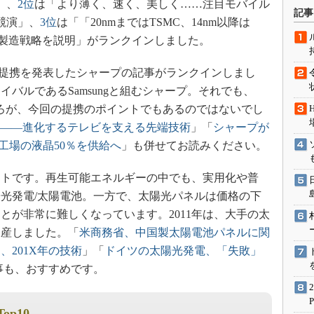
」、
2位
は「より薄く、速く、美しく……注目モバイル
術を知る
記事
競演」、
3位
は「「20nmまではTSMC、14nm以降は
エンジニア”が仕掛けた社内
念の180日
teraが製造戦略を説明」がランクインしました。
ションは日本を救うのか
nicsとの提携を発表したシャープの記事がランクインしまし
IoT通信
バルであるSamsungと組むシャープ。それでも、
ナリスト「未来展望」
ころが、今回の提携のポイントでもあるのではないでし
愛されないエンジニア」の
ZO――進化するテレビを支える先端技術
」「
シャープが
行動論
堺工場の液晶50％を供給へ
」も併せてお読みください。
ートです。再生可能エネルギーの中でも、実用化や普
光発電/太陽電池。一方で、太陽光パネルは価格の下
とが非常に難しくなっています。2011年は、大手の太
破産しました。「
米商務省、中国製太陽電池パネルに関
、201X年の技術
」「
ドイツの太陽光発電、「失敗」
事も、おすすめです。
Top10