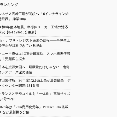
ランキング
ルネサス高崎工場が閉鎖へ 「6インチライン維
持限界」 操業50年
令和8年熊本地震、半導体メーカー工場の対応
状況【8/4 19時10分更新】
He・ナフサ・レジスト逼迫の続報――半導体工
場停止が回避できている理由
ソニー半導体は1Q過去最高益、スマホ市況停滞
も主要顧客ら拡大
日本を資源大国へ 埋蔵量だけじゃない、南鳥
島レアアース泥の価値
村田製作所、26年度1Qは売上高が過去最高 デ
ータセンター関連は81％増
トランスと平滑コイルを「一体化」 電源サイズ
を3分の2に
2026年は「2nm商用化元年」 Panther Lake搭載
PCなど最新機を分解