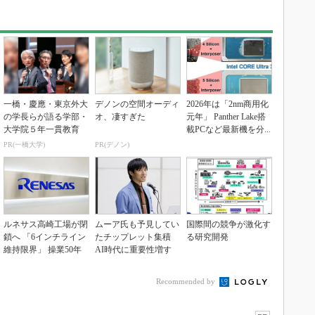
一橋・慶應・東京外大
デノンの空間オーディ
2026年は「2nm商用化
の学長らが語る学部・
オ、凄すぎた
元年」 Panther Lake搭
大学院５年一貫教育
載PCなど最新機を分...
PR(一橋大学)
PR(デノン)
ルネサス高崎工場が閉
ムーア氏も予見してい
国際間の競争が激化す
鎖へ 「6インチライン
たチップレット集積
る研究開発
維持限界」 操業50年
AI時代に重要性増す
Recommended by