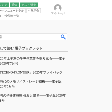
シング
通信
テスト/計測
ーボンニュートラル
展示会
マイページ
全記事一覧
l
ンピューティング
して読む 電子ブックレット
IER
026年上半期の半導体業界を振り返る――電子
2026年7月号
TECHNO-FRONTIER」2025年プレイバック
I時代のメモリ／ストレージ覇権――電子版
026年5月号
湾の半導体戦略 強みと限界――電子版2026年
月号