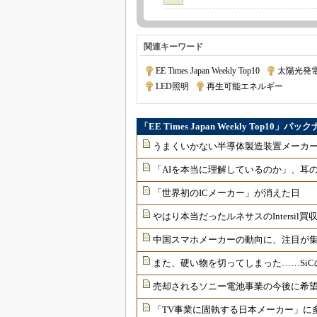
関連キーワード
EE Times Japan Weekly Top10
|
太陽光発
LED照明
|
再生可能エネルギー
「EE Times Japan Weekly Top10」バ
うまくいかない半導体製造装置メーカー
「AIを本当に理解しているのか」、耳
「世界初のICメーカー」が消えた日
やはり本当だったルネサスのIntersil買
中国スマホメーカーの動向に、注目が
また、硬い物を切ってしまった……Si
売却されるソニー電池事業の今後に希
「TV事業に固執する日本メーカー」に