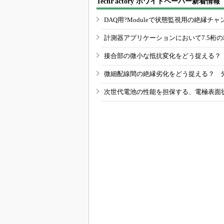
TechFactory ホワイトペーパー新着情報
DAQ用?Moduleで状態監視用の絶縁
計測器アプリケーションにおいて7.5桁
接合部の微小な抵抗変化をどう捉える？
微細配線間の絶縁劣化をどう捉える？ 
次世代電池の性能を担保する、電極表面