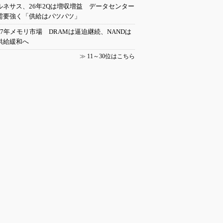
ルネサス、26年2Qは増収増益 データセンター
需要強く「供給はパツパツ」
27年メモリ市場 DRAMは逼迫継続、NANDは
供給緩和へ
≫
11～30位はこちら