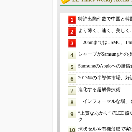
特許出願件数で中国と韓
より薄く、速く、美しく
「20nmまではTSMC、14
シャープがSamsungと
SamsungのAppleへ
2013年の半導体市場、
進化する超解像技術
「インフォーマルな場」
“上質なあかり”でLED
ク
球状セルや有機薄膜で実