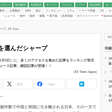
ノロジー
製品解剖
先端技術
デバイス
プロセス
パワー
部品材料
セン
動向
企業動向
統計
インタビュー
コラム
テーマ特集
カ
M&A
5G
ギー
ナログ
無線
集
ニュース
海外
国内
連載
電子版
読者登録
ホワイトペーパー
Specia
フィジカルAI
IoT・エッジコ
モリ
EXPO
Microchip情報
ストレージ通信
EE Times Japan×EDN Japan統合電
エッジAI
子版
I
SEMICON Japan
EE Time...
デバイス通信
パワーエレクトロニクス
電子ブックレット
イコン
CEATEC
のナノフォーカス
半導体後工程
GA
EdgeTech＋
業界スコープ
”を選んだシャープ
読者調査（EE Times Research）
印刷
TECHNO-FRONT
のエレ・組み込みプレイバ
カーボンニュートラル
2
人とくるま展
年3月3日～3月9日）に、多くのアクセスを集めた記事をランキング形式
版
IoT
直前エンジニアの社会人大
ュース記事、解説記事が登場！！
電源設計（EDN Japan）
[
EE Times Japan
]
「
数字」で回してみよう
エレクトロニクス入門（EDN
A
Japan）
ード ～Behind the
見る
Share
2
rd
年で起こったこと、次の10年
台
バー
こと
4
で探るアジアの新トレンド
出願件数で中国と韓国に引き離される日本、その一方で