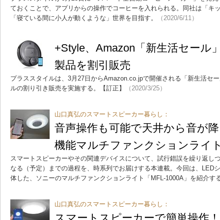
ておくことで、アプリからの操作でコーヒーを入れられる。同社は「キ
「寝ている間に小人が動くような」世界を目指す。
（2020/6/11）
+Style、Amazon「新生活セ
製品を割引販売
プラススタイルは、3月27日からAmazon.co.jpで開催される「新生活
ルの割り引き販売を実施する。【訂正】
（2020/3/25）
山口真弘のスマートスピーカー暮らし：
音声操作も可能で天井から音が降
機能マルチファンクションライ
スマートスピーカーやその関連デバイスについて、試行錯誤を繰り返し
なる（予定）までの過程を、時系列でお届けする本連載。今回は、LED
体した、ソニーのマルチファンクションライト「MFL-1000A」を紹介す
山口真弘のスマートスピーカー暮らし：
スマートスピーカーで簡単操作