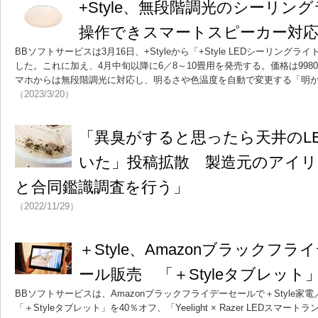
+Style、無段階調光のシーリン
操作できスマートスピーカー対応、
BBソフトサービスは3月16日、+Styleから「+Style LEDシーリング
した。これに加え、4月中旬以降に6／8～10畳用を発売する。価格は998
マホからは無段階調光に対応し、明るさや色温度を自動で変更する「明
（2023/3/20）
「異臭がすると思ったら天井のL
いた」投稿拡散 製造元のアイリ
と合同鑑識調査を行う」
（2022/11/29）
＋Style、Amazonブラックフ
ール販売 「＋Styleタブレット
BBソフトサービスは、Amazonブラックフライデーセールで＋Style家
「＋Styleタブレット」を40％オフ、「Yeelight × Razer LEDスマ