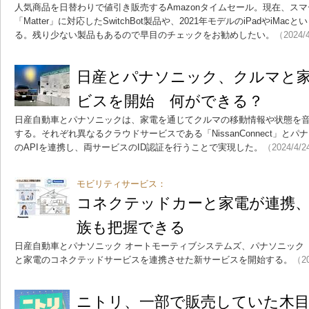
人気商品を日替わりで値引き販売するAmazonタイムセール。現在、ス
「Matter」に対応したSwitchBot製品や、2021年モデルのiPadやiMa
る。残り少ない製品もあるので早目のチェックをお勧めしたい。
（2024/
日産とパナソニック、クルマと
ビスを開始 何ができる？
日産自動車とパナソニックは、家電を通じてクルマの移動情報や状態を
する。それぞれ異なるクラウドサービスである「NissanConnect」と
のAPIを連携し、両サービスのID認証を行うことで実現した。
（2024/4/
モビリティサービス：
コネクテッドカーと家電が連携
族も把握できる
日産自動車とパナソニック オートモーティブシステムズ、パナソニック
と家電のコネクテッドサービスを連携させた新サービスを開始する。
（20
ニトリ、一部で販売していた木目