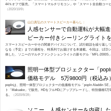
44％オフで販売。「スマートマルチリモコン」や「スマート全自動コー
（2020/10/9）
山口真弘のスマートスピーカー暮らし：
人感センサーで自動運転が大幅進
ピーカー付きシーリングライト
スマートスピーカーやその関連デバイスについて、試行錯誤を繰り返し
なる（予定）までの過程を、時系列でお届けする本連載。今回は、LED
体した、ソニーのマルチファンクションライトの新モデル「MFL-2000
照明一体型プロジェクター「popIn A
価格モデル 5万9800円（税込み
popInは、照明一体型プロジェクターの低価格モデル「popIn Aladdin
ト「Makuake」で販売。HDをフルHDにアップグレードし、特別価格5万
る。
（2020/8/28）
ソニー、人感センサーを内蔵し