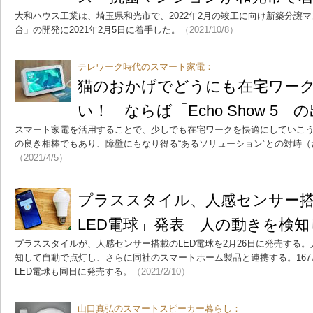
大和ハウス工業は、埼玉県和光市で、2022年2月の竣工に向け新築分譲
台」の開発に2021年2月5日に着手した。
（2021/10/8）
テレワーク時代のスマート家電：
猫のおかげでどうにも在宅ワー
い！ ならば「Echo Show 5」
スマート家電を活用することで、少しでも在宅ワークを快適にしていこ
の良き相棒でもあり、障壁にもなり得る“あるソリューション”との対峙
（2021/4/5）
プラススタイル、人感センサー
LED電球」発表 人の動きを検
プラススタイルが、人感センサー搭載のLED電球を2月26日に発売する
知して自動で点灯し、さらに同社のスマートホーム製品と連携する。167
LED電球も同日に発売する。
（2021/2/10）
山口真弘のスマートスピーカー暮らし：