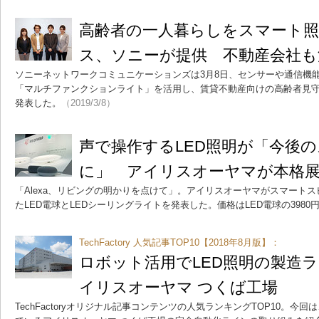
高齢者の一人暮らしをスマート
ス、ソニーが提供 不動産会社も
ソニーネットワークコミュニケーションズは3月8日、センサーや通信機
「マルチファンクションライト」を活用し、賃貸不動産向けの高齢者見守
発表した。
（2019/3/8）
声で操作するLED照明が「今後
に」 アイリスオーヤマが本格
「Alexa、リビングの明かりを点けて」。アイリスオーヤマがスマート
たLED電球とLEDシーリングライトを発表した。価格はLED電球の3980
TechFactory 人気記事TOP10【2018年8月版】：
ロボット活用でLED照明の製造
イリスオーヤマ つくば工場
TechFactoryオリジナル記事コンテンツの人気ランキングTOP10。今回