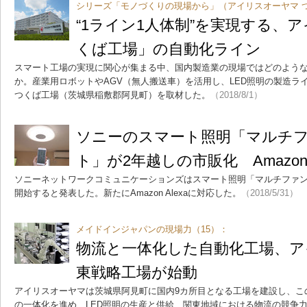
シリーズ「モノづくりの現場から」（アイリスオーヤマ 
“1ライン1人体制”を実現する、
くば工場」の自動化ライン
スマート工場の実現に関心が集まる中、国内製造業の現場ではどのよう
か。産業用ロボットやAGV（無人搬送車）を活用し、LED照明の製造ラ
つくば工場（茨城県稲敷郡阿見町）を取材した。
（2018/8/1）
ソニーのスマート照明「マルチ
ト」が2年越しの市販化 Amazon 
ソニーネットワークコミュニケーションズはスマート照明「マルチファ
開始すると発表した。新たにAmazon Alexaに対応した。
（2018/5/31）
メイドインジャパンの現場力（15）：
物流と一体化した自動化工場、ア
東戦略工場が始動
アイリスオーヤマは茨城県阿見町に国内9カ所目となる工場を建設し、こ
の一体化を進め、LED照明の生産と供給、関東地域における物流の競争