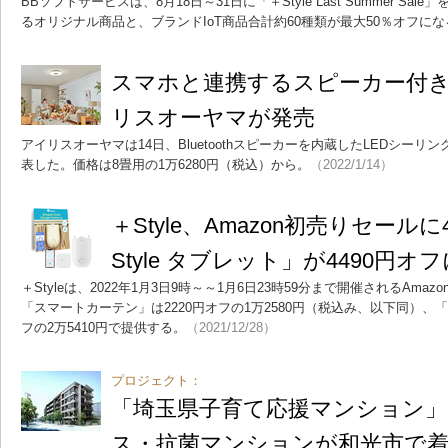
BBソフトサービスは、8月18日～31日に「＋Style Last Summer Sal
るオリジナル商品と、ブランドIoT商品合計約60種類が最大50％オフにな
スマホと連携するスピーカー付
リスオーヤマが発売
アイリスオーヤマは14日、Bluetoothスピーカーを内蔵したLEDシーリ
表した。価格は8畳用の1万6280円（税込）から。
（2022/1/14）
＋Style、Amazon初売りセール
Style タブレット」が4490円オ
＋Styleは、2022年1月3日9時～～1月6日23時59分まで開催されるAma
「スマートカーテン」は2220円オフの1万2580円（税込み、以下同）、「＋S
フの2万5410円で提供する。
（2021/12/28）
プロジェクト：
「埼玉県子育て応援マンション
ス・抗菌マンションが和光市で