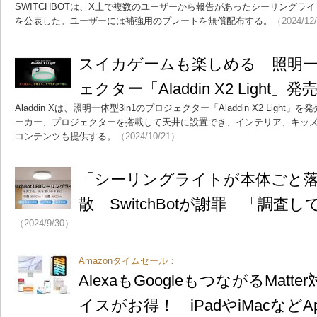
SWITCHBOTは、X上で複数のユーザーから報告があったシーリングラ
を公表した。ユーザーには補強用のプレートを無償配布する。
（2024/12
スイカゲームも楽しめる 照明一体
ェクター「Aladdin X2 Light」発
Aladdin Xは、照明一体型3in1のプロジェクター「Aladdin X2 Ligh
ーカー、プロジェクターを搭載して天井に設置でき、インテリア、キッ
コンテンツも提供する。
（2024/10/21）
「シーリングライトが本体ごと
散 SwitchBotが謝罪 「調査
（2024/9/30）
Amazonタイムセール：
AlexaもGoogleもつながるMatter
イスがお得！ iPadやiMacなどA