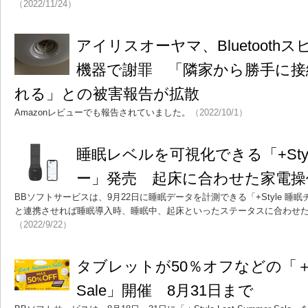
（2022/11/24）
アイリスオーヤマ、Bluetooth
機器で謝罪 「隣家から勝手に接
れる」との被害報告が拡散
Amazonレビューでも報告されていました。
（2022/10/1）
睡眠レベルを可視化できる「+Sty
ー」発売 起床に合わせた家電操
BBソフトサービスは、9月22日に睡眠データを計測できる「+Style 睡眠チ
と連携させれば睡眠導入時、睡眠中、起床といったステータスに合わせ
（2022/9/22）
タブレットが50％オフなどの「＋Style
Sale」開催 8月31日まで