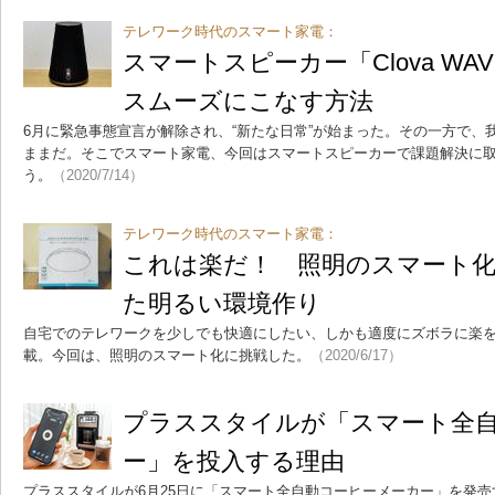
テレワーク時代のスマート家電：
スマートスピーカー「Clova W
スムーズにこなす方法
6月に緊急事態宣言が解除され、“新たな日常”が始まった。その一方で、
ままだ。そこでスマート家電、今回はスマートスピーカーで課題解決に
う。
（2020/7/14）
テレワーク時代のスマート家電：
これは楽だ！ 照明のスマート
た明るい環境作り
自宅でのテレワークを少しでも快適にしたい、しかも適度にズボラに楽
載。今回は、照明のスマート化に挑戦した。
（2020/6/17）
プラススタイルが「スマート全
ー」を投入する理由
プラススタイルが6月25日に「スマート全自動コーヒーメーカー」を発