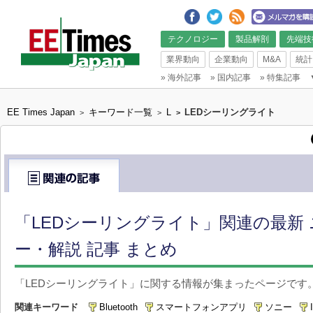
テクノロジー
製品解剖
先端技
業界動向
企業動向
M&A
統計
»
海外記事
»
国内記事
»
特集記事
EE Times Japan
キーワード一覧
L
LEDシーリングライト
>
>
>
「LEDシーリングライト」関連の最新
ー・解説 記事 まとめ
「LEDシーリングライト」に関する情報が集まったページです
関連キーワード
Bluetooth
スマートフォンアプリ
ソニー