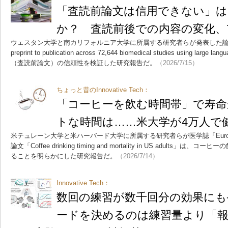
「査読前論文は信用できない」
か？ 査読前後での内容の変化、
ウェスタン大学と南カリフォルニア大学に所属する研究者らが発表した論文「Trackin
preprint to publication across 72,644 biomedical studies using la
（査読前論文）の信頼性を検証した研究報告だ。
（2026/7/15）
ちょっと昔のInnovative Tech：
「コーヒーを飲む時間帯」で寿命
トな時間は……米大学が4万人で
米テュレーン大学と米ハーバード大学に所属する研究者らが医学誌「European 
論文「Coffee drinking timing and mortality in US adult
ることを明らかにした研究報告だ。
（2026/7/14）
Innovative Tech：
数回の練習が数千回分の効果にも
ードを決めるのは練習量より「