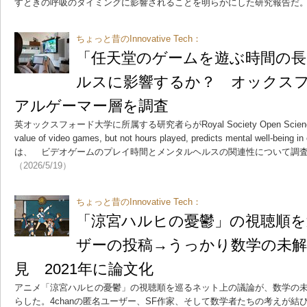
すときの呼吸のタイミングに影響されることを明らかにした研究報告だ
ちょっと昔のInnovative Tech：
「任天堂のゲームを遊ぶ時間の
ルスに影響するか？ オックス
アルゲーマー層を調査
英オックスフォード大学に所属する研究者らがRoyal Society Open Scien
value of video games, but not hours played, predicts mental well-being i
は、 ビデオゲームのプレイ時間とメンタルヘルスの関連性について調査し
（2026/5/19）
ちょっと昔のInnovative Tech：
「涼宮ハルヒの憂鬱」の視聴順を巡
ザーの投稿→うっかり数学の未解
見 2021年に論文化
アニメ「涼宮ハルヒの憂鬱」の視聴順を巡るネット上の議論が、数学の
らした。4chanの匿名ユーザー、SF作家、そして数学者たちの考えが