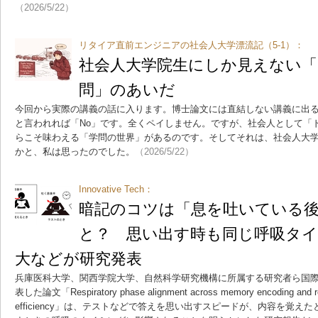
（2026/5/22）
リタイア直前エンジニアの社会人大学漂流記（5-1）：
社会人大学院生にしか見えない「
問」のあいだ
今回から実際の講義の話に入ります。博士論文には直結しない講義に出
と言われれば「No」です。全くペイしません。ですが、社会人として「
らこそ味わえる「学問の世界」があるのです。そしてそれは、社会人大
かと、私は思ったのでした。
（2026/5/22）
Innovative Tech：
暗記のコツは「息を吐いている
と？ 思い出す時も同じ呼吸タイ
大などが研究発表
兵庫医科大学、関西学院大学、自然科学研究機構に所属する研究者ら国際学術誌「Sc
表した論文「Respiratory phase alignment across memory encoding and ret
efficiency」は、テストなどで答えを思い出すスピードが、内容を覚