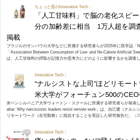
ちょっと昔のInnovative Tech：
「人工甘味料」で脳の老化スピード
分の加齢差に相当 1万人超を調査
掲載
ブラジルのサンパウロ大学などに所属する研究者らが2025年に医学誌「Neu
「Association Between Consumption of Low- and No-Calorie Artificial Sw
は、人工甘味料の摂取が記憶力や思考力にどのように影響するかを調査
Innovative Tech：
“ナルシストな上司”ほどリモー
米大学がフォーチュン500のCE
米ペンシルベニア大学ウォートン・スクールに所属する研究者らが発表した論文「Wors
altar: Why narcissistic leaders resist remote work」は
リモートワーク（在宅勤務）に抵抗することを実証した研究報告だ。
（20
Innovative Tech：