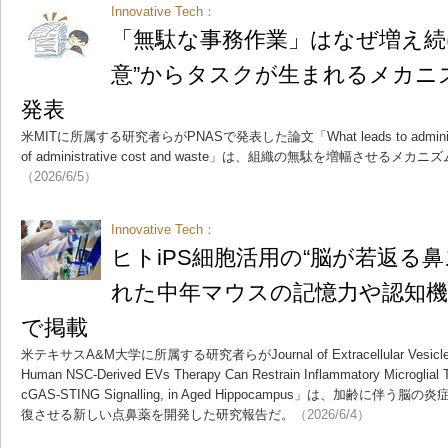
Innovative Tech：
「無駄な事務作業」はなぜ増え続
意”からタスクが生まれるメカニズ
発表
米MITに所属する研究者らがPNASで発表した論文「What leads to administrativ
of administrative cost and waste」は、組織の無駄を増幅させ
（2026/6/5）
Innovative Tech：
ヒトiPS細胞活用の“脳が若返る
れた中年マウスの記憶力や認知機
で掲載
米テキサスA&M大学に所属する研究者らがJournal of Extracellular Vesic
Human NSC-Derived EVs Therapy Can Restrain Inflammatory Microglial 
cGAS-STING Signalling, in Aged Hippocampus」は、加齢
復させる新しい点鼻薬を開発した研究報告だ。
（2026/6/4）