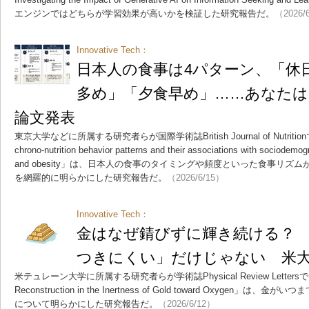
エンジンではどちらが学習効果が高いかを検証した研究報告だ。
（2026/
Innovative Tech：
日本人の食事は4パターン、「休
多め」「夕食早め」……あなたは
論文発表
東京大学などに所属する研究者らが国際学術誌British Journal of Nutritionで発
chrono-nutrition behavior patterns and their associations with sociodemogra
and obesity」は、日本人の食事のタイミングや頻度といった食事リズ
を網羅的に明らかにした研究報告だ。
（2026/6/15）
Innovative Tech：
金はなぜ錆びずに輝き続ける？
つきにくい」だけじゃない 米
米テュレーン大学に所属する研究者らが学術誌Physical Review Lettersで
Reconstruction in the Inertness of Gold toward Oxyge
について明らかにした研究報告だ。
（2026/6/12）