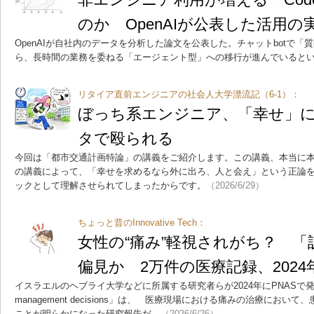
のか OpenAIが公表した活用の
OpenAIが自社内のデータを分析した論文を公表した。チャットbotで「
ら、長時間の業務を委ねる「エージェント型」への移行が進んでいると
リタイア直前エンジニアの社会人大学漂流記（6-1）：
ぼっち系エンジニア、「幸せ」
タで殴られる
今回は「都市交通計画特論」の講義をご紹介します。この講義、本当に
の講義によって、「幸せを求めるなら外に出ろ、人と会え」という正論
ックとして理解させられてしまったからです。
（2026/6/29）
ちょっと昔のInnovative Tech：
女性の“痛み”軽視されがち？ 
偏見か 2万件の医療記録、202
イスラエルのヘブライ大学などに所属する研究者らが2024年にPNASで発表した論文
management decisions」は、 医療現場における痛みの治療にお
ことが明らかになった研究報告だ。
（2026/6/26）