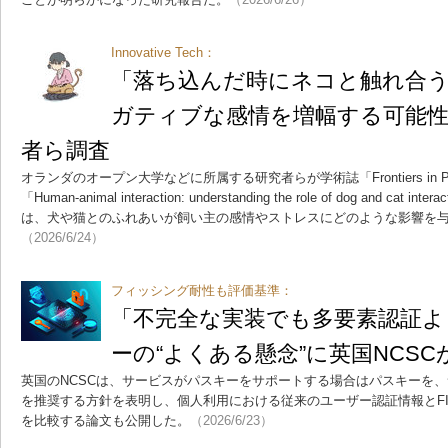
Innovative Tech：
「落ち込んだ時にネコと触れ合
ガティブな感情を増幅する可能
者ら調査
オランダのオープン大学などに所属する研究者らが学術誌「Frontiers in P
「Human-animal interaction: understanding the role of dog and cat interac
は、犬や猫とのふれあいが飼い主の感情やストレスにどのような影響を
（2026/6/24）
フィッシング耐性も評価基準：
「不完全な実装でも多要素認証よ
ーの“よくある懸念”に英国NCSC
英国のNCSCは、サービスがパスキーをサポートする場合はパスキーを、
を推奨する方針を表明し、個人利用における従来のユーザー認証情報とFI
を比較する論文も公開した。
（2026/6/23）