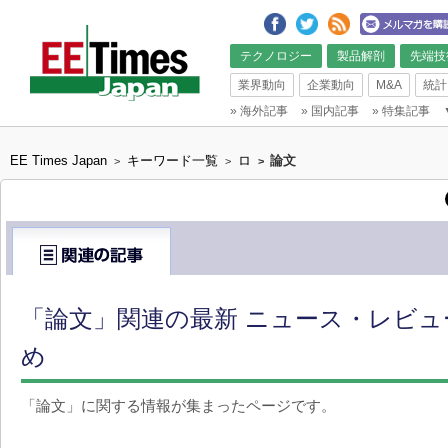
テクノロジー
製品解剖
先端技
業界動向
企業動向
M&A
統計
»
海外記事
»
国内記事
»
特集記事
EE Times Japan
キーワード一覧
ロ
論文
>
>
>
「論文」関連の最新 ニュース・レビュ
め
「論文」に関する情報が集まったページです。