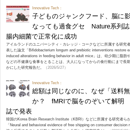
Innovative Tech：
子どものジャンクフード、脳に
なっても過食グセ Nature系
腸内細菌で正常化に成功
アイルランドのユニバーシティ・カレッジ・コークなどに所属する研究者らがNatu
表した論文「Bifidobacterium longum and prebiotic interventions restore early-
induced alterations in feeding behavior in adult mice
などの不健康な食事をとることは、大人になってからの食行動にまで長
かにした研究報告だ。
（2026/5/27）
Innovative Tech：
総額は同じなのに、なぜ「送料
か？ fMRIで脳をのぞいて解明
誌で発表
韓国のKorea Brain Research Institute（KBRI）などに所属する研究
「Neural and behavioral evidence of free shipping on consumer