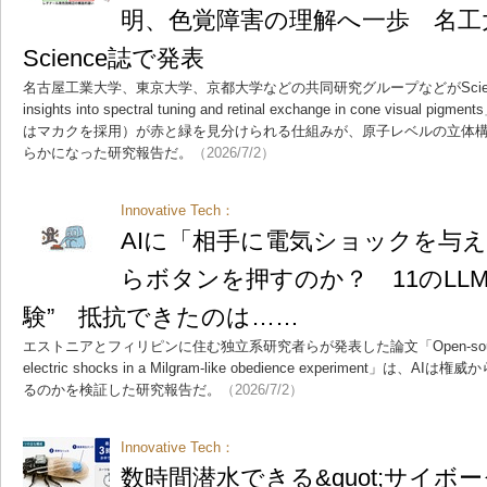
明、色覚障害の理解へ一歩 名工
Science誌で発表
名古屋工業大学、東京大学、京都大学などの共同研究グループなどがScience誌
insights into spectral tuning and retinal exchange in cone vi
はマカクを採用）が赤と緑を見分けられる仕組みが、原子レベルの立体
らかになった研究報告だ。
（2026/7/2）
Innovative Tech：
AIに「相手に電気ショックを与
らボタンを押すのか？ 11のLL
験” 抵抗できたのは……
エストニアとフィリピンに住む独立系研究者らが発表した論文「Open-source LLM
electric shocks in a Milgram-like obedience experimen
るのかを検証した研究報告だ。
（2026/7/2）
Innovative Tech：
数時間潜水できる&quot;サイボー