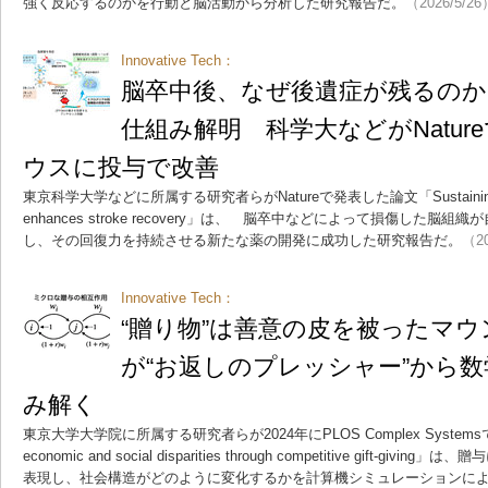
強く反応するのかを行動と脳活動から分析した研究報告だ。
（2026/5/26
Innovative Tech：
脳卒中後、なぜ後遺症が残るのか
仕組み解明 科学大などがNatur
ウスに投与で改善
東京科学大学などに所属する研究者らがNatureで発表した論文「Sustaining microgli
enhances stroke recovery」は、 脳卒中などによって損傷した
し、その回復力を持続させる新たな薬の開発に成功した研究報告だ。
（20
Innovative Tech：
“贈り物”は善意の皮を被ったマ
が“お返しのプレッシャー”から
み解く
東京大学大学院に所属する研究者らが2024年にPLOS Complex Systemsで
economic and social disparities through competitive gift-
表現し、社会構造がどのように変化するかを計算機シミュレーションに