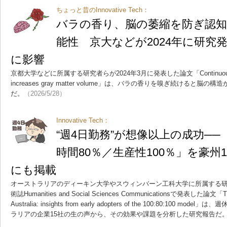
ちょっと昔のInnovative Tech：
バラの香り、脳の萎縮を防ぎ認知
能性 京大などが2024年に研究
に影響
京都大学などに所属する研究者らが2024年3月に発表した論文「Continuous inhalati
increases gray matter volume」は、バラの香りを嗅ぎ続けると
だ。
（2026/5/28）
Innovative Tech：
“週4日勤務”が想像以上の成功──
時間80％／生産性100％」を豪州
にも掲載
オーストラリアのディーキン大学やスウィンバーン工科大学に所属する研究者らがS
術誌Humanities and Social Sciences Communicationsで発表した論文「The 
Australia: insights from early adopters of the 100:80:100
ラリアの企業15社の生の声から、その効果や課題を分析した研究報告だ