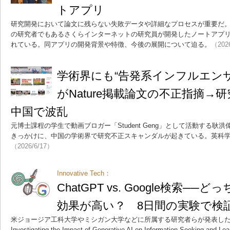
トアプリ
研究開発において論文に残らない失敗データや詳細なプロセスが重要だ
の研究者でもあるさくらインターネットの研究員が開発したノートアプリ
れている。同アプリの開発背景や特徴、今後の展開について迫る。
（202
学術界にも“告発系インフルエン
がNature掲載論文の不正指摘
中国で波乱
元博士課程の学生で動画ブロガー「Student Geng」として活動する耿洪偉（
きっかけに、中国の学術界で研究不正スキャンダルが起きている。英科学誌N
（2026/6/17）
Innovative Tech：
ChatGPT vs. Google検索─
効果が高い？ 8日間の実験で検
米ジョージア工科大学やミシガン大学などに所属する研究者らが発表した論文「Lear
Investigating the Impact of Generative AI on Information Seekin