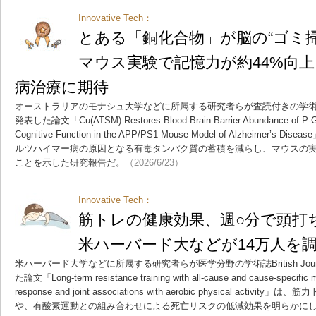
Innovative Tech：
とある「銅化合物」が脳の“ゴミ
マウス実験で記憶力が約44%向
病治療に期待
オーストラリアのモナシュ大学などに所属する研究者らが査読付きの学術誌ACS Che
発表した論文「Cu(ATSM) Restores Blood-Brain Barrier Abundance of P-Gly
Cognitive Function in the APP/PS1 Mouse Model of Alzheime
ルツハイマー病の原因となる有毒タンパク質の蓄積を減らし、マウスの
ことを示した研究報告だ。
（2026/6/23）
Innovative Tech：
筋トレの健康効果、週○分で頭
米ハーバード大などが14万人を
米ハーバード大学などに所属する研究者らが医学分野の学術誌British Journal of
た論文「Long-term resistance training with all-cause and cause-specific mo
response and joint associations with aerobic physical act
や、有酸素運動との組み合わせによる死亡リスクの低減効果を明らかに