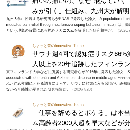
痛いの痛いの、なぜ“飛んでいく
みが引く」仕組み、九州大が解明
九州大学に所属する研究者らがPNASで発表した論文「A population of primary af
mediates pain relief through nocifensive coping behavior 
という現象の背景にある神経メカニズムを解明した研究報告だ。
（2026/
ちょっと昔のInnovative Tech：
サウナ週4回で認知症リスク66%減
人以上を20年追跡したフィンラ
東フィンランド大学などに所属する研究者らが2016年に発表した論文「Sauna bath
associated with dementia and Alzheimer’s disease in middle-a
れた約20年間にわたる調査によって、サウナに頻繁に入る習慣が、認知
ながる可能性が示された研究報告だ。
（2026/7/20）
ちょっと昔のInnovative Tech：
「仕事を辞めるとボケる」は本
ム高齢者2000人超を早大などが