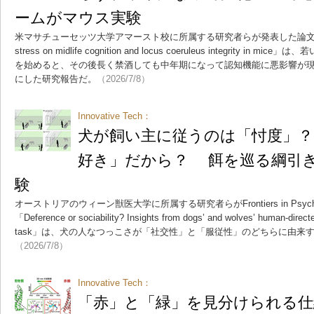
ームがマウス実験
米マサチューセッツ大学アマースト校に所属する研究者らが発表した論文「Impact of
stress on midlife cognition and locus coeruleus integrity 
を始めると、その後長く禁酒しても中年期になって認知機能に悪影響が
にした研究報告だ。
（2026/7/8）
Innovative Tech：
犬が飼い主に従うのは「忖度」
好き」だから？ 餌を巡る綱引
験
オーストリアのウィーン獣医大学に所属する研究者らがFrontiers in Psyc
「Deference or sociability? Insights from dogs’ and wolves’ human-directed
task」は、犬の人なつっこさが「社交性」と「服従性」のどちらに由来
（2026/7/8）
Innovative Tech：
「赤」と「緑」を見分けられる仕