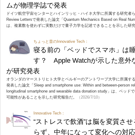
ムが物理学誌で発表
ドイツ航空宇宙センターとハインリッヒ・ハイネ大学に所属する研究者らが物
Review Lettersで発表した論文「Quantum Mechanics Based on Real Number
は、複素数を使わずに実数だけで量子力学を記述できることを示した研
ちょっと昔のInnovative Tech：
寝る前の「ベッドでスマホ」は
す？ Apple Watchが示した
が研究発表
オランダのマーストリヒト大学とベルギーのアントワープ大学に所属する研究者らがP
発表した論文「Sleep and smartphone use: Within and between-person relati
longitudinal smartphone and wearable data donation st
可能性があることを示した研究報告だ。
（2026/7/10）
Innovative Tech：
“ストレスで飲酒”は脳を変質さ
らず、中年になって変化への対応