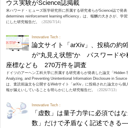
ウス実験がScience誌掲載
米ハワード・ヒューズ医学研究所に所属する研究者らがScience誌で発表した論文
determines reinforcement learning efficiency」は、報酬
にした研究報告だ。
（2026/7/14）
Innovative Tech：
論文サイト「arXiv」、投稿の約
が“丸見え状態”か パスワードや
座標なども 270万件を調査
ドイツのアーヘン工科大学に所属する研究者らが発表した論文「Hidden Secrets in t
Analyzing, and Preventing Unintentional Information Disclosure in Source 
は、査読前論文を公開するWebサイト「arXiv」に投稿された論文から
報が漏えいしていることを明らかにした研究報告だ。
（2026/7/13）
Innovative Tech：
「虚数」は量子力学に必須ではな
数」だけで矛盾なく記述できる─