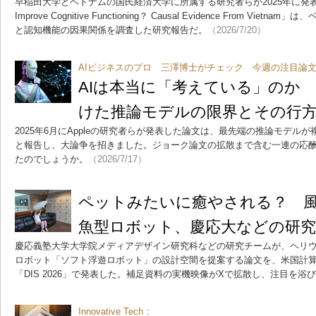
早稲田大学とベトナムの国民経済大学に所属する研究者らが2025年に発表した論文
Improve Cognitive Functioning？ Causal Evidence From V
と認知機能の因果関係を調査した研究報告だ。
（2026/7/20）
AIビジネスのプロ 三澤博士がチェック 今週の注目論
AIは本当に「考えている」のか A
けた推論モデルの限界とその行
2025年6月にAppleの研究者らが発表した論文は、最先端の推論モデル
と報告し、大論争を招きました。ジョーク論文の拡散まで含む一連の応酬
たのでしょうか。
（2026/7/17）
ペットみたいに癒やされる？ 
魚型ロボット、慶応大などの研究
慶応義塾大学大学院メディアデザイン研究科などの研究チームが、ヘリ
ロボット「ソフト浮遊ロボット」の設計空間を提案する論文を、米国計算
「DIS 2026」で発表した。補足資料の実機映像がXで拡散し、注目を浴
Innovative Tech：