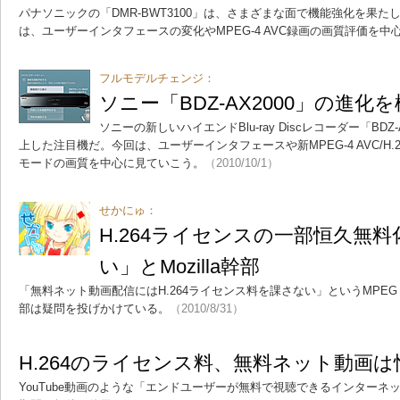
パナソニックの「DMR-BWT3100」は、さまざまな面で機能強化を果たしたBl
は、ユーザーインタフェースの変化やMPEG-4 AVC録画の画質評価を
フルモデルチェンジ：
ソニー「BDZ-AX2000」の進
ソニーの新しいハイエンドBlu-ray Discレコーダー「BD
上した注目機だ。今回は、ユーザーインタフェースや新MPEG-4 AVC/H
モードの画質を中心に見ていこう。
（2010/10/1）
せかにゅ：
H.264ライセンスの一部恒久無
い」とMozilla幹部
「無料ネット動画配信にはH.264ライセンス料を課さない」というMPEG L
部は疑問を投げかけている。
（2010/8/31）
H.264のライセンス料、無料ネット動画
YouTube動画のような「エンドユーザーが無料で視聴できるインターネッ