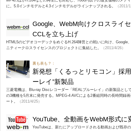
MP4のほかH.264などの再生にも対応し、7000円以下の激安価格のメ
に。5.0インチモデルと4.3インチモデルがラインナップされる。
（2011/1
Google、WebM向けクロスラ
CCLを立ち上げ
HTML5のビデオコーデックをめぐるH.264陣営との戦いに向け、Google、Mo
ニティークロスライセンスのプロジェクトに集結した。
（2011/4/26）
裏も表も？：
新発想「くるっとリモコン」採用、
ーレイ”新製品
三菱電機は、Blu-ray Discレコーダー「REALブルーレイ」の新製品として、「D
の3機種を5月末に発売する。MPEG-4 AVCによる2番組同時の長時間
ート。
（2011/4/25）
YouTube、全動画をWebM形式
YouTubeは、新たにアップロードされる動画および既存