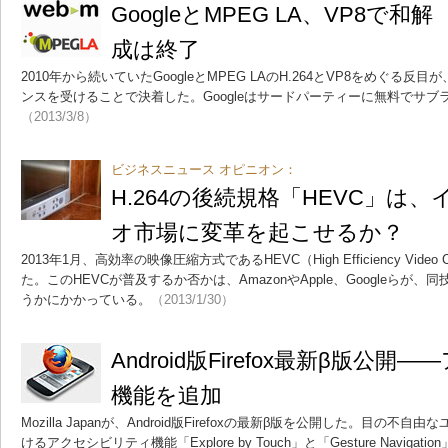
GoogleとMPEG LA、VP8で
成は終了
2010年から続いていたGoogleとMPEG LAのH.264とVP8をめぐる反目が
ンスを受けることで決着した。Googleはサードパーティーに無料でサ
（2013/3/8）
ビジネスニュース オピニオン：
H.264の後続規格「HEVC」は
オ市場に変革を起こせるか？
2013年1月、高効率の映像圧縮方式であるHEVC（High Efficiency Vide
た。このHEVCが普及するか否かは、AmazonやApple、Googleらが
うかにかかっている。
（2013/1/30）
Android版Firefox最新β版公
機能を追加
Mozilla Japanが、Android版Firefoxの最新β版を公開した。目の
けるアクセシビリティ機能「Explore by Touch」と「Gesture Naviga