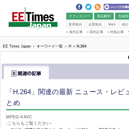
テクノロジー
製品解剖
先端技
業界動向
企業動向
M&A
統計
»
海外記事
»
国内記事
»
特集記事
EE Times Japan
キーワード一覧
H
H.264
>
>
>
「H.264」関連の最新 ニュース・レビ
とめ
MPEG-4 AVC
-こちらもご覧ください-