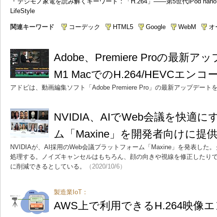
・
デジモノ家電を読み解くキーワード：「H.264」――第5世代iPod nanoを
LifeStyle
関連キーワード
コーデック
HTML5
Google
WebM
オ
Adobe、Premiere Proの
M1 MacでのH.264/HEVCエ
アドビは、動画編集ソフト「Adobe Premiere Pro」の最新アップデー
NVIDIA、AIでWeb会議を快
ム「Maxine」を開発者向けに提
NVIDIAが、AI採用のWeb会議プラットフォーム「Maxine」を発表し
処理する。ノイズキャンセルはもちろん、顔の向きや視線を修正したりでき、
に削減できるとしている。
（2020/10/6）
製造業IoT：
AWS上で利用できるH.264映像