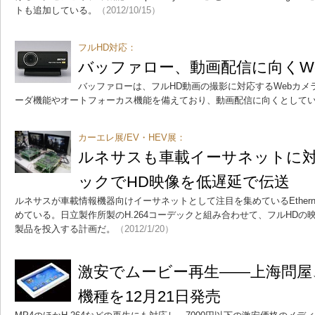
トも追加している。
（2012/10/15）
フルHD対応：
バッファロー、動画配信に向くW
バッファローは、フルHD動画の撮影に対応するWebカメラ
ーダ機能やオートフォーカス機能を備えており、動画配信に向くとして
カーエレ展/EV・HEV展：
ルネサスも車載イーサネットに
ックでHD映像を低遅延で伝送
ルネサスが車載情報機器向けイーサネットとして注目を集めているEtherne
めている。日立製作所製のH.264コーデックと組み合わせて、フルHD
製品を投入する計画だ。
（2012/1/20）
激安でムービー再生――上海問屋、
機種を12月21日発売