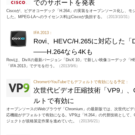
でのサポートを発表
Ciscoが、ビデオコーデック「H.264」の実装をオープンソース化し、
した。MPEG-LAへのライセンス料はCiscoが負担する。
（2013/10/31）
IFA 2013：
Rovi、HEVC/H.265に対応した「D
――H.264なら4Kも
Roviは、DivXの最新バージョン「DivX 10」で新しい映像コーデック「HE
「IFA 2013」でデモを行う。
（2013/9/6）
ChromeやYouTubeでもデフォルトで有効になる予定：
次世代ビデオ圧縮技術「VP9」、Ch
ルトで有効に
オープンソースのWebブラウザ「Chromium」の最新版では、次世代ビ
応機能がデフォルトで有効になる。VP9は「H.264」の代替技術として、Go
ジェクトが規格策定作業を進めていた。
（2013/6/21）