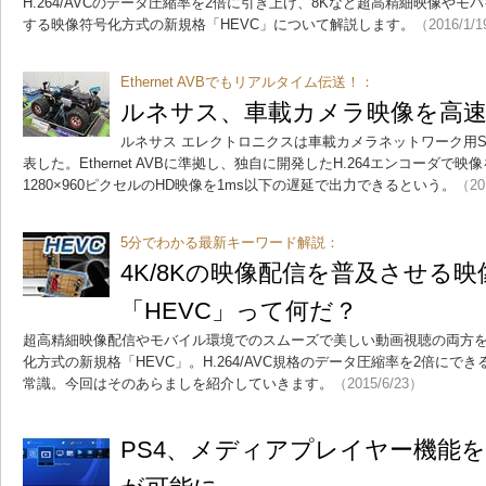
H.264/AVCのデータ圧縮率を2倍に引き上げ、8Kなど超高精細映像や
する映像符号化方式の新規格「HEVC」について解説します。
（2016/1/
Ethernet AVBでもリアルタイム伝送！：
ルネサス、車載カメラ映像を高速
ルネサス エレクトロニクスは車載カメラネットワーク用SoC
表した。Ethernet AVBに準拠し、独自に開発したH.264エンコーダ
1280×960ピクセルのHD映像を1ms以下の遅延で出力できるという。
（20
5分でわかる最新キーワード解説：
4K/8Kの映像配信を普及させる
「HEVC」って何だ？
超高精細映像配信やモバイル環境でのスムーズで美しい動画視聴の両方
化方式の新規格「HEVC」。H.264/AVC規格のデータ圧縮率を2倍に
常識。今回はそのあらましを紹介していきます。
（2015/6/23）
PS4、メディアプレイヤー機能を追