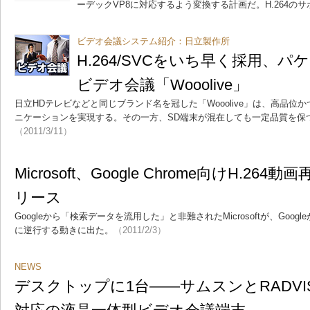
ーデックVP8に対応するよう変換する計画だ。H.264の
ビデオ会議システム紹介：日立製作所
H.264/SVCをいち早く採用、
ビデオ会議「Wooolive」
日立HDテレビなどと同じブランド名を冠した「Wooolive」は、高品
ニケーションを実現する。その一方、SD端末が混在しても一定品質を保
（2011/3/11）
Microsoft、Google Chrome向けH.2
リース
Googleから「検索データを流用した」と非難されたMicrosoftが、Goo
に逆行する動きに出た。
（2011/2/3）
NEWS
デスクトップに1台――サムスンとRADVISIO