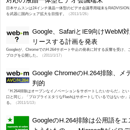
対応の液晶一体型ビデオ会議端末
日本サムスンは24インチ液晶一体型のビデオ会議専用端末をRADVISIO
を武器に国内シェア拡大を目指す。
（2011/1/26）
Google、SafariとIE9向けW
リースする計画を発表
Googleが、ChromeでのH.264サポート中止の発表に対する反響を受
ブログを公開した。
（2011/1/17）
Google ChromeのH.264排
判的
「H.264排除はオープンなイノベーションをサポートしたいからだ」というGoo
口と同じ」「プロプライエタリなFlashはサポートしているではないか
る。
（2011/1/13）
GoogleのH.264排除は公用語