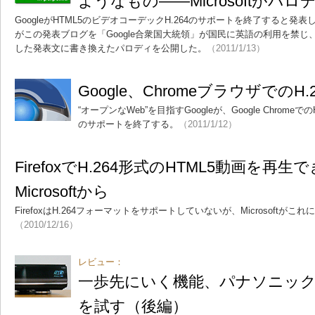
ようなもの――Microsoftがパ
GoogleがHTML5のビデオコーデックH.264のサポートを終了すると発表した
がこの発表ブログを「Google合衆国大統領」が国民に英語の利用を禁
した発表文に書き換えたパロディを公開した。
（2011/1/13）
Google、Chromeブラウザでの
“オープンなWeb”を目指すGoogleが、Google Chrome
のサポートを終了する。
（2011/1/12）
FirefoxでH.264形式のHTML5動画を再
Microsoftから
FirefoxはH.264フォーマットをサポートしていないが、Microsoft
（2010/12/16）
レビュー：
一歩先にいく機能、パナソニック「D
を試す（後編）