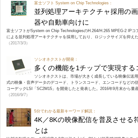
富士ソフト System on Chip Technologies：
並列処理アーキテクチャ採用の画
器や自動車向けに
富士ソフトがSystem on Chip TechnologiesのH.264/H.265 MPE
による並列処理アーキテクチャを採用しており、ロジックサイズを抑え
（2017/3/3）
ソシオネクストが開発：
多くの機能を1チップで実現するコ
ソシオネクストは、市場が大きく成長している映像伝送用機器
式の映像・音声データのデコード、トランスコード、エンコードなどの信
コーデックLSI「SC2M15」を開発したと発表した。2016年9月末から
（2016/9/7）
5分でわかる最新キーワード解説：
4K／8Kの映像配信を普及させる
とは