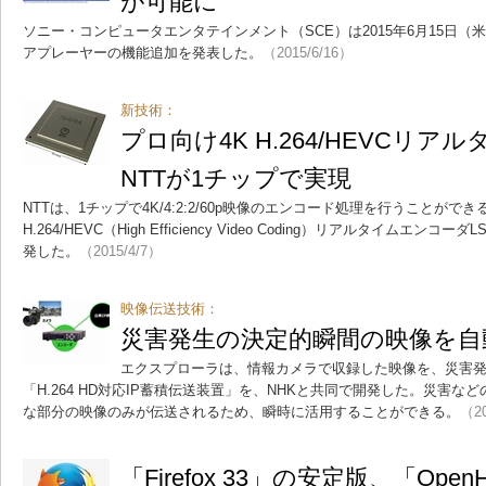
が可能に
ソニー・コンピュータエンタテインメント（SCE）は2015年6月15日（米国時間
アプレーヤーの機能追加を発表した。
（2015/6/16）
新技術：
プロ向け4K H.264/HEVCリ
NTTが1チップで実現
NTTは、1チップで4K/4:2:2/60p映像のエンコード処理を行うことが
H.264/HEVC（High Efficiency Video Coding）リアルタイムエン
発した。
（2015/4/7）
映像伝送技術：
災害発生の決定的瞬間の映像を自
エクスプローラは、情報カメラで収録した映像を、災害
「H.264 HD対応IP蓄積伝送装置」を、NHKと共同で開発した。災害
な部分の映像のみが伝送されるため、瞬時に活用することができる。
（20
「Firefox 33」の安定版、「Op