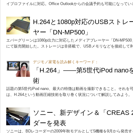
イプロファイルに対応。Office Outlookからの会議予約も可能になってい
H.264と1080p対応のUSBス
ヤー「DN-MP500」
エバーグリーンは1080p出力に対応したメディアプレーヤー「DN-MP5
にて販売開始した。ストレージは非搭載で、USBメモリなどを接続して
デジモノ家電を読み解くキーワード：
「H.264」――第5世代iPod n
術
話題の第5世代iPod nano、最大の特徴は動画を撮影できること。それを
は、H.264という動画圧縮技術を取り巻く状況について解説してみよう。
ソニー、新デザイン＆「CREAS 
ダーを発表
ソニーは、BDレコーダーの2009年秋モデルとして5機種を9月から発売