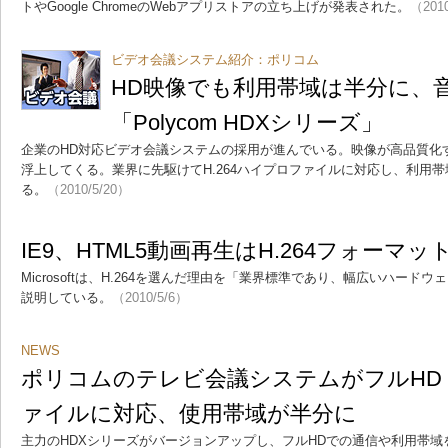
トやGoogle ChromeのWebアプリストアの立ち上げが発表された。
（2010
ビデオ会議システム紹介：ポリコム
HD映像でも利用帯域は半分に、
「Polycom HDXシリーズ」
企業のHD対応ビデオ会議システムの採用が進んでいる。映像が高品質化
浮上してくる。業界に先駆けてH.264ハイプロファイルに対応し、利用
る。
（2010/5/20）
IE9、HTML5動画再生はH.264フォーマ
Microsoftは、H.264を選んだ理由を「業界標準であり、幅広いハー
説明している。
（2010/5/6）
NEWS
ポリコムのテレビ会議システムがフルHD・
ァイルに対応、使用帯域が半分に
主力のHDXシリーズがバージョンアップし、フルHDでの通信や利用帯域を