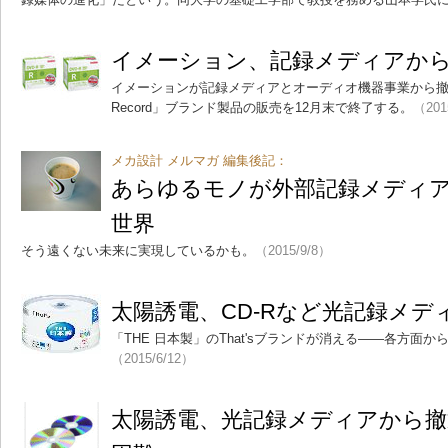
イメーション、記録メディアか
イメーションが記録メディアとオーディオ機器事業から撤退。「Ima
Record」ブランド製品の販売を12月末で終了する。
（201
メカ設計 メルマガ 編集後記：
あらゆるモノが外部記録メディア
世界
そう遠くない未来に実現しているかも。
（2015/9/8）
太陽誘電、CD-Rなど光記録メデ
「THE 日本製」のThat'sブランドが消える――各方面
（2015/6/12）
太陽誘電、光記録メディアから撤