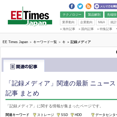
テクノロジー
製品解剖
先端技
業界動向
企業動向
M&A
統計
»
海外記事
»
国内記事
»
特集記事
EE Times Japan
キーワード一覧
キ
記録メディア
>
>
>
「記録メディア」関連の最新 ニュー
記事 まとめ
「記録メディア」に関する情報が集まったページです。
関連キーワード
ストレージ
SSD
HDD
データセンタ