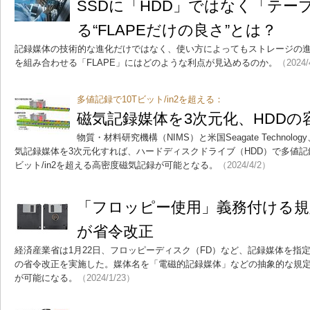
SSDに「HDD」ではなく「テー
る“FLAPEだけの良さ”とは？
記録媒体の技術的な進化だけではなく、使い方によってもストレージの進
を組み合わせる「FLAPE」にはどのような利点が見込めるのか。
（2024/
多値記録で10Tビット/in2を超える：
磁気記録媒体を3次元化、HDDの
物質・材料研究機構（NIMS）と米国Seagate Techno
気記録媒体を3次元化すれば、ハードディスクドライブ（HDD）で多値記
ビット/in2を超える高密度磁気記録が可能となる。
（2024/4/2）
「フロッピー使用」義務付ける規
が省令改正
経済産業省は1月22日、フロッピーディスク（FD）など、記録媒体を指
の省令改正を実施した。媒体名を「電磁的記録媒体」などの抽象的な規
が可能になる。
（2024/1/23）