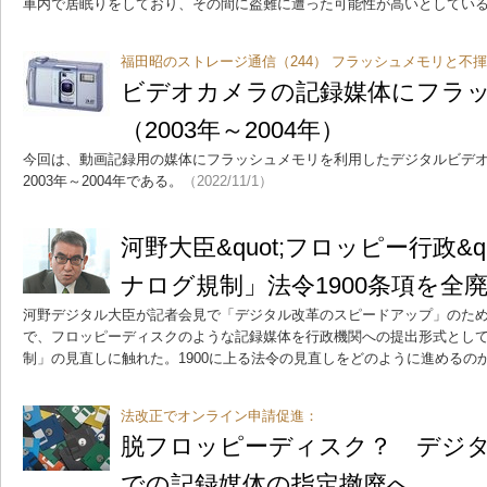
車内で居眠りをしており、その間に盗難に遭った可能性が高いとしてい
福田昭のストレージ通信（244） フラッシュメモリと不
ビデオカメラの記録媒体にフラ
（2003年～2004年）
今回は、動画記録用の媒体にフラッシュメモリを利用したデジタルビデ
2003年～2004年である。
（2022/11/1）
河野大臣&quot;フロッピー行政&q
ナログ規制」法令1900条項を全
河野デジタル大臣が記者会見で「デジタル改革のスピードアップ」のた
で、フロッピーディスクのような記録媒体を行政機関への提出形式とし
制」の見直しに触れた。1900に上る法令の見直しをどのように進めるの
法改正でオンライン申請促進：
脱フロッピーディスク？ デジ
での記録媒体の指定撤廃へ