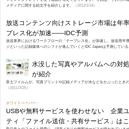
メディアに関する絵文字を紹介します。
（2012/1/24）
放送コンテンツ向けストレージ市場は年率1
プレス化が加速――IDC予測
放送業界におけるワークフローの「テープレス化」が加速し、放送用半
ジといった記録媒体へのシフトが進んでいくとIDC Japanは予測している
水没した写真やアルバムへの対
が紹介
富士フイルムが、写真プリントや記録メディアが水などをかぶったとき
（2011/3/25）
ホワイトペーパー：
USBや無料サービスを使わせない 企業
ティ「ファイル送信・共有サービス」は
取引先とのファイル授受に、USBメモリや無料サービスが使われていません