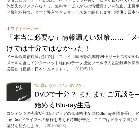
体紛失のリスクをなくし、無料サービスからの情報漏えいを防止。上長
ィ機能を持つ、今すぐ導入できるサービスをご紹介します（提供：日本
ホワイトペーパー：
「本当に必要な」情報漏えい対策……「メ
けでは十分ではなかった！
メール誤送信対策だけでは、ファイル転送等の無料WEBサービスやUS
メールを含むインターネット経由のデータ授受ツール導入と記録媒体抑
必要だ（提供：日本ワムネット）。
（2010/5/19）
“BL憂いならパイオ”のワケ：
DVDで十分？ またまたご冗談を――
始めるBlu-ray生活
コンテンツの充実や記録メディアの低価格化が進むBlu-ray事情を受け、P
ray Discドライブへの移行を考える時期が来た。ここではドライブ選
製品を紹介しよう。
（2010/4/28）