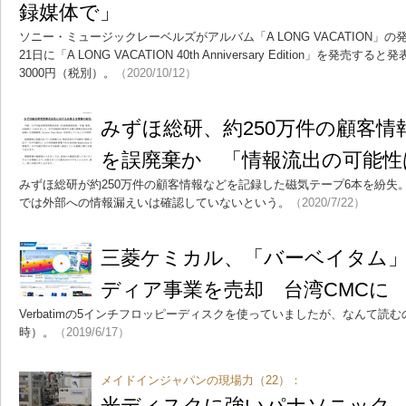
録媒体で」
ソニー・ミュージックレーベルズがアルバム「A LONG VACATION」の発
21日に「A LONG VACATION 40th Anniversary Edition」を
3000円（税別）。
（2020/10/12）
みずほ総研、約250万件の顧客
を誤廃棄か 「情報流出の可能性
みずほ総研が約250万件の顧客情報などを記録した磁気テープ6本を紛失
では外部への情報漏えいは確認していないという。
（2020/7/22）
三菱ケミカル、「バーベイタム
ディア事業を売却 台湾CMCに
Verbatimの5インチフロッピーディスクを使っていましたが、なんて読
時）。
（2019/6/17）
メイドインジャパンの現場力（22）：
光ディスクに強いパナソニック