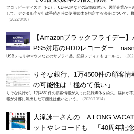
フロッピーディスク（FD）、CD-ROMなどの記録媒体が、民間企業か
して、デジタル庁が行政手続き時に使用媒体を指定する法令について、
（2022/8/30）
【Amazonブラックフライデ
PS5対応のHDDレコーダー「nasn
USBメモリやマウスなどのサプライ品、記録メディアもセールに。
（202
りそな銀行、1万4500件の顧客
の可能性は「極めて低い」
りそな銀行が、1万4561件の顧客情報が入った記録媒体を紛失。媒体が
報が外部に流出した可能性は低いという。
（2020/10/14）
大滝詠一さんの「A LONG VACA
ットやレコードも 「40周年記