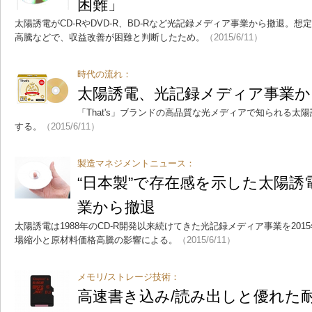
困難」
太陽誘電がCD-RやDVD-R、BD-Rなど光記録メディア事業から撤退。
高騰などで、収益改善が困難と判断したため。
（2015/6/11）
時代の流れ：
太陽誘電、光記録メディア事業か
「That's」ブランドの高品質な光メディアで知られる太
する。
（2015/6/11）
製造マネジメントニュース：
“日本製”で存在感を示した太陽
業から撤退
太陽誘電は1988年のCD-R開発以来続けてきた光記録メディア事業を201
場縮小と原材料価格高騰の影響による。
（2015/6/11）
メモリ/ストレージ技術：
高速書き込み/読み出しと優れた耐