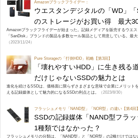
Amazonブラックフライデー：
ウエスタンデジタルの「WD」「Sa
のストレージがお買い得 最大3
Amazonブラックフライデーが始まった。記録メディアを販売するウエ
「SanDisk」ブランドの製品を多数セール製品として用意している。最大
（2023/11/24）
Pure Storageの「打倒HDD」戦略【第3回】
「壊れやすいHDD」に生き残る
だけじゃないSSDの魅力とは
進化を続けるSSDは、価格面に限らずさまざまな意味で企業にメリットを
える記録媒体として魅力的になるSSDの利点とは。
（2023/8/30）
フラッシュメモリ「NAND型」「NOR型」の違い【第4回
SSDの記録媒体「NAND型フラ
1種類ではなかった？
フラッシュメモリの分類は、「NAND型」と「NOR型」の2種だけでは