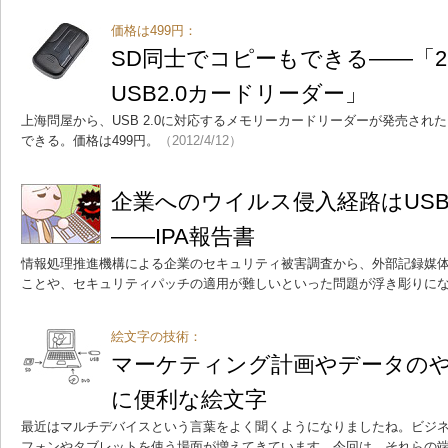
価格は499円：
SD同士でコピーもできる――「
USB2.0カードリーダー」
上海問屋から、USB 2.0に対応するメモリーカードリーダーが発売され
できる。価格は499円。
（2012/4/12）
企業へのウイルス侵入経路はUS
――IPA報告書
情報処理推進機構による企業のセキュリティ被害調査から、外部記録媒
ことや、セキュリティパッチの適用が難しいといった問題が浮き彫りに
絵文字の技術：
マーケティング計画やデータの
に便利な絵文字
最近はマルチデバイスという言葉をよく聞くようになりましたね。ビジネ
フォンやタブレットを使う場面が増えてきています。今回は、それらの