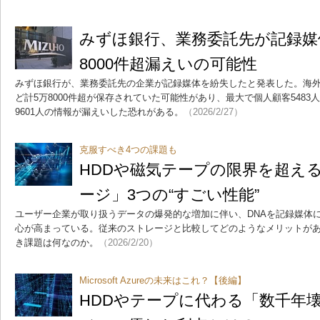
みずほ銀行、業務委託先が記録媒
8000件超漏えいの可能性
みずほ銀行が、業務委託先の企業が記録媒体を紛失したと発表した。海
ど計5万8000件超が保存されていた可能性があり、最大で個人顧客5483人
9601人の情報が漏えいした恐れがある。
（2026/2/27）
克服すべき4つの課題も
HDDや磁気テープの限界を超える
ージ」3つの“すごい性能”
ユーザー企業が取り扱うデータの爆発的な増加に伴い、DNAを記録媒体に
心が高まっている。従来のストレージと比較してどのようなメリットが
き課題は何なのか。
（2026/2/20）
Microsoft Azureの未来はこれ？【後編】
HDDやテープに代わる「数千年