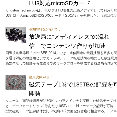
I U3対応microSDカード
Kingston Technologyは、4KやフルHD映像の記録メディアとして利用可
U3）対応のmicroSDHC/SDXCカード「SDCA3」を発表した。
（2015/1/
4K8K時代に備えて：
放送局に“メディアレス”の流れ
信」でコンテンツ作りが加速
国際放送機器展「Inter BEE 2014」では、通信関連の最新技術も数
タ通信対応の報道用ビデオカメラや、データ転送技術を軸にした放送局
録媒体なしで撮影から放送までのワークフローを構成する放送局も増え
従来比約74倍：
磁気テープ1巻で185TBの記録
開発
ソニーは、面記録密度が148Gビット/平方インチを実現した磁気テープ
と、データカートリッジ1巻あたり185Tバイト以上のデータ記録が可能
型の磁気テープ記録媒体に比べて約74倍の面記録密度に相当する。
（201