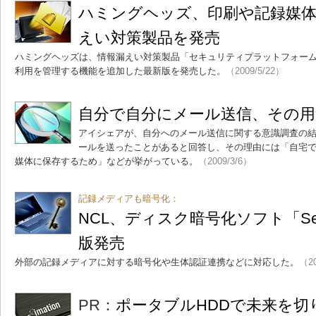
ハミングヘッズ、印刷や記録媒
えい対策製品を発売
ハミングヘッズは、情報漏えい対策製品「セキュリティプラットフォー
利用を管理する機能を追加した最新版を発売した。
（2009/5/22）
自分で自分にメール送信、その用
アイシェアが、自分へのメール送信に関する意識調査の結
ールを送ったことがあると回答し、その理由には「自宅
媒体に保存するため」などが挙がっている。
（2009/3/6）
記録メディアも暗号化：
NCL、ディスク暗号化ソフト「Sec
版発売
外部の記録メディアに対する暗号化や生体認証連携などに対応した。
（20
PR：
ポータブルHDDで未来を切