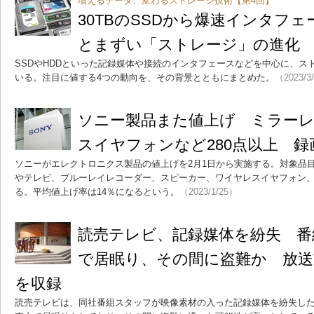
増えるデータ、変わるストレージ技術【第4回】
30TBのSSDから爆速インタフ
とまずい「ストレージ」の進化
SSDやHDDといった記録媒体や接続のインタフェースなどを中心に、ス
いる。注目に値する4つの動向を、その背景とともにまとめた。
（2023/3
ソニー製品また値上げ ミラー
スイヤフォンなど280点以上 録
ソニーがエレクトロニクス製品の値上げを2月1日から実施する。対象品目
やテレビ、ブルーレイレコーダー、スピーカー、ワイヤレスイヤフォン
る。平均値上げ率は14％になるという。
（2023/1/25）
読売テレビ、記録媒体を紛失 番
で居眠り、その間に盗難か 放送
を収録
読売テレビは、同社番組スタッフが映像素材の入った記録媒体を紛失し