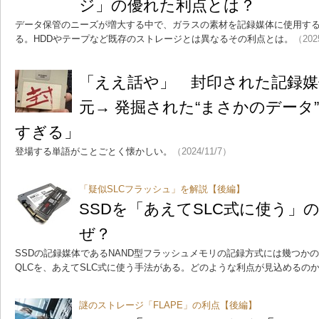
ジ」の優れた利点とは？
データ保管のニーズが増大する中で、ガラスの素材を記録媒体に使用す
る。HDDやテープなど既存のストレージとは異なるその利点とは。
（202
「ええ話や」 封印された記録媒
元→ 発掘された“まさかのデータ
すぎる」
登場する単語がことごとく懐かしい。
（2024/11/7）
「疑似SLCフラッシュ」を解説【後編】
SSDを「あえてSLC式に使う」の
ぜ？
SSDの記録媒体であるNAND型フラッシュメモリの記録方式には幾つかの
QLCを、あえてSLC式に使う手法がある。どのような利点が見込めるの
謎のストレージ「FLAPE」の利点【後編】