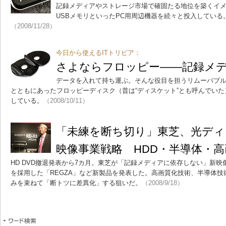
記録メディアやストレージ市場で確固たる地位を築くイメ
USBメモリといったPC用周辺機器を続々と投入してい
（2008/11/28）
今日から使えるITトリビア：
さよならフロッピー――記録メ
データを入れて持ち運ぶ。そんな役目を担うリムーバブル
とともにあったフロッピーディスク（昔は“ディスケット”とも呼んでい
している。
（2008/10/11）
「未練を断ち切り」東芝、光デ
映像事業戦略 HDD・半導体・
HD DVD撤退発表から7カ月。東芝が「記録メディアに依存しない」新
を採用した「REGZA」など新製品を発表した。高画質化技術、半導体技術
みを束ねて「断トツに差異化」する狙いだ。
（2008/9/18）