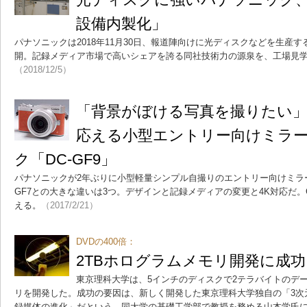
設備内製化」
パナソニックは2018年11月30日、報道陣向けに光ディスクなどを生産
開。記録メディア市場で高いシェアを誇る同社技術力の源泉を、工場見
（2018/12/5）
「背景がぼける写真を撮りたい
応える小型エントリー向けミラ
ク「DC-GF9」
パナソニックが2年ぶりに小型軽量シンプル自撮りのエントリー向けミラー
GF7との大きな違いは3つ。デザインと記録メディアの変更と4K対応だ。
える。
（2017/2/21）
DVDの400倍：
2TBホログラムメモリ開発に成
東京理科大学は、5インチのディスクで2テラバイトのデ
リを開発した。成功の要因は、新しく開発した東京理科大学独自の「3次
録媒体の進化」だという。同大学の基礎工学部で教授を務める山本学氏