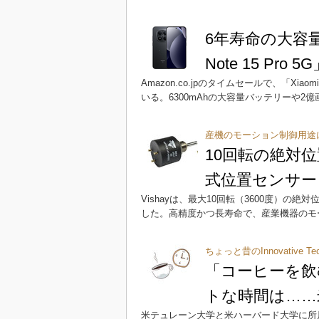
6年寿命の大容量バ
Note 15 Pr
Amazon.co.jpのタイムセールで、「Xiaomi
いる。6300mAhの大容量バッテリーや2
産機のモーション制御用途
10回転の絶対位
式位置センサー
Vishayは、最大10回転（3600度）の
した。高精度かつ長寿命で、産業機器のモ
ちょっと昔のInnovative Te
「コーヒーを飲
トな時間は……
米テュレーン大学と米ハーバード大学に所属する研