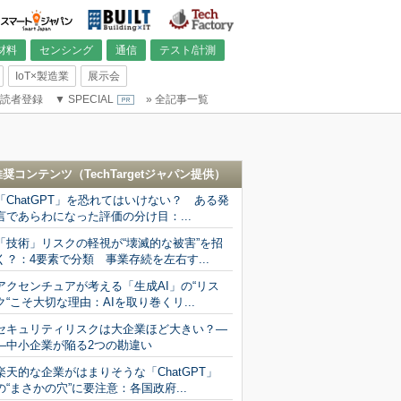
材料
センシング
通信
テスト/計測
IoT×製造業
展示会
読者登録
▼
SPECIAL
»
全記事一覧
推奨コンテンツ（
TechTargetジャパン
提供）
「ChatGPT」を恐れてはいけない？ ある発
言であらわになった評価の分け目：...
「技術」リスクの軽視が“壊滅的な被害”を招
く？：4要素で分類 事業存続を左右す...
アクセンチュアが考える「生成AI」の“リス
ク“こそ大切な理由：AIを取り巻くリ...
セキュリティリスクは大企業ほど大きい？―
―中小企業が陥る2つの勘違い
楽天的な企業がはまりそうな「ChatGPT」
の“まさかの穴”に要注意：各国政府...