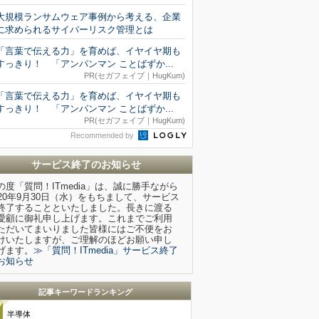
大規模ランサムウェア事例から考える、企業
に求められるサイバーリスク管理とは
「言葉で伝える力」を育めば、イヤイヤ期も
すっきり！ 「アンパンマン ことばずか...
PR(セガフェイブ｜HugKum)
「言葉で伝える力」を育めば、イヤイヤ期も
すっきり！ 「アンパンマン ことばずか...
PR(セガフェイブ｜HugKum)
Recommended by
サービス終了のお知らせ
の度「質問！ITmedia」は、誠に勝手ながら
020年9月30日（水）をもちまして、サービス
終了することといたしました。長きに渡る
愛顧に御礼申し上げます。これまでご利用
ただいてまいりました皆様にはご不便をお
けいたしますが、ご理解のほどお願い申し
げます。
≫「質問！ITmedia」サービス終了
お知らせ
記事キーワードランキング
半導体