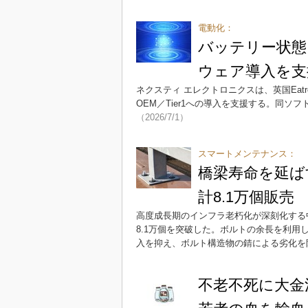
電動化：
バッテリー状態
ウェア導入を支
ネクスティ エレクトロニクスは、英国Eatro
OEM／Tier1への導入を支援する。同
（2026/7/1）
スマートメンテナンス：
橋梁寿命を延ば
計8.1万個販売
高度成長期のインフラ老朽化が深刻化する
8.1万個を突破した。ボルトの余長を利
入を抑え、ボルト構造物の錆による劣化を
不老不死に大金