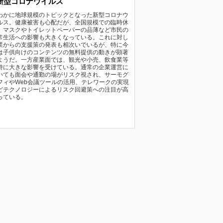
新型コロナウイルス
わかに地球規模のトピックとなった新型コロナウ
ルス。健康被害も心配だが、全国規模での臨時休
、マスクやトイレットペーパーの品薄など市民の
常生活への影響も大きくなっている。これに対し
業からの支援策の発表も相次いでいるが、特に今
は子供向けのコンテンツの無料提供の動きが顕著
ようだ。一方産業面では、観光や小売、飲食業等
特に大きな影響を受けている。通常の企業運営に
いても面会や通勤の場がリスク視され、サーモグ
フィやWeb会議ツールの活用、テレワークの実現
どテクノロジーによるリスク回避策への注目が高
っている。