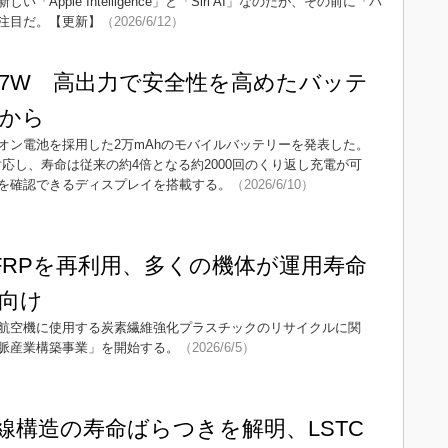
pple Intelligence」と「Siri AI」なのだが、その前に「パ
注目だ。【更新】
（2026/6/12）
大67W 高出力で安全性を高めたバッテ
から
オン電池を採用した2万mAhのモバイルバッテリーを発表した。
対応し、寿命は従来の約4倍となる約2000回のくり返し充電が可
を確認できるディスプレイを搭載する。
（2026/6/10）
FRPを再利用、多くの機体が運用寿命
向け
航空機に使用する炭素繊維強化プラスチックのリサイクルに関
脈産業構築事業」を開始する。
（2026/6/5）
線構造の寿命ばらつきを解明、LSTC