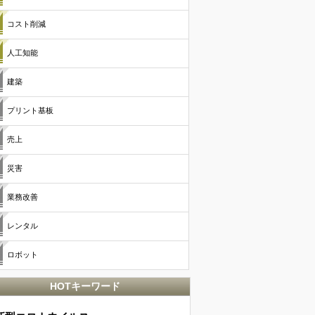
コスト削減
人工知能
建築
プリント基板
売上
災害
業務改善
レンタル
ロボット
HOTキーワード