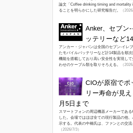
論文「Coffee drinking timing and 
ることを明らかにした研究報告だ。
（2026
Anker、セブ
ッテリーなど1
アンカー・ジャパンは全国のセブン-イレ
たモバイルバッテリーなど計14製品を順
機能を搭載しており高い安全性を実現して
わせのケーブル類を取りそろえる。
（2026
CIOが原宿で
リー寿命が見え
月5日まで
スマートフォンの周辺機器メーカーであるC
した。会場ではほぼ全ての現行製品の他、
示する。代表の中橋氏は、ファンとの交流
（2026/7/3）