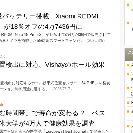
ッテリー搭載「Xiaomi REDMI
o 5G」が18％オフの4万7436円に
 REDMI Note 15 Pro 5G」が18％オフの4万7436円で販売されて
億画素カメラを搭載した5G対応スマートフォンだ。
（2026/8/5）
こ
に：
置検出に対応、Vishayのホール効果
絶対位置検出に対応するホール効果式位置センサー「34 PHE」を発表
ーション制御用途に適する。
（2026/7/17）
ch：
む時間帯」で寿命が変わる？ ベス
米大学が4万人で健康効果を調査
究者らが医学誌「European Heart Journal」で発表した