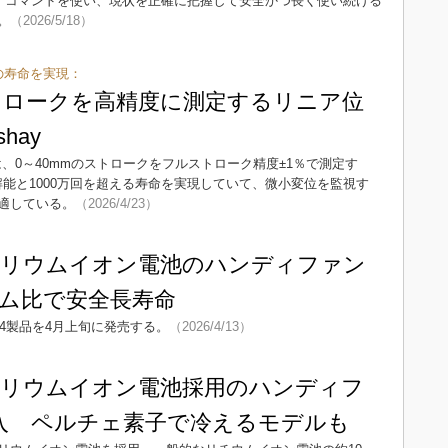
wercfg」コマンドを使い、現状を正確に把握して安全かつ長く使い続ける
。
（2026/5/18）
超の寿命を実現：
ストロークを高精度に測定するリニア位
hay
E」は、0～40mmのストロークをフルストローク精度±1％で測定す
解能と1000万回を超える寿命を実現していて、微小変位を監視す
適している。
（2026/4/23）
トリウムイオン電池のハンディファン
ム比で安全長寿命
ル4製品を4月上旬に発売する。
（2026/4/13）
リウムイオン電池採用のハンディフ
入 ペルチェ素子で冷えるモデルも