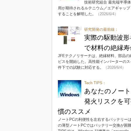
技術研究組合 最先端半導体
用が期待されるルテニウム／エアギャップ
することを解明した。
（2026/6/4）
研究開発の最前線：
実際の駆動波形を
で材料の絶縁寿
JFEテクノリサーチは、絶縁材料、部品
ビスを開始した。高性能インバーターのス
件下での試験に対応する。
（2026/6/4）
Tech TIPS：
あなたのノート
発火リスクを可視
慣のススメ
ノートPCの利便性を左右するバッテリー
の薄型ノートPCではバッテリー交換が困難