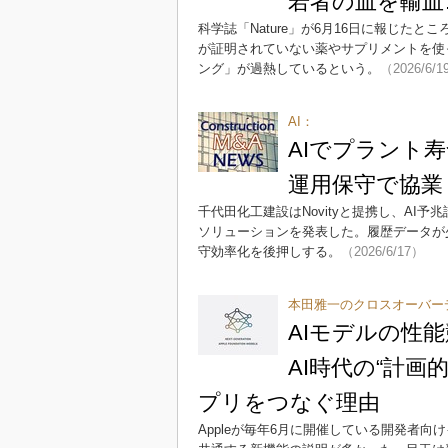
若者の血を輸血…
科学誌「Nature」が6月16日に報じた
が証明されていない薬やサプリメントを使
ング」が過熱しているという。
（2026/6/1
AI：
AIでプラント寿
運用保守で協業
千代田化工建設はNovityと提携し、AI予兆診断「
ソリューションを発表した。履歴データが
守効率化を後押しする。
（2026/6/17）
本田雅一のクロスオーバー
AIモデルの性
AI時代の“計画的
プリをつなぐ理由
Appleが毎年6月に開催している開発者向