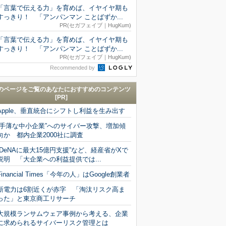
「言葉で伝える力」を育めば、イヤイヤ期も
すっきり！ 「アンパンマン ことばずか...
PR(セガフェイブ｜HugKum)
「言葉で伝える力」を育めば、イヤイヤ期も
すっきり！ 「アンパンマン ことばずか...
PR(セガフェイブ｜HugKum)
Recommended by
のページをご覧のあなたにおすすめのコンテンツ
[PR]
Apple、垂直統合にシフトし利益を生み出す
“手薄な中小企業”へのサイバー攻撃、増加傾
向か 都内企業2000社に調査
“DeNAに最大15億円支援”など、経産省がXで
説明 「大企業への利益提供では...
Financial Times「今年の人」はGoogle創業者
新電力は6割近くが赤字 「淘汰リスク高ま
った」と東京商工リサーチ
大規模ランサムウェア事例から考える、企業
に求められるサイバーリスク管理とは