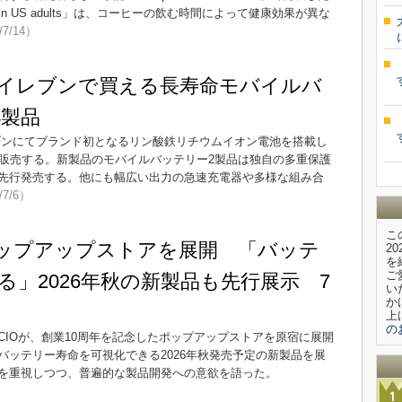
mortality in US adults」は、コーヒーの飲む時間によって健康効果が異な
/7/14）
ン-イレブンで買える長寿命モバイルバ
4製品
ブンにてブランド初となるリン酸鉄リチウムイオン電池を搭載し
次販売する。新製品のモバイルバッテリー2製品は独自の多重保護
先行発売する。他にも幅広い出力の急速充電器や多様な組み合
/7/6）
こ
ポップアップストアを展開 「バッテ
2
を
ご
る」2026年秋の新製品も先行展示 7
い
か
上
の
IOが、創業10周年を記念したポップアップストアを原宿に展開
バッテリー寿命を可視化できる2026年秋発売予定の新製品を展
を重視しつつ、普遍的な製品開発への意欲を語った。