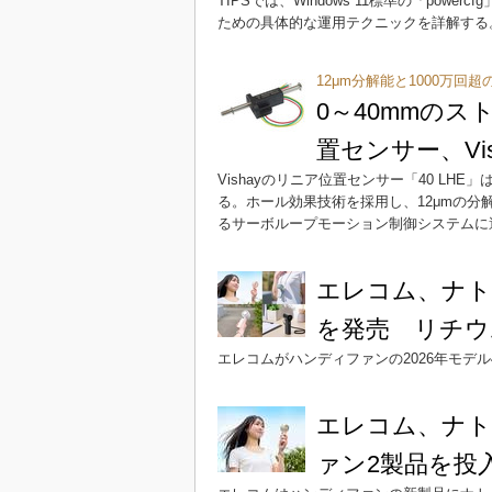
TIPSでは、Windows 11標準の「po
ための具体的な運用テクニックを詳解する
12μm分解能と1000万回
0～40mmの
置センサー、Vis
Vishayのリニア位置センサー「40 LH
る。ホール効果技術を採用し、12μmの分
るサーボループモーション制御システムに
エレコム、ナ
を発売 リチウ
エレコムがハンディファンの2026年モデ
エレコム、ナト
ァン2製品を投