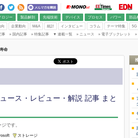
ノロジー
製品解剖
先端技術
デバイス
プロセス
パワー
部品
動向
企業動向
M&A
統計
インタビュー
コラム
テーマ特集
5G
記事
»
国内記事
»
特集記事
▼
連載一覧
»
ニュース
»
電子ブックレット
»
寿命
ュース・レビュー・解説 記事 まと
ージです。
rosoft
ストレージ