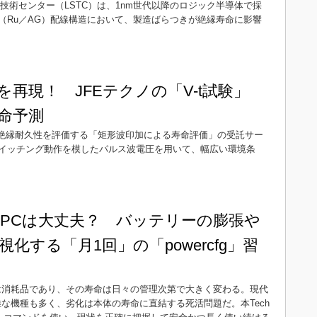
技術センター（LSTC）は、1nm世代以降のロジック半導体で採
（Ru／AG）配線構造において、製造ばらつきが絶縁寿命に影響
再現！ JFEテクノの「V-t試験」
命予測
の絶縁耐久性を評価する「矩形波印加による寿命評価」の受託サー
イッチング動作を模したパルス波電圧を用いて、幅広い環境条
PCは大丈夫？ バッテリーの膨張や
化する「月1回」の「powercfg」習
は消耗品であり、その寿命は日々の管理次第で大きく変わる。現代
な機種も多く、劣化は本体の寿命に直結する死活問題だ。本Tech