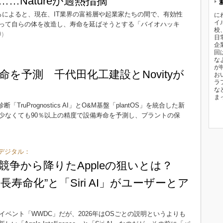
…Natureが過熱指摘
ところによると、現在、IT業界の富裕層や起業家たちの間で、有効性
に
イ
って自らの体を改造し、寿命を延ばそうとする「バイオハッキ
校
9）
日
企
回
な
が
命を予測 千代田化工建設とNovityが
お
ラ
な
ま
TruPrognostics AI」とO&M基盤「plantOS」を統合した新
少なくても90％以上の精度で設備寿命を予測し、プラントの保
デジタル：
能競争から降りたAppleの狙いとは？
長寿命化”と「Siri AI」がユーザーとア
けイベント「WWDC」だが、2026年はOSごとの説明というよりも