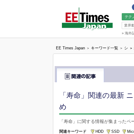
テク
業界
»
海外
EE Times Japan
キーワード一覧
シ
>
>
>
「寿命」関連の最新 ニ
め
「寿命」に関する情報が集まったペ
関連キーワード
HDD
SSD
Mic