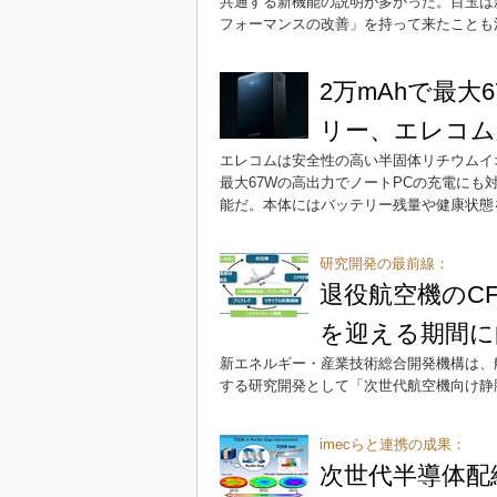
共通する新機能の説明が多かった。目玉は新しい「A
フォーマンスの改善」を持って来たことも
2万mAhで最
リー、エレコム
エレコムは安全性の高い半固体リチウムイ
最大67Wの高出力でノートPCの充電にも
能だ。本体にはバッテリー残量や健康状態
研究開発の最前線：
退役航空機のC
を迎える期間に
新エネルギー・産業技術総合開発機構は、
する研究開発として「次世代航空機向け静
imecらと連携の成果：
次世代半導体配