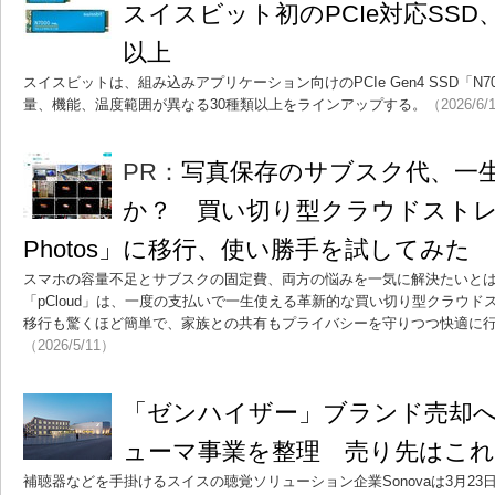
スイスビット初のPCIe対応SSD、
以上
スイスビットは、組み込みアプリケーション向けのPCIe Gen4 SSD「N
量、機能、温度範囲が異なる30種類以上をラインアップする。
（2026/6/
PR：
写真保存のサブスク代、一
か？ 買い切り型クラウドストレー
Photos」に移行、使い勝手を試してみた
スマホの容量不足とサブスクの固定費、両方の悩みを一気に解決たいと
「pCloud」は、一度の支払いで一生使える革新的な買い切り型クラウドスト
移行も驚くほど簡単で、家族との共有もプライバシーを守りつつ快適に
（2026/5/11）
「ゼンハイザー」ブランド売却へ 
ューマ事業を整理 売り先はこ
補聴器などを手掛けるスイスの聴覚ソリューション企業Sonovaは3月23日、同