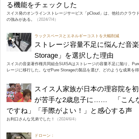
る機能をチェックした
スイス発のオンラインストレージサービス「pCloud」は、他社のクラ
の強みがある。
（2024/7/4）
ラックスペースとエネルギーコストを大幅削減
ストレージ容量不足に悩んだ音楽業
Storage」を選択した理由
スイスの音楽著作権共同組合SUISAはストレージの容量不足に陥り、Pure 
レージに移行した。なぜPure Storageの製品を選び、どのような成果を
スイス人家族が日本の理容院を
が苦手な2歳息子に…… 「こん
ですね」「手際がよい！」と感心する声
お利口さんな兄弟でした！
（2024/6/4）
ドローン：