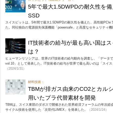
5年で最大1.5DWPDの耐久性を備
SSD
スイスビットは、5年間で最大1.5DWPDの耐久性を備えた、高性能PCIe 
た。同社独自の電源損失保護機能「powersafe」と高度なセキュリティ
IT技術者の給与が最も高い国は
は？
ヒューマンリソシアは、世界のIT技術者の給与動向を調査し、「データで
vol.10」として発表した。IT技術者の給与が世界で最も高いのは「スイス
（2024/1/31）
材料技術：
TBMが排ガス由来のCO2とカル
用いたプラ代替素材を開発
TBMは、スイス東部のダボスで開催された世界経済フォーラムの年次総
サイクル技術を使用した「次世代LIMEX」を発表した。
（2024/1/24）