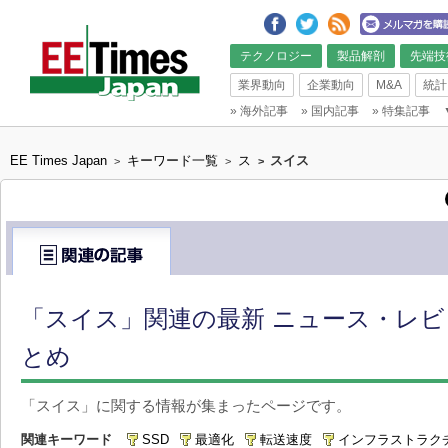
テクノロジー
製品解剖
先端技
業界動向
企業動向
M&A
統計
»
海外記事
»
国内記事
»
特集記事
EE Times Japan
キーワード一覧
ス
スイス
>
>
>
「スイス」関連の最新 ニュース・レビ
とめ
「スイス」に関する情報が集まったページです。
関連キーワード
SSD
最適化
転送速度
インフラストラク