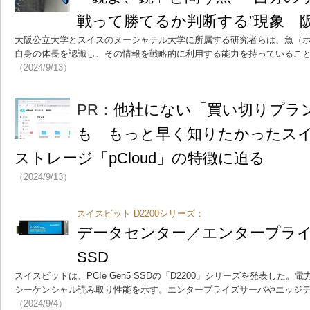
戦って勝てるか判断する”現象 
大阪公立大学とスイスのヌーシャテル大学に所属する研究者らは、魚（
自身の体長を認識し、その情報を戦略的に利用する能力を持っているこ
（2024/9/13）
PR：
他社にない「買い切りプラ
も もっと早く知りたかったス
ストレージ「pCloud」の特徴に迫る
（2024/9/13）
スイスビット D2200シリーズ：
データセンター／エンタープライズ向
SSD
スイスビットは、PCIe Gen5 SSDの「D2200」シリーズを発表した。電
シーケンシャル読み取り性能を示す。エンタープライズサーバやエッジ
（2024/9/4）