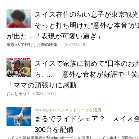
スイス在住の幼い息子が東京観光
そっと打ち明けた“意外な本音”が
が出た」「表現が可愛い過ぎ」
家族5人で旅行した際の映像。
（2024/12/19）
スイスで家族に初めて“日本のお
ら…… 意外な食材が好評で「笑
「ママの頑張りに感動」
おいしそう！
（2024/11/17）
Nokiaのドローンネットワークを活用
まるでライドシェア？ スイス
300台を配備
スイスの通信事業者がNokiaのサービスを活用し、スイス全土に300台