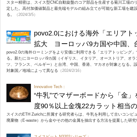
スター精密は、スイス型CNC自動旋盤のコア部品を生産する菊川工場の
定した。高付加価値製品と最先端モデルの組み立てが可能な新工場を建設
る。
（2024/3/5）
povo2.0における海外「エリア
拡大 ヨーロッパ9カ国や中国、
povo2.0の海外ローミングをより安価に利用できる「エリアトッピング
る。新たにヨーロッパ9カ国（イギリス、イタリア、オーストリア、オラ
ツ、フランス、ベルギー）と台湾、中国、香港、マカオが対象となる。
対象国／地域によって異なる
（2024/2/16）
Innovative Tech：
“牛乳”でマザーボードから「金
度90％以上金塊22カラット相当
スイスのETH Zurichに所属する研究者らは、牛乳を利用して古いコン
廃棄物（E-waste）から金やその他の金属を抽出する方法を提案した研
スイスビット N3202シリーズ：