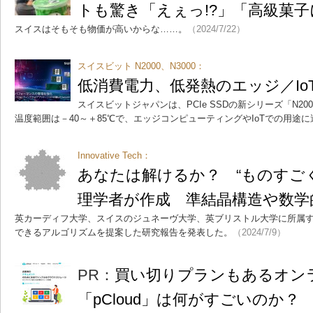
トも驚き「えぇっ!?」「高級菓
スイスはそもそも物価が高いからな……。
（2024/7/22）
スイスビット N2000、N3000：
低消費電力、低発熱のエッジ／IoT向
スイスビットジャパンは、PCIe SSDの新シリーズ「N20
温度範囲は－40～＋85℃で、エッジコンピューティングやIoTでの用途
Innovative Tech：
あなたは解けるか？ “ものすご
理学者が作成 準結晶構造や数学
英カーディフ大学、スイスのジュネーヴ大学、英ブリストル大学に所属
できるアルゴリズムを提案した研究報告を発表した。
（2024/7/9）
PR：
買い切りプランもあるオン
「pCloud」は何がすごいのか