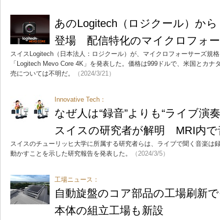
あのLogitech（ロジクール）
登場 配信特化のマイクロフォ
スイスLogitech（日本法人：ロジクール）が、マイクロフォーサーズ
「Logitech Mevo Core 4K」を発表した。価格は999ドルで、米国
売については不明だ。
（2024/3/21）
Innovative Tech：
なぜ人は“録音”よりも“ライブ演
スイスの研究者が解明 MRI内
スイスのチューリッヒ大学に所属する研究者らは、ライブで聞く音楽は
動かすことを示した研究報告を発表した。
（2024/3/5）
工場ニュース：
自動旋盤のコア部品の工場刷新で
本体の組立工場も新設