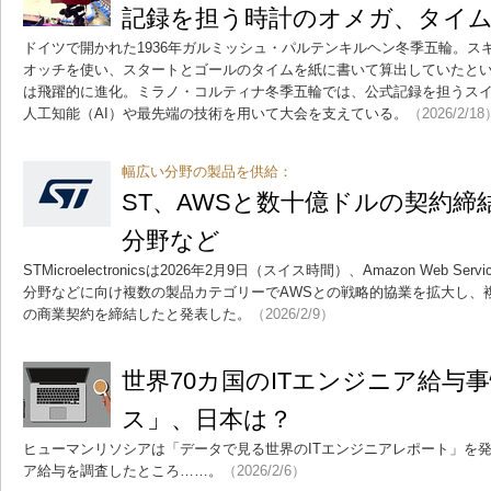
記録を担う時計のオメガ、タイ
ドイツで開かれた1936年ガルミッシュ・パルテンキルヘン冬季五輪。ス
オッチを使い、スタートとゴールのタイムを紙に書いて算出していたとい
は飛躍的に進化。ミラノ・コルティナ冬季五輪では、公式記録を担うス
人工知能（AI）や最先端の技術を用いて大会を支えている。
（2026/2/18
幅広い分野の製品を供給：
ST、AWSと数十億ドルの契約締結
分野など
STMicroelectronicsは2026年2月9日（スイス時間）、Amazon Web S
分野などに向け複数の製品カテゴリーでAWSとの戦略的協業を拡大し、
の商業契約を締結したと発表した。
（2026/2/9）
世界70カ国のITエンジニア給与
ス」、日本は？
ヒューマンリソシアは「データで見る世界のITエンジニアレポート」を発
ア給与を調査したところ……。
（2026/2/6）