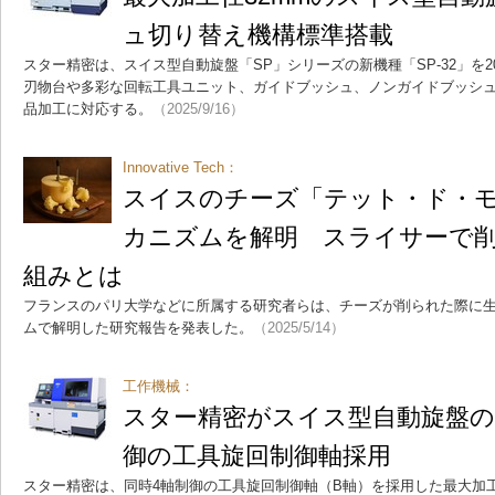
ュ切り替え機構標準搭載
スター精密は、スイス型自動旋盤「SP」シリーズの新機種「SP-32」を2
刃物台や多彩な回転工具ユニット、ガイドブッシュ、ノンガイドブッシ
品加工に対応する。
（2025/9/16）
Innovative Tech：
スイスのチーズ「テット・ド・
カニズムを解明 スライサーで
組みとは
フランスのパリ大学などに所属する研究者らは、チーズが削られた際に
ムで解明した研究報告を発表した。
（2025/5/14）
工作機械：
スター精密がスイス型自動旋盤の
御の工具旋回制御軸採用
スター精密は、同時4軸制御の工具旋回制御軸（B軸）を採用した最大加工