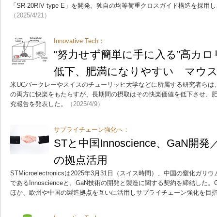
「SR-20RIV type E」を開発。独自の均等荷重クロスガイド構造を採
（2025/4/21）
Innovative Tech：
“努力せず簡単に手に入る”高カ
低下、肥満になりやすい マウ
米UCバークレーやスイスのチューリッヒ大学などに所属する研究者らは
の両方に快楽をもたらすが、長期間の摂取はその快楽価値を低下させ、
究報告を発表した。
（2025/4/9）
サプライチェーン強化へ：
STと中国Innoscience、GaN
の拠点活用
STMicroelectronicsは2025年3月31日（スイス時間）、中国の窒化
であるInnoscienceと、GaN技術の開発と製造に関する契約を締結した
ほか、欧州や中国の製造拠点を互いに活用しサプライチェーン強化を目