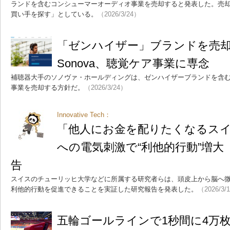
ランドを含むコンシューマーオーディオ事業を売却すると発表した。売
買い手を探す」としている。
（2026/3/24）
「ゼンハイザー」ブランドを売
Sonova、聴覚ケア事業に専念
補聴器大手のソノヴァ・ホールディングは、ゼンハイザーブランドを含
事業を売却する方針だ。
（2026/3/24）
Innovative Tech：
「他人にお金を配りたくなるス
への電気刺激で“利他的行動”増
告
スイスのチューリッヒ大学などに所属する研究者らは、頭皮上から脳へ
利他的行動を促進できることを実証した研究報告を発表した。
（2026/3/
五輪ゴールラインで1秒間に4万