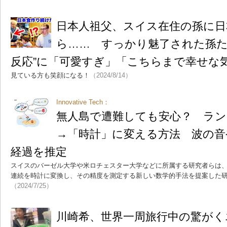
日本人祖父、スイス在住の孫に日
ら…… すっかり魅了された孫た
反応”に「可愛すぎ」「こちらまで幸せな
見ている方も笑顔になる！
（2024/8/14）
Innovative Tech：
無人島で遭難しても安心？ ラン
→「時計」に変える方法 波の音
経過を推定
スイスのバーゼル大学や米ロチェスター大学などに所属する研究者らは
連続を時計に変換し、その精度を測定する新しい数学的手法を提案した
（2024/7/25）
川崎希、世界一周旅行中の驚がく