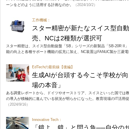
ーンをどのように活用する計画なのか。
（2024/10/2）
工作機械：
スター精密が新たなスイス型自動旋
売、NCは2種類が選択可
スター精密は、スイス型自動旋盤「SB」シリーズの新製品「SB-20R II」
能の向上と各種サポート機能の拡充に加え、NC装置はFANUC製か三菱
EdTechの最前線【後編】
生成AIが台頭する今こそ学校が
場の本音」
ある調査レポートから、ドイツやオーストリア、スイスといった国では教
の導入が積極的に進んでいる状況が明らかになった。教育現場のIT活用
（2024/9/16）
Innovative Tech：
「鏡よ、鏡」と問う魚──自分の