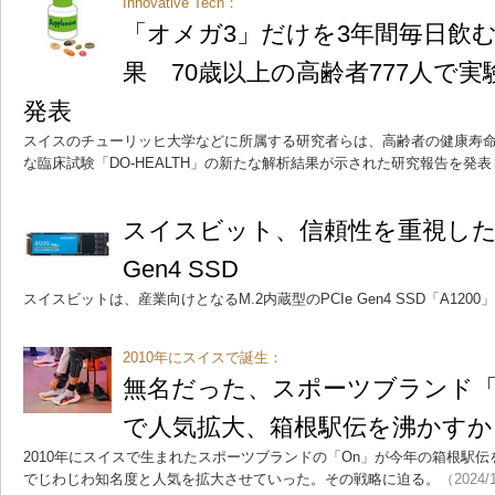
Innovative Tech：
「オメガ3」だけを3年間毎日飲
果 70歳以上の高齢者777人で
発表
スイスのチューリッヒ大学などに所属する研究者らは、高齢者の健康寿
な臨床試験「DO-HEALTH」の新たな解析結果が示された研究報告を発
スイスビット、信頼性を重視した産
Gen4 SSD
スイスビットは、産業向けとなるM.2内蔵型のPCIe Gen4 SSD「A120
2010年にスイスで誕生：
無名だった、スポーツブランド「
で人気拡大、箱根駅伝を沸かすか
2010年にスイスで生まれたスポーツブランドの「On」が今年の箱根駅
でじわじわ知名度と人気を拡大させていった。その戦略に迫る。
（2024/