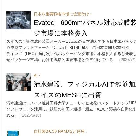
日本を重要戦略市場に位置付け：
Evatec、600mmパネル対応成
ジ市場に本格参入
スイスの半導体成膜装置メーカーEvatecの日本法人である日本エバテック
応成膜プラットフォーム「CLUSTERLINE 600」の日本展開を本格化
ティング（HPC）向け次世代パッケージング市場に本格参入すると発表
端パッケージ市場における戦略的重要市場と位置付けている。
（2026/7/
AI：
清水建設、フィジカルAIで鉄筋
スイスのMESHに出資
清水建設は、スイス連邦工科大学チューリッヒ校発のスタートアップMES
ソフトウェアを活用し、鉄筋の加工／運搬／組立／結束／溶接を自動化す
める。
（2026/6/16）
自社製BiCS8 NANDなど使用：