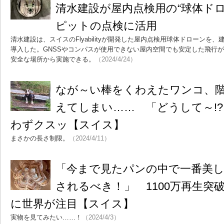
清水建設が屋内点検用の“球体ドロ
ピットの点検に活用
清水建設は、スイスのFlyabilityが開発した屋内点検用球体ドローンを
導入した。GNSSやコンパスが使用できない屋内空間でも安定した飛行
安全な場所から実施できる。
（2024/4/24）
なが～い棒をくわえたワンコ、
えてしまい…… 「どうして～!
わずクスッ【スイス】
まさかの長さ制限。
（2024/4/11）
「今まで見たパンの中で一番美
されるべき！」 1100万再生突
に世界が注目【スイス】
実物を見てみたい……！
（2024/4/3）