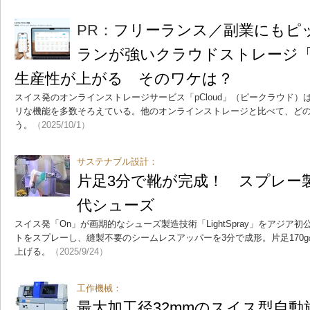
PR：
フリーランス／副業にもピッ
ランが強いクラウドストレージ「p
生産性が上がる そのワケは？
スイス発のオンラインストレージサービス「pCloud」（ピークラウド
リな機能を多数そろえている。他のオンラインストレージと比べて、ど
う。
（2025/10/1）
サステナブル設計：
片足3分で靴が完成！ スプレー
代シューズ
スイス発「On」が画期的なシューズ製造技術「LightSpray」をアジ
トをスプレーし、縫製不要のシームレスアッパーを3分で成形。片足170
上げる。
（2025/9/24）
工作機械：
最大加工径32mmのスイス型自