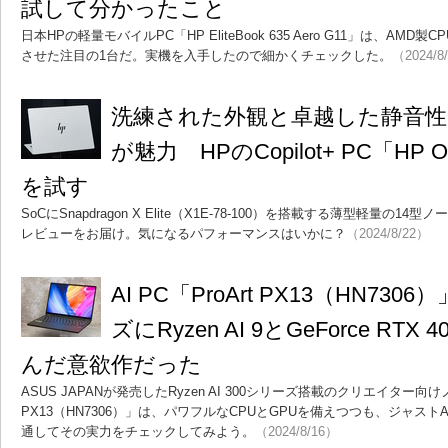
試して分かったこと
日本HPの軽量モバイルPC「HP EliteBook 635 Aero G11」は、A
させた注目の1台だ。実機を入手したので細かくチェックした。
（2024/8
洗練された外観と卓越した静音
が魅力 HPのCopilot+ PC「HP Om
を試す
SoCにSnapdragon X Elite（X1E-78-100）を搭載する薄型軽量の14型ノート
レビューをお届け。気になるパフォーマンスはいかに？
（2024/8/22）
AI PC「ProArt PX13（HN73
ズにRyzen AI 9とGeForce RTX 
んだ意欲作だった
ASUS JAPANが発売したRyzen AI 300シリーズ搭載のクリエイター向けノ
PX13（HN7306）」は、パワフルなCPUとGPUを備えつつも、ジャス
通してその実力をチェックしてみよう。
（2024/8/16）