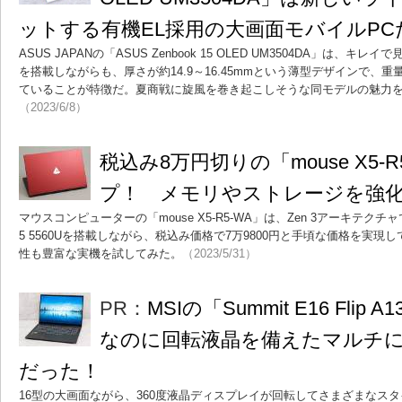
ットする有機EL採用の大画面モバイルPC
ASUS JAPANの「ASUS Zenbook 15 OLED UM3504DA」は、キ
を搭載しながらも、厚さが約14.9～16.45mmという薄型デザインで、重量
ていることが特徴だ。夏商戦に旋風を巻き起こしそうな同モデルの魅力
（2023/6/8）
税込み8万円切りの「mouse X5
プ！ メモリやストレージを強
マウスコンピューターの「mouse X5-R5-WA」は、Zen 3アーキテクチャで
5 5560Uを搭載しながら、税込み価格で7万9800円と手頃な価格を実
性も豊富な実機を試してみた。
（2023/5/31）
PR：
MSIの「Summit E16 Fli
なのに回転液晶を備えたマルチに
だった！
16型の大画面ながら、360度液晶ディスプレイが回転してさまざまなス