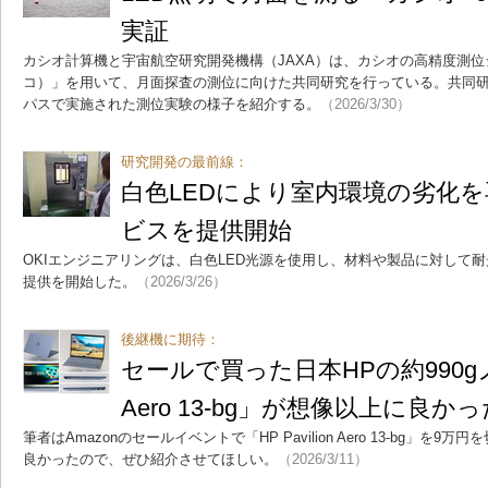
実証
カシオ計算機と宇宙航空研究開発機構（JAXA）は、カシオの高精度測位システ
コ）」を用いて、月面探査の測位に向けた共同研究を行っている。共同研
パスで実施された測位実験の様子を紹介する。
（2026/3/30）
研究開発の最前線：
白色LEDにより室内環境の劣化
ビスを提供開始
OKIエンジニアリングは、白色LED光源を使用し、材料や製品に対して
提供を開始した。
（2026/3/26）
後継機に期待：
セールで買った日本HPの約990gノー
Aero 13-bg」が想像以上に良
筆者はAmazonのセールイベントで「HP Pavilion Aero 13-bg」
良かったので、ぜひ紹介させてほしい。
（2026/3/11）