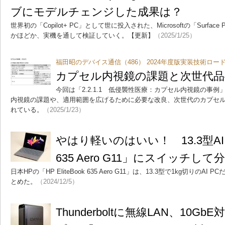
ブにモデルチェンジした成果は？
世界初の「Copilot+ PC」として世に投入された、Microsoftの「Surfa
かほどか、実機を通して検証していく。【更新】
（2025/1/25）
福田昭のデバイス通信（486） 2024年度版実装技術ロー
カプセル内視鏡の課題と次世代品
今回は「2.2.1.1 低侵襲性医療：カプセル内視鏡の事
内視鏡の課題や、適用範囲を広げるために必要な改良、次世代のカプセ
れている。
（2025/1/23）
やはり軽いのはいい！ 13.3型AI PC
635 Aero G11」にスイッチし
日本HPの「HP EliteBook 635 Aero G11」は、13.3型で1kg切り
とめた。
（2024/12/5）
Thunderboltに無線LAN、10