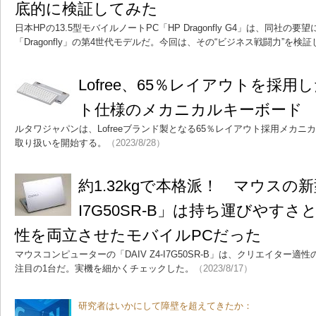
底的に検証してみた
日本HPの13.5型モバイルノートPC「HP Dragonfly G4」は、同社
「Dragonfly」の第4世代モデルだ。今回は、その“ビジネス戦闘力”を検
Lofree、65％レイアウトを採
ト仕様のメカニカルキーボード
ルタワジャパンは、Lofreeブランド製となる65％レイアウト採用メカニカルキ
取り扱いを開始する。
（2023/8/28）
約1.32kgで本格派！ マウスの新型「
I7G50SR-B」は持ち運びやす
性を両立させたモバイルPCだった
マウスコンピューターの「DAIV Z4-I7G50SR-B」は、クリエイター
注目の1台だ。実機を細かくチェックした。
（2023/8/17）
研究者はいかにして障壁を超えてきたか：