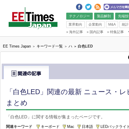
テクノロジー
製品解剖
先端技
業界動向
企業動向
M&A
統計
»
海外記事
»
国内記事
»
特集記事
EE Times Japan
キーワード一覧
ハ
白色LED
>
>
>
「白色LED」関連の最新 ニュース・レ
まとめ
「白色LED」に関する情報が集まったページです。
関連キーワード
キーボード
Mac
日本語
LEDバックライ