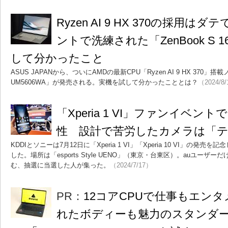
Ryzen AI 9 HX 370の採用
ントで洗練された「ZenBook S 1
して分かったこと
ASUS JAPANから、ついにAMDの最新CPU「Ryzen AI 9 HX 370」搭載ノ
UM5606WA」が発売される。実機を試して分かったこととは？
（2024/8
「Xperia 1 VI」ファンイベン
性 設計で苦労したカメラは「
KDDIとソニーは7月12日に「Xperia 1 VI」「Xperia 10 VI」の
した。場所は「esports Style UENO」（東京・台東区）。auユー
む、抽選に当選した人が集った。
（2024/7/17）
PR：
12コアCPUで仕事もエン
れたボディーも魅力のスタンダ