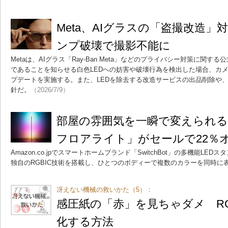
Meta、AIグラスの「盗撮改造」
ンプ破壊で撮影不能に
Metaは、AIグラス「Ray-Ban Meta」などのプライバシー対策に関
であることを知らせる白色LEDへの妨害や破壊行為を検出した場合、カ
プデートを実施する。また、LEDを除去する改造サービスの出品削除や
針だ。
（2026/7/9）
部屋の雰囲気を一瞬で変えられる「Swi
フロアライト」がセールで22％オ
Amazon.co.jpでスマートホームブランド「SwitchBot」の多機能L
独自のRGBIC技術を搭載し、ひとつのボディーで複数のカラーを同時に
冴えない機械の救いかた（5）：
感圧紙の「赤」を見ちゃダメ R
化する方法