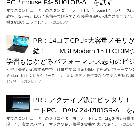
PC「mouse F4-I5U01OB-A」を試す
マウスコンピューターのスタンダードノートPC「mouse F4」シリーズ
維持しながら、10万円台前半で購入できるお手頃価格が魅力のモデルだ。
機を徹底チェックした。
（2024/6/7）
PR：
14コアCPU×大容量メモリ
結！ 「MSI Modern 15 H C
学習もはかどるパフォーマンス志向のビジ
ビデオ会議が定着する中で、仕事や学習用途を問わずPCのパフォーマンス
Modern 15 H C13Mシリーズ」は、広い画面と高性能なシステムを
1台だ。
（2024/5/17）
PR：
アクティブ派にピッタリ！ 
ートPC「DAIV Z4-I7I01SR-A」
マウスコンピューターのクリエイター向けノートPCに、1kgを切る軽量モデル「D
場した。実際のパフォーマンスや使い勝手を実機で試してみた。
（2024/