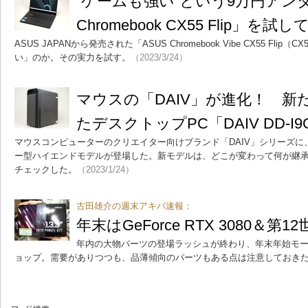
“ゲームも強い”という9万円アンダ
Chromebook CX55 Flip」を試
ASUS JAPANから発売された「ASUS Chromebook Vibe CX55 Fl
い」のか。その実力を試す。
（2023/3/24）
マウスの「DAIV」が進化！ 新
たデスクトップPC「DAIV DD-I
マウスコンピューターのクリエイター向けブランド「DAIV」シリーズ
ー型ハイエンドモデルが登場した。新モデルは、どこが変わって何が継
チェックした。
（2023/1/24）
古田雄介の週末アキバ速報：
年末はGeForce RTX 3080＆第
年内の大物パーツの登場ラッシュが終わり、年末年始モー
ョップ。需要がありつつも、品薄傾向のパーツもある点は注意しておき