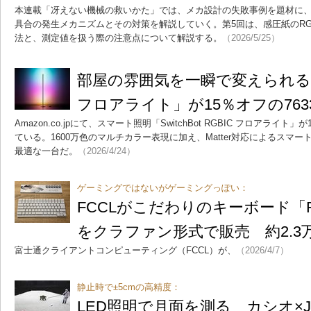
本連載「冴えない機械の救いかた」では、メカ設計の失敗事例を題材に、
具合の発生メカニズムとその対策を解説していく。第5回は、感圧紙のR
法と、測定値を扱う際の注意点について解説する。
（2026/5/25）
部屋の雰囲気を一瞬で変えられる「Swi
フロアライト」が15％オフの763
Amazon.co.jpにて、スマート照明「SwitchBot RGBIC フロアラ
ている。1600万色のマルチカラー表現に加え、Matter対応によるスマ
最適な一台だ。
（2026/4/24）
ゲーミングではないがゲーミングっぽい：
FCCLがこだわりのキーボード「FMV 
をクラファン形式で販売 約2.3
富士通クライアントコンピューティング（FCCL）が、
（2026/4/7）
静止時で±5cmの高精度：
LED照明で月面を測る カシオ×