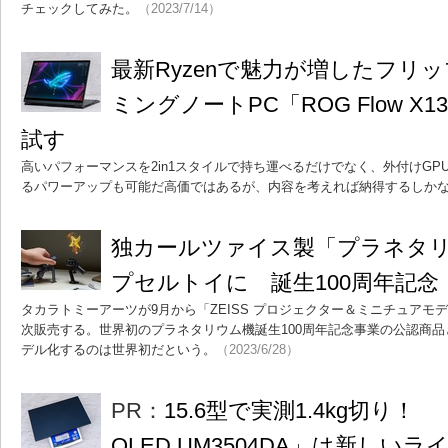
チェックしてみた。
（2023/7/14）
最新Ryzenで魅力が増したフリッ
ミングノートPC「ROG Flow X13
試す
高いパフォーマンスを2in1スタイルで持ち運べるだけでなく、外付けGPUユニ
るパワーアップも可能だ高価ではあるが、内容を考えれば納得するしか
独カールツァイス製「プラネタ
プセルトイに 誕生100周年記念
タカラトミーアーツが9月から「ZEISS プロジェクター＆ミニチュアモ
次販売する。世界初のプラネタリウム機誕生100周年記念事業の公認商
デル化するのは世界初だという。
（2023/6/28）
PR：
15.6型で実測1.4kg切り！ 「A
OLED UM3504DA」は新しい