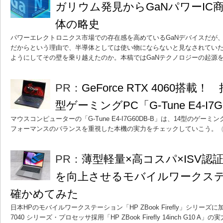
ガリウム発見からGaNパワーIC
体の略史
パワーエレクトロニクス市場での存在感を高めているGaNデバイスだが
だからという理由で、半導体としては使い物にならないと見なされてい
ようにしてその壁を乗り越えたのか。本稿ではGaNテクノロジーの起源
PR：
GeForce RTX 4060搭
型ゲーミングPC「G-Tune E4-I7
マウスコンピューターの「G-Tune E4-I7G60DB-B」は、14型のゲ
フォーマンスのバランスを重視した本機の実力をチェックしていこう。
（
PR：
薄型軽量×高コスパ×ISV
を向上させるモバイルワークス
確かめてみた
日本HPのモバイルワークステーション「HP ZBook Firefly」シリーズに加わった
7040 シリーズ・プロセッサ採用「HP ZBook Firefly 14inch G1