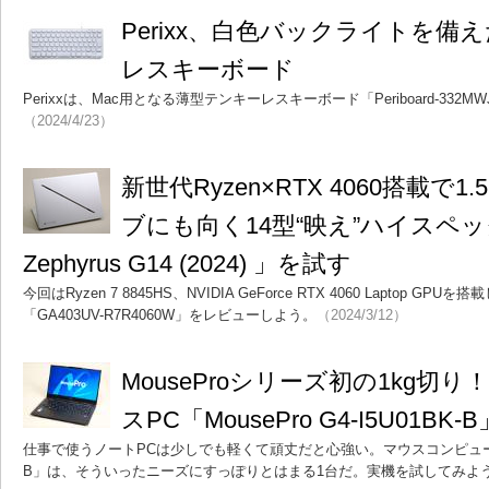
Perixx、白色バックライトを備
レスキーボード
Perixxは、Mac用となる薄型テンキーレスキーボード「Periboard-33
（2024/4/23）
新世代Ryzen×RTX 4060搭載で
ブにも向く14型“映え”ハイスペッ
Zephyrus G14 (2024) 」を試す
今回はRyzen 7 8845HS、NVIDIA GeForce RTX 4060 Laptop
「GA403UV-R7R4060W」をレビューしよう。
（2024/3/12）
MouseProシリーズ初の1kg切り
スPC「MousePro G4-I5U01BK
仕事で使うノートPCは少しでも軽くて頑丈だと心強い。マウスコンピューターの「M
B」は、そういったニーズにすっぽりとはまる1台だ。実機を試してみよ