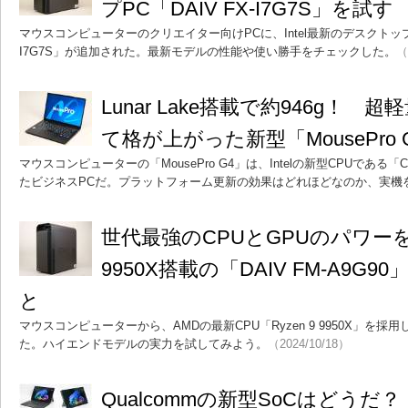
プPC「DAIV FX-I7G7S」を試す
マウスコンピューターのクリエイター向けPCに、Intel最新のデスクトップC
I7G7S」が追加された。最新モデルの性能や使い勝手をチェックした。
（
Lunar Lake搭載で約946g！
て格が上がった新型「MousePro
マウスコンピューターの「MousePro G4」は、Intelの新型CPUである「Cor
たビジネスPCだ。プラットフォーム更新の効果はどれほどなのか、実機
世代最強のCPUとGPUのパワーを1
9950X搭載の「DAIV FM-A9
と
マウスコンピューターから、AMDの最新CPU「Ryzen 9 9950X」を採用した
た。ハイエンドモデルの実力を試してみよう。
（2024/10/18）
Qualcommの新型SoCはどうだ？ Sna