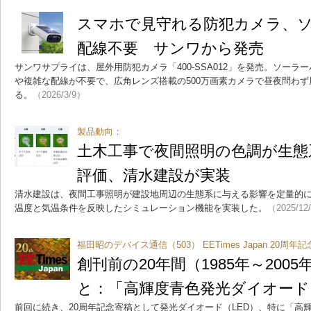
スマホで見守れる防犯カメラ、
配線不要 サンワから発売
サンワサプライは、屋外用防犯カメラ「400-SSA012」を発売。ソー
や複雑な配線が不要で、広角レンズ搭載の500万画素カメラで昼夜問わ
る。
（2026/3/9）
製品動向：
土木工事で夜間照明の色調が生態
評価、清水建設が実装
清水建設は、夜間工事照明が建設地周辺の生態系に与える影響を定量的
温度と気温条件を反映したシミュレーション機能を実装した。
（2025/12
福田昭のデバイス通信（503） EETimes Japan 20周
創刊前の20年間（1985年～200
と：「高輝度青色発光ダイオード
前回に続き、20周年記念寄稿として発光ダイオード（LED）、特に「高