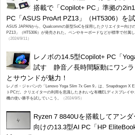
搭載で「Copilot+ PC」準拠の2
PC「ASUS ProArt PZ13」（HT5306）を
ASUS JAPANから、Qualcommの新型SoCを採用したクリエイター向けの2i
PZ13」（HT5306）が発売された。ペンやキーボードなどが標準で付
（2024/9/11）
レノボの14.5型Copilot+ PC「Yoga
試す 静音／長時間駆動にワン
とサウンドが魅力！
レノボ・ジャパンの「Lenovo Yoga Slim 7x Gen 9」は、Snapdragon X 
トPCだ。クリエイターの利用を意識したきれいな有機ELディスプレイ
機の使い勝手を試していこう。
（2024/9/5）
Ryzen 7 8840Uを搭載してア
向けの13.3型AI PC「HP EliteBook