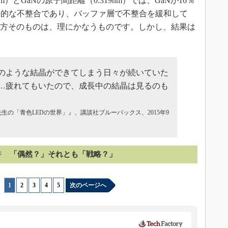
）とGaNの原子間距離（0.319nm）では、GaNが16％
命的な不整合であり、バッファ層で不整合を緩和して
え方そのものは、理にかなうものです。しかし、結果は
のような結晶ができてしまう日々が続いていた
…疲れてもいたので、成長中の結晶は見るのも
生の「青色LEDの世界」』、講談社ブルーバックス、2015年9
ジ
「偶然？」それとも「戦略？」
1
|
2
|
3
|
4
|
5
次のページへ