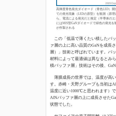
高輝度青色発光ダイオード（青色LED）開発の
ての発光現象（LEDの原型）を観測（原理に
ら、電流による発光だと推定（半導体のエネル
にはMIS型GaNダイオードで緑色の発光を
が作製される
この「低温で薄くたい積したバッ
ァ層の上に高い品質のGaNを成長
層）」技術と呼ばれています。バ
材料によって最適値は異なるとみられ
積バッファ層」技術はその後、Ga
薄膜成長の世界では、温度が高い
す。赤崎・天野グループも当初はA
温度に近い1000℃と思われます
AlNバッファ層の上に成長させた
状態でした。