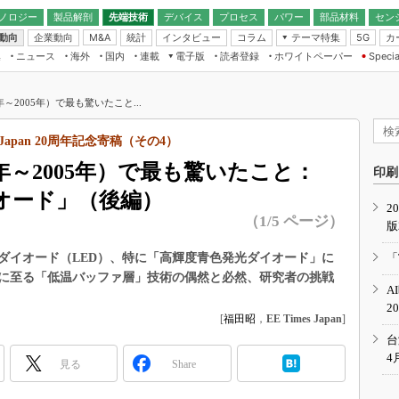
ノロジー
製品解剖
先端技術
デバイス
プロセス
パワー
部品材料
セン
動向
企業動向
統計
インタビュー
コラム
テーマ特集
カ
M&A
5G
ギー
ナログ
無線
集
ニュース
海外
国内
連載
電子版
読者登録
ホワイトペーパー
Specia
フィジカルAI
IoT・エッジコ
モリ
EXPO
Microchip情報
ストレージ通信
EE Times Japan×EDN Japan統合電
エッジAI
子版
I
SEMICON Japan
年～2005年）で最も驚いたこと...
デバイス通信
パワーエレクトロニクス
電子ブックレット
イコン
CEATEC
のナノフォーカス
Japan 20周年記念寄稿（その4）
半導体後工程
GA
EdgeTech＋
業界スコープ
5年～2005年）で最も驚いたこと：
読者調査（EE Times Research）
印刷
TECHNO-FRONT
のエレ・組み込みプレイバ
オード」（後編）
カーボンニュートラル
2
人とくるま展
（1/5 ページ）
版
IoT
直前エンジニアの社会人大
電源設計（EDN Japan）
ダイオード（LED）、特に「高輝度青色発光ダイオード」に
「
数字」で回してみよう
生に至る「低温バッファ層」技術の偶然と必然、研究者の挑戦
エレクトロニクス入門（EDN
A
Japan）
ード ～Behind the
2
rd
[
福田昭
，
EE Times Japan
]
年で起こったこと、次の10年
台
こと
4
見る
Share
で探るアジアの新トレンド