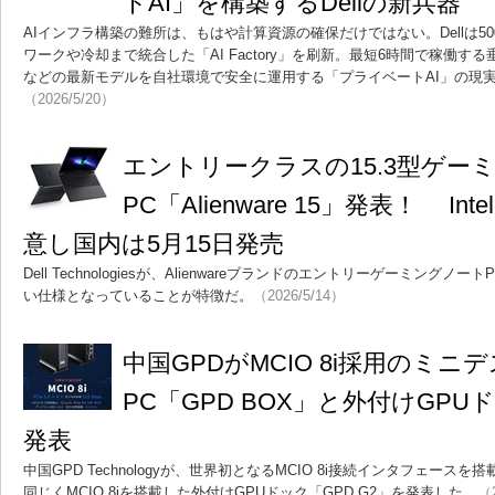
トAI」を構築するDellの新兵器
AIインフラ構築の難所は、もはや計算資源の確保だけではない。Dellは5
ワークや冷却まで統合した「AI Factory」を刷新。最短6時間で稼働する
などの最新モデルを自社環境で安全に運用する「プライベートAI」の現
（2026/5/20）
エントリークラスの15.3型ゲー
PC「Alienware 15」発表！ I
意し国内は5月15日発売
Dell Technologiesが、Alienwareブランドのエントリーゲーミン
い仕様となっていることが特徴だ。
（2026/5/14）
中国GPDがMCIO 8i採用のミニ
PC「GPD BOX」と外付けGPU
発表
中国GPD Technologyが、世界初となるMCIO 8i接続インタフェースを
同じくMCIO 8iを搭載した外付けGPUドック「GPD G2」を発表した。
（2