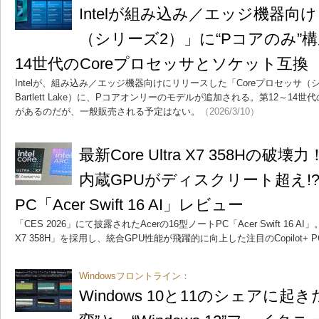
Intelが組み込み／エッジ機器向け
（シリーズ2）」に“Pコアのみ”構
14世代のCoreプロセッサとソケット互換
Intelが、組み込み／エッジ機器向けにリリースした「Coreプロセッサ
Bartlett Lake）に、Pコアオンリーのモデルが追加される。第12～14
があるのだが、一般販売される予定はない。
（2026/3/10）
最新Core Ultra X7 358Hの破
内蔵GPUがディスクリート超え!? C
PC「Acer Swift 16 AI」レビュー
「CES 2026」にて披露されたAcerの16型ノートPC「Acer Swift 16 AI」。
X7 358H」を採用し、統合GPU性能が飛躍的に向上した注目のCopilot+
Windowsフロントライン：
Windows 10と11のシェアに起き