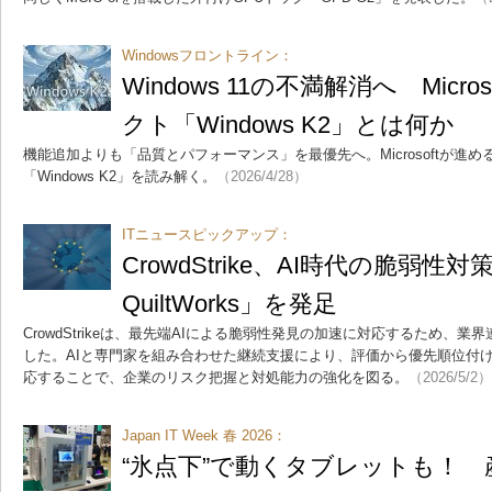
Windowsフロントライン：
Windows 11の不満解消へ Micr
クト「Windows K2」とは何か
機能追加よりも「品質とパフォーマンス」を最優先へ。Microsoftが進めるW
「Windows K2」を読み解く。
（2026/4/28）
ITニュースピックアップ：
CrowdStrike、AI時代の脆弱性対策
QuiltWorks」を発足
CrowdStrikeは、最先端AIによる脆弱性発見の加速に対応するため、業界連合「Pr
した。AIと専門家を組み合わせた継続支援により、評価から優先順位付
応することで、企業のリスク把握と対処能力の強化を図る。
（2026/5/2）
Japan IT Week 春 2026：
“氷点下”で動くタブレットも！ 