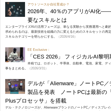
アウトソースか自社育成か？
2026年、40％のアプリがAI化
要なスキルとは
エンタープライズAIの活用フェーズは、単なる実験から実務運用へと劇
求められるのは、最新技術を組織の力に変えるためのスキルセットの再定
スキルカテゴリーを明らかにする。
（2026/4/16）
EE Exclusive：
「CES 2026」 フィジカルAI黎明
本稿では、ロボット、半導体、自動車、電池、家電、ディスプ
事をまとめる。
（2026/3/31）
デルが「Alienware」ノートP
製品を発表 ノートPCは最新の「Core 
Plusプロセッサ」を搭載
デル・テクノロジーズが、AlienwareブランドのノートPC／ディスプ