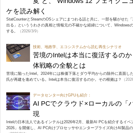
変”と、“Windows 12”フェイ
ケを読み解く
StatCounterとSteamのOSシェアにまつわる話と共に、一部を騒がせた「20
出る」といううわさの真相と情報元の不確かな経緯について、Window
する。
（2026/3/9）
技術、地政学、エコシステムから読む再生シナリオ
苦境のIntelは本当に復活する
体戦略の全貌とは
苦境に陥ったIntel。2024年には株価下落とダウ平均からの除外に直面した
氏が再建を進めている。Intelは本当に復活するのか。その根拠は？
（2026
データセンター向けGPUも紹介：
AI PCでクラウド×ローカルの「
現
Intelの日本法人であるインテルは2026年2月、最新AI PCを紹介するイベント「Int
2026」を開催し、AI PC向けプロセッサやエンタープライズ向けAI製