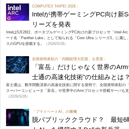
COMPUTEX TAIPEI 2026：
Intelが携帯ゲーミングPC向け新SoC「
リーズを発表
Intelは5月28日、ポータブルゲーミングPC向けの新プロセッサ「Intel 
ード名「Panther Lake」として知られる「Core Ultra シリーズ3」
スのGPUを搭載する。
（2026/5/28）
全国発明表彰の「内閣総理大臣賞」を受賞：
「富岳」だけじゃなく世界のArm
士通の高速化技術”の仕組みとは
富士通は、数学関数演算の高速化技術に関する発明で、全国発明表彰の
スーパーコンピュータ「富岳」や世界中のArmプロセッサ搭載サーバも
（2026/5/28）
「プライベートAI」の勝機
脱パブリッククラウド？ 最短6