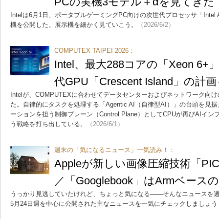
PCの実機3モデル＋αを見てきた
Intelは6月1日、ポータブルゲーミングPC向けの次世代プロセッサ「Intel
機を公開した。展示機を細かく見ていこう。
（2026/6/2）
COMPUTEX TAIPEI 2026：
Intel、最大288コアの「Xeon 
代GPU「Crescent Island」の計
Intelが、COMPUTEXに合わせてデータセンターおよびネットワーク
た。自律的にタスクを処理する「Agentic AI（自律型AI）」の台頭を
ーションを担う制御プレーン（Control Plane）としてCPUが再びAI
う戦略を打ち出している。
（2026/6/1）
週末の「気になるニュース」一気読み！：
Appleが新しい画像圧縮技術「PIC
／「Googlebook」はArmベース
うっかり見逃していたけれど、ちょっと気になる――そんなニュースを週
5月24日週を中心に公開された主なニュースを一気にチェックしましょう