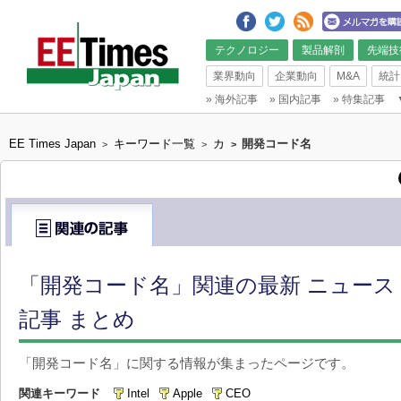
テクノロジー
製品解剖
先端技
業界動向
企業動向
M&A
統計
»
海外記事
»
国内記事
»
特集記事
EE Times Japan
キーワード一覧
カ
開発コード名
>
>
>
「開発コード名」関連の最新 ニュース
記事 まとめ
「開発コード名」に関する情報が集まったページです。
関連キーワード
Intel
Apple
CEO