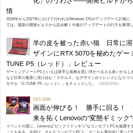
化」のうわさ――開発ビルドから
情
2026年から2027年にかけて行われるWindows OSのアップデート計
では、最新の開発ビルドから読み解く今後のアップデートの行方を整理
羊の皮を被った赤い狼 日常に溶
ザインにRTX 5070を秘めたゲ
TUNE P5（レッド）」レビュー
ゲーミングノートPCといえば派手な装飾を思い浮かべる人も多いかもし
など日常の風景に溶け込む「ステルス」なデザインがトレンドになりつ
モデル「G TUNE P5（レッド）」をチェックした。
（2026/2/24）
CES 2026：
画面が伸びる！ 勝手に回る！ 
来を拓くLenovoの“変態ギミック”
イベントの度に、Lenovoは“ビックリドッキリ”なコンセプトPCを披露
こともある。今回は、そんなコンセプトPCと、そこから製品化に至った