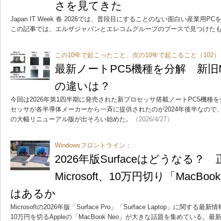
さを見てきた
Japan IT Week 春 2026では、普段目にすることのない面白い産業
この記事では、エルザジャパンとエレコムグループのブースで見つけた
この10年で起こったこと、次の10年で起こること（102）
最新ノートPC5機種を分解 新旧Mac
の違いは？
今回は2026年第1四半期に発売された新プロセッサ搭載ノートPC5機種
セッサが各半導体メーカーから一斉に提供されたのが2024年後半なので
の大幅リニューアル版が出そろい始めた。
（2026/4/27）
Windowsフロントライン：
2026年版Surfaceはどうなる
Microsoft、10万円切り「MacB
はあるか
Microsoftの2026年版「Surface Pro」「Surface Laptop」に
10万円を切るAppleの「MacBook Neo」が大きな話題を集めている。最