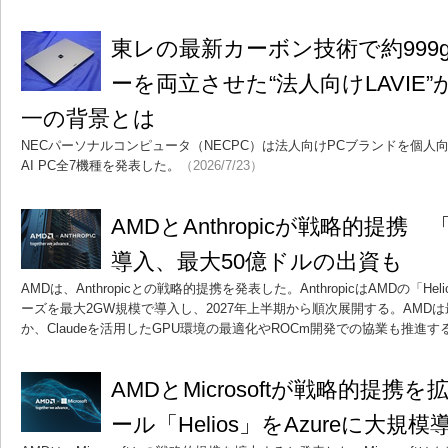
東レの最新カーボン技術で約999
ーを両立させた“法人向けLAVIE
一の背景とは
NECパーソナルコンピュータ（NECPC）は法人向けPCブランドを個人向
AI PC全7機種を発表した。
（2026/7/23）
AMDとAnthropicが戦略的提携 「
導入、最大50億ドルの出資も
AMDは、Anthropicとの戦略的提携を発表した。AnthropicはAMDの「Helio
ーズを最大2GW規模で導入し、2027年上半期から順次展開する。AMD
か、Claudeを活用したGPU環境の最適化やROCm開発での協業も推進す
AMDとMicrosoftが戦略的提携
ール「Helios」をAzureに大規模