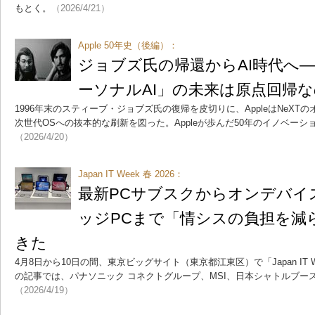
もとく。
（2026/4/21）
Apple 50年史（後編）：
ジョブズ氏の帰還からAI時代へ――
ーソナルAI」の未来は原点回帰
1996年末のスティーブ・ジョブズ氏の復帰を皮切りに、AppleはNeX
次世代OSへの抜本的な刷新を図った。Appleが歩んだ50年のイノベー
（2026/4/20）
Japan IT Week 春 2026：
最新PCサブスクからオンデバイ
ッジPCまで「情シスの負担を減
きた
4月8日から10日の間、東京ビッグサイト（東京都江東区）で「Japan IT W
の記事では、パナソニック コネクトグループ、MSI、日本シャトルブー
（2026/4/19）