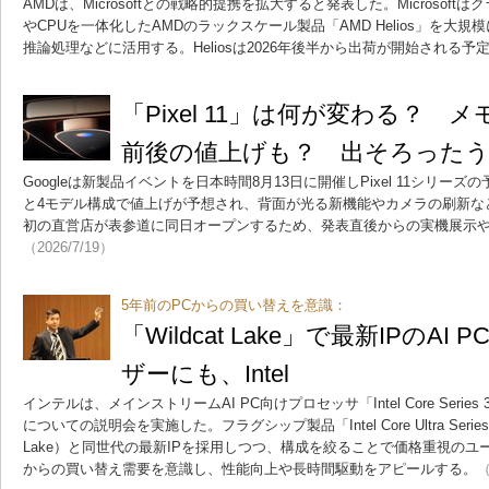
AMDは、Microsoftとの戦略的提携を拡大すると発表した。Microsoftは
やCPUを一体化したAMDのラックスケール製品「AMD Helios」を大
推論処理などに活用する。Heliosは2026年後半から出荷が開始される予
「Pixel 11」は何が変わる？ 
前後の値上げも？ 出そろった
Googleは新製品イベントを日本時間8月13日に開催しPixel 11シリ
と4モデル構成で値上げが予想され、背面が光る新機能やカメラの刷新な
初の直営店が表参道に同日オープンするため、発表直後からの実機展示
（2026/7/19）
5年前のPCからの買い替えを意識：
「Wildcat Lake」で最新IPのA
ザーにも、Intel
インテルは、メインストリームAI PC向けプロセッサ「Intel Core Series 3
についての説明会を実施した。フラグシップ製品「Intel Core Ultra Serie
Lake）と同世代の最新IPを採用しつつ、構成を絞ることで価格重視のユ
からの買い替え需要を意識し、性能向上や長時間駆動をアピールする。
（