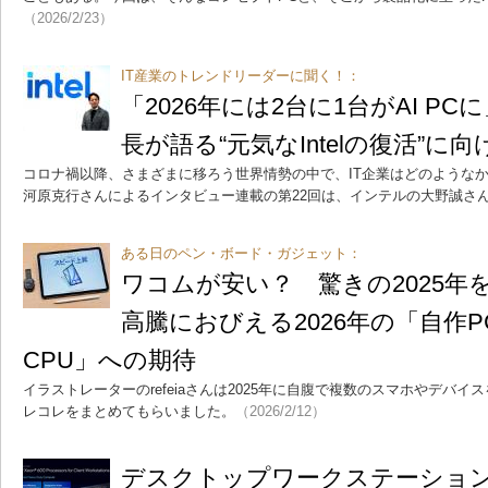
（2026/2/23）
IT産業のトレンドリーダーに聞く！：
「2026年には2台に1台がAI P
長が語る“元気なIntelの復活”に
コロナ禍以降、さまざまに移ろう世界情勢の中で、IT企業はどのような
河原克行さんによるインタビュー連載の第22回は、インテルの大野誠さ
ある日のペン・ボード・ガジェット：
ワコムが安い？ 驚きの2025年
高騰におびえる2026年の「自作
CPU」への期待
イラストレーターのrefeiaさんは2025年に自腹で複数のスマホやデバイ
レコレをまとめてもらいました。
（2026/2/12）
デスクトップワークステーション向け