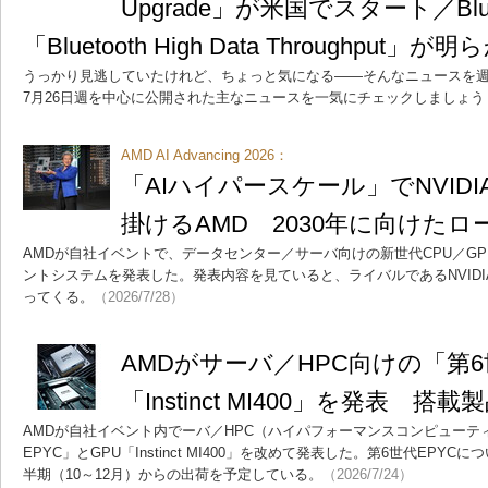
Upgrade」が米国でスタート／Blue
「Bluetooth High Data Throughput」が
うっかり見逃していたけれど、ちょっと気になる――そんなニュースを週
7月26日週を中心に公開された主なニュースを一気にチェックしましょう
AMD AI Advancing 2026：
「AIハイパースケール」でNVID
掛けるAMD 2030年に向けた
AMDが自社イベントで、データセンター／サーバ向けの新世代CPU／G
ントシステムを発表した。発表内容を見ていると、ライバルであるNVIDI
ってくる。
（2026/7/28）
AMDがサーバ／HPC向けの「第6
「Instinct MI400」を発表 
AMDが自社イベント内でーバ／HPC（ハイパフォーマンスコンピューティ
EPYC」とGPU「Instinct MI400」を改めて発表した。第6世代EPYC
半期（10～12月）からの出荷を予定している。
（2026/7/24）