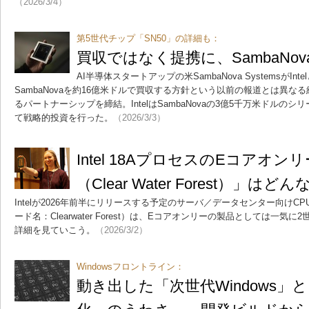
（2026/3/4）
第5世代チップ「SN50」の詳細も：
買収ではなく提携に、SambaNova
AI半導体スタートアップの米SambaNova SystemsがInt
SambaNovaを約16億米ドルで買収する方針という以前の報道とは異
るパートナーシップを締結。IntelはSambaNovaの3億5千万米ドルの
て戦略的投資を行った。
（2026/3/3）
Intel 18AプロセスのEコアオンリー
（Clear Water Forest）」
Intelが2026年前半にリリースする予定のサーバ／データセンター向けCPU
ード名：Clearwater Forest）は、Eコアオンリーの製品としては一
詳細を見ていこう。
（2026/3/2）
Windowsフロントライン：
動き出した「次世代Windows」