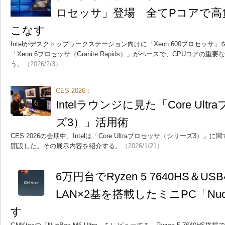
ロセッサ」登場 全てPコアで高
こなす
Intelがデスクトップワークステーション向けに「Xeon 600プロセッ
「Xeon 6プロセッサ（Granite Rapids）」がベースで、CPUコアの
う。
（2026/2/3）
CES 2026：
Intelラウンジに見た「Core Ul
ズ3）」活用術
CES 2026の会期中、Intelは「Core Ultraプロセッサ（シリーズ3
開設した。その展示内容を紹介する。
（2026/1/21）
6万円台でRyzen 5 7640HS＆US
LAN×2基を搭載したミニPC「NucBo
す