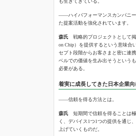
も生きてきている。
――ハイパフォーマンスカンパニーとともに
た提案活動を強化されています。
森氏
戦略的プロジェクトとして掲げる“Pro
on Chip）を提供するという意
セプト段階からお客さまと密に連
ベルでの価値を生み出そうという
必要がある。
着実に成長してきた日本企業向
――信頼を得る方法とは。
森氏
短期間で信頼を得ることは極
く、デバイス1つ1つの提供を通じ
上げていくものだ。