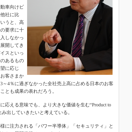
動車向けビ
合他社に比
というと、高
その要求に十
参入しなかっ
ス展開してき
バイスといっ
信のあるもの
要望に応じ
とお客さまか
3～4％に過ぎなかった全社売上高に占める日本のお客
たことも成果の表れだろう。
る意味でも、より大きな価値を生む“Product to
がら生み出していきたいと考えている。
同様に注力される「パワー半導体」「セキュリティ」と