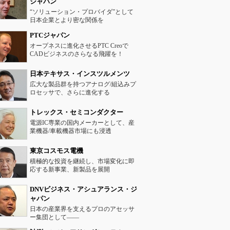
ジャパン
“ソリューション・プロバイダ”として
日本企業とより密な関係を
PTCジャパン
オープネスに進化させるPTC Creoで
CADビジネスのさらなる飛躍を！
日本テキサス・インスツルメンツ
広大な製品群を持つアナログ/組込みプ
ロセッサで、さらに進化する
トレックス・セミコンダクター
電源IC専業の国内メーカーとして、産
業機器/車載機器市場にも浸透
東京コスモス電機
積極的な投資を継続し、市場変化に即
応する新事業、新製品を展開
DNVビジネス・アシュアランス・ジ
ャパン
日本の産業界を支えるプロのアセッサ
ー集団として――