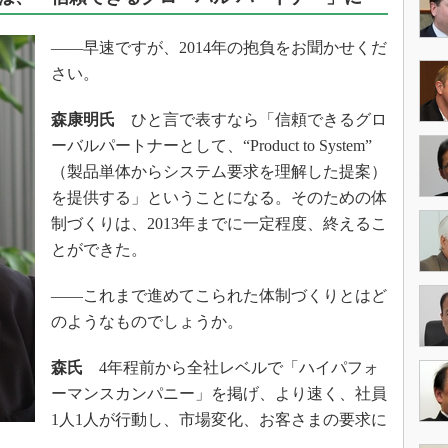
術を知る
エンジニア”が仕掛けた社内
――早速ですが、2014年の抱負をお聞かせくだ
念の180日
さい。
ションは日本を救うのか
IoT通信
森康明氏
ひと言で表すなら「信頼できるグロ
ーバルパートナーとして、“Product to System”
ナリスト「未来展望」
（製品単体からシステム要求を理解した提案）
愛されないエンジニア」の
行動論
を提供する」ということになる。そのための体
制づくりは、2013年までに一定程度、終えるこ
とができた。
――これまで進めてこられた体制づくりとはど
のようなものでしょうか。
森氏
4年程前から全社レベルで「ハイパフォ
ーマンスカンパニー」を掲げ、より速く、社員
1人1人が行動し、市場変化、お客さまの要求に
た。