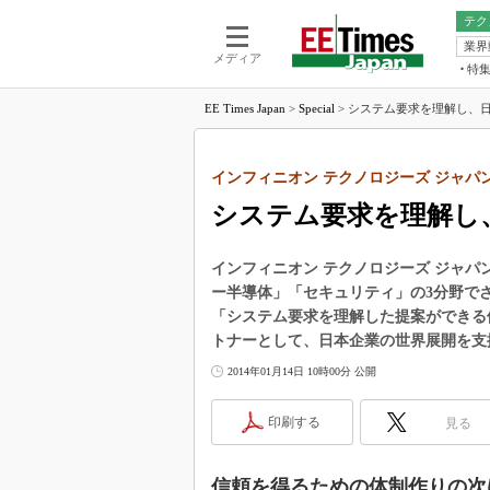
テク
業界
電池／エネル
ア
メディア
特
メ
福田昭の
EE Times Japan
>
Special
>
システム要求を理解し、日
LS
福田昭の
マ
湯之上隆
インフィニオン テクノロジーズ ジャパ
FP
大山聡の
システム要求を理解し
大原雄介
ック
インフィニオン テクノロジーズ ジャ
リタイア
ー半導体」「セキュリティ」の3分野で
学漂流記
「システム要求を理解した提案ができる体
世界を「
トナーとして、日本企業の世界展開を支
踊るバズワ
2014年01月14日 10時00分 公開
Buzzwo
この10
印刷する
見る
で起こる
製品分解
信頼を得るための体制作りの次