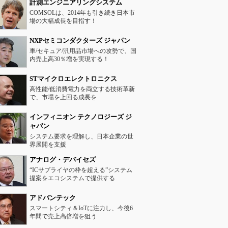
計測エンジニアリングシステム
COMSOLは、2014年も引き続き日本市
場の大幅成長を目指す！
NXPセミコンダクターズ ジャパン
車/セキュア/汎用品市場への攻勢で、国
内売上高30％増を実現する！
STマイクロエレクトロニクス
高性能/低消費電力を両立する技術革新
で、市場を上回る成長を
インフィニオン テクノロジーズ ジ
ャパン
システム要求を理解し、日本企業の世
界展開を支援
アナログ・デバイセズ
“ICサプライヤの枠を超える”システム
提案をエコシステムで提供する
アドバンテック
スマートシティ＆IoTに注力し、今後6
年間で売上高倍増を狙う