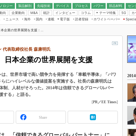
ノロジー
製品解剖
先端技術
デバイス
プロセス
パワー
部品材料
セン
動向
企業動向
統計
インタビュー
コラム
テーマ特集
カ
M&A
5G
ギー
ナログ
無線
集
ニュース
海外
国内
連載
電子版
読者登録
ホワイトペーパー
Specia
フィジカルAI
IoT・エッジコ
モリ
EXPO
Microchip情報
ストレージ通信
EE Times Japan×EDN Japan統合電
エッジAI
本企業の世界展開を支援：...
子版
I
SEMICON Japan
デバイス通信
パワーエレクトロニクス
電子ブックレット
イコン
CEATEC
のナノフォーカス
半導体後工程
ン 代表取締役社長 森康明氏
GA
EdgeTech＋
業界スコープ
、日本企業の世界展開を支援
読者調査（EE Times Research）
TECHNO-FRONT
のエレ・組み込みプレイバ
カーボンニュートラル
人とくるま展
パンは、世界市場で高い競争力を発揮する「車載半導体」「パワ
20
IoT
直前エンジニアの社会人大
さらにハイレベルな価値提案を実施する。社長の森康明氏は
電源設計（EDN Japan）
制、人材がそろった。2014年は信頼できるグローバルパー
数字」で回してみよう
援する」と語る。
エレクトロニクス入門（EDN
Japan）
ード ～Behind the
[
PR／EE Times
]
rd
年で起こったこと、次の10年
Share
こと
で探るアジアの新トレンド
は、「信頼できるグローバル パートナー」に