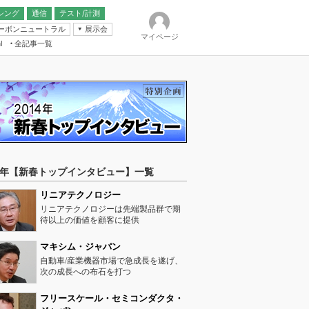
シング
通信
テスト/計測
ーボンニュートラル
展示会
マイページ
全記事一覧
l
ンピューティング
IER
14年【新春トップインタビュー】一覧
リニアテクノロジー
リニアテクノロジーは先端製品群で期
待以上の価値を顧客に提供
マキシム・ジャパン
自動車/産業機器市場で急成長を遂げ、
次の成長への布石を打つ
フリースケール・セミコンダクタ・