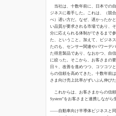
当社は、十数年前に、日本での自
ジネスに着手した。これは、（競
べ）遅い方だ。なぜ、遅かったか
い品質が要求される市場であり、
分に応えられる体制ができるまで
た、ということ。加えて、ビジネ
たのも、センサー関連やパワーデ
た得意製品であり、なおかつ、自
に絞った。そこから、お客さまの
日々、改善を進めつつ、コツコツ
らの信頼を高めてきた。十数年前は
さま向け売上比率がずいぶん伸び
これからは、お客さまからの信頼に応え
System”をお客さまと連携しな
――自動車向け半導体ビジネスと