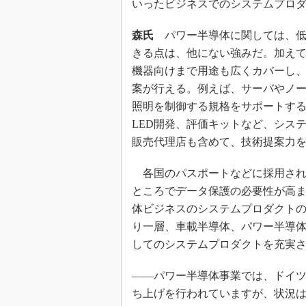
いったビジネスでのシステムプロ
森氏
パワー半導体に関しては、低
きる点は、他にない強みだ。加え
機器向けまで用途も広くカバーし、
案が行える。例えば、サーバやノートP
照明を制御する規格をサポートする
LED開発、評価キットなど、シス
販売代理店も含めて、技術提案力
各国のパスポートなどに採用され
ところでデータ保護の必要性が高
体ビジネスのシステムプロダクト
り一層、車載半導体、パワー半導
してのシステムプロダクトを充実
――パワー半導体事業では、ドイツ
ち上げを行われていますが、状況