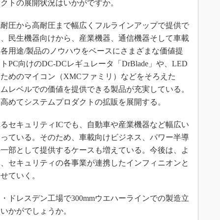
ダクトの展開状況はいかがですか。
耐圧から高耐圧まで幅広くフルラインアップで提供で
て、民生機器向けから、産業機器、通信機器そして車載
各用途/製品のノウハウをベースにさまざまな価値提
C向けのDC-DCレギュレータ「DrBlade」や、LED
ためのマイコン（XMCファミリ）などをそろえた
テムレベルでの価値を提供できる製品が充実している。
を高めてシステムプロダクトの拡販を展開する。
るセキュリティICでも、自動車や産業機器など幅広い
まっている。そのため、車載向けビジネス、パワー半導
の一部として提供するケースも増えている。今後は、よ
体、セキュリティの各事業が連携したインフィニオンと
させていく。
・ドレスデン工場で300mmウエハーラインでの製造立
はいかがでしょうか。