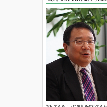
光伝送技
“異端児
改革、執
イノベー
JASA発
IHSア
「英語に
ための新
対応できるように体制を改めてき