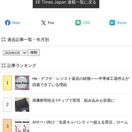
EE Times Japan 連載一覧に戻る
Share
Post
LINE
Hatena
過去記事一覧 - 年月別
移動
記事ランキング
He・ナフサ・レジスト逼迫の続報――半導体工場停止が
回避できている理由
画像鮮明化を1チップで実現 組み込みも容易に
AIサーバ向け「生産キャパシティー超える受注」ローム