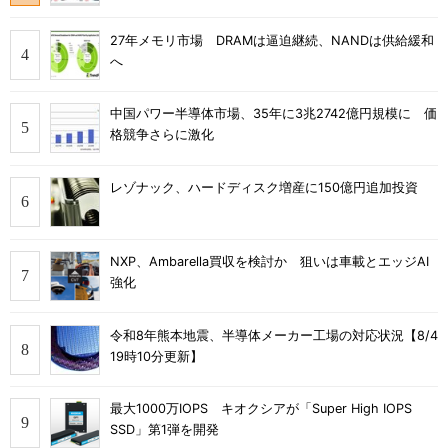
27年メモリ市場 DRAMは逼迫継続、NANDは供給緩和
へ
中国パワー半導体市場、35年に3兆2742億円規模に 価
格競争さらに激化
レゾナック、ハードディスク増産に150億円追加投資
NXP、Ambarella買収を検討か 狙いは車載とエッジAI
強化
令和8年熊本地震、半導体メーカー工場の対応状況【8/4
19時10分更新】
最大1000万IOPS キオクシアが「Super High IOPS
SSD」第1弾を開発