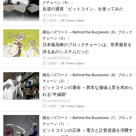
クチェーン（4）：
反逆の通貨「ビットコイン」を使ってみた
2021年1月28日
江端智一,
EE Times Japan
踊るバズワード ～Behind the Buzzword（9）ブロック
チェーン（3）：
日本最高峰のブロックチェーンは、世界最長を
誇るあのシステムだった
2020年12月25日
江端智一,
EE Times Japan
踊るバズワード ～Behind the Buzzword（8）ブロック
チェーン（2）：
ビットコインの運命 ～異常な価値上昇を求めら
れる“半減期”
2020年11月27日
江端智一,
EE Times Japan
踊るバズワード ～Behind the Buzzword（7）ブロック
チェーン（1）：
ビットコインの正体 ～電力と計算資源を消費す