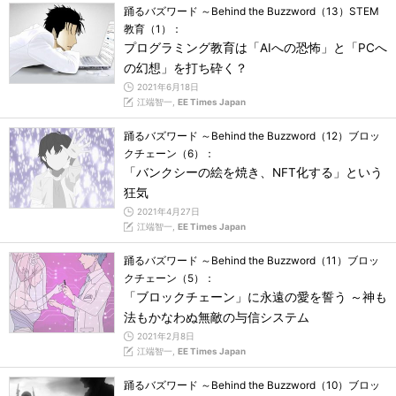
踊るバズワード ～Behind the Buzzword（13）STEM
教育（1）：
プログラミング教育は「AIへの恐怖」と「PCへ
の幻想」を打ち砕く？
2021年6月18日
江端智一,
EE Times Japan
踊るバズワード ～Behind the Buzzword（12）ブロッ
クチェーン（6）：
「バンクシーの絵を焼き、NFT化する」という
狂気
2021年4月27日
江端智一,
EE Times Japan
踊るバズワード ～Behind the Buzzword（11）ブロッ
クチェーン（5）：
「ブロックチェーン」に永遠の愛を誓う ～神も
法もかなわぬ無敵の与信システム
2021年2月8日
江端智一,
EE Times Japan
踊るバズワード ～Behind the Buzzword（10）ブロッ