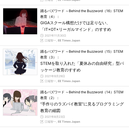
踊るバズワード ～Behind the Buzzword（16）STEM
教育（4）：
GIGAスクール構想だけでは足りない、
「IT×OT×リーガルマインド」のすすめ
2021年11月30日
江端智一,
EE Times Japan
踊るバズワード ～Behind the Buzzword（15）STEM
教育（3）：
STEMを取り入れた「夏休みの自由研究」型パ
ッケージ教育のすすめ
2021年9月29日
江端智一,
EE Times Japan
踊るバズワード ～Behind the Buzzword（14）STEM
教育（2）：
“手作りのラズパイ教室”に見るプログラミング
教育の縮図
2021年8月23日
江端智一,
EE Times Japan