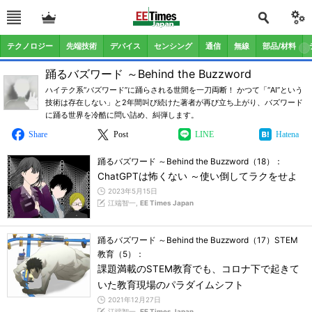
テクノロジー
先端技術
デバイス
センシング
通信
無線
部品/材料
踊るバズワード ～Behind the Buzzword
ハイテク系“バズワード”に踊らされる世間を一刀両断！ かつて「“AI”という
技術は存在しない」と2年間叫び続けた著者が再び立ち上がり、バズワード
に踊る世界を冷酷に問い詰め、糾弾します。
Share
Post
LINE
Hatena
踊るバズワード ～Behind the Buzzword（18）：
ChatGPTは怖くない ～使い倒してラクをせよ
2023年5月15日
江端智一,
EE Times Japan
踊るバズワード ～Behind the Buzzword（17）STEM
教育（5）：
課題満載のSTEM教育でも、コロナ下で起きて
いた教育現場のパラダイムシフト
2021年12月27日
江端智一,
EE Times Japan