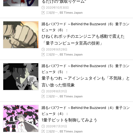
るだけの“旗取りゲーム”
2020年10月30日
江端智一,
EE Times Japan
踊るバズワード ～Behind the Buzzword（6）量子コン
ピュータ（6）：
ひねくれボッチのエンジニアも感動で震えた
「量子コンピュータ至高の技術」
2020年9月29日
江端智一,
EE Times Japan
踊るバズワード ～Behind the Buzzword（5）量子コン
ピュータ（5）：
量子もつれ ～アインシュタインも「不気味」と
言い放った怪現象
2020年8月31日
江端智一,
EE Times Japan
踊るバズワード ～Behind the Buzzword（4）量子コン
ピュータ（4）：
1量子ビットを制御してみよう
2020年7月31日
江端智一,
EE Times Japan