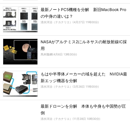
最新ノートPC5機種を分解 新旧MacBook Pro
の中身の違いは？
清水洋治（テカナリエ）
(
4月27日 11時00分
)
NASAがアルテミス2にルネサスの耐放射線IC採
用
馬本隆綱
(
4月6日 13時30分
)
もはや半導体メーカーの域を超えた NVIDIA最
新エッジ機器を分解
清水洋治（テカナリエ）
(
3月26日 11時00分
)
最新ドローンを分解 本体も中身も中国勢が圧
倒
清水洋治（テカナリエ）
(
11月28日 10時30分
)