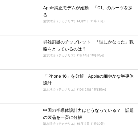
Apple純正モデムが始動 「C1」のルーツを探
る
清水洋治（テカナリエ）
(
4月21日 11時30分
)
群雄割拠のチップレット 「理にかなった」戦
略をとっているのは？
清水洋治（テカナリエ）
(
1月14日 11時30分
)
「iPhone 16」を分解 Appleの細やかな半導体
設計
清水洋治（テカナリエ）
(
10月21日 11時30分
)
中国の半導体設計力はどうなっている？ 話題
の製品を一斉に分解
清水洋治（テカナリエ）
(
9月17日 11時30分
)