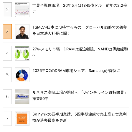
世界半導体市場、26年5月は1345億ドル 前年の2.2倍
に
TSMCが日本に期待するもの グローバル戦略での役割
を日本法人社長に聞く
27年メモリ市場 DRAMは逼迫継続、NANDは供給緩和
へ
2026年Q2のDRAM市場シェア、Samsungが首位に
ルネサス高崎工場が閉鎖へ 「6インチライン維持限界」
操業50年
SK hynixの四半期業績、5四半期連続で売上高と営業利
益が過去最高を更新