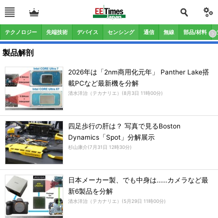
テクノロジー
先端技術
デバイス
センシング
通信
無線
部品/材料
製品解剖
2026年は「2nm商用化元年」 Panther Lake搭
載PCなど最新機を分解
清水洋治（テカナリエ）
(
8月3日 11時00分
)
四足歩行の肝は？ 写真で見るBoston
Dynamics「Spot」分解展示
杉山康介
(
7月31日 12時30分
)
日本メーカー製、でも中身は……カメラなど最
新6製品を分解
清水洋治（テカナリエ）
(
5月29日 11時00分
)