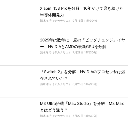
Xiaomi 15S Proを分解、10年かけて磨き続けた
半導体開発力
清水洋治（テカナリエ）
(
9月16日 11時30分
)
2025年は数年に一度の「ビッグチェンジ」イヤ
ー、NVIDIAとAMDの最新GPUを分解
清水洋治（テカナリエ）
(
7月28日 11時30分
)
「Switch 2」を分解 NVIDIAのプロセッサは温
存されていた？
清水洋治（テカナリエ）
(
6月25日 11時30分
)
M3 Ultra搭載「Mac Studio」を分解 M3 Max
とはどう違う？
清水洋治（テカナリエ）
(
5月27日 11時30分
)