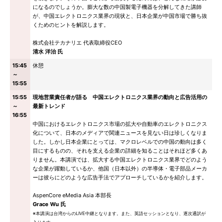
になるのでしょうか。膨大な数の中国製電子機器を分解してきた講師
が、中国エレクトロニクス業界の現状と、日本企業が中国市場で勝ち抜
くためのヒントを解説します。
株式会社テカナリエ 代表取締役CEO
清水 洋治 氏
15:45
休憩
～
15:55
15:55
現地営業責任者が語る 中国エレクトロニクス業界の動向と広告活用の
～
最新トレンド
16:55
中国におけるエレクトロニクス市場の拡大や自動車のエレクトロニクス
化について、日本のメディアで関連ニュースを見ない日は珍しくなりま
した。しかし日本企業にとっては、マクロレベルでの中国の動向は多く
目にするものの、それを支える企業の詳細を知ることはそれほど多くあ
りません。本講演では、拡大する中国エレクトロニクス業界でどのよう
な企業が躍動しているか、他国（日本以外）の半導体・電子部品メーカ
ーは彼らにどのような広告手法でアプローチしているかを紹介します。
AspenCore eMedia Asia 本部長
Grace Wu 氏
※本講演は台湾からのLIVE中継となります。また、英語セッションとなり、逐次通訳が