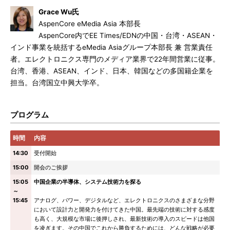
Grace Wu氏
AspenCore eMedia Asia 本部長
AspenCore内でEE Times/EDNの中国・台湾・ASEAN・
インド事業を統括するeMedia Asiaグループ本部長 兼 営業責任
者。エレクトロニクス専門のメディア業界で22年間営業に従事。
台湾、香港、ASEAN、インド、日本、韓国などの多国籍企業を
担当。台湾国立中興大学卒。
プログラム
時間
内容
14:30
受付開始
15:00
開会のご挨拶
15:05
中国企業の半導体、システム技術力を探る
～
15:45
アナログ、パワー、デジタルなど、エレクトロニクスのさまざまな分野
において設計力と開発力を付けてきた中国。最先端の技術に対する感度
も高く、大規模な市場に後押しされ、最新技術の導入のスピードは他国
を凌ぎます。その中国でこれから勝負するためには、どんな戦略が必要