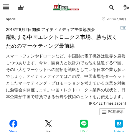
Special
2018年7月3日
2018年8月2日開催 アイティメディア主催勉強会
躍動する中国エレクトロニクス市場、勝ち抜く
ためのマーケティング最前線
スマートフォンやドローンなど、中国製の電子機器は世界を席巻
しつつあります。今や、開発力と設計力でも他を猛追する中国。
その巨大なマーケットへの開拓を戦略としている日本企業も多い
でしょう。アイティメディアではこの度、中国市場をターゲット
としたマーケティング・プロモーションを考えている企業を対象
に勉強会を開催します。中国エレクトロニクス業界の現状と、日
本企業が中国で勝負できる分野や技術のヒントをお伝えします。
[PR／EE Times Japan]
PC用表示
Share
Post
LINE
Hatena