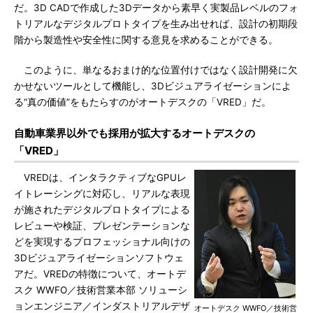
だ。3D CADで作成した3Dデータから素早く実製品レベルのフォ
トリアルなデジタルプロトタイプを生み出せれば、設計の初期段
階から製造性や安全性に関する意見を求めることができる。
このように、単なるおまけ的な位置付けではなく設計開発に欠
かせないツールとして機能し、3Dビジュアライゼーションによ
る“真の価値”をもたらすのがオートデスクの「VRED」だ。
自動車業界以外でも採用が拡大するオートデスクの
「VRED」
VREDは、インタラクティブなGPUレ
イトレーシングに対応し、リアルな表現
が施されたデジタルプロトタイプによる
レビューや検証、プレゼンテーションな
どを実現するプロフェッショナル向けの
3Dビジュアライゼーションソフトウェ
アだ。VREDの特徴について、オートデ
スク WWFO／技術営業本部 ソリューシ
ョンエンジニア／インダストリアルデザ
オートデスク WWFO／技術営