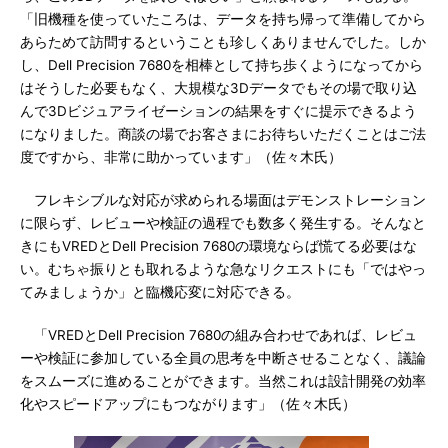
「旧機種を使っていたころは、データを持ち帰って準備してから
あらためて訪問するということも珍しくありませんでした。しか
し、Dell Precision 7680を相棒として持ち歩くようになってから
はそうした必要もなく、大規模な3Dデータでもその場で取り込
んで3Dビジュアライゼーションの結果をすぐに提示できるよう
になりました。商談の場でお客さまにお待ちいただくことはご法
度ですから、非常に助かっています」（佐々木氏）
フレキシブルな対応が求められる場面はデモンストレーション
に限らず、レビューや検証の過程でも数多く発生する。そんなと
きにもVREDとDell Precision 7680の環境ならば慌てる必要はな
い。むちゃ振りとも取れるような急なリクエストにも「ではやっ
てみましょうか」と臨機応変に対応できる。
「VREDとDell Precision 7680の組み合わせであれば、レビュ
ーや検証に参加している全員の思考を中断させることなく、議論
をスムーズに進めることができます。当然これは設計開発の効率
化やスピードアップにもつながります」（佐々木氏）