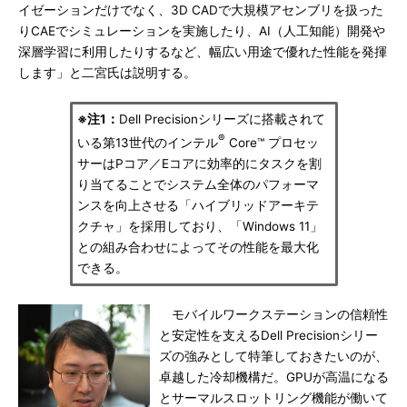
イゼーションだけでなく、3D CADで大規模アセンブリを扱った
りCAEでシミュレーションを実施したり、AI（人工知能）開発や
深層学習に利用したりするなど、幅広い用途で優れた性能を発揮
します」と二宮氏は説明する。
※注1：
Dell Precisionシリーズに搭載されて
®
いる第13世代のインテル
Core™ プロセッ
サーはPコア／Eコアに効率的にタスクを割
り当てることでシステム全体のパフォーマ
ンスを向上させる「ハイブリッドアーキテ
クチャ」を採用しており、「Windows 11」
との組み合わせによってその性能を最大化
できる。
モバイルワークステーションの信頼性
と安定性を支えるDell Precisionシリー
ズの強みとして特筆しておきたいのが、
卓越した冷却機構だ。GPUが高温になる
とサーマルスロットリング機能が働いて