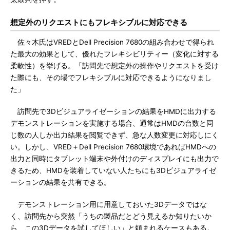
想定外のリクエストにもフレキシブルに対応できる
佐々木氏はVREDとDell Precision 7680の組み合わせで得られ
た最大の効果として、優れたフレキシビリティー（変化に対する
柔軟性）を挙げる。「訪問先で想定外の操作やリクエストを受け
た際にも、その場でフレキシブルに対応できるようになりまし
た」
訪問先で3Dビジュアライゼーションの結果をHMDに出力する
デモンストレーションを実施する場合、通常はHMDの台数と同
じ数の人しか出力結果を閲覧できず、急な人数変更に対応しにく
い。しかし、VRED＋Dell Precision 7680環境であればHMDへの
出力と同時にタブレット端末や外付けのディスプレイにも出力で
きるため、HMDを装着していない人たちにも3Dビジュアライゼ
ーションの結果を共有できる。
デモンストレーション用に用意しておいた3Dデータではな
く、訪問先から突然「うちの製品だとどう見えるか知りたいか
ら、この3Dデータを試してほしい」と頼まれるケースもある。