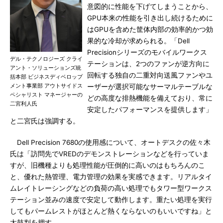
意図的に性能を下げてしまうことから、
GPU本来の性能を引き出し続けるために
はGPUを含めた筐体内部の効率的かつ効
果的な冷却が求められる。「Dell
Precisionシリーズのモバイルワークス
デル・テクノロジーズ クライ
テーションは、2つのファンが逆方向に
アント・ソリューションズ統
回転する独自の二重対向送風ファンやユ
括本部 ビジネスディベロップ
メント事業部 アウトサイドス
ーザーが選択可能なサーマルテーブルな
ペシャリスト マネージャーの
どの高度な排熱機能を備えており、常に
二宮利人氏
安定したパフォーマンスを提供します」
と二宮氏は強調する。
Dell Precision 7680の使用感について、オートデスクの佐々木
氏は「訪問先でVREDのデモンストレーションなどを行っていま
すが、旧機種よりも処理性能が圧倒的に高いのはもちろんのこ
と、優れた熱管理、電力管理の効果を実感できます。リアルタイ
ムレイトレーシングなどの負荷の高い処理でもタワー型ワークス
テーション並みの速度で安定して動作します。重たい処理を実行
してもパームレストがほとんど熱くならないのもいいですね」と
太鼓判を押す。