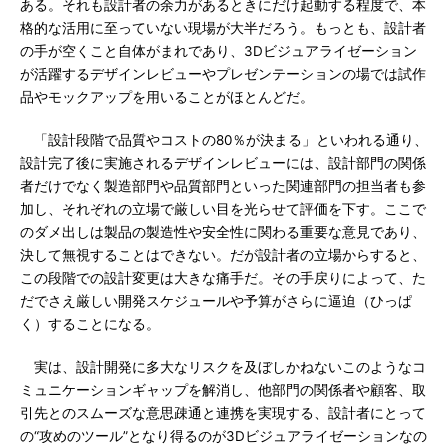
ある。それも設計者の余力があるときにだけ起動する程度で、本
格的な活用に至っていない現場が大半だろう。もっとも、設計者
の手が空くこと自体がまれであり、3Dビジュアライゼーション
が活躍するデザインレビューやプレゼンテーションの場では試作
品やモックアップを用いることがほとんどだ。
「設計段階で品質やコストの80％が決まる」といわれる通り、
設計完了後に実施されるデザインレビューには、設計部門の関係
者だけでなく製造部門や品質部門といった関連部門の担当者も参
加し、それぞれの立場で厳しい目を光らせて評価を下す。ここで
のダメ出しは製品の製造性や安全性に関わる重要な意見であり、
決して無視することはできない。だが設計者の立場からすると、
この段階での設計変更は大きな痛手だ。その手戻りによって、た
だでさえ厳しい開発スケジュールや予算がさらに逼迫（ひっぱ
く）することになる。
実は、設計開発に多大なリスクを及ぼしかねないこのようなコ
ミュニケーションギャップを解消し、他部門の関係者や顧客、取
引先とのスムーズな意思疎通と連携を実現する、設計者にとって
の“攻めのツール”となり得るのが3Dビジュアライゼーションなの