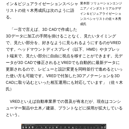
業本部 ソリューションエンジ
イン＆ビジュアライゼーションスペシャ
ニア／インダストリアルデザ
リストの佐々木秀成氏は次のように語
イン＆ビジュアライゼーショ
る。
ンスペシャリストの佐々木秀
成氏
「一言で言えば、3D CADで作成した
3Dデータに加工の手間を掛けることなく、見たいタイミング
で、見たい部分を、好きなように見られるようにするのがVRED
です。ヘッドマウントディスプレイ（以下、HMD）やタブレッ
ト端末で、見たい部分に自由に視点を移すことができます。元デ
ータが3D CADで修正されるとVREDでも自動的に最新データに
更新されるので、レビューと設計変更を同時並行で進めるといっ
た使い方も可能です。VREDで付加した3Dアノテーションを3D
CADに取り込むといった相互運用にも対応しています」（佐々木
氏）
VREDといえば自動車業界での普及が有名だが、現在はコンシ
ューマー製品や土木／建築、プラントなどに採用が拡大している
という。