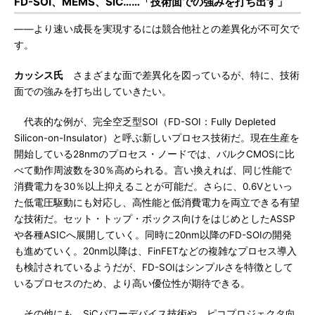
FD-SOI、MEMS、SiC……「技術面での強みを打ち出す」
――より速い成長を実現するには競合他社との差異化が不可欠で
す。
カッシス氏
さまざまな面で差異化を図っているが、特に、技術
面での強みを打ち出していきたい。
代表的な例が、完全空乏型SOI（FD-SOI：Fully Depleted
Silicon-on-Insulator）と呼ぶ新しいプロセス技術だ。現在生産を
開始している28nmのプロセス・ノードでは、バルクCMOSに比
べて動作周波数を30％高められる。言い換えれば、同じ性能で
消費電力を30％以上抑えることが可能だ。さらに、0.6Vといっ
た低電圧駆動にも対応し、高性能と低消費電力を両立できる有望
な技術だ。セット・トップ・ボックス向けをはじめとしたASSP
や各種ASICへ展開していく。同時に20nm以降のFD-SOIの開発
も進めていく。20nm以降は、FinFETなどの複雑なプロセス導入
も検討されているようだが、FD-SOIはシンプルさを特徴として
いるプロセスのため、より高い優位性が期待できる。
その他にも、SiCパワーデバイス技術や、ピコプロジェクタ向