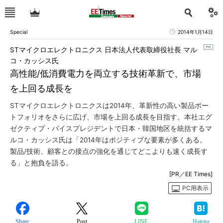
Special
2014年1月14日
STマイクロエレクトロニクス 日本法人代表取締役社長 マル
コ・カッシス氏
高性能/低消費電力を両立する技術革新で、市場
を上回る成長を
STマイクロエレクトロニクスは2014年、革新性の高い製品ポー
トフォリオをさらに広げ、市場を上回る成長を目指す。本社エグ
ゼクティブ・バイスプレジデントで日本・韓国地区を統括するマ
ルコ・カッシス氏は「2014年はポジティブな要素が多くある。
製品/技術、顧客との接点の強化を通じてどこよりも速く成長す
る」と抱負を語る。
[PR／EE Times]
PC用表示
Share
Post
LINE
Hatena