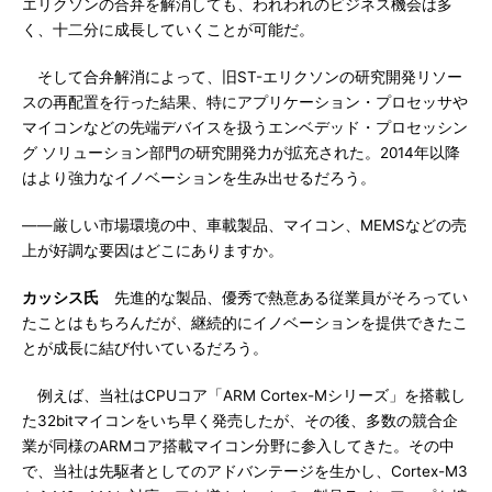
エリクソンの合弁を解消しても、われわれのビジネス機会は多
く、十二分に成長していくことが可能だ。
そして合弁解消によって、旧ST-エリクソンの研究開発リソー
スの再配置を行った結果、特にアプリケーション・プロセッサや
マイコンなどの先端デバイスを扱うエンベデッド・プロセッシン
グ ソリューション部門の研究開発力が拡充された。2014年以降
はより強力なイノベーションを生み出せるだろう。
――厳しい市場環境の中、車載製品、マイコン、MEMSなどの売
上が好調な要因はどこにありますか。
カッシス氏
先進的な製品、優秀で熱意ある従業員がそろってい
たことはもちろんだが、継続的にイノベーションを提供できたこ
とが成長に結び付いているだろう。
例えば、当社はCPUコア「ARM Cortex-Mシリーズ」を搭載し
た32bitマイコンをいち早く発売したが、その後、多数の競合企
業が同様のARMコア搭載マイコン分野に参入してきた。その中
で、当社は先駆者としてのアドバンテージを生かし、Cortex-M3