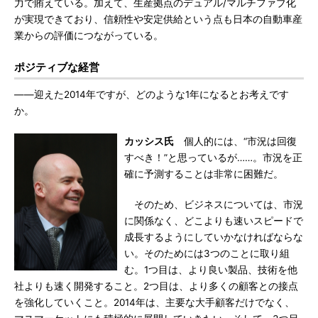
力で賄えている。加えて、生産拠点のデュアル/マルチファブ化
が実現できており、信頼性や安定供給という点も日本の自動車産
業からの評価につながっている。
ポジティブな経営
――迎えた2014年ですが、どのような1年になるとお考えです
か。
カッシス氏
個人的には、“市況は回復
すべき！”と思っているが……。市況を正
確に予測することは非常に困難だ。
そのため、ビジネスについては、市況
に関係なく、どこよりも速いスピードで
成長するようにしていかなければならな
い。そのためには3つのことに取り組
む。1つ目は、より良い製品、技術を他
社よりも速く開発すること。2つ目は、より多くの顧客との接点
を強化していくこと。2014年は、主要な大手顧客だけでなく、