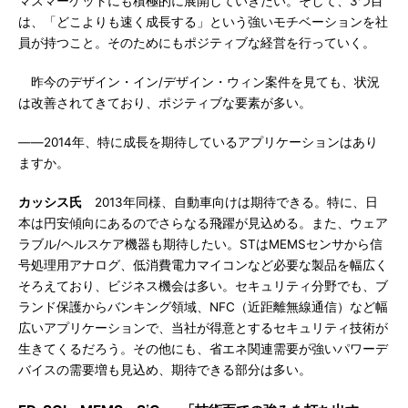
マスマーケットにも積極的に展開していきたい。そして、3つ目
は、「どこよりも速く成長する」という強いモチベーションを社
員が持つこと。そのためにもポジティブな経営を行っていく。
昨今のデザイン・イン/デザイン・ウィン案件を見ても、状況
は改善されてきており、ポジティブな要素が多い。
――2014年、特に成長を期待しているアプリケーションはあり
ますか。
カッシス氏
2013年同様、自動車向けは期待できる。特に、日
本は円安傾向にあるのでさらなる飛躍が見込める。また、ウェア
ラブル/ヘルスケア機器も期待したい。STはMEMSセンサから信
号処理用アナログ、低消費電力マイコンなど必要な製品を幅広く
そろえており、ビジネス機会は多い。セキュリティ分野でも、ブ
ランド保護からバンキング領域、NFC（近距離無線通信）など幅
広いアプリケーションで、当社が得意とするセキュリティ技術が
生きてくるだろう。その他にも、省エネ関連需要が強いパワーデ
バイスの需要増も見込め、期待できる部分は多い。