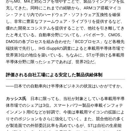
からM0、M4と対応コアを増やすことで、製品ラインアップを拡
充してきた。同時にこれまでの経験から、ARMコア搭載マイコ
ン・ファミリ内でのハードウェア・ソフトウェア互換性を確保
し、非常に豊富なファームウェア・ライブラリを提供するなど、
優れた開発エコシステムを提供することで、他社を引き離してき
たと考えている。自動車分野についても、バイポーラ、CMOS、
DMOSの各プロセスを組み合わせた「BCDプロセス」など各種先
端技術で先行し、IHS iSuppliの調査によると車載用半導体市場で
世界第3位の地位を築いている。ちなみに、STが手掛ける車載用
半導体分野に限ったシェアであれば、世界2位だ。
評価される自社工場による安定した製品供給体制
――日本での自動車向け半導体ビジネスの状況はいかがですか。
カッシス氏
日本に限っても、当社が対象としている車載用半導
体市場でのシェアは3位。スマートパワー製品や車載インフォテ
インメント用ICなどが好調で、今後は車載用マイコンの拡販によ
りそのポジションをさらに強化していく。また、競合他社の多く
が製造面での外部委託比率を高めているが、STは自社の生産能