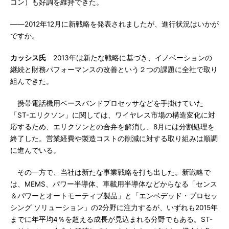
コン）も好調を維持できた。
――2012年12月に新戦略を発表されましたが、進行状況はいかが
ですか。
カッシス氏
2013年は新たな戦略に基づき、イノベーションの
継続と財務パフォーマンスの改善という２つの課題に全社で取り
組んできた。
携帯電話機用ベースバンドプロセッサなどを手掛けていた
「ST-エリクソン」に関しては、ワイヤレス市場の構造変化に対
応するため、エリクソンとの合弁を解消し、8月には分割処理を
終了した。営業経費や製造コストの削減に対する取り組みは順調
に進んでいる。
その一方で、当社は新たな事業戦略を打ち出した。新戦略で
は、MEMS、パワー半導体、車載用半導体などからなる「センス
＆パワーとオートモーティブ製品」と「エンベデッド・プロセッ
シング ソリューション」の2分野に注力するが、いずれも2015年
までに年平均4％を超える成長が見込まれる分野でもある。ST-