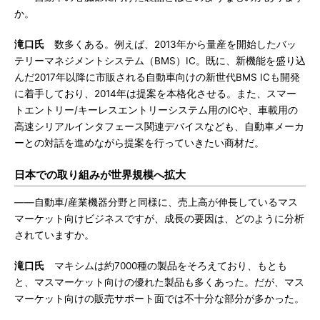
か。
滝口氏
数多くある。例えば、2013年から量産を開始したバッ
テリーマネジメントシステム（BMS）IC。既に、新機能を盛り込
んだ2017年以降に市販される自動車向けの新世代BMS ICも開発
に着手しており、2014年は提案を本格化させる。また、スマー
トエントリー/キーレスエントリーシステム用のICや、車載用の
高速シリアルインタフェース関連デバイスなども、自動車メーカ
ーとの対話を進めながら提案を行っていきたい商材だ。
日本での取り組みが世界規模へ拡大
――自動車/産業機器分野と同様に、売上高が伸長しているマス
マーケット向けビジネスですが、成長の要因は、どのように分析
されていますか。
滝口氏
マキシムは約7000種の製品をそろえており、もとも
と、マスマーケット向けの優れた製品も多くあった。だが、マス
マーケット向けの販売サポート面では不十分な部分が多かった。