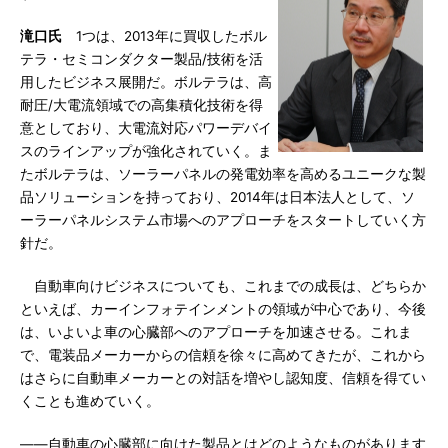
滝口氏
1つは、2013年に買収したボル
テラ・セミコンダクター製品/技術を活
用したビジネス展開だ。ボルテラは、高
耐圧/大電流領域での高集積化技術を得
意としており、大電流対応パワーデバイ
スのラインアップが強化されていく。ま
たボルテラは、ソーラーパネルの発電効率を高めるユニークな製
品ソリューションを持っており、2014年は日本法人として、ソ
ーラーパネルシステム市場へのアプローチをスタートしていく方
針だ。
自動車向けビジネスについても、これまでの成長は、どちらか
といえば、カーインフォテインメントの領域が中心であり、今後
は、いよいよ車の心臓部へのアプローチを加速させる。これま
で、電装品メーカーからの信頼を徐々に高めてきたが、これから
はさらに自動車メーカーとの対話を増やし認知度、信頼を得てい
くことも進めていく。
――自動車の心臓部に向けた製品とはどのようなものがあります