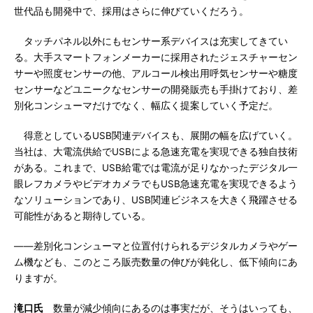
世代品も開発中で、採用はさらに伸びていくだろう。
タッチパネル以外にもセンサー系デバイスは充実してきてい
る。大手スマートフォンメーカーに採用されたジェスチャーセン
サーや照度センサーの他、アルコール検出用呼気センサーや糖度
センサーなどユニークなセンサーの開発販売も手掛けており、差
別化コンシューマだけでなく、幅広く提案していく予定だ。
得意としているUSB関連デバイスも、展開の幅を広げていく。
当社は、大電流供給でUSBによる急速充電を実現できる独自技術
がある。これまで、USB給電では電流が足りなかったデジタル一
眼レフカメラやビデオカメラでもUSB急速充電を実現できるよう
なソリューションであり、USB関連ビジネスを大きく飛躍させる
可能性があると期待している。
――差別化コンシューマと位置付けられるデジタルカメラやゲー
ム機なども、このところ販売数量の伸びが鈍化し、低下傾向にあ
りますが。
滝口氏
数量が減少傾向にあるのは事実だが、そうはいっても、