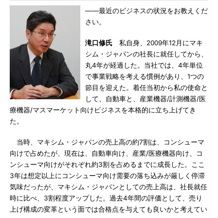
――最近のビジネスの状況をお教えくだ
さい。
滝口修氏
私自身、2009年12月にマキ
シム・ジャパンの社長に就任してから、
丸4年が経過した。当社では、4年単位
で事業戦略を考える慣例があり、1つの
節目を迎えた。着任当初から私の使命と
して、自動車と、産業機器/計測機器/医
療機器/マスマーケット向けビジネスを本格的に立ち上げてき
た。
当時、マキシム・ジャパンの売上高の約7割は、コンシューマ
向けで占めたが、現在は、自動車向け、産業/医療機器向け、コ
ンシューマ向けがそれぞれ約3割を占めるまでに成長した。ここ
3年は想定以上にコンシューマ向け需要の落ち込みが厳しく停滞
気味だったが、マキシム・ジャパンとしての売上高は、社長就任
時に比べ、3割程度アップした。過去4年間の評価として、売り
上げ構成の変革という面では合格点を与えても良いかと考えてい