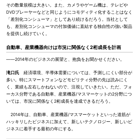
その数量規模は大きい。また、カメラやゲーム機は、テレビや
DVDプレーヤーなどと同じようにコモディティ化することはなく
「差別化コンシューマ」としてあり続けるだろう。当社として
も、差別化コンシューマの付加価値に直結する独自性の強い製品
を提供し続けていく。
自動車、産業機器向けは市況に関係なく2桁成長を計画
――2014年のビジネスの展望と、抱負をお聞かせください。
滝口氏
経済環境、半導体需要については、予測しにくい部分が
多い。特にスマートフォンなどモビリティ分野の先は読みにく
く、業績も左右しかねないので、注視していきたい。ただ、フォ
ーカス分野である自動車、産業機器/マスマーケットの2分野につ
いては、市況に関係なく2桁成長を達成できるだろう。
2014年は、自動車、産業機器/マスマーケットといった道筋が
ハッキリしたビジネスに加えて、新しいテクノロジー、新しいビ
ジネスに着手する最初の年にする。