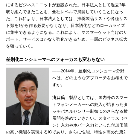
にするビジネスユニットが新設された。日本法人として過去2年
取り組んできたことを、全社レベルで展開していくことになっ
た。これにより、日本法人としては、推奨製品リストや各種リス
ト類を1から作る必要がなくなり、日本語化などのローカライズ
に集中できるようになる。これにより、マスマーケット向けのサ
ポート、サービスはかなり強化できるため、一層のビジネス拡大
を狙っていく。
差別化コンシューマへのフォーカスも変わらない
――2014年、差別化コンシューマ分野
へは、どのようなアプローチをお考えで
すか。
滝口氏
製品としては、国内外のスマー
トフォンメーカーへの納入が始まったタ
ッチパネルセンサー制御ICのさらなる横
展開を進めていきたい。スタイラス（ペ
ン）入力やホバー入力といった付加価値
の高い機能を実現するICであり、さらに性能、特性を高めた第2