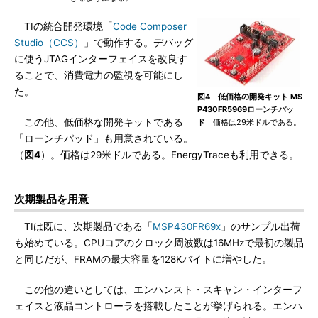
TIの統合開発環境「
Code Composer
Studio（CCS）
」で動作する。デバッグ
に使うJTAGインターフェイスを改良す
ることで、消費電力の監視を可能にし
た。
図4 低価格の開発キット MS
P430FR5969ローンチパッ
この他、低価格な開発キットである
ド
価格は29米ドルである。
「ローンチパッド」も用意されている。
（
図4
）。価格は29米ドルである。EnergyTraceも利用できる。
次期製品を用意
TIは既に、次期製品である「
MSP430FR69x
」のサンプル出荷
も始めている。CPUコアのクロック周波数は16MHzで最初の製品
と同じだが、FRAMの最大容量を128Kバイトに増やした。
この他の違いとしては、エンハンスト・スキャン・インターフ
ェイスと液晶コントローラを搭載したことが挙げられる。エンハ