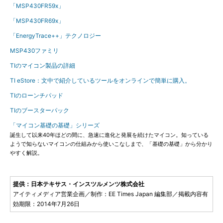
「MSP430FR59x」
「MSP430FR69x」
「EnergyTrace++」テクノロジー
MSP430ファミリ
TIのマイコン製品の詳細
TI eStore：文中で紹介しているツールをオンラインで簡単に購入。
TIのローンチパッド
TIのブースターパック
「マイコン基礎の基礎」シリーズ
誕生して以来40年ほどの間に、急速に進化と発展を続けたマイコン。知っている
ようで知らないマイコンの仕組みから使いこなしまで、「基礎の基礎」から分かり
やすく解説。
提供：日本テキサス・インスツルメンツ株式会社
アイティメディア営業企画／制作：EE Times Japan 編集部／掲載内容有
効期限：2014年7月26日