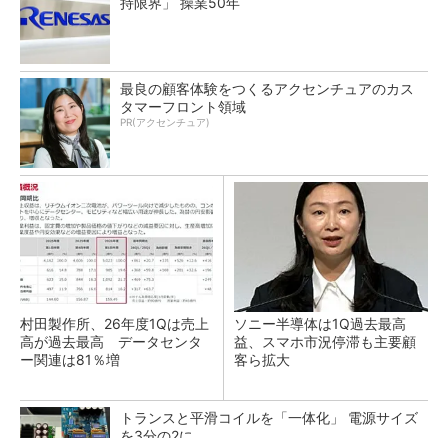
持限界」 操業50年
最良の顧客体験をつくるアクセンチュアのカス
タマーフロント領域
PR(アクセンチュア)
村田製作所、26年度1Qは売上
ソニー半導体は1Q過去最高
高が過去最高 データセンタ
益、スマホ市況停滞も主要顧
ー関連は81％増
客ら拡大
トランスと平滑コイルを「一体化」 電源サイズ
を3分の2に