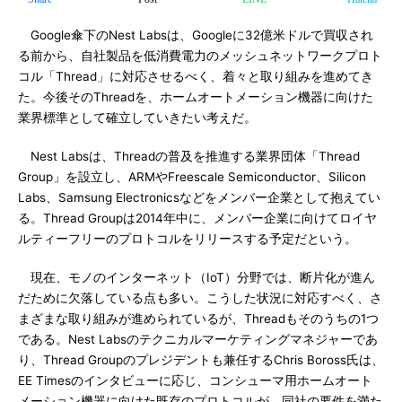
Google傘下のNest Labsは、Googleに32億米ドルで買収され
る前から、自社製品を低消費電力のメッシュネットワークプロト
コル「Thread」に対応させるべく、着々と取り組みを進めてき
た。今後そのThreadを、ホームオートメーション機器に向けた
業界標準として確立していきたい考えだ。
Nest Labsは、Threadの普及を推進する業界団体「Thread
Group」を設立し、ARMやFreescale Semiconductor、Silicon
Labs、Samsung Electronicsなどをメンバー企業として抱えてい
る。Thread Groupは2014年中に、メンバー企業に向けてロイヤ
ルティーフリーのプロトコルをリリースする予定だという。
現在、モノのインターネット（IoT）分野では、断片化が進ん
だために欠落している点も多い。こうした状況に対応すべく、さ
まざまな取り組みが進められているが、Threadもそのうちの1つ
である。Nest Labsのテクニカルマーケティングマネジャーであ
り、Thread Groupのプレジデントも兼任するChris Boross氏は、
EE Timesのインタビューに応じ、コンシューマ用ホームオート
メーション機器に向けた既存のプロトコルが、同社の要件を満た