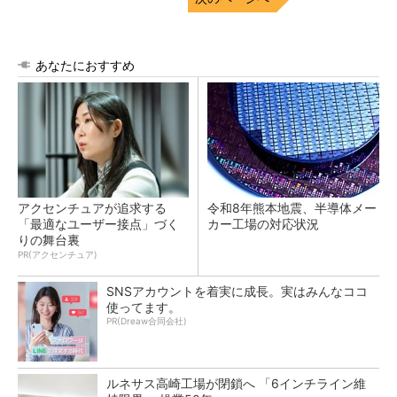
あなたにおすすめ
アクセンチュアが追求する
令和8年熊本地震、半導体メー
「最適なユーザー接点」づく
カー工場の対応状況
りの舞台裏
PR(アクセンチュア)
SNSアカウントを着実に成長。実はみんなココ
使ってます。
PR(Dreaw合同会社)
ルネサス高崎工場が閉鎖へ 「6インチライン維