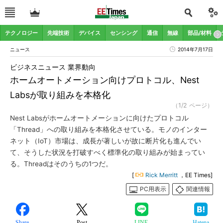
テクノロジー
先端技術
デバイス
センシング
通信
無線
部品/材料
ニュース
2014年7月17日
ビジネスニュース 業界動向
ホームオートメーション向けプロトコル、Nest
Labsが取り組みを本格化
（1/2 ページ）
Nest Labsがホームオートメーションに向けたプロトコル
「Thread」への取り組みを本格化させている。モノのインター
ネット（IoT）市場は、成長が著しいが故に断片化も進んでい
て、そうした状況を打破すべく標準化の取り組みが始まってい
る。Threadはそのうちの1つだ。
[
Rick Merritt
，EE Times]
PC用表示
関連情報
Share
Post
LINE
Hatena