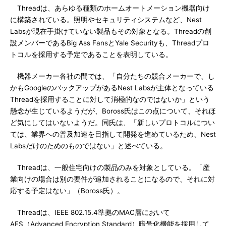
Threadは、あらゆる種類のホームオートメーション機器向け
に構築されている。照明やセキュリティシステムなど、Nest
Labsが現在手掛けていない製品もその対象となる。Threadの創
設メンバーであるBig Ass FansとYale Securityも、Threadプロ
トコルを採用する予定であることを表明している。
機器メーカー各社の間では、「自分たちの競合メーカーで、し
かもGoogleのバックアップがあるNest Labsが主体となっている
Threadを採用することに対して消極的なのではないか」という
懸念が生じているようだが、Boross氏はこの点について、それほ
ど気にしてはいないようだ。同氏は、「新しいプロトコルについ
ては、業界への普及加速を目指して開発を進めているため、Nest
Labsだけのためのものではない」と述べている。
Threadは、一般住宅向けの製品のみを対象としている。「産
業向けの場合は別の要件が追加されることになるので、それに対
応する予定はない」（Boross氏）。
Threadは、IEEE 802.15.4準拠のMAC層において
AES（Advanced Encryption Standard）暗号化機能を採用して