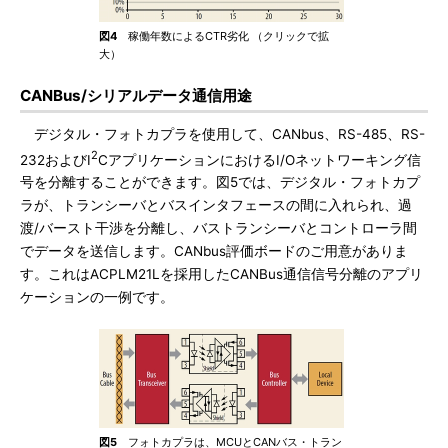
図4
稼働年数によるCTR劣化 （クリックで拡
大）
CANBus/シリアルデータ通信用途
デジタル・フォトカプラを使用して、CANbus、RS-485、RS-
2
232およびI
CアプリケーションにおけるI/Oネットワーキング信
号を分離することができます。図5では、デジタル・フォトカプ
ラが、トランシーバとバスインタフェースの間に入れられ、過
渡/バースト干渉を分離し、バストランシーバとコントローラ間
でデータを送信します。CANbus評価ボードのご用意がありま
す。これはACPLM21Lを採用したCANBus通信信号分離のアプリ
ケーションの一例です。
図5
フォトカプラは、MCUとCANバス・トラン