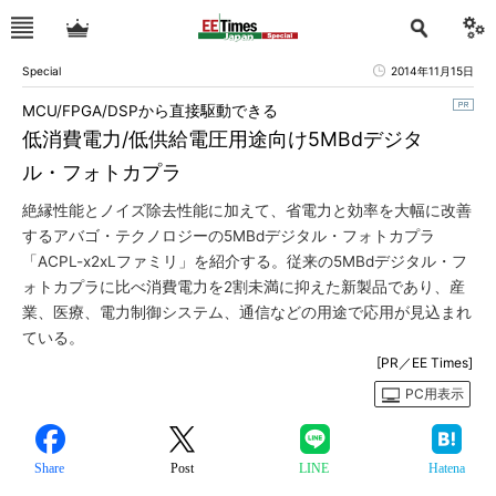
Special
2014年11月15日
MCU/FPGA/DSPから直接駆動できる
低消費電力/低供給電圧用途向け5MBdデジタ
ル・フォトカプラ
絶縁性能とノイズ除去性能に加えて、省電力と効率を大幅に改善
するアバゴ・テクノロジーの5MBdデジタル・フォトカプラ
「ACPL-x2xLファミリ」を紹介する。従来の5MBdデジタル・フ
ォトカプラに比べ消費電力を2割未満に抑えた新製品であり、産
業、医療、電力制御システム、通信などの用途で応用が見込まれ
ている。
[PR／EE Times]
PC用表示
Share
Post
LINE
Hatena