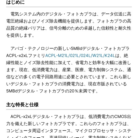
はじめに
電気システム内のデジタル・フォトカプラは、データ伝送に高
電圧絶縁およびノイズ除去機能を提供します。フォトカプラの高
品質の絶縁バリアは、信号分離のための卓越した信頼性と耐久性
を提供します。
アバゴ・テクノロジーの新しい5MBdデジタル・フォトカプラ
ACPL-x2xLファミリ
ACPL-M21L/021L/024L/W21L/K24L
は、絶
縁性能とノイズ除去性能に加えて、省電力と効率を大幅に改善し
ます。現在、低消費電力は、産業、医療、電力制御システム、通
信などの多くの電子回路用途に必要とされています。これら新し
いデジタル・フォトカプラの消費電力は、現在市販されている
5MBdデジタル・フォトカプラの20％未満です。
主な特長と仕様
ACPL-x2xLデジタル・フォトカプラは、低消費電力のCMOS出
力を備えた新しいフォトカプラです。これらのフォトカプラは、
コンピュータ周辺インタフェース、マイクロプロセッサ・システ
ム・インタフェース、高速回線レシーバ、電力制御システムなど