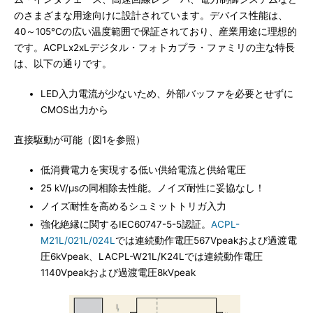
のさまざまな用途向けに設計されています。デバイス性能は、
40～105℃の広い温度範囲で保証されており、産業用途に理想的
です。ACPLx2xLデジタル・フォトカプラ・ファミリの主な特長
は、以下の通りです。
LED入力電流が少ないため、外部バッファを必要とせずに
CMOS出力から
直接駆動が可能（図1を参照）
低消費電力を実現する低い供給電流と供給電圧
25 kV/μsの同相除去性能。ノイズ耐性に妥協なし！
ノイズ耐性を高めるシュミットトリガ入力
強化絶縁に関するIEC60747-5-5認証。
ACPL-
M21L/021L/024L
では連続動作電圧567Vpeakおよび過渡電
圧6kVpeak、LACPL-W21L/K24Lでは連続動作電圧
1140Vpeakおよび過渡電圧8kVpeak