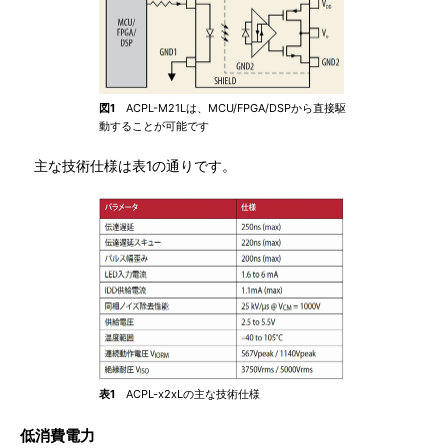
図1
ACPL-M21Lは、MCU/FPGA/DSPから直接駆
動することが可能です
主な技術仕様は表1の通りです。
表1
ACPL-x2xLの主な技術仕様
低消費電力