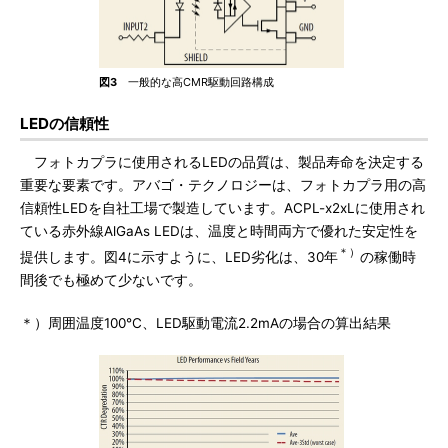
図3
一般的な高CMR駆動回路構成
LEDの信頼性
フォトカプラに使用されるLEDの品質は、製品寿命を決定する
重要な要素です。アバゴ・テクノロジーは、フォトカプラ用の高
信頼性LEDを自社工場で製造しています。ACPL-x2xLに使用され
ている赤外線AlGaAs LEDは、温度と時間両方で優れた安定性を
＊）
提供します。図4に示すように、LED劣化は、30年
の稼働時
間後でも極めて少ないです。
＊）周囲温度100℃、LED駆動電流2.2mAの場合の算出結果