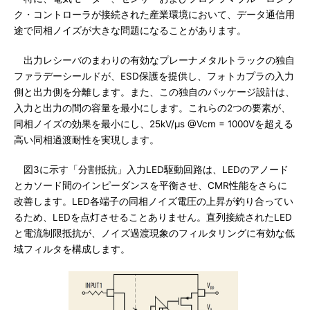
ク・コントローラが接続された産業環境において、データ通信用
途で同相ノイズが大きな問題になることがあります。
出力レシーバのまわりの有効なプレーナメタルトラックの独自
ファラデーシールドが、ESD保護を提供し、フォトカプラの入力
側と出力側を分離します。また、この独自のパッケージ設計は、
入力と出力の間の容量を最小にします。これらの2つの要素が、
同相ノイズの効果を最小にし、25kV/μs @Vcm = 1000Vを超える
高い同相過渡耐性を実現します。
図3に示す「分割抵抗」入力LED駆動回路は、LEDのアノード
とカソード間のインピーダンスを平衡させ、CMR性能をさらに
改善します。LED各端子の同相ノイズ電圧の上昇が釣り合ってい
るため、LEDを点灯させることありません。直列接続されたLED
と電流制限抵抗が、ノイズ過渡現象のフィルタリングに有効な低
域フィルタを構成します。