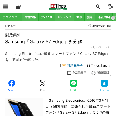
テクノロジー
先端技術
デバイス
センシング
通信
無線
部品/材料
レビュー
2016年3月16日
製品解剖
Samsung「Galaxy S7 Edge」を分解
（1/2 ページ）
Samsung Electronicsの最新スマートフォン「Galaxy S7 Edge」
を、iFixitが分解した。
[
村尾麻悠子
，EE Times Japan]
PC用表示
関連情報
Share
Post
LINE
Hatena
Samsung Electronicsが2016年3月11
日（韓国時間）に発売した最新スマート
フォン「Galaxy S7 Edge」。5.5型の曲