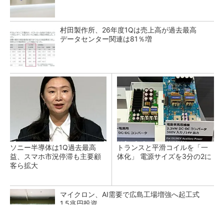
村田製作所、26年度1Qは売上高が過去最高
データセンター関連は81％増
ソニー半導体は1Q過去最高
トランスと平滑コイルを「一
益、スマホ市況停滞も主要顧
体化」 電源サイズを3分の2に
客ら拡大
マイクロン、AI需要で広島工場増強へ起工式
1.5兆円投資