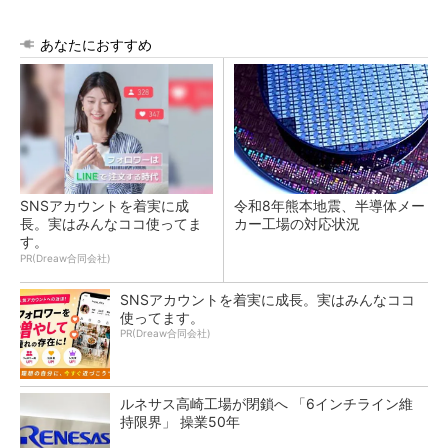
あなたにおすすめ
SNSアカウントを着実に成
令和8年熊本地震、半導体メー
長。実はみんなココ使ってま
カー工場の対応状況
す。
PR(Dreaw合同会社)
SNSアカウントを着実に成長。実はみんなココ
使ってます。
PR(Dreaw合同会社)
ルネサス高崎工場が閉鎖へ 「6インチライン維
持限界」 操業50年