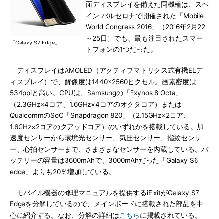
面ディスプレイを備えた同機種は、スペ
イン バルセロナで開催された「Mobile
World Congress 2016」（2016年2月22
～25日）でも、最も注目されたスマー
「Galaxy S7 Edge」
トフォンの1つだった。
ディスプレイはAMOLED（アクティブマトリクス式有機ELデ
ィスプレイ）で、解像度は1440×2560ピクセル。画素密度は
534ppiと高い。CPUは、Samsungの「Exynos 8 Octa」
（2.3GHz×4コア、1.6GHz×4コアのオクタコア）または
QualcommのSoC「Snapdragon 820」（2.15GHz×2コア、
1.6GHz×2コアのクアッドコア）のいずれかを搭載している。加
速度センサーから環境光センサー、気圧センサー、指紋センサ
ー、心拍センサーまで、さまざまなセンサーを内蔵している。バ
ッテリーの容量は3600mAhで、3000mAhだった「Galaxy S6
edge」よりも20％増加している。
モバイル機器の修理マニュアルを提供するiFixitがGalaxy S7
Edgeを分解しているので、メインボードに搭載された部品を中
心に紹介する。なお、分解の詳細は
こちら
に掲載されている。